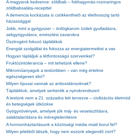
A magyarok kedvence: zöldbab – fokhagymás-rozmaringos
zöldbabsaláta-recepttel
A demencia kockázata is csökkenthető az élethosszig tartó
házassággal
Jobb, mint a gyógyszer – ördögkarom ízületi gyulladásra,
sebgyógyulásra, emésztési zavarokra
Ösztrogént fokozó táplálékok
Energiát szolgáltat és fokozza az energiatermelést a vas
Hogyan tápláljuk a létfontosságú szerveinket?
Fruktózintolerancia – mit tehetünk ellene?
Mikroműanyagok a testünkben – van még értelme
egészségesen élni?
Milyen típusai vannak az antioxidánsoknak?
Táplálékok, amelyek serkentik a nyirokrendszert
A testünk nem a 21. századra lett tervezve – civilizációs életmód
és betegségek ütközése
Gyógynövények, amelyek jók máj- és vesetisztításra,
salaktalanításra és méregtelenítésre
A hormonháztartásunk a közösségi média miatt borul fel?
Milyen jelekből látszik, hogy nem eszünk elegendő zsírt?