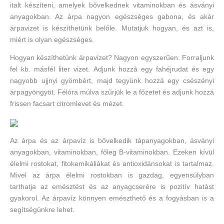
italt készíteni, amelyek bővelkednek vitaminokban és ásványi
anyagokban. Az árpa nagyon egészséges gabona, és akár
árpavizet is készíthetünk belőle. Mutatjuk hogyan, és azt is,
miért is olyan egészséges.
Hogyan készíthetünk árpavizet? Nagyon egyszerűen. Forraljunk
fel kb. másfél liter vizet. Adjunk hozzá egy fahéjrudat és egy
nagyobb ujjnyi gyömbért, majd tegyünk hozzá egy csészényi
árpagyöngyöt. Félóra múlva szűrjük le a főzetet és adjunk hozzá
frissen facsart citromlevet és mézet.
Az árpa és az árpavíz is bővelkedik tápanyagokban, ásványi
anyagokban, vitaminokban, főleg B-vitaminokban. Ezeken kívül
élelmi rostokat, fitokemikáliákat és antioxidánsokat is tartalmaz.
Mivel az árpa élelmi rostokban is gazdag, egyensúlyban
tarthatja az emésztést és az anyagcserére is pozitív hatást
gyakorol. Az árpavíz könnyen emészthető és a fogyásban is a
segítségünkre lehet.