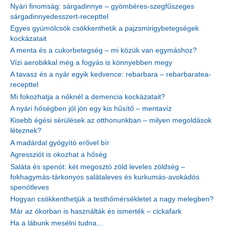
Nyári finomság: sárgadinnye – gyömbéres-szegfűszeges
sárgadinnyedesszert-recepttel
Egyes gyümölcsök csökkenthetik a pajzsmirigybetegségek
kockázatait
A menta és a cukorbetegség – mi közük van egymáshoz?
Vízi aerobikkal még a fogyás is könnyebben megy
A tavasz és a nyár egyik kedvence: rebarbara – rebarbaratea-
recepttel
Mi fokozhatja a nőknél a demencia kockázatait?
A nyári hőségben jól jön egy kis hűsítő – mentavíz
Kisebb égési sérülések az otthonunkban – milyen megoldások
léteznek?
A madárdal gyógyító erővel bír
Agressziót is okozhat a hőség
Saláta és spenót: két megosztó zöld leveles zöldség –
fokhagymás-tárkonyos salátaleves és kurkumás-avokádós
spenótleves
Hogyan csökkenthetjük a testhőmérsékletet a nagy melegben?
Már az ókorban is használták és ismerték – cickafark
Ha a lábunk mesélni tudna…