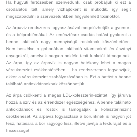
Ha húgyúti fertőzésben szenvedünk, csak próbáljuk ki ezt a
csodálatos italt, amely vízhajtóként is működik, így segít
megszabadulni a szervezetünkben felgyülemlett toxinoktól.
Az árpavíz rendszeres fogyasztásával megelőzhetjük a gyomor-
és a bélproblémákat. Az emésztésre csodás hatást gyakorol a
benne található nagy mennyiségű rostoknak köszönhetően.
Nem beszélve a gabonában található vitaminokról és ásványi
anyagokról, amelyek nagyon sokféle testi funkciót támogatnak.
Az árpa, így az árpavíz is nagyon hatékony lehet a magas
vércukorszint csökkentésében – ha rendszeresen fogyasztjuk,
akkor a vércukorszint szabályozásában is. Ezt a hatást a benne
található antioxidánsoknak köszönhetjük.
Az árpa csökkenti a magas LDL-koleszterin-szintet, így járulva
hozzá a szív és az érrendszer egészségéhez. A benne található
antioxidánsok és rostok is támogatják a koleszterinszint
csökkenését. Az árpavíz fogyasztása a bőrünknek is nagyon jót
tesz, hatására a bőr ragyogó lesz, illetve javítja a textúráját és a
frissességét.