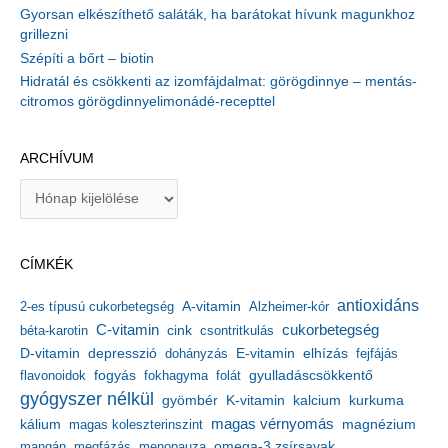
Gyorsan elkészíthető saláták, ha barátokat hívunk magunkhoz
grillezni
Szépíti a bőrt – biotin
Hidratál és csökkenti az izomfájdalmat: görögdinnye – mentás-
citromos görögdinnyelimonádé-recepttel
ARCHÍVUM
A
r
c
h
CÍMKÉK
í
v
antioxidáns
A-vitamin
2-es típusú cukorbetegség
Alzheimer-kór
u
m
C-vitamin
cukorbetegség
béta-karotin
cink
csontritkulás
depresszió
E-vitamin
D-vitamin
dohányzás
elhízás
fejfájás
gyulladáscsökkentő
flavonoidok
fogyás
fokhagyma
folát
gyógyszer nélkül
kalcium
gyömbér
K-vitamin
kurkuma
kálium
magas vérnyomás
magnézium
magas koleszterinszint
mangán
megfázás
menopauza
omega-3 zsírsavak