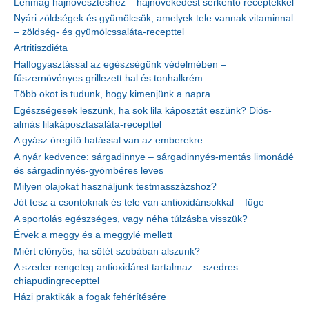
Lenmag hajnövesztéshez – hajnövekedést serkentő receptekkel
Nyári zöldségek és gyümölcsök, amelyek tele vannak vitaminnal
– zöldség- és gyümölcssaláta-recepttel
Artritiszdiéta
Halfogyasztással az egészségünk védelmében –
fűszernövényes grillezett hal és tonhalkrém
Több okot is tudunk, hogy kimenjünk a napra
Egészségesek leszünk, ha sok lila káposztát eszünk? Diós-
almás lilakáposztasaláta-recepttel
A gyász öregítő hatással van az emberekre
A nyár kedvence: sárgadinnye – sárgadinnyés-mentás limonádé
és sárgadinnyés-gyömbéres leves
Milyen olajokat használjunk testmasszázshoz?
Jót tesz a csontoknak és tele van antioxidánsokkal – füge
A sportolás egészséges, vagy néha túlzásba visszük?
Érvek a meggy és a meggylé mellett
Miért előnyös, ha sötét szobában alszunk?
A szeder rengeteg antioxidánst tartalmaz – szedres
chiapudingrecepttel
Házi praktikák a fogak fehérítésére