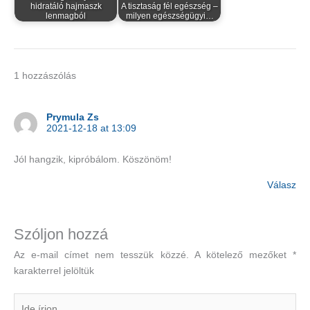
hidratáló hajmaszk
A tisztaság fél egészség –
lenmagból
milyen egészségügyi…
1 hozzászólás
Prymula Zs
2021-12-18 at 13:09
Jól hangzik, kipróbálom. Köszönöm!
Válasz
Szóljon hozzá
Az e-mail címet nem tesszük közzé.
A kötelező mezőket
*
karakterrel jelöltük
Ide