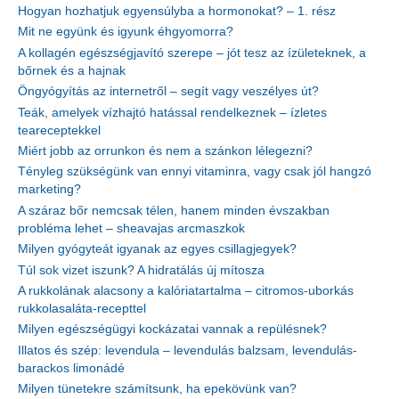
Hogyan hozhatjuk egyensúlyba a hormonokat? – 1. rész
Mit ne együnk és igyunk éhgyomorra?
A kollagén egészségjavító szerepe – jót tesz az ízületeknek, a
bőrnek és a hajnak
Öngyógyítás az internetről – segít vagy veszélyes út?
Teák, amelyek vízhajtó hatással rendelkeznek – ízletes
teareceptekkel
Miért jobb az orrunkon és nem a szánkon lélegezni?
Tényleg szükségünk van ennyi vitaminra, vagy csak jól hangzó
marketing?
A száraz bőr nemcsak télen, hanem minden évszakban
probléma lehet – sheavajas arcmaszkok
Milyen gyógyteát igyanak az egyes csillagjegyek?
Túl sok vizet iszunk? A hidratálás új mítosza
A rukkolának alacsony a kalóriatartalma – citromos-uborkás
rukkolasaláta-recepttel
Milyen egészségügyi kockázatai vannak a repülésnek?
Illatos és szép: levendula – levendulás balzsam, levendulás-
barackos limonádé
Milyen tünetekre számítsunk, ha epekövünk van?