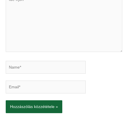
írjon
Name*
Email*