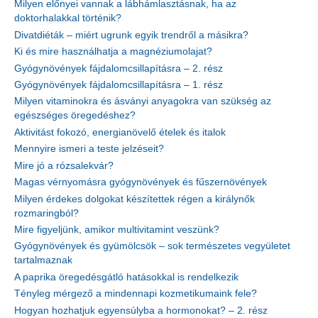
Milyen előnyei vannak a lábhámlasztásnak, ha az
doktorhalakkal történik?
Divatdiéták – miért ugrunk egyik trendről a másikra?
Ki és mire használhatja a magnéziumolajat?
Gyógynövények fájdalomcsillapításra – 2. rész
Gyógynövények fájdalomcsillapításra – 1. rész
Milyen vitaminokra és ásványi anyagokra van szükség az
egészséges öregedéshez?
Aktivitást fokozó, energianövelő ételek és italok
Mennyire ismeri a teste jelzéseit?
Mire jó a rózsalekvár?
Magas vérnyomásra gyógynövények és fűszernövények
Milyen érdekes dolgokat készítettek régen a királynők
rozmaringból?
Mire figyeljünk, amikor multivitamint veszünk?
Gyógynövények és gyümölcsök – sok természetes vegyületet
tartalmaznak
A paprika öregedésgátló hatásokkal is rendelkezik
Tényleg mérgező a mindennapi kozmetikumaink fele?
Hogyan hozhatjuk egyensúlyba a hormonokat? – 2. rész