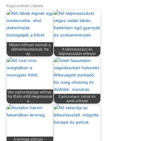
Kapcsolódó cikkek:
Milyen előnyei vannak a
lábhámlasztásnak, ha
A lábmasszázs és
az…
talpmasszázs előnyei
Van egészségügyi előnye,
ha főzés előtt megmossuk
Egészséges zsírok és
a…
azok előnyei
A lenmag előnyei –