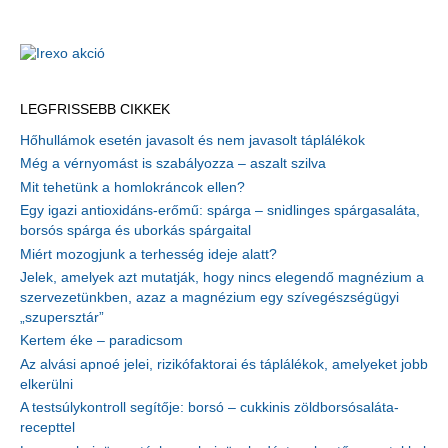
LEGFRISSEBB CIKKEK
Hőhullámok esetén javasolt és nem javasolt táplálékok
Még a vérnyomást is szabályozza – aszalt szilva
Mit tehetünk a homlokráncok ellen?
Egy igazi antioxidáns-erőmű: spárga – snidlinges spárgasaláta,
borsós spárga és uborkás spárgaital
Miért mozogjunk a terhesség ideje alatt?
Jelek, amelyek azt mutatják, hogy nincs elegendő magnézium a
szervezetünkben, azaz a magnézium egy szívegészségügyi
„szupersztár”
Kertem éke – paradicsom
Az alvási apnoé jelei, rizikófaktorai és táplálékok, amelyeket jobb
elkerülni
A testsúlykontroll segítője: borsó – cukkinis zöldborsósaláta-
recepttel