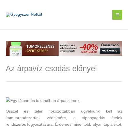
Skip
to
content
Az árpavíz csodás előnyei
Ősszel és télen fokozottabban ügyelnünk kell az
immunrendszerünk védelmére, a tápanyagdús ételek
rendszeres fogyasztására. Érdemes minél több olyan táplálékot,