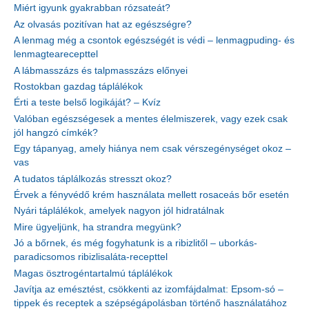
Miért igyunk gyakrabban rózsateát?
Az olvasás pozitívan hat az egészségre?
A lenmag még a csontok egészségét is védi – lenmagpuding- és
lenmagtearecepttel
A lábmasszázs és talpmasszázs előnyei
Rostokban gazdag táplálékok
Érti a teste belső logikáját? – Kvíz
Valóban egészségesek a mentes élelmiszerek, vagy ezek csak
jól hangzó címkék?
Egy tápanyag, amely hiánya nem csak vérszegénységet okoz –
vas
A tudatos táplálkozás stresszt okoz?
Érvek a fényvédő krém használata mellett rosaceás bőr esetén
Nyári táplálékok, amelyek nagyon jól hidratálnak
Mire ügyeljünk, ha strandra megyünk?
Jó a bőrnek, és még fogyhatunk is a ribizlitől – uborkás-
paradicsomos ribizlisaláta-recepttel
Magas ösztrogéntartalmú táplálékok
Javítja az emésztést, csökkenti az izomfájdalmat: Epsom-só –
tippek és receptek a szépségápolásban történő használatához