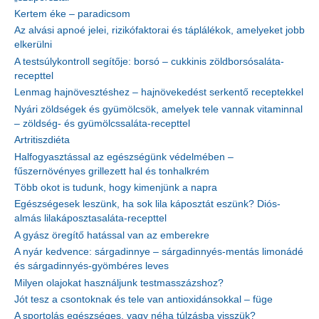
Kertem éke – paradicsom
Az alvási apnoé jelei, rizikófaktorai és táplálékok, amelyeket jobb
elkerülni
A testsúlykontroll segítője: borsó – cukkinis zöldborsósaláta-
recepttel
Lenmag hajnövesztéshez – hajnövekedést serkentő receptekkel
Nyári zöldségek és gyümölcsök, amelyek tele vannak vitaminnal
– zöldség- és gyümölcssaláta-recepttel
Artritiszdiéta
Halfogyasztással az egészségünk védelmében –
fűszernövényes grillezett hal és tonhalkrém
Több okot is tudunk, hogy kimenjünk a napra
Egészségesek leszünk, ha sok lila káposztát eszünk? Diós-
almás lilakáposztasaláta-recepttel
A gyász öregítő hatással van az emberekre
A nyár kedvence: sárgadinnye – sárgadinnyés-mentás limonádé
és sárgadinnyés-gyömbéres leves
Milyen olajokat használjunk testmasszázshoz?
Jót tesz a csontoknak és tele van antioxidánsokkal – füge
A sportolás egészséges, vagy néha túlzásba visszük?