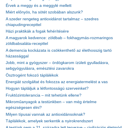
Érvek a meggy és a meggylé mellett
Miért előnyös, ha sötét szobában alszunk?
A szeder rengeteg antioxidánst tartalmaz – szedres
chiapudingrecepttel
Házi praktikák a fogak fehérítésére
A magyarok kedvence: zöldbab – fokhagymás-rozmaringos
zöldbabsaláta-recepttel
A demencia kockázata is csökkenthető az élethosszig tartó
házassággal
Jobb, mint a gyógyszer – ördögkarom ízületi gyulladásra,
sebgyógyulásra, emésztési zavarokra
Ösztrogént fokozó táplálékok
Energiát szolgáltat és fokozza az energiatermelést a vas
Hogyan tápláljuk a létfontosságú szerveinket?
Fruktózintolerancia – mit tehetünk ellene?
Mikroműanyagok a testünkben – van még értelme
egészségesen élni?
Milyen típusai vannak az antioxidánsoknak?
Táplálékok, amelyek serkentik a nyirokrendszert
A testünk nem a 21. századra lett tervezve – civilizációs életmód