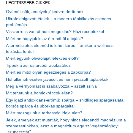
LEGFRISSEBB CIKKEK
Gyümölcsök, amelyek jókedvre derítenek
Ultrafeldolgozott ételek – a modern táplálkozás csendes
problémája
Visszérre is van otthoni megoldás? Házi receptekkel
Miért ne hagyjuk ki az étrendből a tojást?
A természetes életmód is lehet káros – amikor a wellness
túlzásba fordul
Miért együnk olívaolajat lefekvés előtt?
Tippek a zsíros arcbőr ápolásához
Miért és mitől olyan egészséges a zabkorpa?
Hőhullámok esetén javasolt és nem javasolt táplálékok
Még a vérnyomást is szabályozza – aszalt szilva
Mit tehetünk a homlokráncok ellen?
Egy igazi antioxidáns-erőmű: spárga – snidlinges spárgasaláta,
borsós spárga és uborkás spárgaital
Miért mozogjunk a terhesség ideje alatt?
Jelek, amelyek azt mutatják, hogy nincs elegendő magnézium a
szervezetünkben, azaz a magnézium egy szívegészségügyi
„szupersztár”