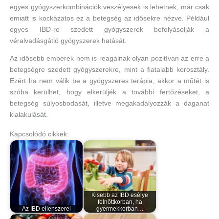
egyes gyógyszerkombinációk veszélyesek is lehetnek, már csak
emiatt is kockázatos ez a betegség az idősekre nézve. Például
egyes IBD-re szedett gyógyszerek befolyásolják a
véralvadásgátló gyógyszerek hatását.
Az idősebb emberek nem is reagálnak olyan pozitívan az erre a
betegségre szedett gyógyszerekre, mint a fiatalabb korosztály.
Ezért ha nem válik be a gyógyszeres terápia, akkor a műtét is
szóba kerülhet, hogy elkerüljék a további fertőzéseket, a
betegség súlyosbodását, illetve megakadályozzák a daganat
kialakulását.
Kapcsolódó cikkek:
Kisebb az IBD esélye
felnőttkorban, ha
Az IBD ellenszerei
gyermekkorban…