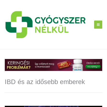
Skip
to
content
IBD és az idősebb emberek