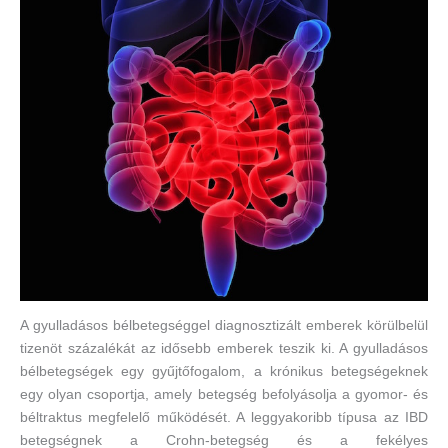
A gyulladásos bélbetegséggel diagnosztizált emberek körülbelül
tizenöt százalékát az idősebb emberek teszik ki. A gyulladásos
bélbetegségek egy gyűjtőfogalom, a krónikus betegségeknek
egy olyan csoportja, amely betegség befolyásolja a gyomor- és
béltraktus megfelelő működését. A leggyakoribb típusa az IBD
betegségnek a Crohn-betegség és a fekélyes