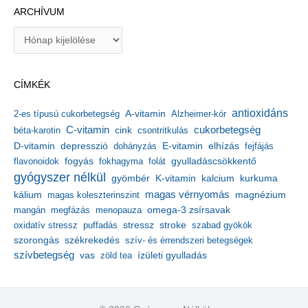
ARCHÍVUM
A
r
c
h
CÍMKÉK
í
v
antioxidáns
A-vitamin
2-es típusú cukorbetegség
Alzheimer-kór
u
m
C-vitamin
cukorbetegség
béta-karotin
cink
csontritkulás
depresszió
E-vitamin
D-vitamin
dohányzás
elhízás
fejfájás
gyulladáscsökkentő
flavonoidok
fogyás
fokhagyma
folát
gyógyszer nélkül
kalcium
gyömbér
K-vitamin
kurkuma
kálium
magas vérnyomás
magnézium
magas koleszterinszint
mangán
megfázás
menopauza
omega-3 zsírsavak
stressz
stroke
oxidatív stressz
puffadás
szabad gyökök
szorongás
székrekedés
szív- és érrendszeri betegségek
szívbetegség
ízületi gyulladás
vas
zöld tea