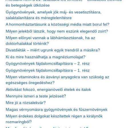
és betegségek ütközése
Gyógynövények, amelyek jók máj- és vesetisztításra,
salaktalanításra és méregtelenítésre
A hormonháztartásunk a közösségi média miatt borul fel?
Milyen jelekből látszik, hogy nem eszünk elegendő zsírt?
Milyen előnyei vannak a lábhámlasztásnak, ha az
doktorhalakkal történik?
Divatdiéták – miért ugrunk egyik trendről a másikra?
Ki és mire használhatja a magnéziumolajat?
Gyógynövények fájdalomcsillapításra – 2. rész
Gyógynövények fájdalomcsillapításra – 1. rész
Milyen vitaminokra és ásványi anyagokra van szükség az
egészséges öregedéshez?
Aktivitást fokozó, energianövelő ételek és italok
Mennyire ismeri a teste jelzéseit?
Mire jó a rózsalekvár?
Magas vérnyomásra gyógynövények és fűszernövények
Milyen érdekes dolgokat készítettek régen a királynők
rozmaringból?