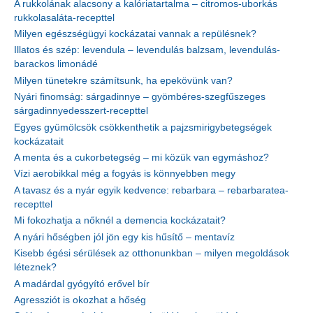
A rukkolának alacsony a kalóriatartalma – citromos-uborkás
rukkolasaláta-recepttel
Milyen egészségügyi kockázatai vannak a repülésnek?
Illatos és szép: levendula – levendulás balzsam, levendulás-
barackos limonádé
Milyen tünetekre számítsunk, ha epekövünk van?
Nyári finomság: sárgadinnye – gyömbéres-szegfűszeges
sárgadinnyedesszert-recepttel
Egyes gyümölcsök csökkenthetik a pajzsmirigybetegségek
kockázatait
A menta és a cukorbetegség – mi közük van egymáshoz?
Vízi aerobikkal még a fogyás is könnyebben megy
A tavasz és a nyár egyik kedvence: rebarbara – rebarbaratea-
recepttel
Mi fokozhatja a nőknél a demencia kockázatait?
A nyári hőségben jól jön egy kis hűsítő – mentavíz
Kisebb égési sérülések az otthonunkban – milyen megoldások
léteznek?
A madárdal gyógyító erővel bír
Agressziót is okozhat a hőség