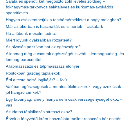
Saláta és spenót: két megosztó zöld leveles zöldség –
fokhagymás-tárkonyos salátaleves és kurkumás-avokádós
spenótleves
Hogyan csökkenthetjük a testhőmérsékletet a nagy melegben?
Már az ókorban is használták és ismerték – cickafark
Ha a lábunk mesélni tudna…
Miért igyunk gyakrabban rózsateát?
Az olvasás pozitívan hat az egészségre?
A lenmag még a csontok egészségét is védi – lenmagpuding- és
lenmagtearecepttel
A lábmasszázs és talpmasszázs előnyei
Rostokban gazdag táplálékok
Érti a teste belső logikáját? – Kvíz
Valóban egészségesek a mentes élelmiszerek, vagy ezek csak
jól hangzó címkék?
Egy tápanyag, amely hiánya nem csak vérszegénységet okoz –
vas
A tudatos táplálkozás stresszt okoz?
Érvek a fényvédő krém használata mellett rosaceás bőr esetén