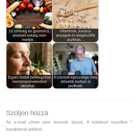
10 zöldség és gyümölcs,
Vitaminok, ásványi
amelyet sokáig nem
anyagok és kiegészítők
mertek…
asztmás…
Egyes illatok belélegzése
A csontok egészsége még
memórianövekedést
idősebb korban is
okozhat…
javítható
Szóljon hozzá
Az e-mail címet nem tesszük közzé.
A kötelező mezőket
*
karakterrel jelöltük