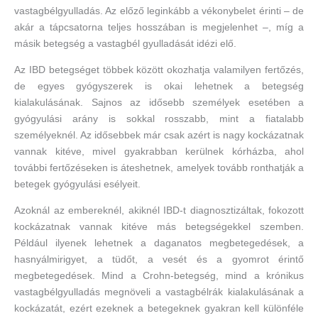
vastagbélgyulladás. Az előző leginkább a vékonybelet érinti – de
akár a tápcsatorna teljes hosszában is megjelenhet –, míg a
másik betegség a vastagbél gyulladását idézi elő.
Az IBD betegséget többek között okozhatja valamilyen fertőzés,
de egyes gyógyszerek is okai lehetnek a betegség
kialakulásának. Sajnos az idősebb személyek esetében a
gyógyulási arány is sokkal rosszabb, mint a fiatalabb
személyeknél. Az idősebbek már csak azért is nagy kockázatnak
vannak kitéve, mivel gyakrabban kerülnek kórházba, ahol
további fertőzéseken is áteshetnek, amelyek tovább ronthatják a
betegek gyógyulási esélyeit.
Azoknál az embereknél, akiknél IBD-t diagnosztizáltak, fokozott
kockázatnak vannak kitéve más betegségekkel szemben.
Például ilyenek lehetnek a daganatos megbetegedések, a
hasnyálmirigyet, a tüdőt, a vesét és a gyomrot érintő
megbetegedések. Mind a Crohn-betegség, mind a krónikus
vastagbélgyulladás megnöveli a vastagbélrák kialakulásának a
kockázatát, ezért ezeknek a betegeknek gyakran kell különféle