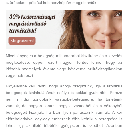
szűréseken, például kolonoszkópián megjelenniük.
Mivel lényeges a betegség mihamarabbi kiszűrése és a kezelés
megkezdése, éppen ezért nagyon fontos lenne, hogy az
idősebb személyek évente vagy kétévente szűrővizsgálatokon
vegyenek részt.
Figyelembe kell venni, hogy ahogy öregszünk, úgy a krónikus
betegségek kialakulásának esélye is sokkal gyakoribb. Persze
nem mindig gondolunk vastagbélbetegségre, ha tüneteink
vannak, de nagyon fontos, hogy a vastagbél és a vékonybél
betegségeit kizárjuk, ha bármilyen panaszaink vannak. A kor
előrehaladtával egy-egy embernek több krónikus betegsége is
lehet, így az illető többféle gyógyszert is szedhet. Azonban