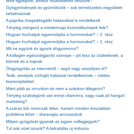
Mire figyeljünk, amikor multivitamint veszünk?
Gyógynövények és gyümölcsök – sok természetes vegyületet
tartalmaznak
A paprika öregedésgátló hatásokkal is rendelkezik
Tényleg mérgező a mindennapi kozmetikumaink fele?
Hogyan hozhatjuk egyensúlyba a hormonokat? – 2. rész
Hogyan hozhatjuk egyensúlyba a hormonokat? – 1. rész
Mit ne együnk és igyunk éhgyomorra?
A kollagén egészségjavító szerepe – jót tesz az ízületeknek, a
bőrnek és a hajnak
Öngyógyítás az internetről – segít vagy veszélyes út?
Teák, amelyek vízhajtó hatással rendelkeznek – ízletes
teareceptekkel
Miért jobb az orrunkon és nem a szánkon lélegezni?
Tényleg szükségünk van ennyi vitaminra, vagy csak jól hangzó
marketing?
A száraz bőr nemcsak télen, hanem minden évszakban
probléma lehet – sheavajas arcmaszkok
Milyen gyógyteát igyanak az egyes csillagjegyek?
Túl sok vizet iszunk? A hidratálás új mítosza