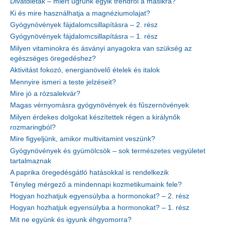
Divatdiéták – miért ugrunk egyik trendről a másikra?
Ki és mire használhatja a magnéziumolajat?
Gyógynövények fájdalomcsillapításra – 2. rész
Gyógynövények fájdalomcsillapításra – 1. rész
Milyen vitaminokra és ásványi anyagokra van szükség az
egészséges öregedéshez?
Aktivitást fokozó, energianövelő ételek és italok
Mennyire ismeri a teste jelzéseit?
Mire jó a rózsalekvár?
Magas vérnyomásra gyógynövények és fűszernövények
Milyen érdekes dolgokat készítettek régen a királynők
rozmaringból?
Mire figyeljünk, amikor multivitamint veszünk?
Gyógynövények és gyümölcsök – sok természetes vegyületet
tartalmaznak
A paprika öregedésgátló hatásokkal is rendelkezik
Tényleg mérgező a mindennapi kozmetikumaink fele?
Hogyan hozhatjuk egyensúlyba a hormonokat? – 2. rész
Hogyan hozhatjuk egyensúlyba a hormonokat? – 1. rész
Mit ne együnk és igyunk éhgyomorra?