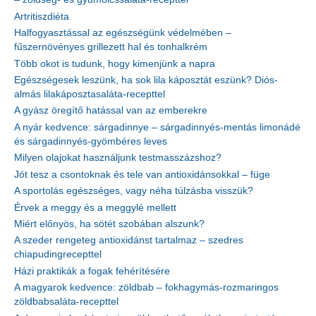
Artritiszdiéta
Halfogyasztással az egészségünk védelmében –
fűszernövényes grillezett hal és tonhalkrém
Több okot is tudunk, hogy kimenjünk a napra
Egészségesek leszünk, ha sok lila káposztát eszünk? Diós-
almás lilakáposztasaláta-recepttel
A gyász öregítő hatással van az emberekre
A nyár kedvence: sárgadinnye – sárgadinnyés-mentás limonádé
és sárgadinnyés-gyömbéres leves
Milyen olajokat használjunk testmasszázshoz?
Jót tesz a csontoknak és tele van antioxidánsokkal – füge
A sportolás egészséges, vagy néha túlzásba visszük?
Érvek a meggy és a meggylé mellett
Miért előnyös, ha sötét szobában alszunk?
A szeder rengeteg antioxidánst tartalmaz – szedres
chiapudingrecepttel
Házi praktikák a fogak fehérítésére
A magyarok kedvence: zöldbab – fokhagymás-rozmaringos
zöldbabsaláta-recepttel