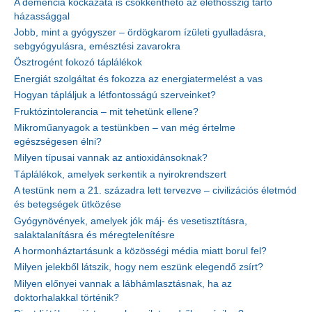
A demencia kockázata is csökkenthető az élethosszig tartó
házassággal
Jobb, mint a gyógyszer – ördögkarom ízületi gyulladásra,
sebgyógyulásra, emésztési zavarokra
Ösztrogént fokozó táplálékok
Energiát szolgáltat és fokozza az energiatermelést a vas
Hogyan tápláljuk a létfontosságú szerveinket?
Fruktózintolerancia – mit tehetünk ellene?
Mikroműanyagok a testünkben – van még értelme
egészségesen élni?
Milyen típusai vannak az antioxidánsoknak?
Táplálékok, amelyek serkentik a nyirokrendszert
A testünk nem a 21. századra lett tervezve – civilizációs életmód
és betegségek ütközése
Gyógynövények, amelyek jók máj- és vesetisztításra,
salaktalanításra és méregtelenítésre
A hormonháztartásunk a közösségi média miatt borul fel?
Milyen jelekből látszik, hogy nem eszünk elegendő zsírt?
Milyen előnyei vannak a lábhámlasztásnak, ha az
doktorhalakkal történik?