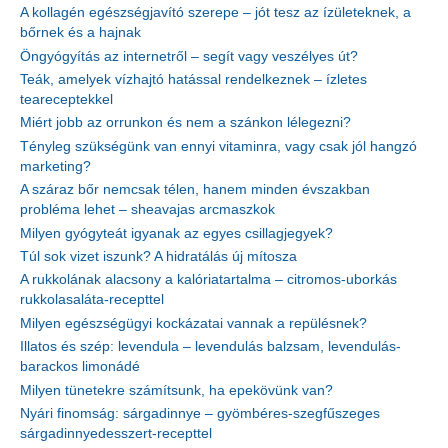
A kollagén egészségjavító szerepe – jót tesz az ízületeknek, a
bőrnek és a hajnak
Öngyógyítás az internetről – segít vagy veszélyes út?
Teák, amelyek vízhajtó hatással rendelkeznek – ízletes
teareceptekkel
Miért jobb az orrunkon és nem a szánkon lélegezni?
Tényleg szükségünk van ennyi vitaminra, vagy csak jól hangzó
marketing?
A száraz bőr nemcsak télen, hanem minden évszakban
probléma lehet – sheavajas arcmaszkok
Milyen gyógyteát igyanak az egyes csillagjegyek?
Túl sok vizet iszunk? A hidratálás új mítosza
A rukkolának alacsony a kalóriatartalma – citromos-uborkás
rukkolasaláta-recepttel
Milyen egészségügyi kockázatai vannak a repülésnek?
Illatos és szép: levendula – levendulás balzsam, levendulás-
barackos limonádé
Milyen tünetekre számítsunk, ha epekövünk van?
Nyári finomság: sárgadinnye – gyömbéres-szegfűszeges
sárgadinnyedesszert-recepttel