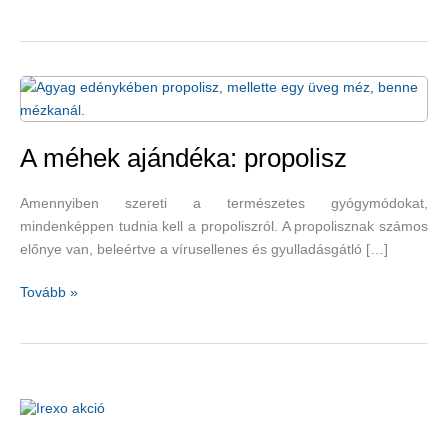
A méhek ajándéka: propolisz
Amennyiben szereti a természetes gyógymódokat,
mindenképpen tudnia kell a propoliszról. A propolisznak számos
előnye van, beleértve a vírusellenes és gyulladásgátló […]
A
Tovább »
méhek
ajándéka:
propolisz