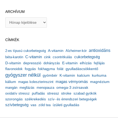
ARCHÍVUM
A
r
c
h
CÍMKÉK
í
v
antioxidáns
A-vitamin
2-es típusú cukorbetegség
Alzheimer-kór
u
m
C-vitamin
cukorbetegség
béta-karotin
cink
csontritkulás
depresszió
E-vitamin
D-vitamin
dohányzás
elhízás
fejfájás
gyulladáscsökkentő
flavonoidok
fogyás
fokhagyma
folát
gyógyszer nélkül
kalcium
gyömbér
K-vitamin
kurkuma
kálium
magas vérnyomás
magnézium
magas koleszterinszint
mangán
megfázás
menopauza
omega-3 zsírsavak
stressz
stroke
oxidatív stressz
puffadás
szabad gyökök
szorongás
székrekedés
szív- és érrendszeri betegségek
szívbetegség
ízületi gyulladás
vas
zöld tea