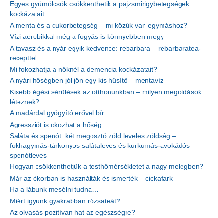
Egyes gyümölcsök csökkenthetik a pajzsmirigybetegségek
kockázatait
A menta és a cukorbetegség – mi közük van egymáshoz?
Vízi aerobikkal még a fogyás is könnyebben megy
A tavasz és a nyár egyik kedvence: rebarbara – rebarbaratea-
recepttel
Mi fokozhatja a nőknél a demencia kockázatait?
A nyári hőségben jól jön egy kis hűsítő – mentavíz
Kisebb égési sérülések az otthonunkban – milyen megoldások
léteznek?
A madárdal gyógyító erővel bír
Agressziót is okozhat a hőség
Saláta és spenót: két megosztó zöld leveles zöldség –
fokhagymás-tárkonyos salátaleves és kurkumás-avokádós
spenótleves
Hogyan csökkenthetjük a testhőmérsékletet a nagy melegben?
Már az ókorban is használták és ismerték – cickafark
Ha a lábunk mesélni tudna…
Miért igyunk gyakrabban rózsateát?
Az olvasás pozitívan hat az egészségre?