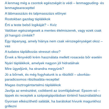
A lenmag még a csontok egészségét is védi – lenmagpuding- és
lenmagtearecepttel
A lábmasszázs és talpmasszázs előnyei
Rostokban gazdag táplálékok
Érti a teste belső logikáját? – Kvíz
Valóban egészségesek a mentes élelmiszerek, vagy ezek csak
jól hangzó címkék?
Egy tápanyag, amely hiánya nem csak vérszegénységet okoz –
vas
A tudatos táplálkozás stresszt okoz?
Érvek a fényvédő krém használata mellett rosaceás bőr esetén
Nyári táplálékok, amelyek nagyon jól hidratálnak
Mire ügyeljünk, ha strandra megyünk?
Jó a bőrnek, és még fogyhatunk is a ribizlitől – uborkás-
paradicsomos ribizlisaláta-recepttel
Magas ösztrogéntartalmú táplálékok
Javítja az emésztést, csökkenti az izomfájdalmat: Epsom-só –
tippek és receptek a szépségápolásban történő használatához
Gyorsan elkészíthető saláták, ha barátokat hívunk magunkhoz
grillezni