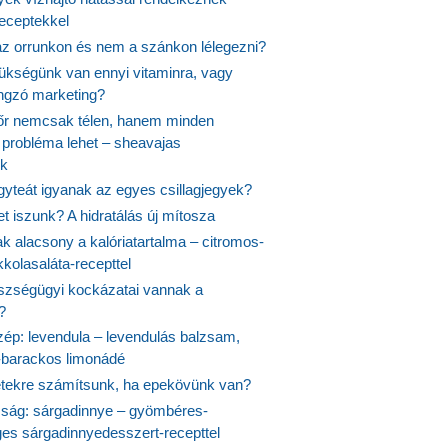
receptekkel
 az orrunkon és nem a szánkon lélegezni?
ükségünk van ennyi vitaminra, vagy
angzó marketing?
őr nemcsak télen, hanem minden
probléma lehet – sheavajas
k
gyteát igyanak az egyes csillagjegyek?
et iszunk? A hidratálás új mítosza
k alacsony a kalóriatartalma – citromos-
kolasaláta-recepttel
szségügyi kockázatai vannak a
?
szép: levendula – levendulás balzsam,
-barackos limonádé
etekre számítsunk, ha epekövünk van?
mság: sárgadinnye – gyömbéres-
es sárgadinnyedesszert-recepttel