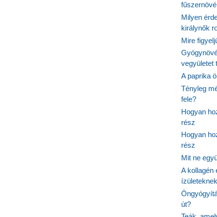
fűszernöv
Milyen érde
királynők 
Mire figyel
Gyógynövé
vegyületet
A paprika ö
Tényleg mé
fele?
Hogyan hoz
rész
Hogyan hoz
rész
Mit ne egy
A kollagén 
ízületeknek
Öngyógyítás
út?
Teák, amel