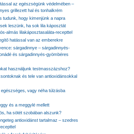
tással az egészségünk védelmében –
yes grillezett hal és tonhalkrém
is tudunk, hogy kimenjünk a napra
ek leszünk, ha sok lila káposztát
s-almás lilakáposztasaláta-recepttel
egítő hatással van az emberekre
vence: sárgadinnye – sárgadinnyés-
onádé és sárgadinnyés-gyömbéres
jokat használjunk testmasszázshoz?
csontoknak és tele van antioxidánsokkal
s egészséges, vagy néha túlzásba
ggy és a meggylé mellett
yös, ha sötét szobában alszunk?
ngeteg antioxidánst tartalmaz – szedres
ecepttel