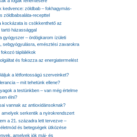
kák a fogak fehérítésére
 kedvence: zöldbab – fokhagymás-
s zöldbabsaláta-recepttel
 kockázata is csökkenthető az
 tartó házassággal
 a gyógyszer – ördögkarom ízületi
a, sebgyógyulásra, emésztési zavarokra
 fokozó táplálékok
olgáltat és fokozza az energiatermelést
áljuk a létfontosságú szerveinket?
lerancia – mit tehetünk ellene?
agok a testünkben – van még értelme
en élni?
usai vannak az antioxidánsoknak?
, amelyek serkentik a nyirokrendszert
em a 21. századra lett tervezve –
ós életmód és betegségek ütközése
yek, amelyek jók máj- és