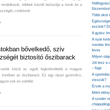
Halfogyasz
 rendelkezik, többek között biztosítja a torok és a
fűszernövén
szségét, csökkenti
Több okot 
Egészséges
»
eszünk? Dió
A gyász ör
A nyár ked
mentás lim
álás
stokban bővelkedő, szív
leves
zségét biztosító őszibarack
Milyen ola
Jót tesz a 
– füge
seink közül az egyik legkedveltebb a magyar
A sportolá
 körében az őszibarack. Ez egy olyan gyümölcs,
visszük?
agyon sok és sokféle
Érvek a me
Miért előn
»
an
A szeder re
chiapudingr
ő,