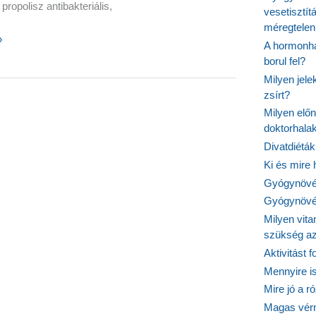
propolisz antibakteriális,
vesetisztít
méregtelen
»
A hormonhá
z
borul fel?
Milyen jel
zsírt?
ek
Milyen elő
doktorhalak
mben
Divatdiéták
Ki és mire
Gyógynövén
Gyógynövén
Milyen vit
szükség a
Aktivitást 
Mennyire is
Mire jó a r
Magas vér