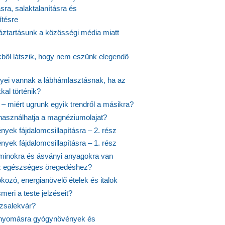
ásra, salaktalanításra és
ítésre
ztartásunk a közösségi média miatt
ekből látszik, hogy nem eszünk elegendő
nyei vannak a lábhámlasztásnak, ha az
kal történik?
 – miért ugrunk egyik trendről a másikra?
 használhatja a magnéziumolajat?
yek fájdalomcsillapításra – 2. rész
yek fájdalomcsillapításra – 1. rész
aminokra és ásványi anyagokra van
z egészséges öregedéshez?
fokozó, energianövelő ételek és italok
meri a teste jelzéseit?
ózsalekvár?
nyomásra gyógynövények és