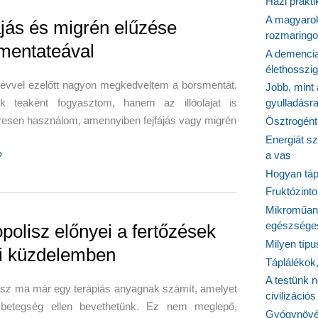
Házi prakti
A magyarok
gét
ájás és migrén elűzése
rozmaringo
mentateával
A demencia
ack
élethosszig
évvel ezelőtt nagyon megkedveltem a borsmentát.
Jobb, mint
 teaként fogyasztom, hanem az illóolajat is
gyulladásr
resen használom, amennyiben fejfájás vagy migrén
Ösztrogént
Energiát sz
»
a vas
Hogyan tápl
Fruktózinto
Mikroműany
tateával
egészséges
opolisz előnyei a fertőzések
Milyen típ
ni küzdelemben
Táplálékok
A testünk n
isz ma már egy terápiás anyagnak számít, amelyet
civilizáci
 betegség ellen bevethetünk. Ez nem meglepő,
Gyógynövén