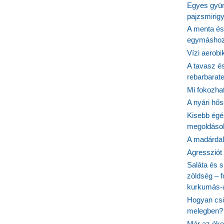
Egyes gyüm
pajzsmirig
A menta és
egymásho
Vízi aerob
A tavasz é
rebarbarate
Mi fokozha
A nyári hős
Kisebb égé
megoldások
A madárdal 
Agressziót
Saláta és s
zöldség – 
kurkumás-
Hogyan csö
melegben?
Már az óko