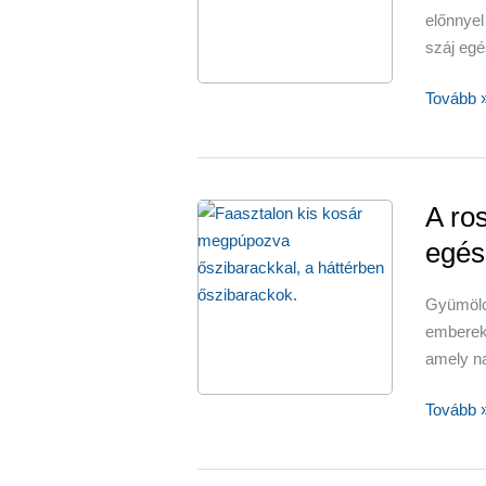
előnnyel
száj egé
A
Tovább 
sós
vízzel
történő
gargaliz
A ro
előnyei
egés
Gyümölc
emberek
amely n
A
Tovább 
rostokb
bővelked