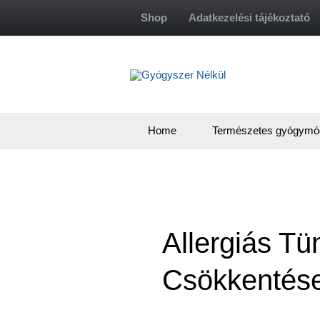
Skip
Shop
Adatkezelési tájékoztató
to
content
Home
Természetes gyógymó
Allergiás Tü
Csökkentés