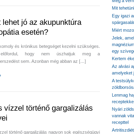
Még a vérn
Mit tehetü
Egy igazi a
t lehet jó az akupunktúra
spárgasalá
opátia esetén?
Miért mozog
Jelek, ame
magnézium
komoly és krónikus betegséget kezelni szükséges.
egy szíveg
előfordul, hogy nem úszhatjuk meg a
Kertem éke
erszedést sem. Azonban még abban az […]
Az alvási ap
amelyeket j
»
A testsúlyk
zöldborsósa
Lenmag haj
receptekke
túra
 vízzel történő gargalizálás
Nyári zöld
ia
vannak vit
yei
recepttel
Artritiszdié
zzel történő gargalizálás nagyon sok egészségügyi