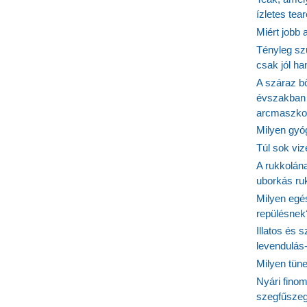
ízletes tea
Miért jobb
Tényleg sz
csak jól h
A száraz b
évszakban 
arcmaszko
Milyen gyó
Túl sok viz
A rukkolána
uborkás ruk
Milyen egé
repülésnek
Illatos és 
levendulás
Milyen tün
Nyári fino
szegfűszeg