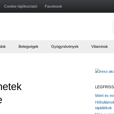
Cookie tájékoztató
Facebook
f
dok
Betegségek
Gyógynövények
Vitaminok
netek
LEGFRISS
Miért és m
e
Hőhullámok
táplálékok