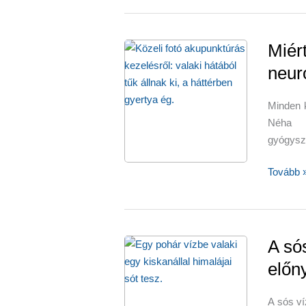
Miér
neur
Minden 
Néha 
gyógysz
Miért
Tovább 
lehet
jó
az
akupunk
A sós
neuropát
előn
esetén?
A sós ví