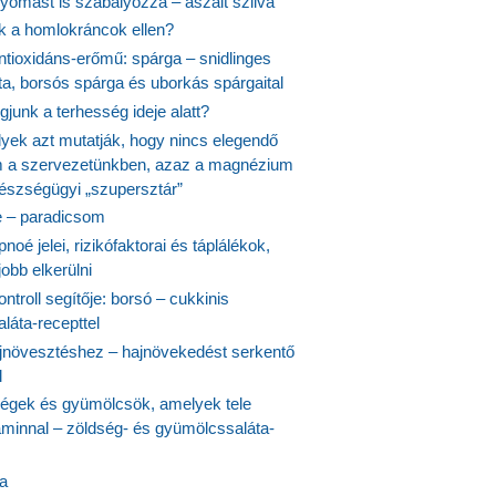
yomást is szabályozza – aszalt szilva
nk a homlokráncok ellen?
ntioxidáns-erőmű: spárga – snidlinges
ta, borsós spárga és uborkás spárgaital
junk a terhesség ideje alatt?
lyek azt mutatják, hogy nincs elegendő
 a szervezetünkben, azaz a magnézium
észségügyi „szupersztár”
 – paradicsom
noé jelei, rizikófaktorai és táplálékok,
obb elkerülni
ontroll segítője: borsó – cukkinis
láta-recepttel
növesztéshez – hajnövekedést serkentő
l
ségek és gyümölcsök, amelyek tele
aminnal – zöldség- és gyümölcssaláta-
ta