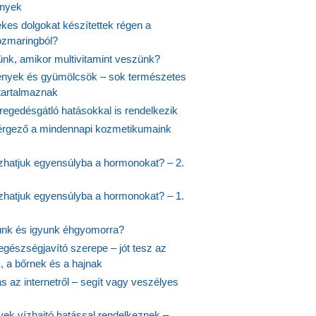
ények
kes dolgokat készítettek régen a
rozmaringból?
jünk, amikor multivitamint veszünk?
nyek és gyümölcsök – sok természetes
 tartalmaznak
regedésgátló hatásokkal is rendelkezik
rgező a mindennapi kozmetikumaink
hatjuk egyensúlyba a hormonokat? – 2.
hatjuk egyensúlyba a hormonokat? – 1.
ünk és igyunk éhgyomorra?
egészségjavító szerepe – jót tesz az
, a bőrnek és a hajnak
 az internetről – segít vagy veszélyes
yek vízhajtó hatással rendelkeznek –