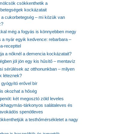
ölcsök csökkenthetik a
ybetegségek kockázatait
 a cukorbetegség – mi közük van
z?
ikkal még a fogyás is könnyebben megy
s a nyár egyik kedvence: rebarbara –
a-recepttel
tja a nőknél a demencia kockázatait?
égben jól jön egy kis hűsítő – mentavíz
si sérülések az otthonunkban – milyen
 léteznek?
gyógyító erővel bír
 is okozhat a hőség
penót: két megosztó zöld leveles
fokhagymás-tárkonyos salátaleves és
avokádós spenótleves
kkenthetjük a testhőmérsékletet a nagy
rban is használták és ismerték –