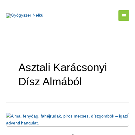
Skip
to
content
Asztali Karácsonyi
Dísz Almából