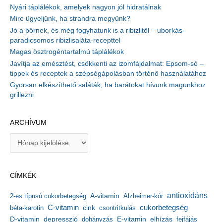
Nyári táplálékok, amelyek nagyon jól hidratálnak
Mire ügyeljünk, ha strandra megyünk?
Jó a bőrnek, és még fogyhatunk is a ribizlitől – uborkás-
paradicsomos ribizlisaláta-recepttel
Magas ösztrogéntartalmú táplálékok
Javítja az emésztést, csökkenti az izomfájdalmat: Epsom-só –
tippek és receptek a szépségápolásban történő használatához
Gyorsan elkészíthető saláták, ha barátokat hívunk magunkhoz
grillezni
ARCHÍVUM
A
r
c
h
CÍMKÉK
í
v
antioxidáns
A-vitamin
2-es típusú cukorbetegség
Alzheimer-kór
u
m
C-vitamin
cukorbetegség
béta-karotin
cink
csontritkulás
depresszió
E-vitamin
D-vitamin
dohányzás
elhízás
fejfájás