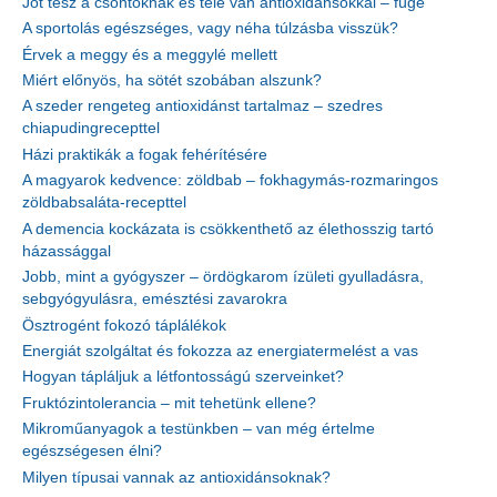
Jót tesz a csontoknak és tele van antioxidánsokkal – füge
A sportolás egészséges, vagy néha túlzásba visszük?
Érvek a meggy és a meggylé mellett
Miért előnyös, ha sötét szobában alszunk?
A szeder rengeteg antioxidánst tartalmaz – szedres
chiapudingrecepttel
Házi praktikák a fogak fehérítésére
A magyarok kedvence: zöldbab – fokhagymás-rozmaringos
zöldbabsaláta-recepttel
A demencia kockázata is csökkenthető az élethosszig tartó
házassággal
Jobb, mint a gyógyszer – ördögkarom ízületi gyulladásra,
sebgyógyulásra, emésztési zavarokra
Ösztrogént fokozó táplálékok
Energiát szolgáltat és fokozza az energiatermelést a vas
Hogyan tápláljuk a létfontosságú szerveinket?
Fruktózintolerancia – mit tehetünk ellene?
Mikroműanyagok a testünkben – van még értelme
egészségesen élni?
Milyen típusai vannak az antioxidánsoknak?