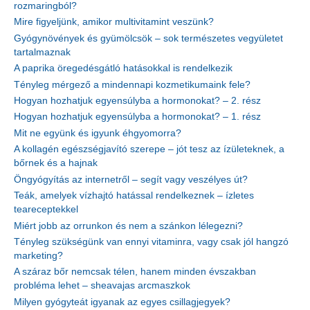
rozmaringból?
Mire figyeljünk, amikor multivitamint veszünk?
Gyógynövények és gyümölcsök – sok természetes vegyületet
tartalmaznak
A paprika öregedésgátló hatásokkal is rendelkezik
Tényleg mérgező a mindennapi kozmetikumaink fele?
Hogyan hozhatjuk egyensúlyba a hormonokat? – 2. rész
Hogyan hozhatjuk egyensúlyba a hormonokat? – 1. rész
Mit ne együnk és igyunk éhgyomorra?
A kollagén egészségjavító szerepe – jót tesz az ízületeknek, a
bőrnek és a hajnak
Öngyógyítás az internetről – segít vagy veszélyes út?
Teák, amelyek vízhajtó hatással rendelkeznek – ízletes
teareceptekkel
Miért jobb az orrunkon és nem a szánkon lélegezni?
Tényleg szükségünk van ennyi vitaminra, vagy csak jól hangzó
marketing?
A száraz bőr nemcsak télen, hanem minden évszakban
probléma lehet – sheavajas arcmaszkok
Milyen gyógyteát igyanak az egyes csillagjegyek?