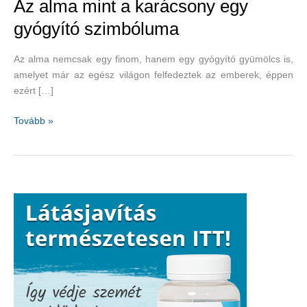
Az alma mint a karácsony egy
gyógyító szimbóluma
Az alma nemcsak egy finom, hanem egy gyógyító gyümölcs is,
amelyet már az egész világon felfedeztek az emberek, éppen
ezért […]
Az
Tovább »
alma
mint
a
karácsony
egy
gyógyító
szimbóluma