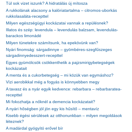
Túl sok vizet iszunk? A hidratálás új mítosza
A rukkolának alacsony a kalóriatartalma – citromos-uborkás
rukkolasaláta-recepttel
Milyen egészségügyi kockázatai vannak a repülésnek?
Illatos és szép: levendula – levendulás balzsam, levendulás-
barackos limonádé
Milyen tünetekre számítsunk, ha epekövünk van?
Nyári finomság: sárgadinnye – gyömbéres-szegfűszeges
sárgadinnyedesszert-recepttel
Egyes gyümölcsök csökkenthetik a pajzsmirigybetegségek
kockázatait
A menta és a cukorbetegség – mi közük van egymáshoz?
Vízi aerobikkal még a fogyás is könnyebben megy
A tavasz és a nyár egyik kedvence: rebarbara – rebarbaratea-
recepttel
Mi fokozhatja a nőknél a demencia kockázatait?
A nyári hőségben jól jön egy kis hűsítő – mentavíz
Kisebb égési sérülések az otthonunkban – milyen megoldások
léteznek?
A madárdal gyógyító erővel bír