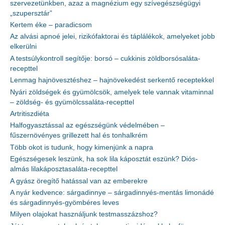
szervezetünkben, azaz a magnézium egy szívegészségügyi
„szupersztár”
Kertem éke – paradicsom
Az alvási apnoé jelei, rizikófaktorai és táplálékok, amelyeket jobb
elkerülni
A testsúlykontroll segítője: borsó – cukkinis zöldborsósaláta-
recepttel
Lenmag hajnövesztéshez – hajnövekedést serkentő receptekkel
Nyári zöldségek és gyümölcsök, amelyek tele vannak vitaminnal
– zöldség- és gyümölcssaláta-recepttel
Artritiszdiéta
Halfogyasztással az egészségünk védelmében –
fűszernövényes grillezett hal és tonhalkrém
Több okot is tudunk, hogy kimenjünk a napra
Egészségesek leszünk, ha sok lila káposztát eszünk? Diós-
almás lilakáposztasaláta-recepttel
A gyász öregítő hatással van az emberekre
A nyár kedvence: sárgadinnye – sárgadinnyés-mentás limonádé
és sárgadinnyés-gyömbéres leves
Milyen olajokat használjunk testmasszázshoz?