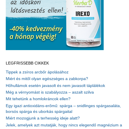
LEGFRISSEBB CIKKEK
Tippek a zsíros arcbőr ápolásához
Miért és mitől olyan egészséges a zabkorpa?
Hőhullámok esetén javasolt és nem javasolt táplálékok
Még a vérnyomást is szabályozza – aszalt szilva
Mit tehetünk a homlokráncok ellen?
Egy igazi antioxidáns-erőmű: spárga – snidlinges spárgasaláta,
borsós spárga és uborkás spárgaital
Miért mozogjunk a terhesség ideje alatt?
Jelek, amelyek azt mutatják, hogy nincs elegendő magnézium a