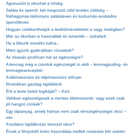
Agressziót is okozhat a hőség
Saláta és spenót: két megosztó zöld leveles zöldség –
fokhagymás-tárkonyos salátaleves és kurkumás-avokádós
spenótleves
Hogyan csökkenthetjük a testhőmérsékletet a nagy melegben?
Már az ókorban is használták és ismerték – cickafark
Ha a lábunk mesélni tudna…
Miért igyunk gyakrabban rózsateát?
Az olvasás pozitívan hat az egészségre?
A lenmag még a csontok egészségét is védi – lenmagpuding- és
lenmagtearecepttel
A lábmasszázs és talpmasszázs előnyei
Rostokban gazdag táplálékok
Érti a teste belső logikáját? – Kvíz
Valóban egészségesek a mentes élelmiszerek, vagy ezek csak
jól hangzó címkék?
Egy tápanyag, amely hiánya nem csak vérszegénységet okoz –
vas
A tudatos táplálkozás stresszt okoz?
Érvek a fényvédő krém használata mellett rosaceás bőr esetén