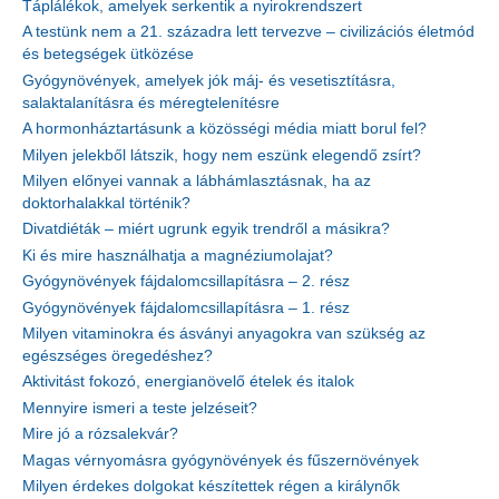
Táplálékok, amelyek serkentik a nyirokrendszert
A testünk nem a 21. századra lett tervezve – civilizációs életmód
és betegségek ütközése
Gyógynövények, amelyek jók máj- és vesetisztításra,
salaktalanításra és méregtelenítésre
A hormonháztartásunk a közösségi média miatt borul fel?
Milyen jelekből látszik, hogy nem eszünk elegendő zsírt?
Milyen előnyei vannak a lábhámlasztásnak, ha az
doktorhalakkal történik?
Divatdiéták – miért ugrunk egyik trendről a másikra?
Ki és mire használhatja a magnéziumolajat?
Gyógynövények fájdalomcsillapításra – 2. rész
Gyógynövények fájdalomcsillapításra – 1. rész
Milyen vitaminokra és ásványi anyagokra van szükség az
egészséges öregedéshez?
Aktivitást fokozó, energianövelő ételek és italok
Mennyire ismeri a teste jelzéseit?
Mire jó a rózsalekvár?
Magas vérnyomásra gyógynövények és fűszernövények
Milyen érdekes dolgokat készítettek régen a királynők