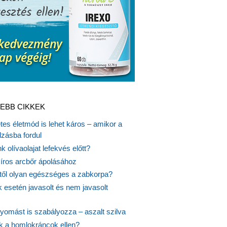
EBB CIKKEK
es életmód is lehet káros – amikor a
lzásba fordul
k olívaolajat lefekvés előtt?
síros arcbőr ápolásához
itől olyan egészséges a zabkorpa?
 esetén javasolt és nem javasolt
yomást is szabályozza – aszalt szilva
nk a homlokráncok ellen?