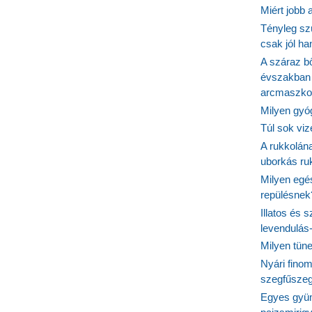
Miért jobb
Tényleg sz
csak jól h
A száraz b
évszakban 
arcmaszko
Milyen gyó
Túl sok viz
A rukkolána
uborkás ruk
Milyen egé
repülésnek
Illatos és 
levendulás
Milyen tün
Nyári fino
szegfűszeg
Egyes gyüm