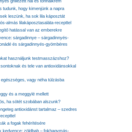
yes grillezett hal és tonhalkrém
is tudunk, hogy kimenjünk a napra
ek leszünk, ha sok lila káposztát
s-almás lilakáposztasaláta-recepttel
egítő hatással van az emberekre
vence: sárgadinnye – sárgadinnyés-
onádé és sárgadinnyés-gyömbéres
jokat használjunk testmasszázshoz?
csontoknak és tele van antioxidánsokkal
s egészséges, vagy néha túlzásba
ggy és a meggylé mellett
yös, ha sötét szobában alszunk?
ngeteg antioxidánst tartalmaz – szedres
ecepttel
kák a fogak fehérítésére
 kedvence: zöldbab – fokhagymás-