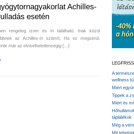
gyógytornagyakorlat Achilles-
yulladás esetén
ben rengeteg izom és ín található. Inak közül
ebbnek az Achilles-ín számít. Ha ez megsérül,
inte már az elviselhetetlenségig […]
»
LEGFRISS
nagyakorlat
A természet
wellness tú
Miért együn
s
Tippek a z
Miért és m
Hőhullámok
táplálékok
Még a vérn
Mit tehetü