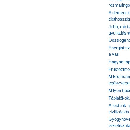
rozmaringo
A demencia
élethosszig
Jobb, mint
gyulladásr
Ösztrogént
Energiát sz
a vas
Hogyan tápl
Fruktózinto
Mikroműany
egészséges
Milyen típ
Táplálékok
A testünk n
civilizáci
Gyógynövén
vesetisztít