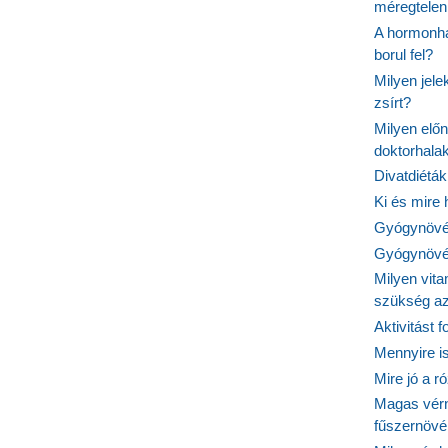
méregtelen
A hormonhá
borul fel?
Milyen jel
zsírt?
Milyen elő
doktorhalak
Divatdiéták
Ki és mire
Gyógynövén
Gyógynövén
Milyen vit
szükség a
Aktivitást 
Mennyire is
Mire jó a r
Magas vér
fűszernöv