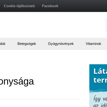
Cookie tájékoztató
Facebook
f
dok
Betegségek
Gyógynövények
Vitaminok
konysága