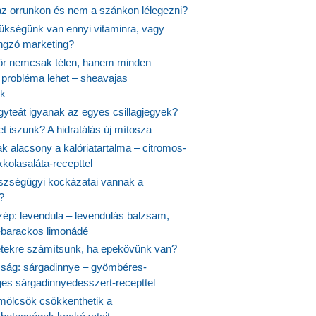
 az orrunkon és nem a szánkon lélegezni?
ükségünk van ennyi vitaminra, vagy
angzó marketing?
őr nemcsak télen, hanem minden
probléma lehet – sheavajas
k
gyteát igyanak az egyes csillagjegyek?
et iszunk? A hidratálás új mítosza
k alacsony a kalóriatartalma – citromos-
kolasaláta-recepttel
szségügyi kockázatai vannak a
?
szép: levendula – levendulás balzsam,
-barackos limonádé
etekre számítsunk, ha epekövünk van?
mság: sárgadinnye – gyömbéres-
es sárgadinnyedesszert-recepttel
ölcsök csökkenthetik a