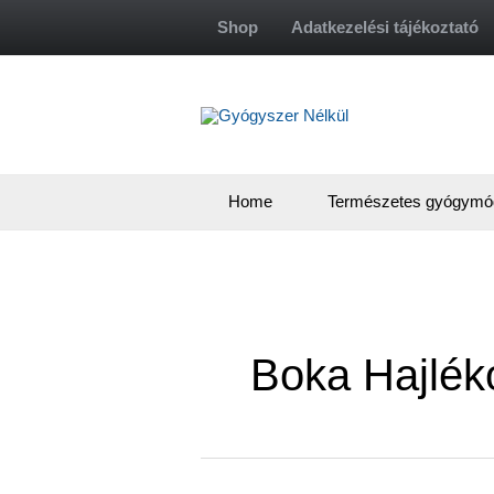
Skip
Shop
Adatkezelési tájékoztató
to
content
Home
Természetes gyógymó
Boka Hajlé