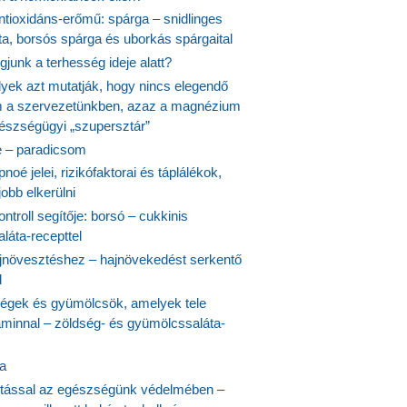
ntioxidáns-erőmű: spárga – snidlinges
ta, borsós spárga és uborkás spárgaital
junk a terhesség ideje alatt?
lyek azt mutatják, hogy nincs elegendő
 a szervezetünkben, azaz a magnézium
észségügyi „szupersztár”
 – paradicsom
noé jelei, rizikófaktorai és táplálékok,
obb elkerülni
ontroll segítője: borsó – cukkinis
láta-recepttel
növesztéshez – hajnövekedést serkentő
l
ségek és gyümölcsök, amelyek tele
aminnal – zöldség- és gyümölcssaláta-
ta
tással az egészségünk védelmében –