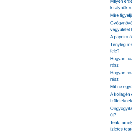
Milyen érde
királynők 
Mire figyel
Gyógynövé
vegyületet
A paprika ö
Tényleg mé
fele?
Hogyan hoz
rész
Hogyan hoz
rész
Mit ne egy
A kollagén 
ízületeknek
Öngyógyítás
út?
Teák, amel
ízletes tea