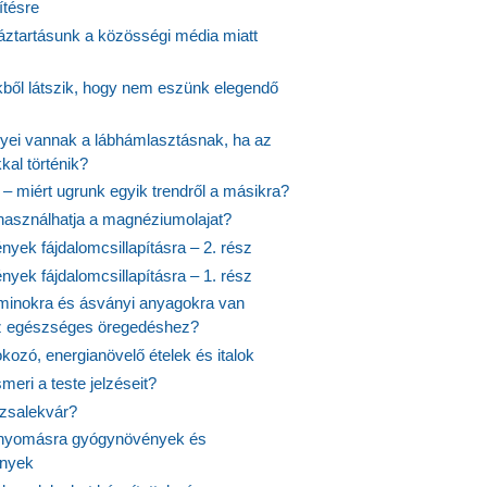
ítésre
ztartásunk a közösségi média miatt
ekből látszik, hogy nem eszünk elegendő
nyei vannak a lábhámlasztásnak, ha az
kal történik?
 – miért ugrunk egyik trendről a másikra?
 használhatja a magnéziumolajat?
yek fájdalomcsillapításra – 2. rész
yek fájdalomcsillapításra – 1. rész
aminokra és ásványi anyagokra van
z egészséges öregedéshez?
fokozó, energianövelő ételek és italok
meri a teste jelzéseit?
ózsalekvár?
nyomásra gyógynövények és
ények