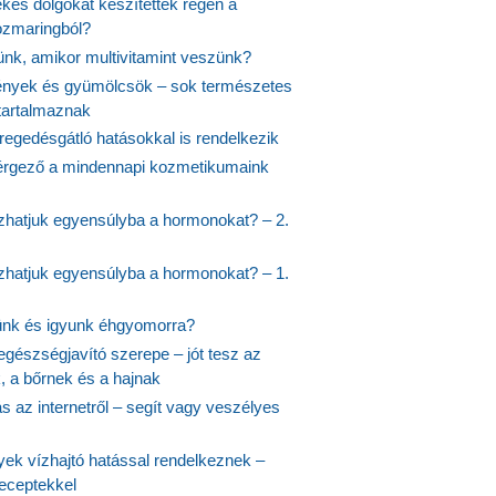
kes dolgokat készítettek régen a
rozmaringból?
jünk, amikor multivitamint veszünk?
nyek és gyümölcsök – sok természetes
 tartalmaznak
regedésgátló hatásokkal is rendelkezik
rgező a mindennapi kozmetikumaink
hatjuk egyensúlyba a hormonokat? – 2.
hatjuk egyensúlyba a hormonokat? – 1.
ünk és igyunk éhgyomorra?
egészségjavító szerepe – jót tesz az
, a bőrnek és a hajnak
 az internetről – segít vagy veszélyes
yek vízhajtó hatással rendelkeznek –
receptekkel