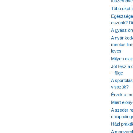
fűszernövén
Több okot 
Egészséges
eszünk? Dió
A gyász ör
A nyár ked
mentás lim
leves
Milyen ola
Jót tesz a 
– füge
A sportolá
visszük?
Érvek a me
Miért előn
A szeder re
chiapudingr
Házi prakti
A magyarok