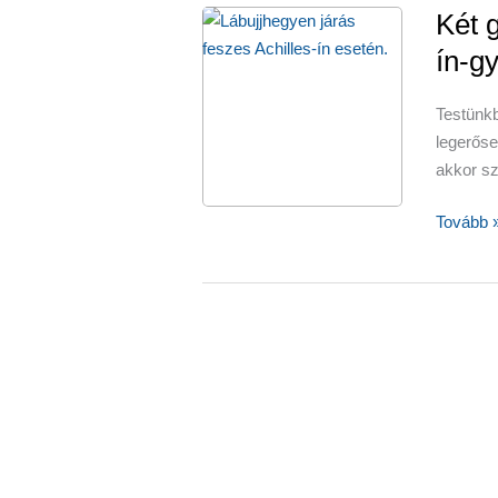
Két 
ín-g
Testünk
legerős
akkor sz
Két
Tovább 
gyógytor
Achilles-
ín-
gyulladá
esetén