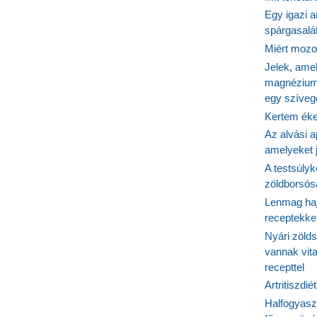
Egy igazi a
spárgasalá
Miért mozog
Jelek, ame
magnézium
egy szíveg
Kertem éke
Az alvási ap
amelyeket j
A testsúlyk
zöldborsósa
Lenmag haj
receptekke
Nyári zöld
vannak vit
recepttel
Artritiszdié
Halfogyasz