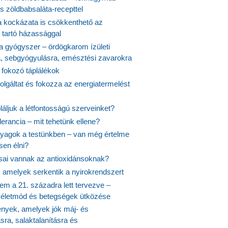
s zöldbabsaláta-recepttel
 kockázata is csökkenthető az
 tartó házassággal
 a gyógyszer – ördögkarom ízületi
a, sebgyógyulásra, emésztési zavarokra
 fokozó táplálékok
olgáltat és fokozza az energiatermelést
áljuk a létfontosságú szerveinket?
lerancia – mit tehetünk ellene?
agok a testünkben – van még értelme
en élni?
usai vannak az antioxidánsoknak?
, amelyek serkentik a nyirokrendszert
em a 21. századra lett tervezve –
ós életmód és betegségek ütközése
yek, amelyek jók máj- és
ásra, salaktalanításra és