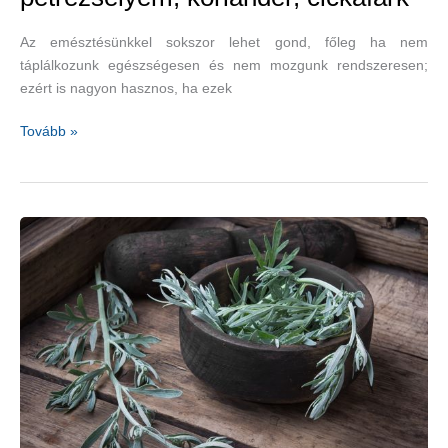
Az emésztésünkkel sokszor lehet gond, főleg ha nem
táplálkozunk egészségesen és nem mozgunk rendszeresen;
ezért is nagyon hasznos, ha ezek
Jó
Tovább »
emésztést
biztosító
gyógynövények
–
kurkuma,
petrezselyem,
koriander,
cickafark