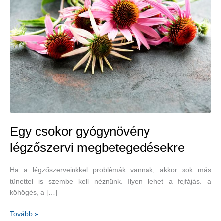
Egy csokor gyógynövény
légzőszervi megbetegedésekre
Ha a légzőszerveinkkel problémák vannak, akkor sok más
tünettel is szembe kell néznünk. Ilyen lehet a fejfájás, a
köhögés, a […]
Egy
Tovább »