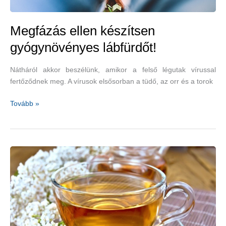
Megfázás ellen készítsen
gyógynövényes lábfürdőt!
Nátháról akkor beszélünk, amikor a felső légutak vírussal
fertőződnek meg. A vírusok elsősorban a tüdő, az orr és a torok
Megfázás
Tovább »
ellen
készítsen
gyógynövényes
lábfürdőt!