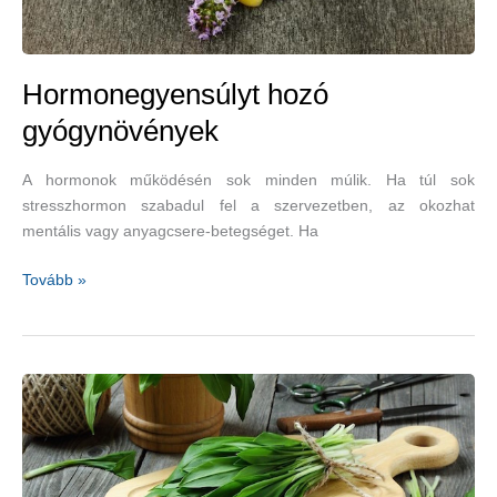
Hormonegyensúlyt hozó
gyógynövények
A hormonok működésén sok minden múlik. Ha túl sok
stresszhormon szabadul fel a szervezetben, az okozhat
mentális vagy anyagcsere-betegséget. Ha
Hormonegyensúlyt
Tovább »
hozó
gyógynövények