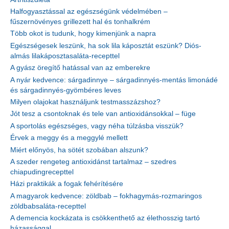
Halfogyasztással az egészségünk védelmében –
fűszernövényes grillezett hal és tonhalkrém
Több okot is tudunk, hogy kimenjünk a napra
Egészségesek leszünk, ha sok lila káposztát eszünk? Diós-
almás lilakáposztasaláta-recepttel
A gyász öregítő hatással van az emberekre
A nyár kedvence: sárgadinnye – sárgadinnyés-mentás limonádé
és sárgadinnyés-gyömbéres leves
Milyen olajokat használjunk testmasszázshoz?
Jót tesz a csontoknak és tele van antioxidánsokkal – füge
A sportolás egészséges, vagy néha túlzásba visszük?
Érvek a meggy és a meggylé mellett
Miért előnyös, ha sötét szobában alszunk?
A szeder rengeteg antioxidánst tartalmaz – szedres
chiapudingrecepttel
Házi praktikák a fogak fehérítésére
A magyarok kedvence: zöldbab – fokhagymás-rozmaringos
zöldbabsaláta-recepttel
A demencia kockázata is csökkenthető az élethosszig tartó
házassággal