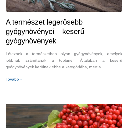
A természet legerősebb
gyógynövényei – keserű
gyógynövények
Léteznek a természetben olyan gyógynövények, amelyek
jobbnak számítanak a többinél. Általában a keserű
gyógynövények kerülnek ebbe a kategóriába, mert a
A
Tovább »
természet
legerősebb
gyógynövényei
–
keserű
gyógynövények