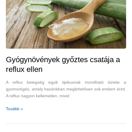
Gyógynövények győztes csatája a
reflux ellen
A reflux betegség egyik tipikusnak mondható tünete a
gyomorégés, amely hazánkban meglehetősen sok embert érint.
A reflux nagyon kellemetlen, mivel
Gyógynövények
Tovább »
győztes
csatája
a