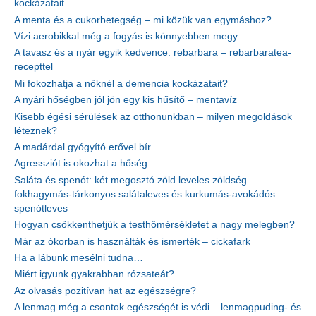
kockázatait
A menta és a cukorbetegség – mi közük van egymáshoz?
Vízi aerobikkal még a fogyás is könnyebben megy
A tavasz és a nyár egyik kedvence: rebarbara – rebarbaratea-
recepttel
Mi fokozhatja a nőknél a demencia kockázatait?
A nyári hőségben jól jön egy kis hűsítő – mentavíz
Kisebb égési sérülések az otthonunkban – milyen megoldások
léteznek?
A madárdal gyógyító erővel bír
Agressziót is okozhat a hőség
Saláta és spenót: két megosztó zöld leveles zöldség –
fokhagymás-tárkonyos salátaleves és kurkumás-avokádós
spenótleves
Hogyan csökkenthetjük a testhőmérsékletet a nagy melegben?
Már az ókorban is használták és ismerték – cickafark
Ha a lábunk mesélni tudna…
Miért igyunk gyakrabban rózsateát?
Az olvasás pozitívan hat az egészségre?
A lenmag még a csontok egészségét is védi – lenmagpuding- és