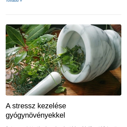
Cickafark
Tovább »
a
nehéz
napokra
A stressz kezelése
gyógynövényekkel