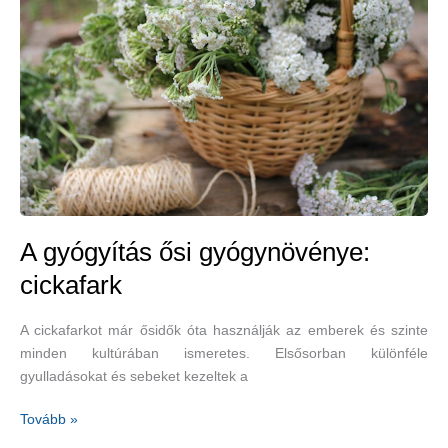
A gyógyítás ősi gyógynövénye:
cickafark
A cickafarkot már ősidők óta használják az emberek és szinte
minden kultúrában ismeretes. Elsősorban különféle
gyulladásokat és sebeket kezeltek a
A
Tovább »
gyógyítás