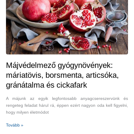
Májvédelmező gyógynövények:
máriatövis, borsmenta, articsóka,
gránátalma és cickafark
A májunk az egyik legfontosabb anyagcsereszervünk és
rengeteg feladat hárul rá, éppen ezért nagyon oda kell figyelni,
hogy milyen életmódot
Májvédelmező
Tovább »
gyógynövények: