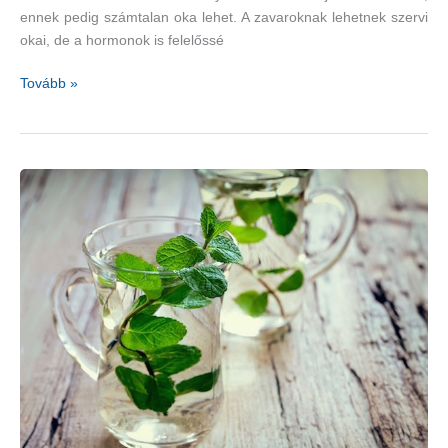
ennek pedig számtalan oka lehet. A zavaroknak lehetnek szervi
okai, de a hormonok is felelőssé
A
Tovább »
menstruációs
zavarok
kezelése
gyógynövényekkel