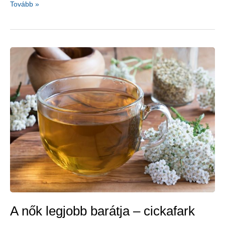
A
Tovább »
légzési
funkciót
gyógynövényekkel
is
fokozhatjuk
–
csalán,
cickafark,
kurkuma,
feketeköménymag-
olaj
A nők legjobb barátja – cickafark