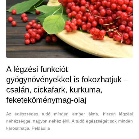
A légzési funkciót
gyógynövényekkel is fokozhatjuk –
csalán, cickafark, kurkuma,
feketeköménymag-olaj
Az egészséges tüdő minden ember álma, hiszen légzési
nehézséggel nagyon nehéz élni. A tüdő egészségét sok minden
károsíthatja. Például a