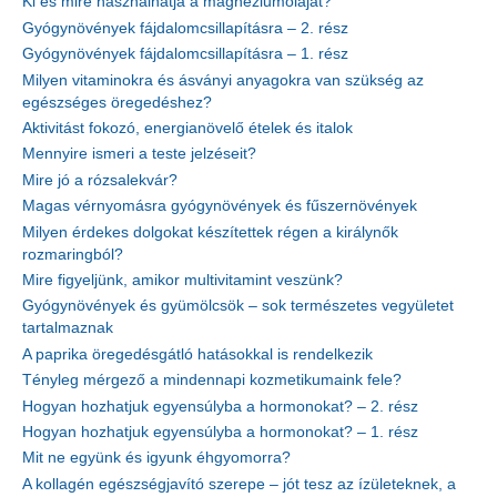
Ki és mire használhatja a magnéziumolajat?
Gyógynövények fájdalomcsillapításra – 2. rész
Gyógynövények fájdalomcsillapításra – 1. rész
Milyen vitaminokra és ásványi anyagokra van szükség az
egészséges öregedéshez?
Aktivitást fokozó, energianövelő ételek és italok
Mennyire ismeri a teste jelzéseit?
Mire jó a rózsalekvár?
Magas vérnyomásra gyógynövények és fűszernövények
Milyen érdekes dolgokat készítettek régen a királynők
rozmaringból?
Mire figyeljünk, amikor multivitamint veszünk?
Gyógynövények és gyümölcsök – sok természetes vegyületet
tartalmaznak
A paprika öregedésgátló hatásokkal is rendelkezik
Tényleg mérgező a mindennapi kozmetikumaink fele?
Hogyan hozhatjuk egyensúlyba a hormonokat? – 2. rész
Hogyan hozhatjuk egyensúlyba a hormonokat? – 1. rész
Mit ne együnk és igyunk éhgyomorra?
A kollagén egészségjavító szerepe – jót tesz az ízületeknek, a