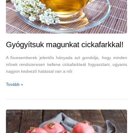
Gyógyítsuk magunkat cickafarkkal!
A füvesemberek jelentős hányada azt gondolja, hogy minden
nőnek rendszeresen kellene cickafarkteát fogyasztani, ugyanis
nagyon kedvező hatással van a női
Gyógyítsuk
Tovább »
magunkat
cickafarkkal!