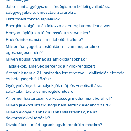
Jobb, mint a gyógyszer – ördögkarom ízületi gyulladásra,
sebgyógyulásra, emésztési zavarokra
Ösztrogént fokozó táplálékok
Energiát szolgáltat és fokozza az energiatermelést a vas
Hogyan tápláljuk a létfontosságú szerveinket?
Fruktózintolerancia – mit tehetünk ellene?
Mikroműanyagok a testünkben – van még értelme
egészségesen élni?
Milyen típusai vannak az antioxidánsoknak?
Táplálékok, amelyek serkentik a nyirokrendszert
A testünk nem a 21. századra lett tervezve – civilizációs életmód
és betegségek ütközése
Gyógynövények, amelyek jók máj- és vesetisztításra,
salaktalanításra és méregtelenítésre
A hormonháztartásunk a közösségi média miatt borul fel?
Milyen jelekből látszik, hogy nem eszünk elegendő zsírt?
Milyen előnyei vannak a lábhámlasztásnak, ha az
doktorhalakkal történik?
Divatdiéták – miért ugrunk egyik trendről a másikra?