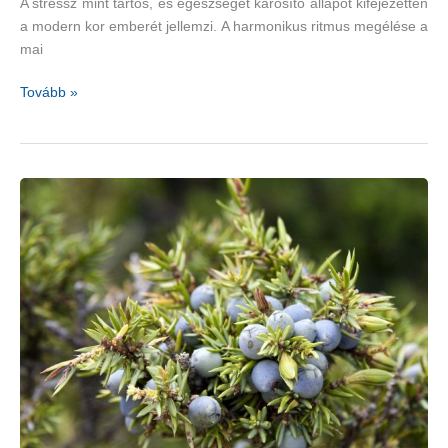
A stressz mint tartós, és egészséget károsító állapot kifejezetten
a modern kor emberét jellemzi. A harmonikus ritmus megélése a
mai
A
Tovább »
stressz
kezelése
gyógynövényekkel