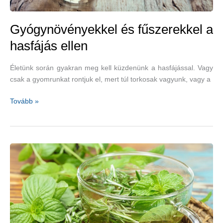
Gyógynövényekkel és fűszerekkel a
hasfájás ellen
Életünk során gyakran meg kell küzdenünk a hasfájással. Vagy
csak a gyomrunkat rontjuk el, mert túl torkosak vagyunk, vagy a
Gyógynövényekkel
Tovább »
és
fűszerekkel
a
hasfájás
ellen