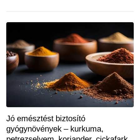
csokor
gyógynövény
légzőszervi
megbetegedésekre
Jó emésztést biztosító
gyógynövények – kurkuma,
petrezselyem, koriander, cickafark