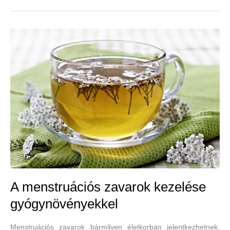
máriatövis,
borsmenta,
articsóka,
gránátalma
és
cickafark
A menstruációs zavarok kezelése
gyógynövényekkel
Menstruációs zavarok bármilyen életkorban jelentkezhetnek,