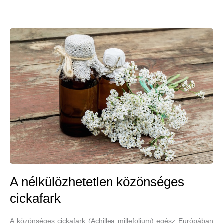
ősi
gyógynövénye:
cickafark
A nélkülözhetetlen közönséges
cickafark
A közönséges cickafark (Achillea millefolium) egész Európában