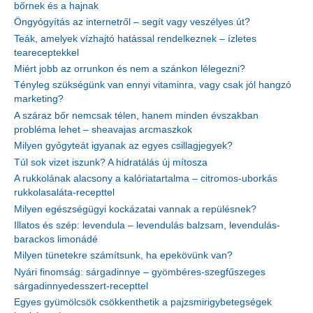
bőrnek és a hajnak
Öngyógyítás az internetről – segít vagy veszélyes út?
Teák, amelyek vízhajtó hatással rendelkeznek – ízletes
teareceptekkel
Miért jobb az orrunkon és nem a szánkon lélegezni?
Tényleg szükségünk van ennyi vitaminra, vagy csak jól hangzó
marketing?
A száraz bőr nemcsak télen, hanem minden évszakban
probléma lehet – sheavajas arcmaszkok
Milyen gyógyteát igyanak az egyes csillagjegyek?
Túl sok vizet iszunk? A hidratálás új mítosza
A rukkolának alacsony a kalóriatartalma – citromos-uborkás
rukkolasaláta-recepttel
Milyen egészségügyi kockázatai vannak a repülésnek?
Illatos és szép: levendula – levendulás balzsam, levendulás-
barackos limonádé
Milyen tünetekre számítsunk, ha epekövünk van?
Nyári finomság: sárgadinnye – gyömbéres-szegfűszeges
sárgadinnyedesszert-recepttel
Egyes gyümölcsök csökkenthetik a pajzsmirigybetegségek