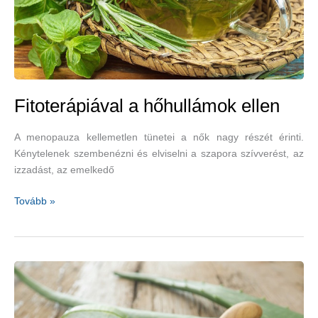
Fitoterápiával a hőhullámok ellen
A menopauza kellemetlen tünetei a nők nagy részét érinti.
Kénytelenek szembenézni és elviselni a szapora szívverést, az
izzadást, az emelkedő
Fitoterápiával
Tovább »
a
hőhullámok
ellen