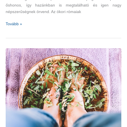
őshonos, így hazánkban is megtalálható és igen nagy
népszerűségnek örvend. Az ókori rómaiak
A
Tovább »
nélkülözhetetlen
közönséges
cickafark