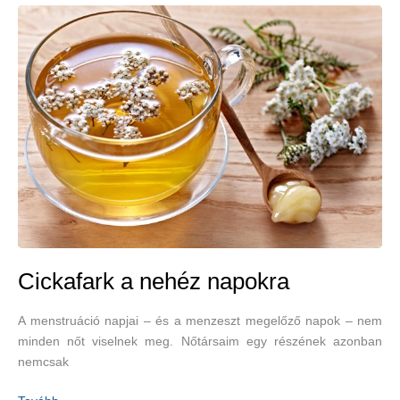
reflux
ellen
Cickafark a nehéz napokra
A menstruáció napjai – és a menzeszt megelőző napok – nem
minden nőt viselnek meg. Nőtársaim egy részének azonban
nemcsak