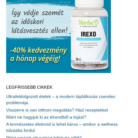
LEGFRISSEBB CIKKEK
Ultrafeldolgozott ételek – a modern táplálkozás csendes
problémája
Visszérre is van otthoni megoldás? Házi receptekkel
Miért ne hagyjuk ki az étrendből a tojást?
A természetes életmód is lehet káros – amikor a wellness
túlzásba fordul
Miért együnk olívaolajat lefekvés előtt?