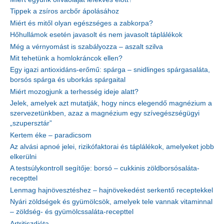
Tippek a zsíros arcbőr ápolásához
Miért és mitől olyan egészséges a zabkorpa?
Hőhullámok esetén javasolt és nem javasolt táplálékok
Még a vérnyomást is szabályozza – aszalt szilva
Mit tehetünk a homlokráncok ellen?
Egy igazi antioxidáns-erőmű: spárga – snidlinges spárgasaláta,
borsós spárga és uborkás spárgaital
Miért mozogjunk a terhesség ideje alatt?
Jelek, amelyek azt mutatják, hogy nincs elegendő magnézium a
szervezetünkben, azaz a magnézium egy szívegészségügyi
„szupersztár”
Kertem éke – paradicsom
Az alvási apnoé jelei, rizikófaktorai és táplálékok, amelyeket jobb
elkerülni
A testsúlykontroll segítője: borsó – cukkinis zöldborsósaláta-
recepttel
Lenmag hajnövesztéshez – hajnövekedést serkentő receptekkel
Nyári zöldségek és gyümölcsök, amelyek tele vannak vitaminnal
– zöldség- és gyümölcssaláta-recepttel
Artritiszdiéta