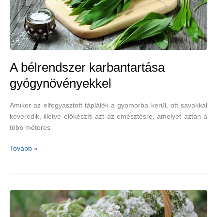
A bélrendszer karbantartása
gyógynövényekkel
Amikor az elfogyasztott táplálék a gyomorba kerül, ott savakkal
keveredik, illetve előkészíti azt az emésztésre, amelyet aztán a
több méteres
A
Tovább »
bélrendszer
karbantartása
gyógynövényekkel