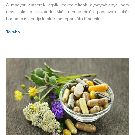
A magyar emberek egyik legkedveltebb gyógynövénye nem
más, mint a cickafark. Akár menstruációs panaszaik, akár
hormonális gondjaik, akár menopauzális tüneteik
A
Tovább »
nők
legjobb
barátja
–
cickafark