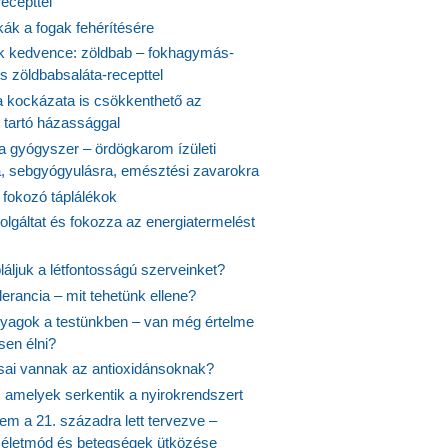
ecepttel
kák a fogak fehérítésére
 kedvence: zöldbab – fokhagymás-
s zöldbabsaláta-recepttel
 kockázata is csökkenthető az
 tartó házassággal
 a gyógyszer – ördögkarom ízületi
a, sebgyógyulásra, emésztési zavarokra
 fokozó táplálékok
olgáltat és fokozza az energiatermelést
áljuk a létfontosságú szerveinket?
lerancia – mit tehetünk ellene?
agok a testünkben – van még értelme
en élni?
usai vannak az antioxidánsoknak?
, amelyek serkentik a nyirokrendszert
em a 21. századra lett tervezve –
ós életmód és betegségek ütközése