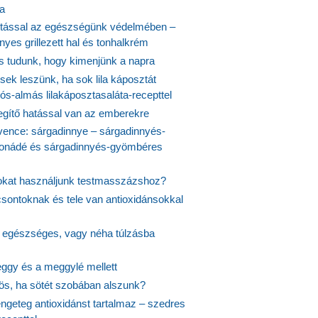
ta
tással az egészségünk védelmében –
yes grillezett hal és tonhalkrém
is tudunk, hogy kimenjünk a napra
ek leszünk, ha sok lila káposztát
s-almás lilakáposztasaláta-recepttel
egítő hatással van az emberekre
vence: sárgadinnye – sárgadinnyés-
onádé és sárgadinnyés-gyömbéres
jokat használjunk testmasszázshoz?
csontoknak és tele van antioxidánsokkal
s egészséges, vagy néha túlzásba
ggy és a meggylé mellett
yös, ha sötét szobában alszunk?
ngeteg antioxidánst tartalmaz – szedres