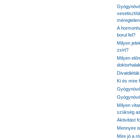
Gyógynövén
vesetisztít
méregtelen
A hormonhá
borul fel?
Milyen jel
zsírt?
Milyen elő
doktorhalak
Divatdiéták
Ki és mire
Gyógynövén
Gyógynövén
Milyen vit
szükség a
Aktivitást 
Mennyire is
Mire jó a r