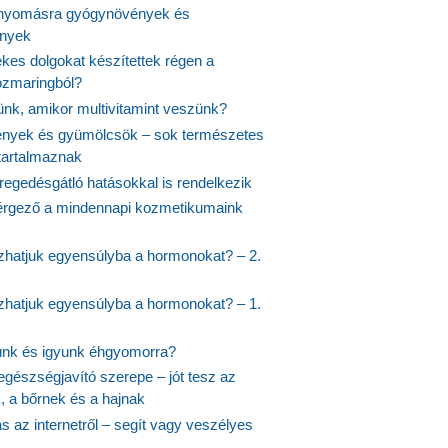
nyomásra gyógynövények és
ények
kes dolgokat készítettek régen a
rozmaringból?
jünk, amikor multivitamint veszünk?
nyek és gyümölcsök – sok természetes
 tartalmaznak
regedésgátló hatásokkal is rendelkezik
rgező a mindennapi kozmetikumaink
hatjuk egyensúlyba a hormonokat? – 2.
hatjuk egyensúlyba a hormonokat? – 1.
ünk és igyunk éhgyomorra?
egészségjavító szerepe – jót tesz az
, a bőrnek és a hajnak
 az internetről – segít vagy veszélyes