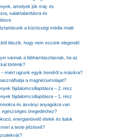
yek, amelyek jók máj- és
ásra, salaktalanításra és
ítésre
ztartásunk a közösségi média miatt
ekből látszik, hogy nem eszünk elegendő
nyei vannak a lábhámlasztásnak, ha az
kal történik?
 – miért ugrunk egyik trendről a másikra?
 használhatja a magnéziumolajat?
yek fájdalomcsillapításra – 2. rész
yek fájdalomcsillapításra – 1. rész
aminokra és ásványi anyagokra van
z egészséges öregedéshez?
fokozó, energianövelő ételek és italok
meri a teste jelzéseit?
ózsalekvár?