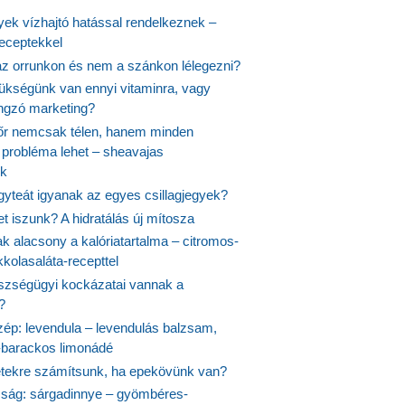
yek vízhajtó hatással rendelkeznek –
receptekkel
 az orrunkon és nem a szánkon lélegezni?
ükségünk van ennyi vitaminra, vagy
angzó marketing?
őr nemcsak télen, hanem minden
probléma lehet – sheavajas
k
gyteát igyanak az egyes csillagjegyek?
et iszunk? A hidratálás új mítosza
k alacsony a kalóriatartalma – citromos-
kolasaláta-recepttel
szségügyi kockázatai vannak a
?
szép: levendula – levendulás balzsam,
-barackos limonádé
etekre számítsunk, ha epekövünk van?
mság: sárgadinnye – gyömbéres-