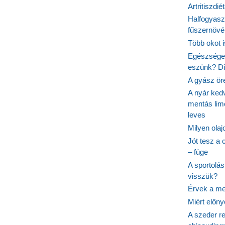
Artritiszdié
Halfogyasz
fűszernövén
Több okot 
Egészséges
eszünk? Dió
A gyász ör
A nyár ked
mentás lim
leves
Milyen ola
Jót tesz a 
– füge
A sportolá
visszük?
Érvek a me
Miért előn
A szeder re