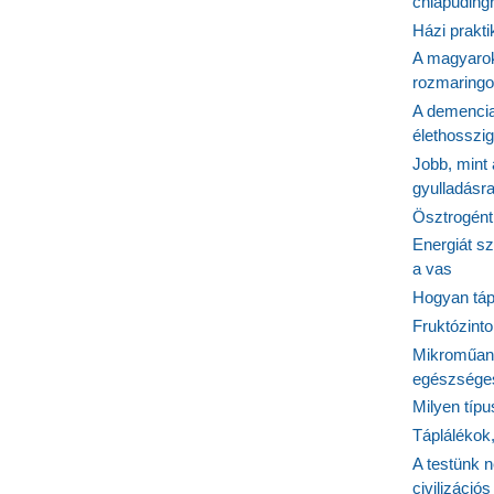
chiapudingr
Házi prakti
A magyarok
rozmaringo
A demencia
élethosszig
Jobb, mint
gyulladásr
Ösztrogént
Energiát sz
a vas
Hogyan tápl
Fruktózinto
Mikroműany
egészséges
Milyen típ
Táplálékok
A testünk n
civilizáci