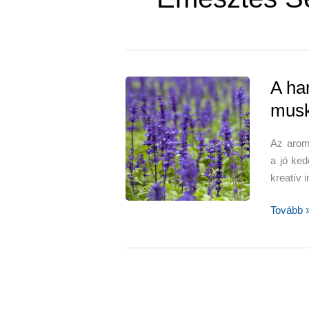
A ha
musk
Az aroma
a jó ked
kreatív 
A
Tovább 
hangulat
muskotá