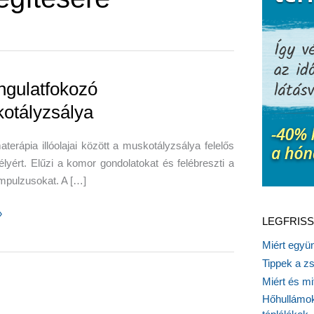
ngulatfokozó
otályzsálya
terápia illóolajai között a muskotályzsálya felelős
élyért. Elűzi a komor gondolatokat és felébreszti a
impulzusokat. A […]
»
LEGFRISS
fokozó
Miért együn
lyzsálya
Tippek a z
Miért és m
Hőhullámok