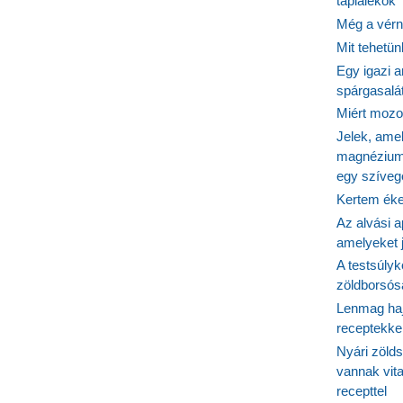
táplálékok
Még a vérn
Mit tehetü
Egy igazi a
spárgasalá
Miért mozog
Jelek, ame
magnézium
egy szíveg
Kertem éke
Az alvási ap
amelyeket j
A testsúlyk
zöldborsósa
Lenmag haj
receptekke
Nyári zöld
vannak vit
recepttel