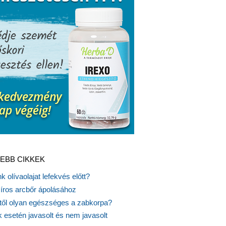
EBB CIKKEK
k olívaolajat lefekvés előtt?
síros arcbőr ápolásához
itől olyan egészséges a zabkorpa?
 esetén javasolt és nem javasolt