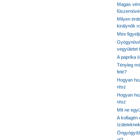
Magas vér
fűszernöv
Milyen érde
királynők 
Mire figyel
Gyógynövé
vegyületet
A paprika ö
Tényleg mé
fele?
Hogyan hoz
rész
Hogyan hoz
rész
Mit ne egy
A kollagén 
ízületeknek
Öngyógyítás
út?