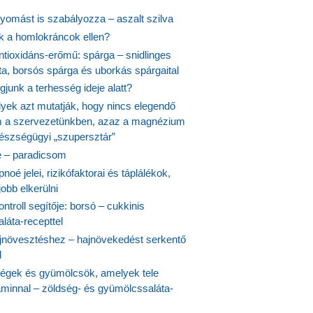
yomást is szabályozza – aszalt szilva
nk a homlokráncok ellen?
ntioxidáns-erőmű: spárga – snidlinges
ta, borsós spárga és uborkás spárgaital
junk a terhesség ideje alatt?
lyek azt mutatják, hogy nincs elegendő
 a szervezetünkben, azaz a magnézium
észségügyi „szupersztár”
 – paradicsom
noé jelei, rizikófaktorai és táplálékok,
obb elkerülni
ontroll segítője: borsó – cukkinis
láta-recepttel
növesztéshez – hajnövekedést serkentő
l
ségek és gyümölcsök, amelyek tele
aminnal – zöldség- és gyümölcssaláta-