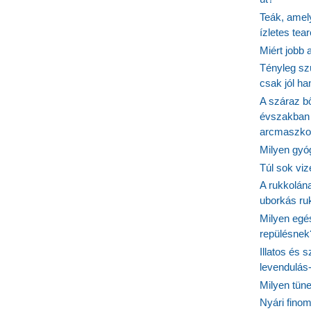
Teák, amel
ízletes tea
Miért jobb
Tényleg sz
csak jól h
A száraz b
évszakban 
arcmaszko
Milyen gyó
Túl sok viz
A rukkolána
uborkás ruk
Milyen egé
repülésnek
Illatos és 
levendulás
Milyen tün
Nyári fino