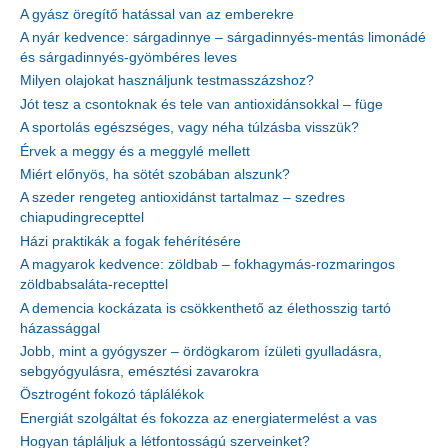
A gyász öregítő hatással van az emberekre
A nyár kedvence: sárgadinnye – sárgadinnyés-mentás limonádé
és sárgadinnyés-gyömbéres leves
Milyen olajokat használjunk testmasszázshoz?
Jót tesz a csontoknak és tele van antioxidánsokkal – füge
A sportolás egészséges, vagy néha túlzásba visszük?
Érvek a meggy és a meggylé mellett
Miért előnyös, ha sötét szobában alszunk?
A szeder rengeteg antioxidánst tartalmaz – szedres
chiapudingrecepttel
Házi praktikák a fogak fehérítésére
A magyarok kedvence: zöldbab – fokhagymás-rozmaringos
zöldbabsaláta-recepttel
A demencia kockázata is csökkenthető az élethosszig tartó
házassággal
Jobb, mint a gyógyszer – ördögkarom ízületi gyulladásra,
sebgyógyulásra, emésztési zavarokra
Ösztrogént fokozó táplálékok
Energiát szolgáltat és fokozza az energiatermelést a vas
Hogyan tápláljuk a létfontosságú szerveinket?