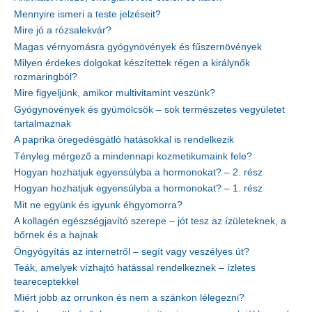
Mennyire ismeri a teste jelzéseit?
Mire jó a rózsalekvár?
Magas vérnyomásra gyógynövények és fűszernövények
Milyen érdekes dolgokat készítettek régen a királynők
rozmaringból?
Mire figyeljünk, amikor multivitamint veszünk?
Gyógynövények és gyümölcsök – sok természetes vegyületet
tartalmaznak
A paprika öregedésgátló hatásokkal is rendelkezik
Tényleg mérgező a mindennapi kozmetikumaink fele?
Hogyan hozhatjuk egyensúlyba a hormonokat? – 2. rész
Hogyan hozhatjuk egyensúlyba a hormonokat? – 1. rész
Mit ne együnk és igyunk éhgyomorra?
A kollagén egészségjavító szerepe – jót tesz az ízületeknek, a
bőrnek és a hajnak
Öngyógyítás az internetről – segít vagy veszélyes út?
Teák, amelyek vízhajtó hatással rendelkeznek – ízletes
teareceptekkel
Miért jobb az orrunkon és nem a szánkon lélegezni?