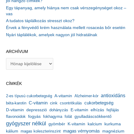
jól hangzó címkék?
Egy tápanyag, amely hiánya nem csak vérszegénységet okoz –
vas
A tudatos táplálkozás stresszt okoz?
Érvek a fényvédő krém használata mellett rosaceás bőr esetén
Nyári táplálékok, amelyek nagyon jól hidratálnak
ARCHÍVUM
A
r
c
h
CÍMKÉK
í
v
antioxidáns
A-vitamin
2-es típusú cukorbetegség
Alzheimer-kór
u
m
C-vitamin
cukorbetegség
béta-karotin
cink
csontritkulás
depresszió
E-vitamin
D-vitamin
dohányzás
elhízás
fejfájás
gyulladáscsökkentő
flavonoidok
fogyás
fokhagyma
folát
gyógyszer nélkül
kalcium
gyömbér
K-vitamin
kurkuma
kálium
magas vérnyomás
magnézium
magas koleszterinszint