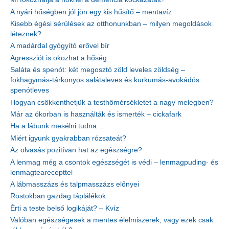
A nyári hőségben jól jön egy kis hűsítő – mentavíz
Kisebb égési sérülések az otthonunkban – milyen megoldások
léteznek?
A madárdal gyógyító erővel bír
Agressziót is okozhat a hőség
Saláta és spenót: két megosztó zöld leveles zöldség –
fokhagymás-tárkonyos salátaleves és kurkumás-avokádós
spenótleves
Hogyan csökkenthetjük a testhőmérsékletet a nagy melegben?
Már az ókorban is használták és ismerték – cickafark
Ha a lábunk mesélni tudna…
Miért igyunk gyakrabban rózsateát?
Az olvasás pozitívan hat az egészségre?
A lenmag még a csontok egészségét is védi – lenmagpuding- és
lenmagtearecepttel
A lábmasszázs és talpmasszázs előnyei
Rostokban gazdag táplálékok
Érti a teste belső logikáját? – Kvíz
Valóban egészségesek a mentes élelmiszerek, vagy ezek csak