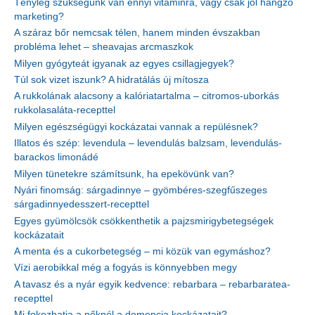
Tényleg szükségünk van ennyi vitaminra, vagy csak jól hangzó
marketing?
A száraz bőr nemcsak télen, hanem minden évszakban
probléma lehet – sheavajas arcmaszkok
Milyen gyógyteát igyanak az egyes csillagjegyek?
Túl sok vizet iszunk? A hidratálás új mítosza
A rukkolának alacsony a kalóriatartalma – citromos-uborkás
rukkolasaláta-recepttel
Milyen egészségügyi kockázatai vannak a repülésnek?
Illatos és szép: levendula – levendulás balzsam, levendulás-
barackos limonádé
Milyen tünetekre számítsunk, ha epekövünk van?
Nyári finomság: sárgadinnye – gyömbéres-szegfűszeges
sárgadinnyedesszert-recepttel
Egyes gyümölcsök csökkenthetik a pajzsmirigybetegségek
kockázatait
A menta és a cukorbetegség – mi közük van egymáshoz?
Vízi aerobikkal még a fogyás is könnyebben megy
A tavasz és a nyár egyik kedvence: rebarbara – rebarbaratea-
recepttel
Mi fokozhatja a nőknél a demencia kockázatait?