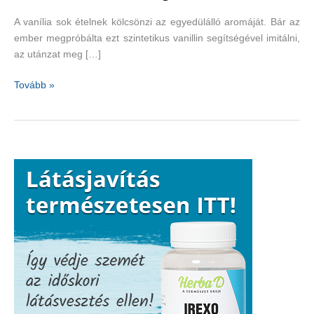
A vanília sok ételnek kölcsönzi az egyedülálló aromáját. Bár az
ember megpróbálta ezt szintetikus vanillin segítségével imitálni,
az utánzat meg […]
Vanília
Tovább »
–
miért
az
igazit
válasszuk?