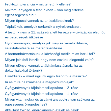
Fruktózintolerancia – mit tehetünk ellene?
Mikroműanyagok a testünkben – van még értelme
egészségesen élni?
Milyen típusai vannak az antioxidánsoknak?
Táplálékok, amelyek serkentik a nyirokrendszert
A testünk nem a 21. századra lett tervezve – civilizációs életmód
és betegségek ütközése
Gyógynövények, amelyek jók máj- és vesetisztításra,
salaktalanításra és méregtelenítésre
A hormonháztartásunk a közösségi média miatt borul fel?
Milyen jelekből látszik, hogy nem eszünk elegendő zsírt?
Milyen előnyei vannak a lábhámlasztásnak, ha az
doktorhalakkal történik?
Divatdiéták – miért ugrunk egyik trendről a másikra?
Ki és mire használhatja a magnéziumolajat?
Gyógynövények fájdalomcsillapításra – 2. rész
Gyógynövények fájdalomcsillapításra – 1. rész
Milyen vitaminokra és ásványi anyagokra van szükség az
egészséges öregedéshez?
Aktivitást fokozó, energianövelő ételek és italok