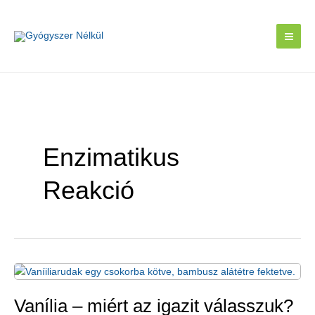
Skip
to
content
Enzimatikus
Reakció
Vanília – miért az igazit válasszuk?