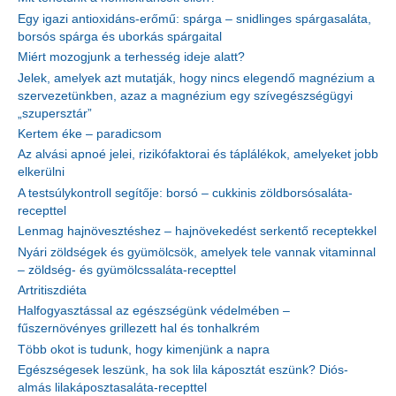
Egy igazi antioxidáns-erőmű: spárga – snidlinges spárgasaláta,
borsós spárga és uborkás spárgaital
Miért mozogjunk a terhesség ideje alatt?
Jelek, amelyek azt mutatják, hogy nincs elegendő magnézium a
szervezetünkben, azaz a magnézium egy szívegészségügyi
„szupersztár”
Kertem éke – paradicsom
Az alvási apnoé jelei, rizikófaktorai és táplálékok, amelyeket jobb
elkerülni
A testsúlykontroll segítője: borsó – cukkinis zöldborsósaláta-
recepttel
Lenmag hajnövesztéshez – hajnövekedést serkentő receptekkel
Nyári zöldségek és gyümölcsök, amelyek tele vannak vitaminnal
– zöldség- és gyümölcssaláta-recepttel
Artritiszdiéta
Halfogyasztással az egészségünk védelmében –
fűszernövényes grillezett hal és tonhalkrém
Több okot is tudunk, hogy kimenjünk a napra
Egészségesek leszünk, ha sok lila káposztát eszünk? Diós-
almás lilakáposztasaláta-recepttel