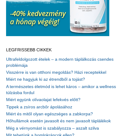
LEGFRISSEBB CIKKEK
Ultrafeldolgozott ételek – a modern táplálkozás csendes
problémája
Visszérre is van otthoni megoldás? Házi receptekkel
Miért ne hagyjuk ki az étrendből a tojást?
A természetes életmód is lehet káros – amikor a wellness
túlzásba fordul
Miért együnk olívaolajat lefekvés előtt?
Tippek a zsíros arcbőr ápolásához
Miért és mitől olyan egészséges a zabkorpa?
Hőhullámok esetén javasolt és nem javasolt táplálékok
Még a vérnyomást is szabályozza – aszalt szilva
Mit tehetünk a homlokráncok ellen?