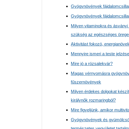
Gyógynövények fájdalomcsillap
Gyógynövények fájdalomcsillap
Milyen vitaminokra és ásványi
szükség az egészséges öreg
Aktivitást fokozó, energianövelő
Mennyire ismeri a teste jelzése
Mire jó a rózsalekvár?
Magas vérnyomásra gyógynöv
fűszernövények
Milyen érdekes dolgokat készít
királynők rozmaringból?
Mire figyeljünk, amikor multiv
Gyógynövények és gyümölcsö
természetes vegyületet tartal