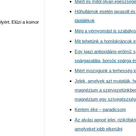
Miért és mitől olyan egészség
Hőhullámok esetén javasolt és
táplálékok
élyért. Elűzi a komor
Még a vérnyomást is szabályoz
Mit tehetünk a homlokráncok e
Egy igazi antioxidáns-erőmű: s
spárgasaláta, borsós spárga é
Miért mozogjunk a terhesség id
Jelek, amelyek azt mutatják, 
magnézium a szervezetünkben
magnézium egy szívegészségü
Kertem éke – paradicsom
Az alvási apnoé jelei, rizikófakt
amelyeket jobb elkerülni