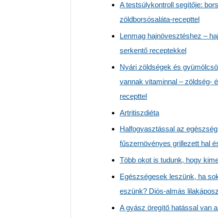
A testsúlykontroll segítője: bor
zöldborsósaláta-recepttel
Lenmag hajnövesztéshez – ha
serkentő receptekkel
Nyári zöldségek és gyümölcsö
vannak vitaminnal – zöldség- 
recepttel
Artritiszdiéta
Halfogyasztással az egészsé
fűszernövényes grillezett hal 
Több okot is tudunk, hogy kim
Egészségesek leszünk, ha sok 
eszünk? Diós-almás lilakáposzt
A gyász öregítő hatással van 