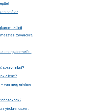
epttel
kenthető az
gkarom ízületi
emésztési zavarokra
 az energiatermelést
gú szerveinket?
ünk ellene?
 – van még értelme
oxidánsoknak?
 a nyirokrendszert