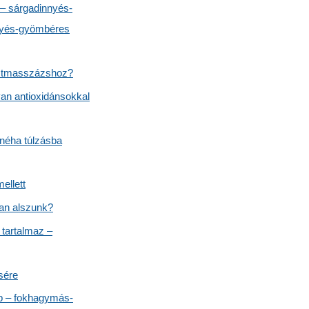
 – sárgadinnyés-
nyés-gyömbéres
testmasszázshoz?
van antioxidánsokkal
néha túlzásba
ellett
ban alszunk?
 tartalmaz –
sére
b – fokhagymás-