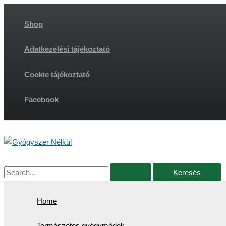
Skip
to
Shop
content
Adatkezelési tájékoztató
Cookie tájékoztató
Facebook
Search
for:
Home
Természetes gyógymódok