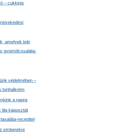
só – cukkinis
jnövekedést
k, amelyek tele
és gyümölcssaláta-
günk védelmében –
és tonhalkrém
enjünk a napra
lila káposztát
asaláta-recepttel
az emberekre