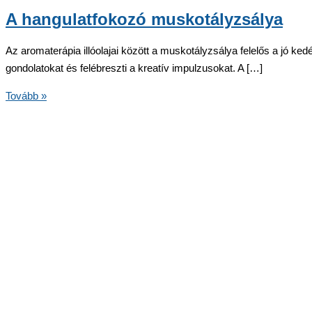
A hangulatfokozó muskotályzsálya
Az aromaterápia illóolajai között a muskotályzsálya felelős a jó ked
gondolatokat és felébreszti a kreatív impulzusokat. A […]
A
Tovább »
hangulatfokozó
muskotályzsálya