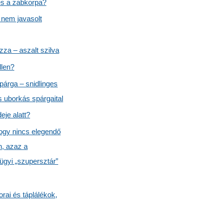
es a zabkorpa?
 nem javasolt
za – aszalt szilva
llen?
párga – snidlinges
s uborkás spárgaital
eje alatt?
hogy nincs elegendő
, azaz a
gyi „szupersztár”
orai és táplálékok,