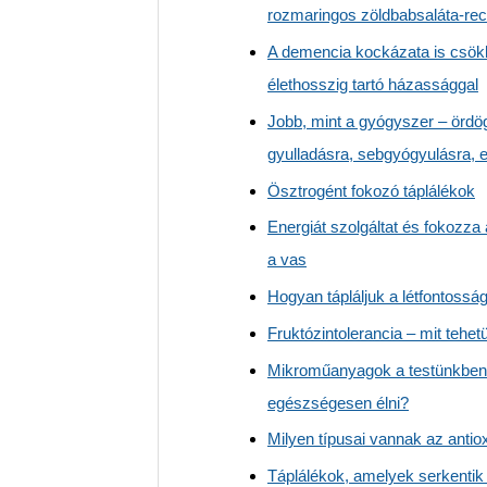
rozmaringos zöldbabsaláta-rec
A demencia kockázata is csök
élethosszig tartó házassággal
Jobb, mint a gyógyszer – ördö
gyulladásra, sebgyógyulásra, 
Ösztrogént fokozó táplálékok
Energiát szolgáltat és fokozza
a vas
Hogyan tápláljuk a létfontossá
Fruktózintolerancia – mit tehet
Mikroműanyagok a testünkben
egészségesen élni?
Milyen típusai vannak az anti
Táplálékok, amelyek serkentik