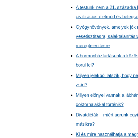
A testünk nem a 21. századra l
civilizációs életmód és beteg
Gyógynövények, amelyek jók 
vesetisztításra, salaktalanításr
méregtelenítésre
A hormonháztartásunk a közös
borul fel?
Milyen jelekből látszik, hogy
zsírt?
Milyen előnyei vannak a lábhá
doktorhalakkal történik?
Divatdiéták – miért ugrunk egyi
másikra?
Ki és mire használhatja a mag