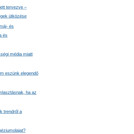
ett tervezve –
ségek ütközése
máj- és
a és
ségi média miatt
 nem eszünk elegendő
mlasztásnak, ha az
k trendről a
néziumolajat?