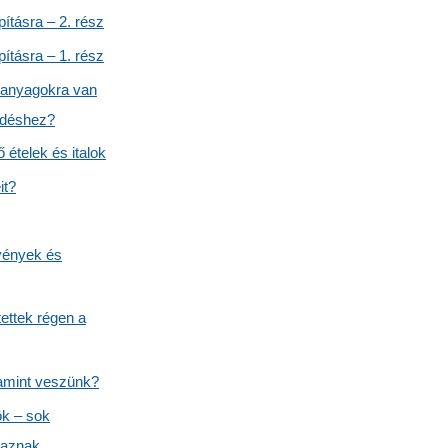
ításra – 2. rész
ításra – 1. rész
 anyagokra van
edéshez?
 ételek és italok
it?
ények és
ettek régen a
itamint veszünk?
k – sok
maznak