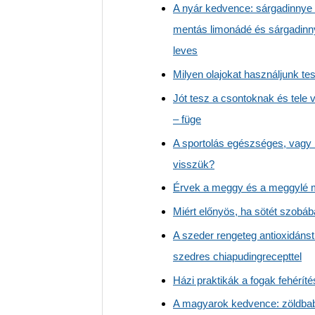
A nyár kedvence: sárgadinnye
mentás limonádé és sárgadin
leves
Milyen olajokat használjunk 
Jót tesz a csontoknak és tele 
– füge
A sportolás egészséges, vagy 
visszük?
Érvek a meggy és a meggylé m
Miért előnyös, ha sötét szobá
A szeder rengeteg antioxidánst
szedres chiapudingrecepttel
Házi praktikák a fogak fehéríté
A magyarok kedvence: zöldba