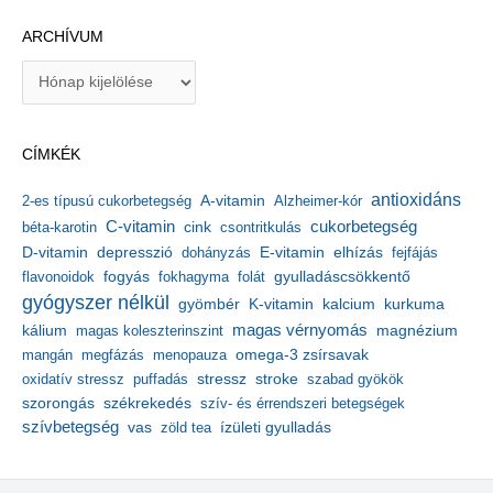
ARCHÍVUM
A
r
c
h
CÍMKÉK
í
v
antioxidáns
A-vitamin
2-es típusú cukorbetegség
Alzheimer-kór
u
m
C-vitamin
cukorbetegség
béta-karotin
cink
csontritkulás
depresszió
E-vitamin
D-vitamin
dohányzás
elhízás
fejfájás
gyulladáscsökkentő
flavonoidok
fogyás
fokhagyma
folát
gyógyszer nélkül
kalcium
gyömbér
K-vitamin
kurkuma
kálium
magas vérnyomás
magnézium
magas koleszterinszint
mangán
megfázás
menopauza
omega-3 zsírsavak
stressz
stroke
oxidatív stressz
puffadás
szabad gyökök
szorongás
székrekedés
szív- és érrendszeri betegségek
szívbetegség
ízületi gyulladás
vas
zöld tea