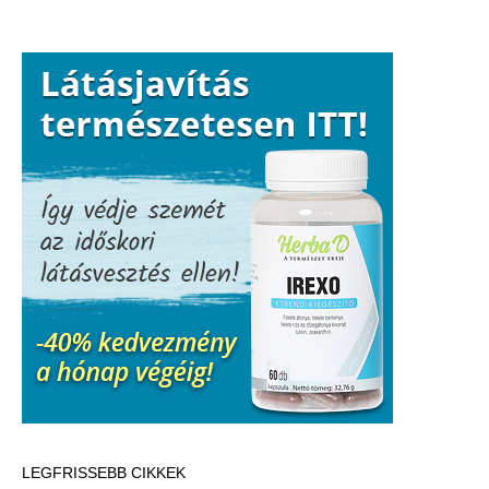
természet
tökéletes
receptje
LEGFRISSEBB CIKKEK