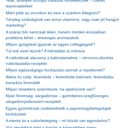
Teák, amelyek vízhajtó hatással rendelkeznek – ízletes
teareceptekkel
Miért jobb az orrunkon és nem a szánkon lélegezni?
Tényleg szükségünk van ennyi vitaminra, vagy csak jól hangzó
marketing?
A száraz bőr nemcsak télen, hanem minden évszakban
probléma lehet – sheavajas arcmaszkok
Milyen gyógyteát igyanak az egyes csillagjegyek?
Túl sok vizet iszunk? A hidratálás új mítosza
A rukkolának alacsony a kalóriatartalma – citromos-uborkás
rukkolasaláta-recepttel
Milyen egészségügyi kockázatai vannak a repülésnek?
Illatos és szép: levendula – levendulás balzsam, levendulás-
barackos limonádé
Milyen tünetekre számítsunk, ha epekövünk van?
Nyári finomság: sárgadinnye – gyömbéres-szegfűszeges
sárgadinnyedesszert-recepttel
Egyes gyümölcsök csökkenthetik a pajzsmirigybetegségek
kockázatait
A menta és a cukorbetegség – mi közük van egymáshoz?
Vízi aerobikkal még a fogyás is könnyebben megy