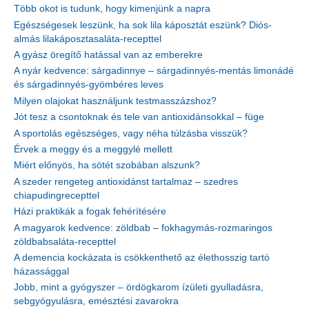
Több okot is tudunk, hogy kimenjünk a napra
Egészségesek leszünk, ha sok lila káposztát eszünk? Diós-
almás lilakáposztasaláta-recepttel
A gyász öregítő hatással van az emberekre
A nyár kedvence: sárgadinnye – sárgadinnyés-mentás limonádé
és sárgadinnyés-gyömbéres leves
Milyen olajokat használjunk testmasszázshoz?
Jót tesz a csontoknak és tele van antioxidánsokkal – füge
A sportolás egészséges, vagy néha túlzásba visszük?
Érvek a meggy és a meggylé mellett
Miért előnyös, ha sötét szobában alszunk?
A szeder rengeteg antioxidánst tartalmaz – szedres
chiapudingrecepttel
Házi praktikák a fogak fehérítésére
A magyarok kedvence: zöldbab – fokhagymás-rozmaringos
zöldbabsaláta-recepttel
A demencia kockázata is csökkenthető az élethosszig tartó
házassággal
Jobb, mint a gyógyszer – ördögkarom ízületi gyulladásra,
sebgyógyulásra, emésztési zavarokra