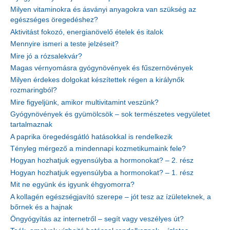
Milyen vitaminokra és ásványi anyagokra van szükség az
egészséges öregedéshez?
Aktivitást fokozó, energianövelő ételek és italok
Mennyire ismeri a teste jelzéseit?
Mire jó a rózsalekvár?
Magas vérnyomásra gyógynövények és fűszernövények
Milyen érdekes dolgokat készítettek régen a királynők
rozmaringból?
Mire figyeljünk, amikor multivitamint veszünk?
Gyógynövények és gyümölcsök – sok természetes vegyületet
tartalmaznak
A paprika öregedésgátló hatásokkal is rendelkezik
Tényleg mérgező a mindennapi kozmetikumaink fele?
Hogyan hozhatjuk egyensúlyba a hormonokat? – 2. rész
Hogyan hozhatjuk egyensúlyba a hormonokat? – 1. rész
Mit ne együnk és igyunk éhgyomorra?
A kollagén egészségjavító szerepe – jót tesz az ízületeknek, a
bőrnek és a hajnak
Öngyógyítás az internetről – segít vagy veszélyes út?