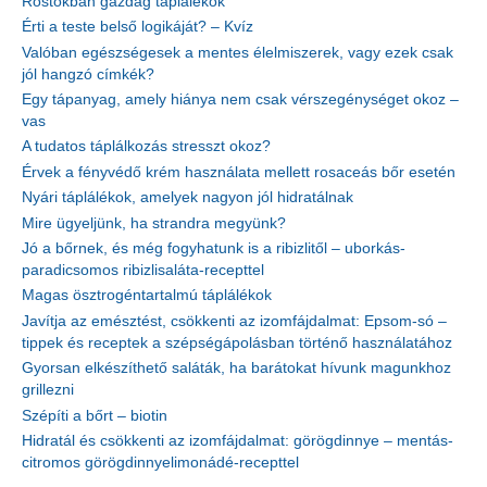
Rostokban gazdag táplálékok
Érti a teste belső logikáját? – Kvíz
Valóban egészségesek a mentes élelmiszerek, vagy ezek csak
jól hangzó címkék?
Egy tápanyag, amely hiánya nem csak vérszegénységet okoz –
vas
A tudatos táplálkozás stresszt okoz?
Érvek a fényvédő krém használata mellett rosaceás bőr esetén
Nyári táplálékok, amelyek nagyon jól hidratálnak
Mire ügyeljünk, ha strandra megyünk?
Jó a bőrnek, és még fogyhatunk is a ribizlitől – uborkás-
paradicsomos ribizlisaláta-recepttel
Magas ösztrogéntartalmú táplálékok
Javítja az emésztést, csökkenti az izomfájdalmat: Epsom-só –
tippek és receptek a szépségápolásban történő használatához
Gyorsan elkészíthető saláták, ha barátokat hívunk magunkhoz
grillezni
Szépíti a bőrt – biotin
Hidratál és csökkenti az izomfájdalmat: görögdinnye – mentás-
citromos görögdinnyelimonádé-recepttel