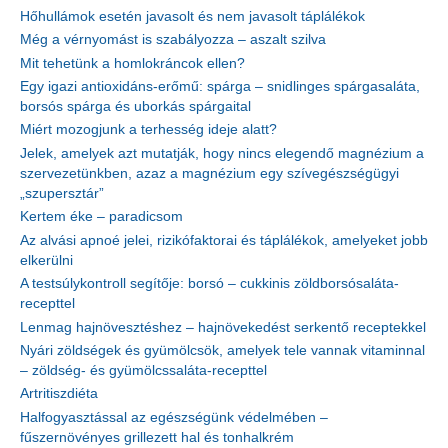
Hőhullámok esetén javasolt és nem javasolt táplálékok
Még a vérnyomást is szabályozza – aszalt szilva
Mit tehetünk a homlokráncok ellen?
Egy igazi antioxidáns-erőmű: spárga – snidlinges spárgasaláta,
borsós spárga és uborkás spárgaital
Miért mozogjunk a terhesség ideje alatt?
Jelek, amelyek azt mutatják, hogy nincs elegendő magnézium a
szervezetünkben, azaz a magnézium egy szívegészségügyi
„szupersztár”
Kertem éke – paradicsom
Az alvási apnoé jelei, rizikófaktorai és táplálékok, amelyeket jobb
elkerülni
A testsúlykontroll segítője: borsó – cukkinis zöldborsósaláta-
recepttel
Lenmag hajnövesztéshez – hajnövekedést serkentő receptekkel
Nyári zöldségek és gyümölcsök, amelyek tele vannak vitaminnal
– zöldség- és gyümölcssaláta-recepttel
Artritiszdiéta
Halfogyasztással az egészségünk védelmében –
fűszernövényes grillezett hal és tonhalkrém