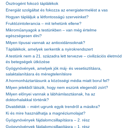
Ösztrogént fokozó táplálékok
Energiát szolgáltat és fokozza az energiatermelést a vas
Hogyan tápláljuk a létfontosságú szerveinket?
Fruktózintolerancia – mit tehetünk ellene?
Mikroműanyagok a testünkben – van még értelme
egészségesen élni?
Milyen típusai vannak az antioxidánsoknak?
Táplálékok, amelyek serkentik a nyirokrendszert
A testünk nem a 21. századra lett tervezve – civilizációs életmód
és betegségek ütközése
Gyógynövények, amelyek jók máj- és vesetisztításra,
salaktalanításra és méregtelenítésre
A hormonháztartásunk a közösségi média miatt borul fel?
Milyen jelekből látszik, hogy nem eszünk elegendő zsírt?
Milyen előnyei vannak a lábhámlasztásnak, ha az
doktorhalakkal történik?
Divatdiéták – miért ugrunk egyik trendről a másikra?
Ki és mire használhatja a magnéziumolajat?
Gyógynövények fájdalomcsillapításra – 2. rész
Gyógynövények fájdalomcsillapításra – 1. rész