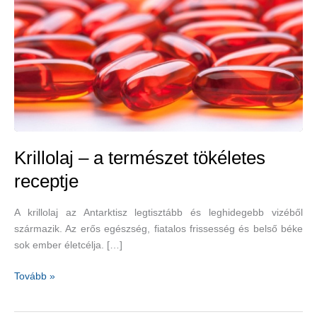
Krillolaj – a természet tökéletes
receptje
A krillolaj az Antarktisz legtisztább és leghidegebb vizéből
származik. Az erős egészség, fiatalos frissesség és belső béke
sok ember életcélja. […]
Krillolaj
Tovább »
–
a