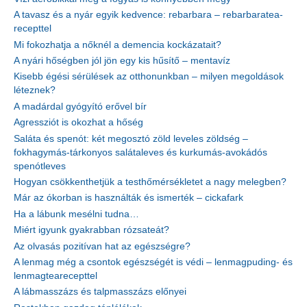
A tavasz és a nyár egyik kedvence: rebarbara – rebarbaratea-
recepttel
Mi fokozhatja a nőknél a demencia kockázatait?
A nyári hőségben jól jön egy kis hűsítő – mentavíz
Kisebb égési sérülések az otthonunkban – milyen megoldások
léteznek?
A madárdal gyógyító erővel bír
Agressziót is okozhat a hőség
Saláta és spenót: két megosztó zöld leveles zöldség –
fokhagymás-tárkonyos salátaleves és kurkumás-avokádós
spenótleves
Hogyan csökkenthetjük a testhőmérsékletet a nagy melegben?
Már az ókorban is használták és ismerték – cickafark
Ha a lábunk mesélni tudna…
Miért igyunk gyakrabban rózsateát?
Az olvasás pozitívan hat az egészségre?
A lenmag még a csontok egészségét is védi – lenmagpuding- és
lenmagtearecepttel
A lábmasszázs és talpmasszázs előnyei