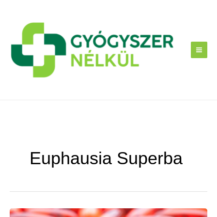
Skip
to
content
Euphausia Superba