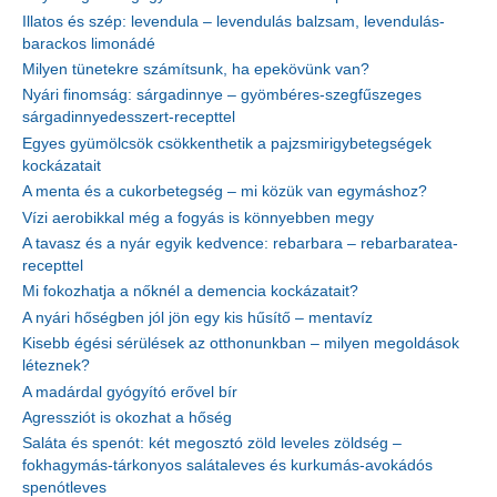
Illatos és szép: levendula – levendulás balzsam, levendulás-
barackos limonádé
Milyen tünetekre számítsunk, ha epekövünk van?
Nyári finomság: sárgadinnye – gyömbéres-szegfűszeges
sárgadinnyedesszert-recepttel
Egyes gyümölcsök csökkenthetik a pajzsmirigybetegségek
kockázatait
A menta és a cukorbetegség – mi közük van egymáshoz?
Vízi aerobikkal még a fogyás is könnyebben megy
A tavasz és a nyár egyik kedvence: rebarbara – rebarbaratea-
recepttel
Mi fokozhatja a nőknél a demencia kockázatait?
A nyári hőségben jól jön egy kis hűsítő – mentavíz
Kisebb égési sérülések az otthonunkban – milyen megoldások
léteznek?
A madárdal gyógyító erővel bír
Agressziót is okozhat a hőség
Saláta és spenót: két megosztó zöld leveles zöldség –
fokhagymás-tárkonyos salátaleves és kurkumás-avokádós
spenótleves