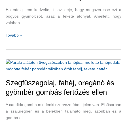
Ha eddig nem kedvelte, itt az ideje, hogy megszeresse ezt a
bogyós gyümölcsöt, azaz a fekete áfonyát. Amellett, hogy
valóban
A
Tovább »
szívbetegség
kockázatait
is
csökkenti
a
fekete
áfonya
Szegfűszegolaj, fahéj, oregánó és
gyömbér gombás fertőzés ellen
A candida gomba mindenki szervezetében jelen van. Elsősorban
a szájüregben és a belekben található meg, azonban ez a
gomba el