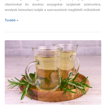
vitaminokat és ásványi anyagokat nyújtanak számunkra,
amelyek biztosítani tudják a szervezetünk megfelelő működését
Több
Tovább »
zöldség-
és
gyümölcsfogyasztás
javasolható
a
magas
vérnyomásban
szenvedő
betegeknek