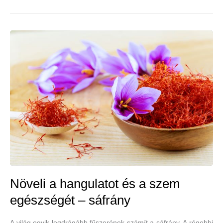
és
a
szem
egészségét
biztosító
karalábé
Növeli a hangulatot és a szem
egészségét – sáfrány
A világ egyik legdrágább fűszerének számít a sáfrány. A régebbi