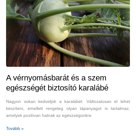
és
az
agyra
A vérnyomásbarát és a szem
egészségét biztosító karalábé
Nagyon sokan kedveljük a karalábét. Változatosan el lehet
készíteni, emellett rengeteg olyan tápanyagot is tartalmaz,
amelyek pozitívan hatnak az egészségünkre.
A
Tovább »
vérnyomásbarát