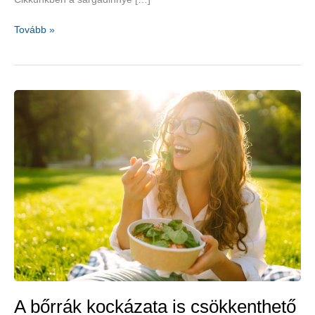
Nyári
Tovább »
finomság:
sárgadinnye
–
gyömbéres-
szegfűszeges
sárgadinnyedesszert-
recepttel
A bőrrák kockázata is csökkenthető