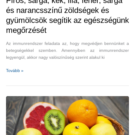
Piros, sárga, kék, lila, fehér, sárga
és narancsszínű zöldségek és
gyümölcsök segítik az egészségünk
megőrzését
Az immunrendszer feladata az, hogy megvédjen bennünket a
betegségekkel szemben. Amennyiben az immunrendszer
legyengül, akkor nagy valószínűség szerint alakul ki
Piros,
Tovább »
sárga,
kék,
lila,
fehér,
sárga
és
narancsszínű
zöldségek
és