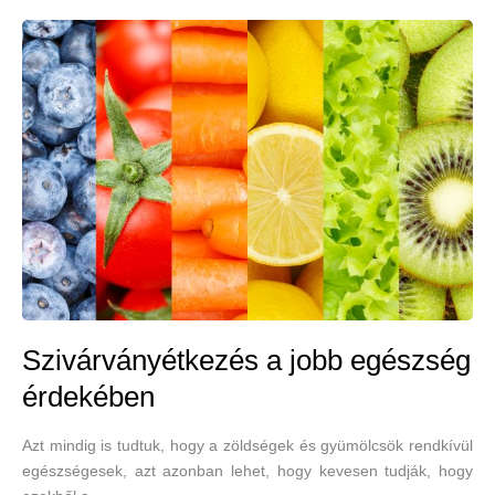
a
hasnyálmirigyrák
kockázatait
Szivárványétkezés a jobb egészség
érdekében
Azt mindig is tudtuk, hogy a zöldségek és gyümölcsök rendkívül
egészségesek, azt azonban lehet, hogy kevesen tudják, hogy