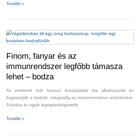
Szegfűszegolaj,
Tovább »
fahéj,
oregánó
és
gyömbér
gombás
fertőzés
ellen
Finom, fanyar és az
immunrendszer legfőbb támasza
lehet – bodza
Az emberek már hosszú évszázadok óta alkalmazzák és
fogyasztják a bodzát, mégpedig az immunrendszer erősítésére.
A bodza az egyik legegészségesebb
Finom,
Tovább »
fanyar
és
az