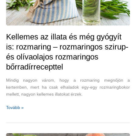
Kellemes az illata és még gyógyít
is: rozmaring – rozmaringos szirup-
és olívaolajos rozmaringos
bőrradírrecepttel
Mindig nagyon várom, hogy a rozmaring megnőjön a
kertemben, mert ha csak elhaladok egy-egy rozmaringbokor
mellett, nagyon kellemes illatokat érzek.
Kellemes
Tovább »
az
illata
és
még