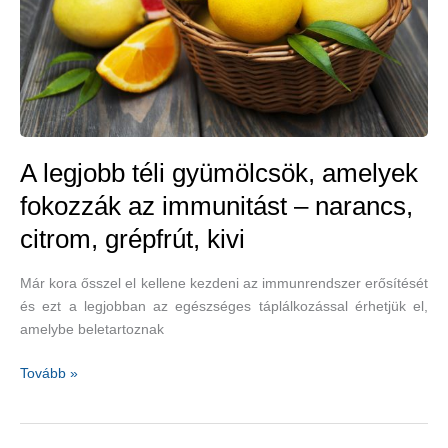
gyümölcsök
segítik
az
egészségünk
megőrzését
A legjobb téli gyümölcsök, amelyek
fokozzák az immunitást – narancs,
citrom, grépfrút, kivi
Már kora ősszel el kellene kezdeni az immunrendszer erősítését
és ezt a legjobban az egészséges táplálkozással érhetjük el,
amelybe beletartoznak
A
Tovább »
legjobb
téli
gyümölcsök,