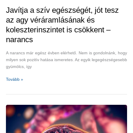
Javítja a szív egészségét, jót tesz
az agy véráramlásának és
koleszterinszintet is csökkent –
narancs
A narancs már egész évben elérhető. Nem is gondolnánk, hogy
milyen sok pozitív hatása ismeretes. Az egyik legegészségesebb
gyümölcs, így
Javítja
Tovább »
a
szív
egészségét,
jót
tesz
az
agy