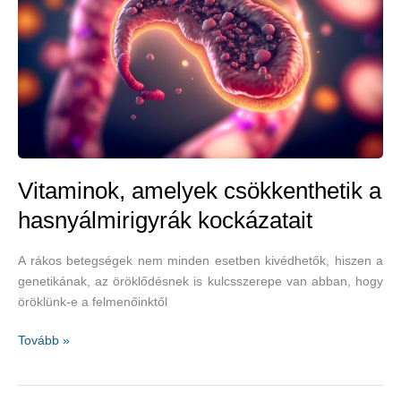
véráramlásának
és
koleszterinszintet
is
csökkent
–
narancs
Vitaminok, amelyek csökkenthetik a
hasnyálmirigyrák kockázatait
A rákos betegségek nem minden esetben kivédhetők, hiszen a
genetikának, az öröklődésnek is kulcsszerepe van abban, hogy
öröklünk-e a felmenőinktől
Vitaminok,
Tovább »
amelyek
csökkenthetik