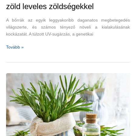
zöld leveles zöldségekkel
A bőrrák az egyik leggyakoribb daganatos megbetegedés
világszerte, és számos tényező növeli a kialakulásának
kockázatát. A túlzott UV-sugárzás, a genetikai
A
Tovább »
bőrrák
kockázata
is
csökkenthető
zöld
leveles
zöldségekkel