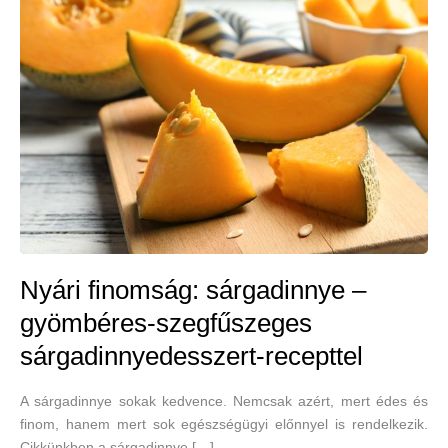
Nyári finomság: sárgadinnye –
gyömbéres-szegfűszeges
sárgadinnyedesszert-recepttel
A sárgadinnye sokak kedvence. Nemcsak azért, mert édes és
finom, hanem mert sok egészségügyi előnnyel is rendelkezik.
Cikkünkben a sárgadinnye […]