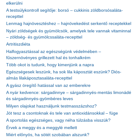
elkerülni
A testsúlykontroll segítője: borsó – cukkinis zöldborsósaláta-
recepttel
Lenmag hajnövesztéshez – hajnövekedést serkentő receptekkel
Nyári zöldségek és gyümölcsök, amelyek tele vannak vitaminnal
– zöldség- és gyümölcssaláta-recepttel
Artritiszdiéta
Halfogyasztással az egészségünk védelmében –
fűszernövényes grillezett hal és tonhalkrém
Több okot is tudunk, hogy kimenjünk a napra
Egészségesek leszünk, ha sok lila káposztát eszünk? Diós-
almás lilakáposztasaláta-recepttel
A gyász öregítő hatással van az emberekre
A nyár kedvence: sárgadinnye – sárgadinnyés-mentás limonádé
és sárgadinnyés-gyömbéres leves
Milyen olajokat használjunk testmasszázshoz?
Jót tesz a csontoknak és tele van antioxidánsokkal – füge
A sportolás egészséges, vagy néha túlzásba visszük?
Érvek a meggy és a meggylé mellett
Miért előnyös, ha sötét szobában alszunk?