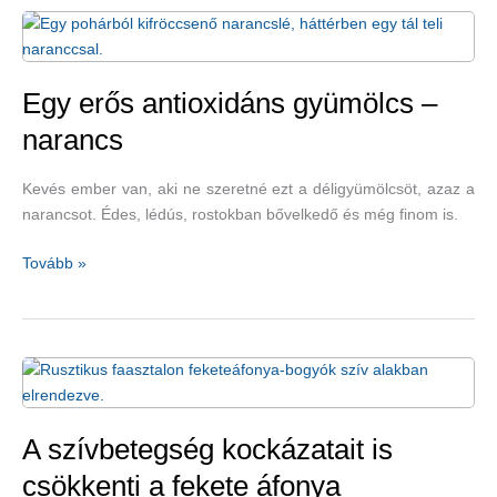
amelyek
fokozzák
az
immunitást
Egy erős antioxidáns gyümölcs –
–
narancs
narancs,
citrom,
Kevés ember van, aki ne szeretné ezt a déligyümölcsöt, azaz a
grépfrút,
narancsot. Édes, lédús, rostokban bővelkedő és még finom is.
kivi
Egy
Tovább »
erős
antioxidáns
gyümölcs
–
narancs
A szívbetegség kockázatait is
csökkenti a fekete áfonya