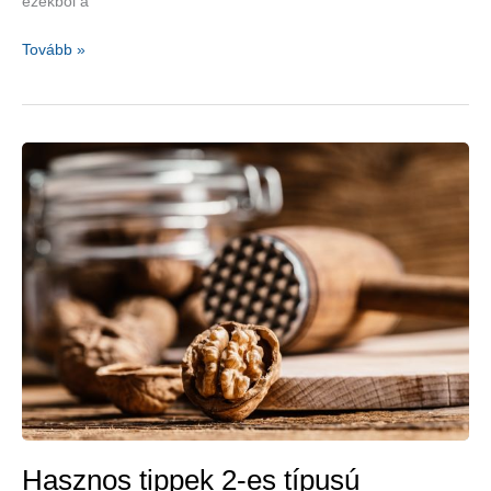
ezekből a
Szivárványétkezés
Tovább »
a
jobb
egészség
érdekében
Hasznos tippek 2-es típusú