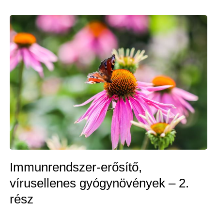
színes
táplálkozás,
mozgás,
időszakos
böjt,
fitoösztrogének
Immunrendszer-erősítő,
vírusellenes gyógynövények – 2.
rész