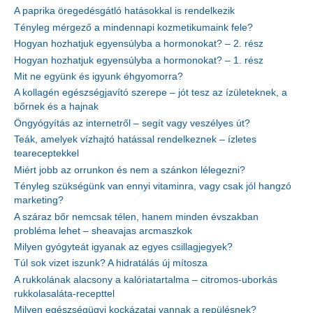
A paprika öregedésgátló hatásokkal is rendelkezik
Tényleg mérgező a mindennapi kozmetikumaink fele?
Hogyan hozhatjuk egyensúlyba a hormonokat? – 2. rész
Hogyan hozhatjuk egyensúlyba a hormonokat? – 1. rész
Mit ne együnk és igyunk éhgyomorra?
A kollagén egészségjavító szerepe – jót tesz az ízületeknek, a
bőrnek és a hajnak
Öngyógyítás az internetről – segít vagy veszélyes út?
Teák, amelyek vízhajtó hatással rendelkeznek – ízletes
teareceptekkel
Miért jobb az orrunkon és nem a szánkon lélegezni?
Tényleg szükségünk van ennyi vitaminra, vagy csak jól hangzó
marketing?
A száraz bőr nemcsak télen, hanem minden évszakban
probléma lehet – sheavajas arcmaszkok
Milyen gyógyteát igyanak az egyes csillagjegyek?
Túl sok vizet iszunk? A hidratálás új mítosza
A rukkolának alacsony a kalóriatartalma – citromos-uborkás
rukkolasaláta-recepttel
Milyen egészségügyi kockázatai vannak a repülésnek?