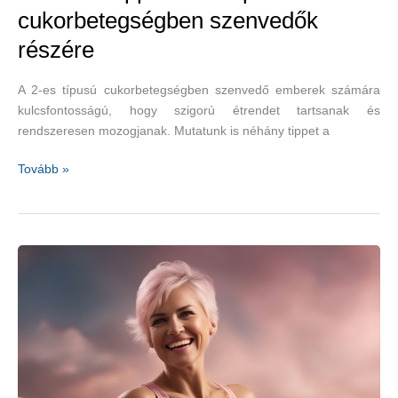
cukorbetegségben szenvedők
részére
A 2-es típusú cukorbetegségben szenvedő emberek számára
kulcsfontosságú, hogy szigorú étrendet tartsanak és
rendszeresen mozogjanak. Mutatunk is néhány tippet a
Hasznos
Tovább »
tippek
2-
es
típusú
cukorbetegségben
szenvedők
részére