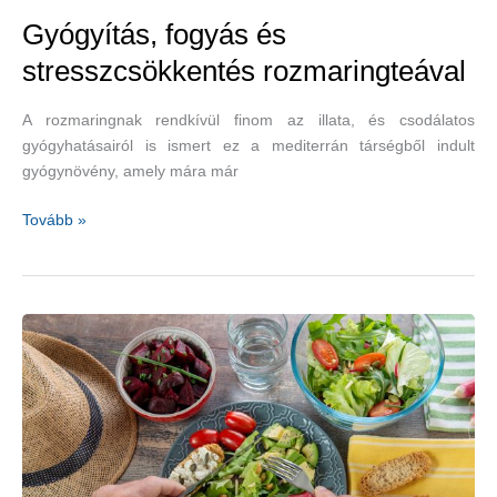
Gyógyítás, fogyás és
stresszcsökkentés rozmaringteával
A rozmaringnak rendkívül finom az illata, és csodálatos
gyógyhatásairól is ismert ez a mediterrán társégből indult
gyógynövény, amely mára már
Gyógyítás,
Tovább »
fogyás
és
stresszcsökkentés
rozmaringteával