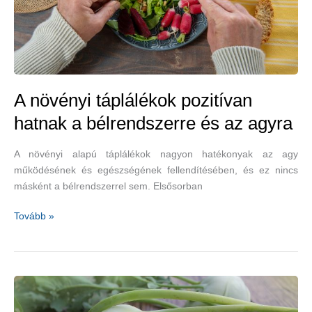
A növényi táplálékok pozitívan
hatnak a bélrendszerre és az agyra
A növényi alapú táplálékok nagyon hatékonyak az agy
működésének és egészségének fellendítésében, és ez nincs
másként a bélrendszerrel sem. Elsősorban
A
Tovább »
növényi
táplálékok
pozitívan
hatnak
a
bélrendszerre