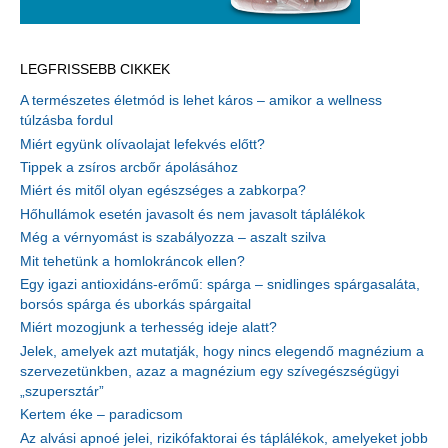
LEGFRISSEBB CIKKEK
A természetes életmód is lehet káros – amikor a wellness
túlzásba fordul
Miért együnk olívaolajat lefekvés előtt?
Tippek a zsíros arcbőr ápolásához
Miért és mitől olyan egészséges a zabkorpa?
Hőhullámok esetén javasolt és nem javasolt táplálékok
Még a vérnyomást is szabályozza – aszalt szilva
Mit tehetünk a homlokráncok ellen?
Egy igazi antioxidáns-erőmű: spárga – snidlinges spárgasaláta,
borsós spárga és uborkás spárgaital
Miért mozogjunk a terhesség ideje alatt?
Jelek, amelyek azt mutatják, hogy nincs elegendő magnézium a
szervezetünkben, azaz a magnézium egy szívegészségügyi
„szupersztár”
Kertem éke – paradicsom
Az alvási apnoé jelei, rizikófaktorai és táplálékok, amelyeket jobb