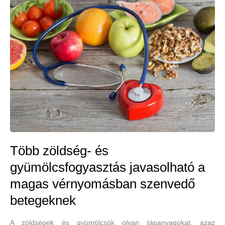
gyógyít
is:
rozmaring
–
rozmaringos
szirup-
és
olívaolajos
rozmaringos
bőrradírrecepttel
Több zöldség- és
gyümölcsfogyasztás javasolható a
magas vérnyomásban szenvedő
betegeknek
A zöldségek és gyümölcsök olyan tápanyagokat, azaz