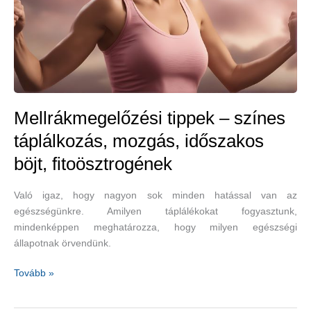
Mellrákmegelőzési tippek – színes
táplálkozás, mozgás, időszakos
böjt, fitoösztrogének
Való igaz, hogy nagyon sok minden hatással van az
egészségünkre. Amilyen táplálékokat fogyasztunk,
mindenképpen meghatározza, hogy milyen egészségi
állapotnak örvendünk.
Mellrákmegelőzési
Tovább »
tippek
–