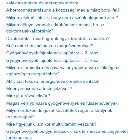
salaktalanításra és méregtelenítésre
A hormonháztartásunk a közösségi média miatt borul fel?
Milyen jelekből látszik, hogy nem eszünk elegendő zsírt?
Milyen előnyei vannak a lábhámlasztásnak, ha az
doktorhalakkal történik?
Divatdiéták – miért ugrunk egyik trendről a másikra?
Ki és mire használhatja a magnéziumolajat?
Gyógynövények fájdalomcsillapításra – 2. rész
Gyógynövények fájdalomcsillapításra – 1. rész
Milyen vitaminokra és ásványi anyagokra van szükség az
egészséges öregedéshez?
Aktivitást fokozó, energianövelő ételek és italok
Mennyire ismeri a teste jelzéseit?
Mire jó a rózsalekvár?
Magas vérnyomásra gyógynövények és fűszernövények
Milyen érdekes dolgokat készítettek régen a királynők
rozmaringból?
Mire figyeljünk, amikor multivitamint veszünk?
Gyógynövények és gyümölcsök – sok természetes vegyületet
tartalmaznak