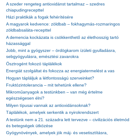
A szeder rengeteg antioxidánst tartalmaz – szedres
chiapudingrecepttel
Házi praktikák a fogak fehérítésére
A magyarok kedvence: zöldbab – fokhagymás-rozmaringos
zöldbabsaláta-recepttel
A demencia kockázata is csökkenthető az élethosszig tartó
házassággal
Jobb, mint a gyógyszer – ördögkarom ízületi gyulladásra,
sebgyógyulásra, emésztési zavarokra
Ösztrogént fokozó táplálékok
Energiát szolgáltat és fokozza az energiatermelést a vas
Hogyan tápláljuk a létfontosságú szerveinket?
Fruktózintolerancia – mit tehetünk ellene?
Mikroműanyagok a testünkben – van még értelme
egészségesen élni?
Milyen típusai vannak az antioxidánsoknak?
Táplálékok, amelyek serkentik a nyirokrendszert
A testünk nem a 21. századra lett tervezve – civilizációs életmód
és betegségek ütközése
Gyógynövények, amelyek jók máj- és vesetisztításra,