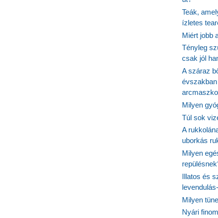
Teák, amel
ízletes tea
Miért jobb
Tényleg sz
csak jól h
A száraz b
évszakban 
arcmaszko
Milyen gyó
Túl sok viz
A rukkolána
uborkás ruk
Milyen egé
repülésnek
Illatos és 
levendulás
Milyen tün
Nyári fino