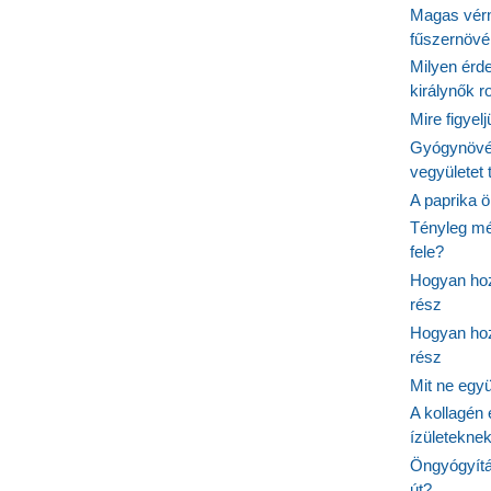
Magas vér
fűszernöv
Milyen érde
királynők 
Mire figyel
Gyógynövé
vegyületet
A paprika ö
Tényleg mé
fele?
Hogyan hoz
rész
Hogyan hoz
rész
Mit ne egy
A kollagén 
ízületeknek
Öngyógyítás
út?