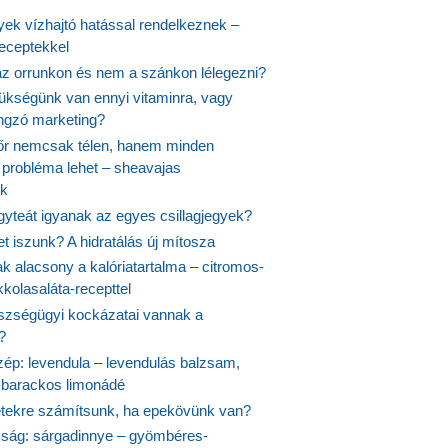
yek vízhajtó hatással rendelkeznek –
receptekkel
 az orrunkon és nem a szánkon lélegezni?
ükségünk van ennyi vitaminra, vagy
angzó marketing?
őr nemcsak télen, hanem minden
probléma lehet – sheavajas
k
gyteát igyanak az egyes csillagjegyek?
et iszunk? A hidratálás új mítosza
k alacsony a kalóriatartalma – citromos-
kolasaláta-recepttel
szségügyi kockázatai vannak a
?
szép: levendula – levendulás balzsam,
-barackos limonádé
etekre számítsunk, ha epekövünk van?
mság: sárgadinnye – gyömbéres-