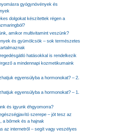
nyomásra gyógynövények és
ények
kes dolgokat készítettek régen a
rozmaringból?
jünk, amikor multivitamint veszünk?
nyek és gyümölcsök – sok természetes
 tartalmaznak
regedésgátló hatásokkal is rendelkezik
rgező a mindennapi kozmetikumaink
hatjuk egyensúlyba a hormonokat? – 2.
hatjuk egyensúlyba a hormonokat? – 1.
ünk és igyunk éhgyomorra?
egészségjavító szerepe – jót tesz az
, a bőrnek és a hajnak
 az internetről – segít vagy veszélyes