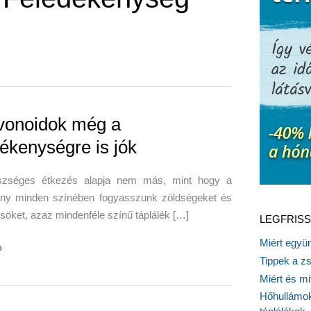
avonoidok még a
dékenységre is jók
zséges étkezés alapja nem más, mint hogy a
ány minden színében fogyasszunk zöldségeket és
öket, azaz mindenféle színű táplálék […]
LEGFRISS
Miért együn
»
Tippek a z
dok
Miért és m
Hőhullámok