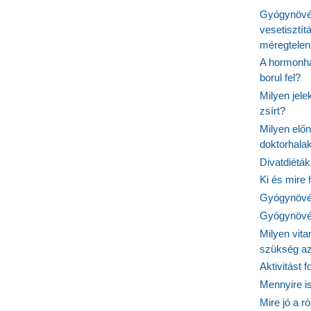
Gyógynövén
vesetisztít
méregtelen
A hormonhá
borul fel?
Milyen jel
zsírt?
Milyen elő
doktorhalak
Divatdiéták
Ki és mire
Gyógynövén
Gyógynövén
Milyen vit
szükség a
Aktivitást 
Mennyire is
Mire jó a r