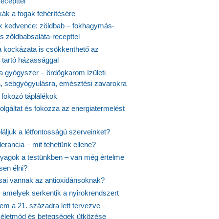
ecepttel
kák a fogak fehérítésére
 kedvence: zöldbab – fokhagymás-
s zöldbabsaláta-recepttel
 kockázata is csökkenthető az
 tartó házassággal
 a gyógyszer – ördögkarom ízületi
a, sebgyógyulásra, emésztési zavarokra
 fokozó táplálékok
olgáltat és fokozza az energiatermelést
áljuk a létfontosságú szerveinket?
lerancia – mit tehetünk ellene?
agok a testünkben – van még értelme
en élni?
usai vannak az antioxidánsoknak?
, amelyek serkentik a nyirokrendszert
em a 21. századra lett tervezve –
ós életmód és betegségek ütközése