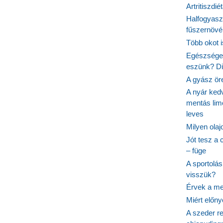
Artritiszdié
Halfogyasz
fűszernövén
Több okot 
Egészséges
eszünk? Dió
A gyász ör
A nyár ked
mentás lim
leves
Milyen ola
Jót tesz a 
– füge
A sportolá
visszük?
Érvek a me
Miért előn
A szeder re