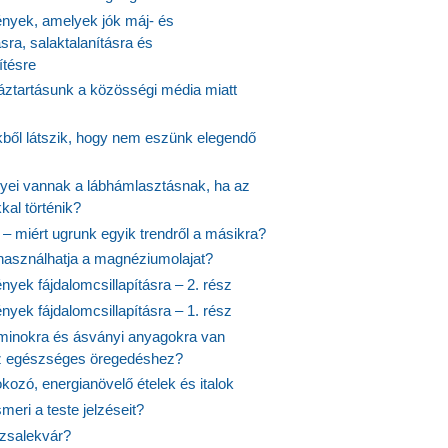
yek, amelyek jók máj- és
ásra, salaktalanításra és
ítésre
ztartásunk a közösségi média miatt
ekből látszik, hogy nem eszünk elegendő
nyei vannak a lábhámlasztásnak, ha az
kal történik?
 – miért ugrunk egyik trendről a másikra?
 használhatja a magnéziumolajat?
yek fájdalomcsillapításra – 2. rész
yek fájdalomcsillapításra – 1. rész
aminokra és ásványi anyagokra van
z egészséges öregedéshez?
fokozó, energianövelő ételek és italok
meri a teste jelzéseit?
ózsalekvár?