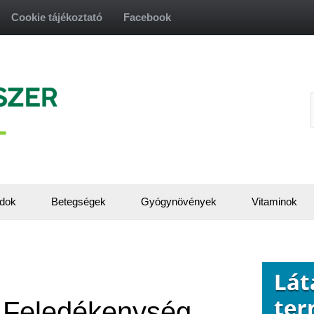
Cookie tájékoztató
Facebook
f
dok
Betegségek
Gyógynövények
Vitaminok
 Feledékenység