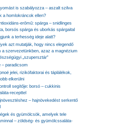
yomást is szabályozza – aszalt szilva
nk a homlokráncok ellen?
ntioxidáns-erőmű: spárga – snidlinges
ta, borsós spárga és uborkás spárgaital
junk a terhesség ideje alatt?
lyek azt mutatják, hogy nincs elegendő
 a szervezetünkben, azaz a magnézium
észségügyi „szupersztár”
 – paradicsom
noé jelei, rizikófaktorai és táplálékok,
obb elkerülni
ontroll segítője: borsó – cukkinis
láta-recepttel
növesztéshez – hajnövekedést serkentő
l
ségek és gyümölcsök, amelyek tele
aminnal – zöldség- és gyümölcssaláta-