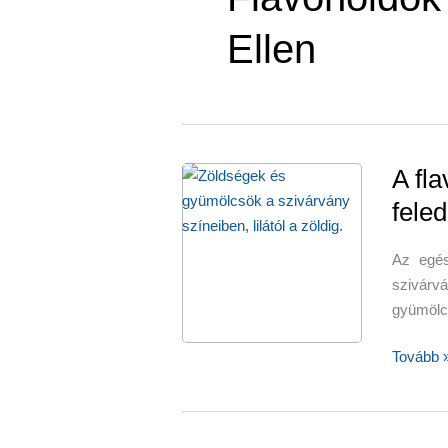
Ellen
A fl
fele
Az egés
szivárv
gyümölcs
A
Tovább 
flavonoi
még
a