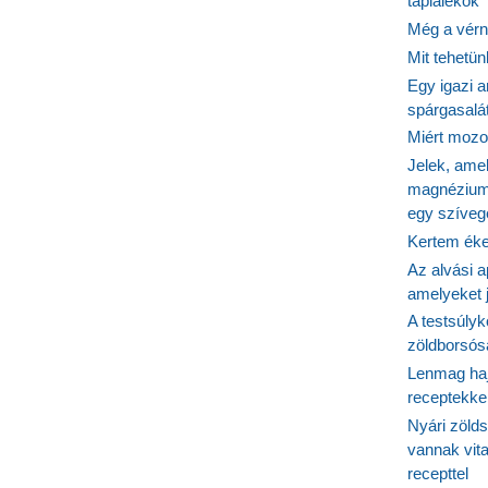
táplálékok
enységre
Még a vérn
Mit tehetü
Egy igazi a
spárgasalá
Miért mozog
Jelek, ame
magnézium
egy szíveg
Kertem éke
Az alvási ap
amelyeket j
A testsúlyk
zöldborsósa
Lenmag haj
receptekke
Nyári zöld
vannak vit
recepttel