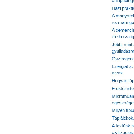
chiapudingr
Házi prakti
A magyarok
rozmaringo
A demencia
élethosszig
Jobb, mint
gyulladásr
Ösztrogént
Energiát sz
a vas
Hogyan tápl
Fruktózinto
Mikroműany
egészséges
Milyen típ
Táplálékok
A testünk n
civilizáci