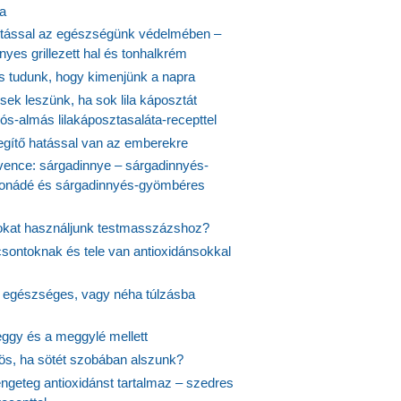
ta
tással az egészségünk védelmében –
yes grillezett hal és tonhalkrém
is tudunk, hogy kimenjünk a napra
ek leszünk, ha sok lila káposztát
s-almás lilakáposztasaláta-recepttel
egítő hatással van az emberekre
vence: sárgadinnye – sárgadinnyés-
onádé és sárgadinnyés-gyömbéres
jokat használjunk testmasszázshoz?
csontoknak és tele van antioxidánsokkal
s egészséges, vagy néha túlzásba
ggy és a meggylé mellett
yös, ha sötét szobában alszunk?
ngeteg antioxidánst tartalmaz – szedres