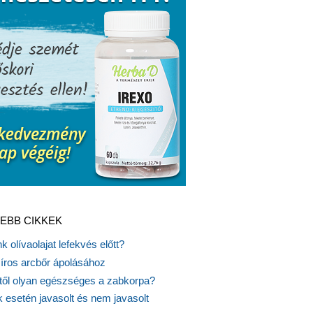
EBB CIKKEK
k olívaolajat lefekvés előtt?
síros arcbőr ápolásához
itől olyan egészséges a zabkorpa?
 esetén javasolt és nem javasolt