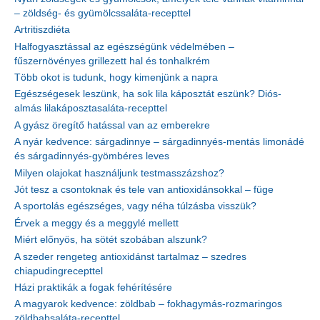
– zöldség- és gyümölcssaláta-recepttel
Artritiszdiéta
Halfogyasztással az egészségünk védelmében –
fűszernövényes grillezett hal és tonhalkrém
Több okot is tudunk, hogy kimenjünk a napra
Egészségesek leszünk, ha sok lila káposztát eszünk? Diós-
almás lilakáposztasaláta-recepttel
A gyász öregítő hatással van az emberekre
A nyár kedvence: sárgadinnye – sárgadinnyés-mentás limonádé
és sárgadinnyés-gyömbéres leves
Milyen olajokat használjunk testmasszázshoz?
Jót tesz a csontoknak és tele van antioxidánsokkal – füge
A sportolás egészséges, vagy néha túlzásba visszük?
Érvek a meggy és a meggylé mellett
Miért előnyös, ha sötét szobában alszunk?
A szeder rengeteg antioxidánst tartalmaz – szedres
chiapudingrecepttel
Házi praktikák a fogak fehérítésére
A magyarok kedvence: zöldbab – fokhagymás-rozmaringos
zöldbabsaláta-recepttel