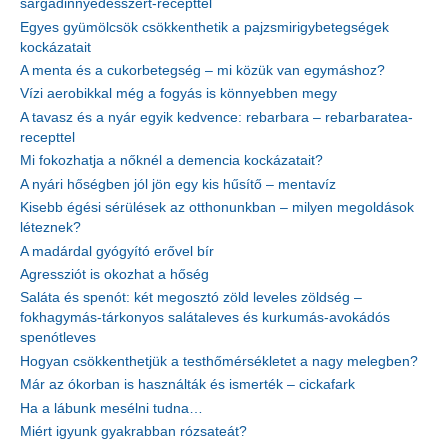
sárgadinnyedesszert-recepttel
Egyes gyümölcsök csökkenthetik a pajzsmirigybetegségek
kockázatait
A menta és a cukorbetegség – mi közük van egymáshoz?
Vízi aerobikkal még a fogyás is könnyebben megy
A tavasz és a nyár egyik kedvence: rebarbara – rebarbaratea-
recepttel
Mi fokozhatja a nőknél a demencia kockázatait?
A nyári hőségben jól jön egy kis hűsítő – mentavíz
Kisebb égési sérülések az otthonunkban – milyen megoldások
léteznek?
A madárdal gyógyító erővel bír
Agressziót is okozhat a hőség
Saláta és spenót: két megosztó zöld leveles zöldség –
fokhagymás-tárkonyos salátaleves és kurkumás-avokádós
spenótleves
Hogyan csökkenthetjük a testhőmérsékletet a nagy melegben?
Már az ókorban is használták és ismerték – cickafark
Ha a lábunk mesélni tudna…
Miért igyunk gyakrabban rózsateát?