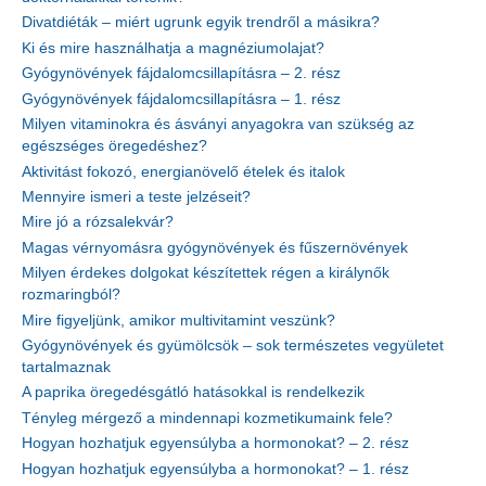
Divatdiéták – miért ugrunk egyik trendről a másikra?
Ki és mire használhatja a magnéziumolajat?
Gyógynövények fájdalomcsillapításra – 2. rész
Gyógynövények fájdalomcsillapításra – 1. rész
Milyen vitaminokra és ásványi anyagokra van szükség az
egészséges öregedéshez?
Aktivitást fokozó, energianövelő ételek és italok
Mennyire ismeri a teste jelzéseit?
Mire jó a rózsalekvár?
Magas vérnyomásra gyógynövények és fűszernövények
Milyen érdekes dolgokat készítettek régen a királynők
rozmaringból?
Mire figyeljünk, amikor multivitamint veszünk?
Gyógynövények és gyümölcsök – sok természetes vegyületet
tartalmaznak
A paprika öregedésgátló hatásokkal is rendelkezik
Tényleg mérgező a mindennapi kozmetikumaink fele?
Hogyan hozhatjuk egyensúlyba a hormonokat? – 2. rész
Hogyan hozhatjuk egyensúlyba a hormonokat? – 1. rész