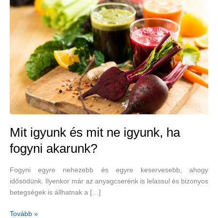
Mit igyunk és mit ne igyunk, ha
fogyni akarunk?
Fogyni egyre nehezebb és egyre keservesebb, ahogy
idősödünk. Ilyenkor már az anyagcserénk is lelassul és bizonyos
betegségek is állhatnak a […]
Mit
Tovább »