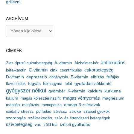
grillezni
ARCHÍVUM
A
r
c
h
CÍMKÉK
í
v
antioxidáns
A-vitamin
2-es típusú cukorbetegség
Alzheimer-kór
u
m
C-vitamin
cukorbetegség
béta-karotin
cink
csontritkulás
depresszió
E-vitamin
D-vitamin
dohányzás
elhízás
fejfájás
gyulladáscsökkentő
flavonoidok
fogyás
fokhagyma
folát
gyógyszer nélkül
kalcium
gyömbér
K-vitamin
kurkuma
kálium
magas vérnyomás
magnézium
magas koleszterinszint
mangán
megfázás
menopauza
omega-3 zsírsavak
stressz
stroke
oxidatív stressz
puffadás
szabad gyökök
szorongás
székrekedés
szív- és érrendszeri betegségek
szívbetegség
ízületi gyulladás
vas
zöld tea