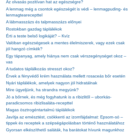
Az olvasás pozitívan hat az egészségre?
A lenmag még a csontok egészségét is védi – lenmagpuding- és
lenmagtearecepttel
A lábmasszázs és talpmasszázs előnyei
Rostokban gazdag táplálékok
Érti a teste belső logikáját? – Kvíz
Valóban egészségesek a mentes élelmiszerek, vagy ezek csak
jól hangzó címkék?
Egy tápanyag, amely hiánya nem csak vérszegénységet okoz –
vas
A tudatos táplálkozás stresszt okoz?
Érvek a fényvédő krém használata mellett rosaceás bőr esetén
Nyári táplálékok, amelyek nagyon jól hidratálnak
Mire ügyeljünk, ha strandra megyünk?
Jó a bőrnek, és még fogyhatunk is a ribizlitől – uborkás-
paradicsomos ribizlisaláta-recepttel
Magas ösztrogéntartalmú táplálékok
Javítja az emésztést, csökkenti az izomfájdalmat: Epsom-só –
tippek és receptek a szépségápolásban történő használatához
Gyorsan elkészíthető saláták, ha barátokat hívunk magunkhoz