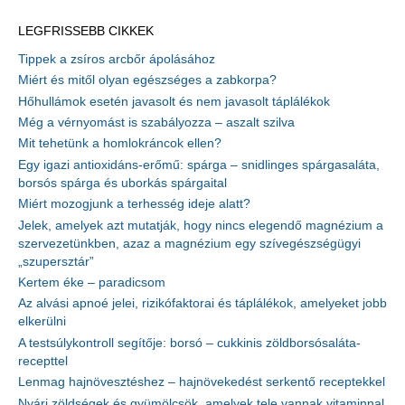
LEGFRISSEBB CIKKEK
Tippek a zsíros arcbőr ápolásához
Miért és mitől olyan egészséges a zabkorpa?
Hőhullámok esetén javasolt és nem javasolt táplálékok
Még a vérnyomást is szabályozza – aszalt szilva
Mit tehetünk a homlokráncok ellen?
Egy igazi antioxidáns-erőmű: spárga – snidlinges spárgasaláta,
borsós spárga és uborkás spárgaital
Miért mozogjunk a terhesség ideje alatt?
Jelek, amelyek azt mutatják, hogy nincs elegendő magnézium a
szervezetünkben, azaz a magnézium egy szívegészségügyi
„szupersztár”
Kertem éke – paradicsom
Az alvási apnoé jelei, rizikófaktorai és táplálékok, amelyeket jobb
elkerülni
A testsúlykontroll segítője: borsó – cukkinis zöldborsósaláta-
recepttel
Lenmag hajnövesztéshez – hajnövekedést serkentő receptekkel
Nyári zöldségek és gyümölcsök, amelyek tele vannak vitaminnal