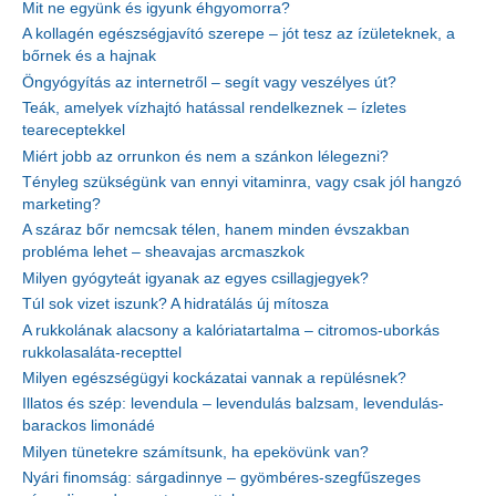
Mit ne együnk és igyunk éhgyomorra?
A kollagén egészségjavító szerepe – jót tesz az ízületeknek, a
bőrnek és a hajnak
Öngyógyítás az internetről – segít vagy veszélyes út?
Teák, amelyek vízhajtó hatással rendelkeznek – ízletes
teareceptekkel
Miért jobb az orrunkon és nem a szánkon lélegezni?
Tényleg szükségünk van ennyi vitaminra, vagy csak jól hangzó
marketing?
A száraz bőr nemcsak télen, hanem minden évszakban
probléma lehet – sheavajas arcmaszkok
Milyen gyógyteát igyanak az egyes csillagjegyek?
Túl sok vizet iszunk? A hidratálás új mítosza
A rukkolának alacsony a kalóriatartalma – citromos-uborkás
rukkolasaláta-recepttel
Milyen egészségügyi kockázatai vannak a repülésnek?
Illatos és szép: levendula – levendulás balzsam, levendulás-
barackos limonádé
Milyen tünetekre számítsunk, ha epekövünk van?
Nyári finomság: sárgadinnye – gyömbéres-szegfűszeges