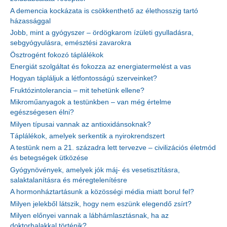
A demencia kockázata is csökkenthető az élethosszig tartó
házassággal
Jobb, mint a gyógyszer – ördögkarom ízületi gyulladásra,
sebgyógyulásra, emésztési zavarokra
Ösztrogént fokozó táplálékok
Energiát szolgáltat és fokozza az energiatermelést a vas
Hogyan tápláljuk a létfontosságú szerveinket?
Fruktózintolerancia – mit tehetünk ellene?
Mikroműanyagok a testünkben – van még értelme
egészségesen élni?
Milyen típusai vannak az antioxidánsoknak?
Táplálékok, amelyek serkentik a nyirokrendszert
A testünk nem a 21. századra lett tervezve – civilizációs életmód
és betegségek ütközése
Gyógynövények, amelyek jók máj- és vesetisztításra,
salaktalanításra és méregtelenítésre
A hormonháztartásunk a közösségi média miatt borul fel?
Milyen jelekből látszik, hogy nem eszünk elegendő zsírt?
Milyen előnyei vannak a lábhámlasztásnak, ha az
doktorhalakkal történik?