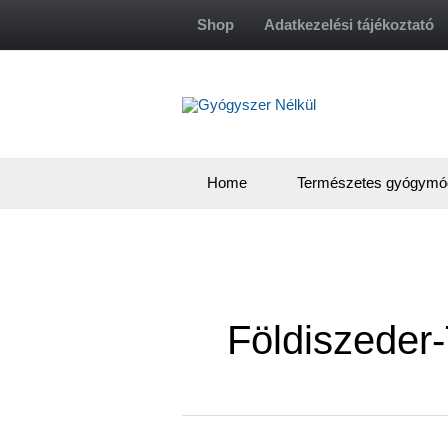
Skip
Shop
Adatkezelési tájékoztató
to
content
Home
Természetes gyógymó
Földiszeder