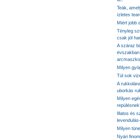
Teák, amel
ízletes tea
Miért jobb
Tényleg sz
csak jól h
A száraz b
évszakban 
arcmaszko
Milyen gyó
Túl sok viz
A rukkolána
uborkás ruk
Milyen egé
repülésnek
Illatos és 
levendulás
Milyen tün
Nyári fino