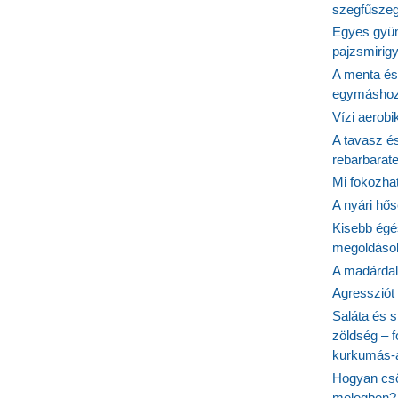
szegfűszeg
Egyes gyüm
pajzsmirig
A menta és
egymásho
Vízi aerob
A tavasz é
rebarbarate
Mi fokozha
A nyári hős
Kisebb égé
megoldások
A madárdal 
Agressziót
Saláta és s
zöldség – 
kurkumás-
Hogyan csö
melegben?