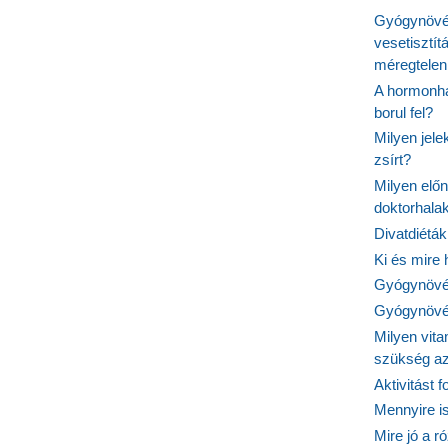
Gyógynövén
vesetisztít
méregtelen
A hormonhá
borul fel?
Milyen jel
zsírt?
Milyen elő
doktorhalak
Divatdiéták
Ki és mire
Gyógynövén
Gyógynövén
Milyen vit
szükség a
Aktivitást 
Mennyire is
Mire jó a r