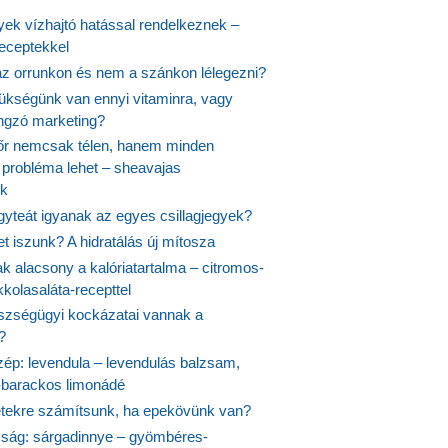
yek vízhajtó hatással rendelkeznek –
receptekkel
 az orrunkon és nem a szánkon lélegezni?
ükségünk van ennyi vitaminra, vagy
angzó marketing?
őr nemcsak télen, hanem minden
probléma lehet – sheavajas
k
gyteát igyanak az egyes csillagjegyek?
et iszunk? A hidratálás új mítosza
k alacsony a kalóriatartalma – citromos-
kolasaláta-recepttel
szségügyi kockázatai vannak a
?
szép: levendula – levendulás balzsam,
-barackos limonádé
etekre számítsunk, ha epekövünk van?
mság: sárgadinnye – gyömbéres-