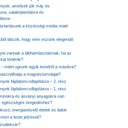
yek, amelyek jók máj- és
ásra, salaktalanításra és
ítésre
ztartásunk a közösségi média miatt
ekből látszik, hogy nem eszünk elegendő
nyei vannak a lábhámlasztásnak, ha az
kal történik?
 – miért ugrunk egyik trendről a másikra?
 használhatja a magnéziumolajat?
yek fájdalomcsillapításra – 2. rész
yek fájdalomcsillapításra – 1. rész
aminokra és ásványi anyagokra van
z egészséges öregedéshez?
fokozó, energianövelő ételek és italok
meri a teste jelzéseit?
ózsalekvár?