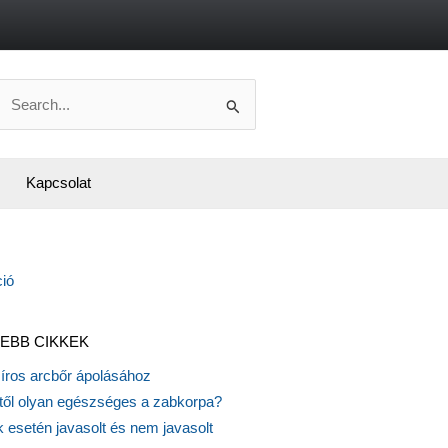
Search
or:
Kapcsolat
EBB CIKKEK
síros arcbőr ápolásához
itől olyan egészséges a zabkorpa?
 esetén javasolt és nem javasolt