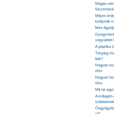
Magas vér
fűszernöv
Milyen érde
királynők 
Mire figyel
Gyógynövé
vegyületet
A paprika ö
Tényleg mé
fele?
Hogyan hoz
rész
Hogyan hoz
rész
Mit ne egy
A kollagén 
ízületeknek
Öngyógyítás
út?