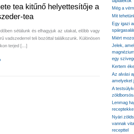
táplálékok
ete tea kitűnő helyettesítője a
Még a vérn
szeder-tea
Mit tehetü
Egy igazi a
spárgasalá
dőben sétálunk és elhagyjuk az utakat, előbb vagy
Miért mozog
rű vadszederrel teli bozóttal találkozunk. Különösen
Jelek, ame
okon terjed […]
magnézium
egy szíveg
»
Kertem éke
Az alvási ap
amelyeket j
A testsúlyk
ítője
zöldborsósa
Lenmag haj
er-
receptekke
Nyári zöld
vannak vit
recepttel