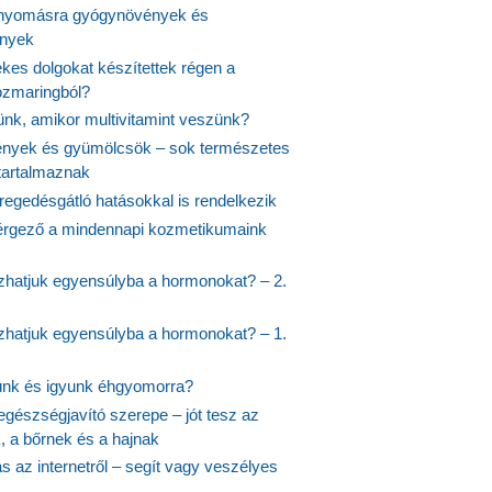
nyomásra gyógynövények és
ények
kes dolgokat készítettek régen a
rozmaringból?
jünk, amikor multivitamint veszünk?
nyek és gyümölcsök – sok természetes
 tartalmaznak
regedésgátló hatásokkal is rendelkezik
rgező a mindennapi kozmetikumaink
hatjuk egyensúlyba a hormonokat? – 2.
hatjuk egyensúlyba a hormonokat? – 1.
ünk és igyunk éhgyomorra?
egészségjavító szerepe – jót tesz az
, a bőrnek és a hajnak
 az internetről – segít vagy veszélyes