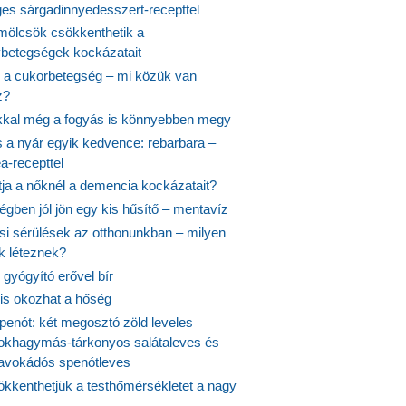
es sárgadinnyedesszert-recepttel
ölcsök csökkenthetik a
ybetegségek kockázatait
 a cukorbetegség – mi közük van
z?
ikkal még a fogyás is könnyebben megy
s a nyár egyik kedvence: rebarbara –
a-recepttel
tja a nőknél a demencia kockázatait?
égben jól jön egy kis hűsítő – mentavíz
si sérülések az otthonunkban – milyen
 léteznek?
gyógyító erővel bír
 is okozhat a hőség
penót: két megosztó zöld leveles
fokhagymás-tárkonyos salátaleves és
avokádós spenótleves
kkenthetjük a testhőmérsékletet a nagy