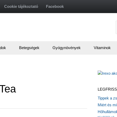
Cookie tájékoztató
Facebook
f
dok
Betegségek
Gyógynövények
Vitaminok
-Tea
LEGFRISS
Tippek a z
Miért és m
Hőhullámok