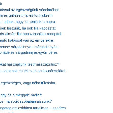
ta
tással az egészségünk védelmében –
yes grillezett hal és tonhalkrém
is tudunk, hogy kimenjünk a napra
ek leszünk, ha sok lila káposztát
s-almás lilakáposztasaláta-recepttel
egítő hatással van az emberekre
vence: sárgadinnye – sárgadinnyés-
onádé és sárgadinnyés-gyömbéres
jokat használjunk testmasszázshoz?
csontoknak és tele van antioxidánsokkal
s egészséges, vagy néha túlzásba
ggy és a meggylé mellett
yös, ha sötét szobában alszunk?
ngeteg antioxidánst tartalmaz – szedres