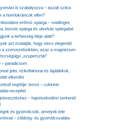
yomást is szabályozza – aszalt szilva
nk a homlokráncok ellen?
ntioxidáns-erőmű: spárga – snidlinges
ta, borsós spárga és uborkás spárgaital
junk a terhesség ideje alatt?
lyek azt mutatják, hogy nincs elegendő
 a szervezetünkben, azaz a magnézium
észségügyi „szupersztár”
 – paradicsom
noé jelei, rizikófaktorai és táplálékok,
obb elkerülni
ontroll segítője: borsó – cukkinis
láta-recepttel
növesztéshez – hajnövekedést serkentő
l
ségek és gyümölcsök, amelyek tele
aminnal – zöldség- és gyümölcssaláta-