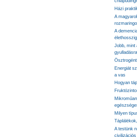
chiapudingr
Házi prakti
A magyarok
rozmaringo
A demencia
élethosszig
Jobb, mint
gyulladásr
Ösztrogént
Energiát sz
a vas
Hogyan tápl
Fruktózinto
Mikroműany
egészséges
Milyen típ
Táplálékok
A testünk n
civilizáci