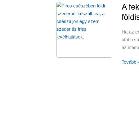
A fek
földi
Ha az er
utóbb sű
az irtás
A
Tovább 
fekete
tea
kitűnő
helyettes
a
földiszed
tea