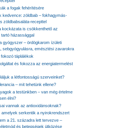
ecepttel
kák a fogak fehérítésére
 kedvence: zöldbab – fokhagymás-
s zöldbabsaláta-recepttel
 kockázata is csökkenthető az
 tartó házassággal
 a gyógyszer – ördögkarom ízületi
a, sebgyógyulásra, emésztési zavarokra
 fokozó táplálékok
olgáltat és fokozza az energiatermelést
áljuk a létfontosságú szerveinket?
lerancia – mit tehetünk ellene?
agok a testünkben – van még értelme
en élni?
usai vannak az antioxidánsoknak?
, amelyek serkentik a nyirokrendszert
em a 21. századra lett tervezve –
ós életmód és betegségek ütközése