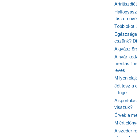
Artritiszdié
Halfogyasz
fűszernövén
Több okot 
Egészséges
eszünk? Dió
A gyász ör
A nyár ked
mentás lim
leves
Milyen ola
Jót tesz a 
– füge
A sportolá
visszük?
Érvek a me
Miért előn
A szeder re