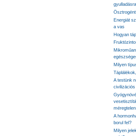
gyulladásr
Ösztrogént
Energiát sz
a vas
Hogyan tápl
Fruktózinto
Mikroműany
egészséges
Milyen típ
Táplálékok
A testünk n
civilizáci
Gyógynövén
vesetisztít
méregtelen
A hormonhá
borul fel?
Milyen jel