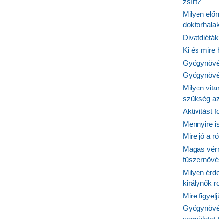
zsírt?
Milyen elő
doktorhalak
Divatdiéták
Ki és mire
Gyógynövén
Gyógynövén
Milyen vit
szükség a
Aktivitást 
Mennyire is
Mire jó a r
Magas vér
fűszernöv
Milyen érde
királynők 
Mire figyel
Gyógynövé
vegyületet