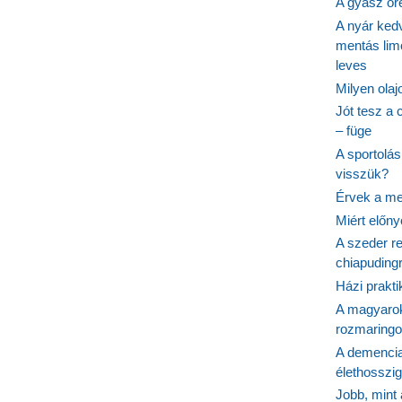
A gyász ör
A nyár ked
mentás lim
leves
Milyen ola
Jót tesz a 
– füge
A sportolá
visszük?
Érvek a me
Miért előn
A szeder re
chiapudingr
Házi prakti
A magyarok
rozmaringo
A demencia
élethosszig
Jobb, mint