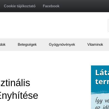
Cookie tájékoztató
Facebook
f
dok
Betegségek
Gyógynövények
Vitaminok
ztinális
nyhítése