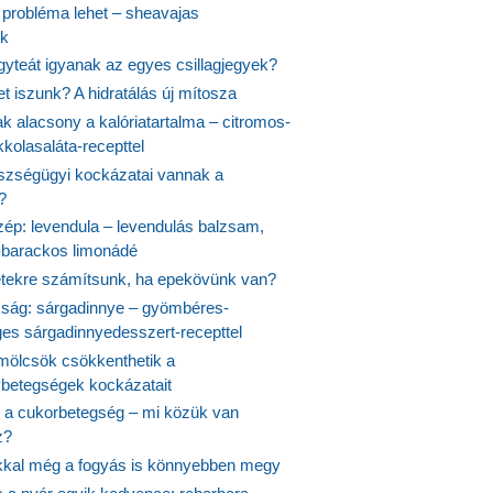
probléma lehet – sheavajas
k
gyteát igyanak az egyes csillagjegyek?
et iszunk? A hidratálás új mítosza
k alacsony a kalóriatartalma – citromos-
kolasaláta-recepttel
szségügyi kockázatai vannak a
?
szép: levendula – levendulás balzsam,
-barackos limonádé
etekre számítsunk, ha epekövünk van?
mság: sárgadinnye – gyömbéres-
es sárgadinnyedesszert-recepttel
ölcsök csökkenthetik a
ybetegségek kockázatait
 a cukorbetegség – mi közük van
z?
ikkal még a fogyás is könnyebben megy