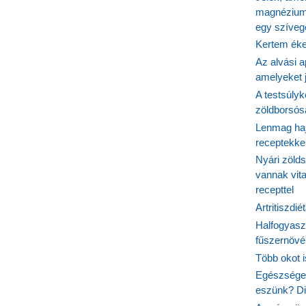
magnézium
egy szíveg
Kertem éke
Az alvási ap
amelyeket j
A testsúlyk
zöldborsósa
Lenmag haj
receptekke
Nyári zöld
vannak vit
recepttel
Artritiszdié
Halfogyasz
fűszernövén
Több okot 
Egészséges
eszünk? Dió