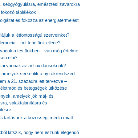
a, sebgyógyulásra, emésztési zavarokra
 fokozó táplálékok
olgáltat és fokozza az energiatermelést
áljuk a létfontosságú szerveinket?
lerancia – mit tehetünk ellene?
agok a testünkben – van még értelme
en élni?
usai vannak az antioxidánsoknak?
, amelyek serkentik a nyirokrendszert
em a 21. századra lett tervezve –
ós életmód és betegségek ütközése
yek, amelyek jók máj- és
ásra, salaktalanításra és
ítésre
ztartásunk a közösségi média miatt
ekből látszik, hogy nem eszünk elegendő