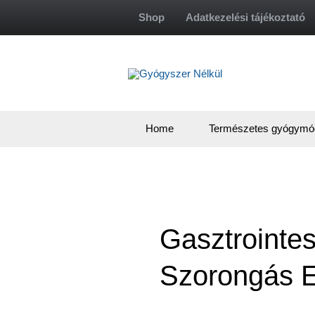
Skip
Shop
Adatkezelési tájékoztató
to
content
Home
Természetes gyógymó
Gasztrointes
Szorongás E