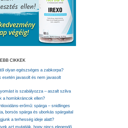
EBB CIKKEK
itől olyan egészséges a zabkorpa?
 esetén javasolt és nem javasolt
yomást is szabályozza – aszalt szilva
nk a homlokráncok ellen?
ntioxidáns-erőmű: spárga – snidlinges
ta, borsós spárga és uborkás spárgaital
junk a terhesség ideje alatt?
lyek azt mutatják, hogy nincs elegendő