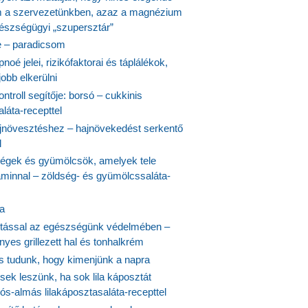
 a szervezetünkben, azaz a magnézium
észségügyi „szupersztár”
 – paradicsom
noé jelei, rizikófaktorai és táplálékok,
obb elkerülni
ontroll segítője: borsó – cukkinis
láta-recepttel
növesztéshez – hajnövekedést serkentő
l
ségek és gyümölcsök, amelyek tele
aminnal – zöldség- és gyümölcssaláta-
ta
tással az egészségünk védelmében –
yes grillezett hal és tonhalkrém
is tudunk, hogy kimenjünk a napra
ek leszünk, ha sok lila káposztát
s-almás lilakáposztasaláta-recepttel