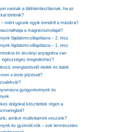
nyei vannak a lábhámlasztásnak, ha az
kal történik?
 – miért ugrunk egyik trendről a másikra?
 használhatja a magnéziumolajat?
yek fájdalomcsillapításra – 2. rész
yek fájdalomcsillapításra – 1. rész
aminokra és ásványi anyagokra van
z egészséges öregedéshez?
fokozó, energianövelő ételek és italok
meri a teste jelzéseit?
ózsalekvár?
nyomásra gyógynövények és
ények
kes dolgokat készítettek régen a
rozmaringból?
jünk, amikor multivitamint veszünk?
nyek és gyümölcsök – sok természetes
 tartalmaznak