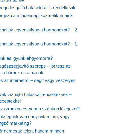
regedésgátló hatásokkal is rendelkezik
rgező a mindennapi kozmetikumaink
hatjuk egyensúlyba a hormonokat? – 2.
hatjuk egyensúlyba a hormonokat? – 1.
ünk és igyunk éhgyomorra?
egészségjavító szerepe – jót tesz az
, a bőrnek és a hajnak
 az internetről – segít vagy veszélyes
yek vízhajtó hatással rendelkeznek –
receptekkel
 az orrunkon és nem a szánkon lélegezni?
ükségünk van ennyi vitaminra, vagy
angzó marketing?
őr nemcsak télen, hanem minden