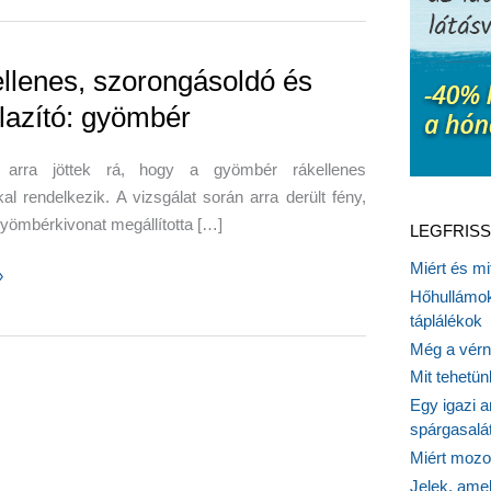
llenes, szorongásoldó és
lazító: gyömbér
 arra jöttek rá, hogy a gyömbér rákellenes
al rendelkezik. A vizsgálat során arra derült fény,
yömbérkivonat megállította […]
LEGFRISS
Miért és m
es,
»
Hőhullámok
ásoldó
táplálékok
Még a vérn
tó:
Mit tehetü
r
Egy igazi a
spárgasalá
Miért mozog
Jelek, ame