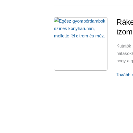
Ráke
izom
Kutatók
hatásokk
hogy a g
Rákellen
Tovább 
szorong
és
izomlazí
gyömbé