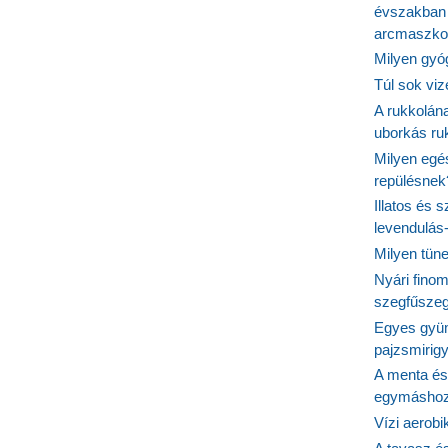
évszakban 
arcmaszko
Milyen gyó
Túl sok viz
A rukkolána
uborkás ruk
Milyen egé
repülésnek
Illatos és 
levendulás
Milyen tün
Nyári fino
szegfűszeg
Egyes gyüm
pajzsmirig
A menta és
egymásho
Vízi aerob