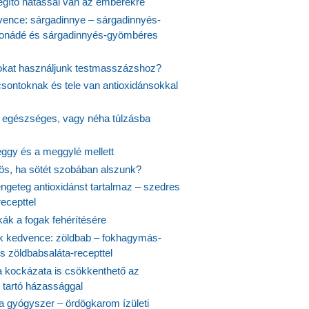
egítő hatással van az emberekre
vence: sárgadinnye – sárgadinnyés-
onádé és sárgadinnyés-gyömbéres
jokat használjunk testmasszázshoz?
csontoknak és tele van antioxidánsokkal
s egészséges, vagy néha túlzásba
ggy és a meggylé mellett
yös, ha sötét szobában alszunk?
ngeteg antioxidánst tartalmaz – szedres
ecepttel
kák a fogak fehérítésére
 kedvence: zöldbab – fokhagymás-
s zöldbabsaláta-recepttel
 kockázata is csökkenthető az
 tartó házassággal
 a gyógyszer – ördögkarom ízületi