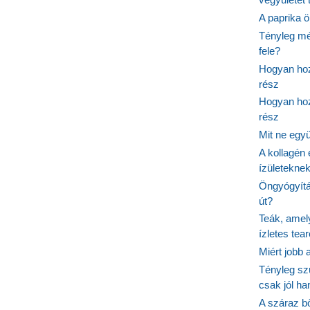
A paprika ö
Tényleg mé
fele?
Hogyan hoz
rész
Hogyan hoz
rész
Mit ne egy
A kollagén 
ízületeknek
Öngyógyítás
út?
Teák, amel
ízletes tea
Miért jobb
Tényleg sz
csak jól h
A száraz b