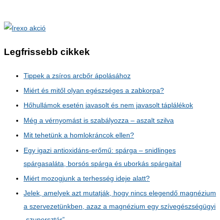
Legfrissebb cikkek
Tippek a zsíros arcbőr ápolásához
Miért és mitől olyan egészséges a zabkorpa?
Hőhullámok esetén javasolt és nem javasolt táplálékok
Még a vérnyomást is szabályozza – aszalt szilva
Mit tehetünk a homlokráncok ellen?
Egy igazi antioxidáns-erőmű: spárga – snidlinges
spárgasaláta, borsós spárga és uborkás spárgaital
Miért mozogjunk a terhesség ideje alatt?
Jelek, amelyek azt mutatják, hogy nincs elegendő magnézium
a szervezetünkben, azaz a magnézium egy szívegészségügyi
„szupersztár”