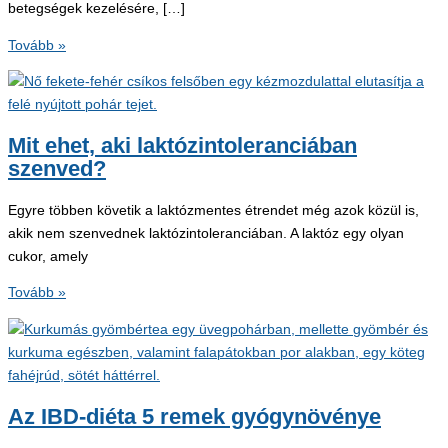
betegségek kezelésére, […]
Az
Tovább »
ájurvédikus
módszer
alapelvei
–
Mit ehet, aki laktózintoleranciában
gyógynövények
szenved?
az
ájurvédában
Egyre többen követik a laktózmentes étrendet még azok közül is,
akik nem szenvednek laktózintoleranciában. A laktóz egy olyan
cukor, amely
Mit
Tovább »
ehet,
aki
laktózintoleranciában
szenved?
Az IBD-diéta 5 remek gyógynövénye