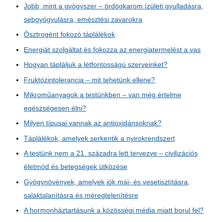
Jobb, mint a gyógyszer – ördögkarom ízületi gyulladásra,
sebgyógyulásra, emésztési zavarokra
Ösztrogént fokozó táplálékok
Energiát szolgáltat és fokozza az energiatermelést a vas
Hogyan tápláljuk a létfontosságú szerveinket?
Fruktózintolerancia – mit tehetünk ellene?
Mikroműanyagok a testünkben – van még értelme
egészségesen élni?
Milyen típusai vannak az antioxidánsoknak?
Táplálékok, amelyek serkentik a nyirokrendszert
A testünk nem a 21. századra lett tervezve – civilizációs
életmód és betegségek ütközése
Gyógynövények, amelyek jók máj- és vesetisztításra,
salaktalanításra és méregtelenítésre
A hormonháztartásunk a közösségi média miatt borul fel?