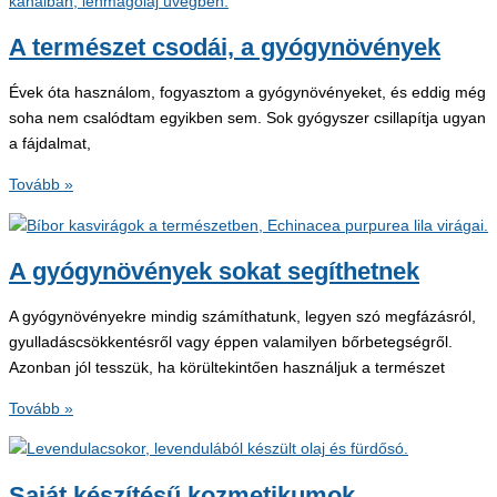
A természet csodái, a gyógynövények
Évek óta használom, fogyasztom a gyógynövényeket, és eddig még
soha nem csalódtam egyikben sem. Sok gyógyszer csillapítja ugyan
a fájdalmat,
A
Tovább »
természet
csodái,
a
A gyógynövények sokat segíthetnek
gyógynövények
A gyógynövényekre mindig számíthatunk, legyen szó megfázásról,
gyulladáscsökkentésről vagy éppen valamilyen bőrbetegségről.
Azonban jól tesszük, ha körültekintően használjuk a természet
A
Tovább »
gyógynövények
sokat
segíthetnek
Saját készítésű kozmetikumok