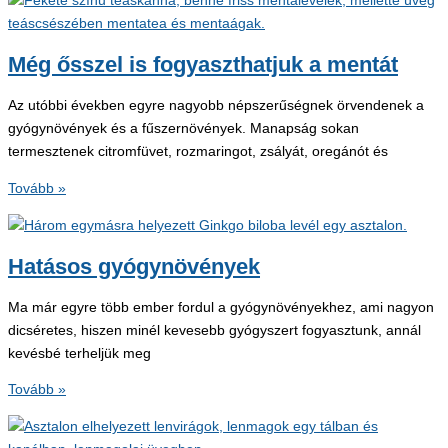
gyógynövények
erejében!
Még ősszel is fogyaszthatjuk a mentát
Az utóbbi években egyre nagyobb népszerűségnek örvendenek a
gyógynövények és a fűszernövények. Manapság sokan
termesztenek citromfüvet, rozmaringot, zsályát, oregánót és
Még
Tovább »
ősszel
is
fogyaszthatjuk
Hatásos gyógynövények
a
mentát
Ma már egyre több ember fordul a gyógynövényekhez, ami nagyon
dicséretes, hiszen minél kevesebb gyógyszert fogyasztunk, annál
kevésbé terheljük meg
Hatásos
Tovább »
gyógynövények