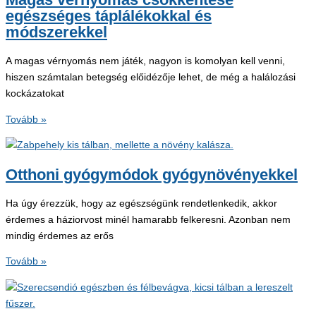
egészséges táplálékokkal és
módszerekkel
A magas vérnyomás nem játék, nagyon is komolyan kell venni,
hiszen számtalan betegség előidézője lehet, de még a halálozási
kockázatokat
Magas
Tovább »
vérnyomás
csökkentése
egészséges
Otthoni gyógymódok gyógynövényekkel
táplálékokkal
és
Ha úgy érezzük, hogy az egészségünk rendetlenkedik, akkor
módszerekkel
érdemes a háziorvost minél hamarabb felkeresni. Azonban nem
mindig érdemes az erős
Otthoni
Tovább »
gyógymódok
gyógynövényekkel