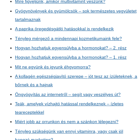
Mire figyeljünk, amikor multivitamint veszünk?
Gyógynövények és gyümölcsök – sok természetes vegyületet
tartalmaznak
A paprika öregedésgátló hatásokkal is rendelkezik
Tényleg mérgező a mindennapi kozmetikumaink fele?
Hogyan hozhatjuk egyensúlyba a hormonokat? – 2. rész
Hogyan hozhatjuk egyensúlyba a hormonokat? – 1. rész
Mit ne együnk és igyunk éhgyomorra?
A kollagén egészségjavító szerepe – jót tesz az ízületeknek, a
bőrnek és a hajnak
Öngyógyítás az internetről – segít vagy veszélyes út?
Teák, amelyek vízhajtó hatással rendelkeznek – ízletes
teareceptekkel
Miért jobb az orrunkon és nem a szánkon lélegezni?
Tényleg szükségünk van ennyi vitaminra, vagy csak jól
hangzó marketing?