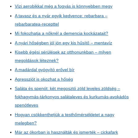
Vízi aerobikkal még a fogyás is könnyebben megy
A tavasz és a nyár egyik kedvence: rebarbara –
rebarbaratea-recepttel
Mi fokozhatja a nőknél a demencia kockázatait?
A nyári hőségben jól jön egy kis hűsítő – mentavíz
Kisebb égési sérülések az otthonunkban – milyen
megoldások léteznek?
A madárdal gyógyító erővel bír
Agressziót is okozhat a hőség
Saláta és spenót: két megosztó zöld leveles zöldség –
fokhagymás-tárkonyos salátaleves és kurkumás-avokádós
spenótleves
Hogyan csökkenthetjük a testhőmérsékletet a nagy
melegben?
Már az ókorban is használták és ismerték – cickafark