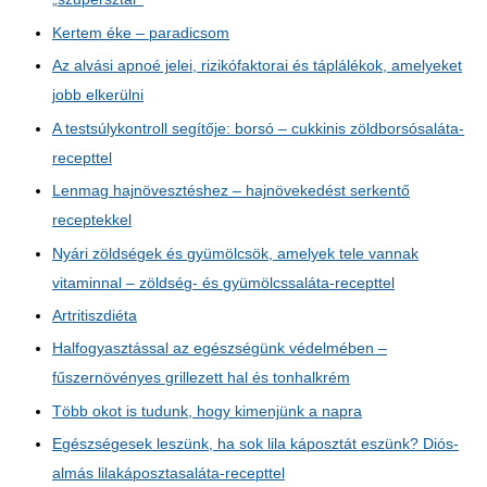
Kertem éke – paradicsom
Az alvási apnoé jelei, rizikófaktorai és táplálékok, amelyeket
jobb elkerülni
A testsúlykontroll segítője: borsó – cukkinis zöldborsósaláta-
recepttel
Lenmag hajnövesztéshez – hajnövekedést serkentő
receptekkel
Nyári zöldségek és gyümölcsök, amelyek tele vannak
vitaminnal – zöldség- és gyümölcssaláta-recepttel
Artritiszdiéta
Halfogyasztással az egészségünk védelmében –
fűszernövényes grillezett hal és tonhalkrém
Több okot is tudunk, hogy kimenjünk a napra
Egészségesek leszünk, ha sok lila káposztát eszünk? Diós-
almás lilakáposztasaláta-recepttel