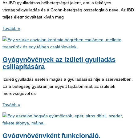
Az IBD gyulladásos bélbetegséget jelent, ami a fekélyes
vastagbélgyulladás és a Crohn-betegség összefoglaló neve. Az IBD
teljes életmódváltást kíván meg
Az
Tovább »
IBD-
diéta
5
remek
Gyógynövények az ízületi gyulladás
gyógynövénye
csillapítására
Ízületi gyulladás esetén magas a gyulladási szintje a szervezetben.
Ez a betegség gyakran jár együtt fájdalommal, az ízületek
merevségével és
Gyógynövények
Tovább »
az
ízületi
gyulladás
csillapítására
Gyógynövényként funkcionáló,