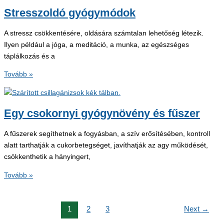
agy
Stresszoldó gyógymódok
számára
A stressz csökkentésére, oldására számtalan lehetőség létezik.
Ilyen például a jóga, a meditáció, a munka, az egészséges
táplálkozás és a
Stresszoldó
Tovább »
gyógymódok
Egy csokornyi gyógynövény és fűszer
A fűszerek segíthetnek a fogyásban, a szív erősítésében, kontroll
alatt tarthatják a cukorbetegséget, javíthatják az agy működését,
csökkenthetik a hányingert,
Egy
Tovább »
csokornyi
gyógynövény
1
2
3
Next
→
és
fűszer