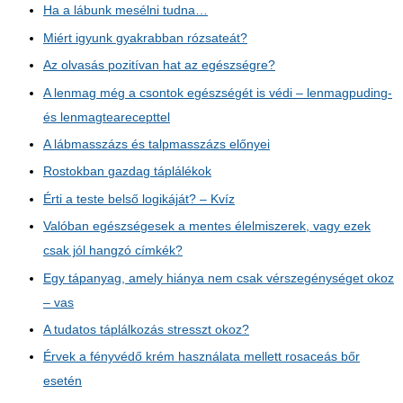
Ha a lábunk mesélni tudna…
Miért igyunk gyakrabban rózsateát?
Az olvasás pozitívan hat az egészségre?
A lenmag még a csontok egészségét is védi – lenmagpuding-
és lenmagtearecepttel
A lábmasszázs és talpmasszázs előnyei
Rostokban gazdag táplálékok
Érti a teste belső logikáját? – Kvíz
Valóban egészségesek a mentes élelmiszerek, vagy ezek
csak jól hangzó címkék?
Egy tápanyag, amely hiánya nem csak vérszegénységet okoz
– vas
A tudatos táplálkozás stresszt okoz?
Érvek a fényvédő krém használata mellett rosaceás bőr
esetén