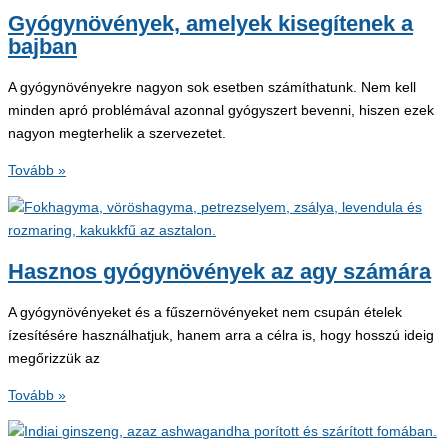
Gyógynövények, amelyek kisegítenek a
bajban
A gyógynövényekre nagyon sok esetben számíthatunk. Nem kell
minden apró problémával azonnal gyógyszert bevenni, hiszen ezek
nagyon megterhelik a szervezetet.
Gyógynövények,
Tovább »
amelyek
kisegítenek
a
bajban
Hasznos gyógynövények az agy számára
A gyógynövényeket és a fűszernövényeket nem csupán ételek
ízesítésére használhatjuk, hanem arra a célra is, hogy hosszú ideig
megőrizzük az
Hasznos
Tovább »
gyógynövények
az