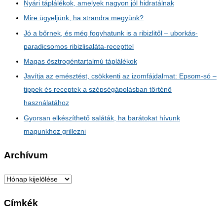
Nyári táplálékok, amelyek nagyon jól hidratálnak
Mire ügyeljünk, ha strandra megyünk?
Jó a bőrnek, és még fogyhatunk is a ribizlitől – uborkás-
paradicsomos ribizlisaláta-recepttel
Magas ösztrogéntartalmú táplálékok
Javítja az emésztést, csökkenti az izomfájdalmat: Epsom-só –
tippek és receptek a szépségápolásban történő
használatához
Gyorsan elkészíthető saláták, ha barátokat hívunk
magunkhoz grillezni
Archívum
A
r
Címkék
c
h