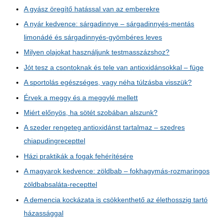
A gyász öregítő hatással van az emberekre
A nyár kedvence: sárgadinnye – sárgadinnyés-mentás
limonádé és sárgadinnyés-gyömbéres leves
Milyen olajokat használjunk testmasszázshoz?
Jót tesz a csontoknak és tele van antioxidánsokkal – füge
A sportolás egészséges, vagy néha túlzásba visszük?
Érvek a meggy és a meggylé mellett
Miért előnyös, ha sötét szobában alszunk?
A szeder rengeteg antioxidánst tartalmaz – szedres
chiapudingrecepttel
Házi praktikák a fogak fehérítésére
A magyarok kedvence: zöldbab – fokhagymás-rozmaringos
zöldbabsaláta-recepttel
A demencia kockázata is csökkenthető az élethosszig tartó
házassággal