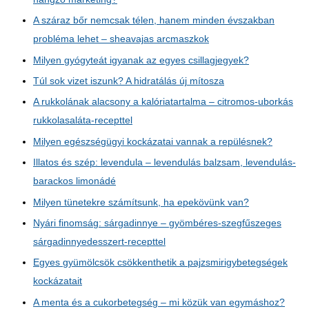
A száraz bőr nemcsak télen, hanem minden évszakban
probléma lehet – sheavajas arcmaszkok
Milyen gyógyteát igyanak az egyes csillagjegyek?
Túl sok vizet iszunk? A hidratálás új mítosza
A rukkolának alacsony a kalóriatartalma – citromos-uborkás
rukkolasaláta-recepttel
Milyen egészségügyi kockázatai vannak a repülésnek?
Illatos és szép: levendula – levendulás balzsam, levendulás-
barackos limonádé
Milyen tünetekre számítsunk, ha epekövünk van?
Nyári finomság: sárgadinnye – gyömbéres-szegfűszeges
sárgadinnyedesszert-recepttel
Egyes gyümölcsök csökkenthetik a pajzsmirigybetegségek
kockázatait
A menta és a cukorbetegség – mi közük van egymáshoz?