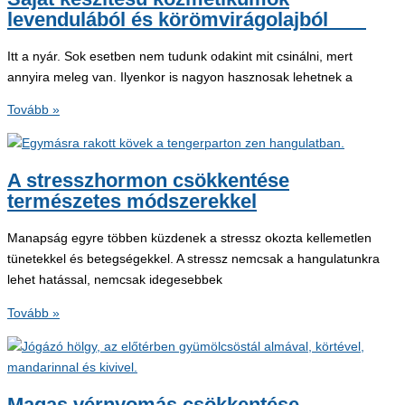
levendulából és körömvirágolajból
Itt a nyár. Sok esetben nem tudunk odakint mit csinálni, mert
annyira meleg van. Ilyenkor is nagyon hasznosak lehetnek a
Saját
Tovább »
készítésű
kozmetikumok
levendulából
A stresszhormon csökkentése
és
természetes módszerekkel
körömvirágolajból
Manapság egyre többen küzdenek a stressz okozta kellemetlen
tünetekkel és betegségekkel. A stressz nemcsak a hangulatunkra
lehet hatással, nemcsak idegesebbek
A
Tovább »
stresszhormon
csökkentése
természetes
módszerekkel
Magas vérnyomás csökkentése