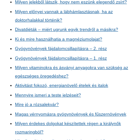
Milyen jelekből látszik, hogy nem eszünk elegendő zsírt?
Milyen előnyei vannak a lábhámlasztásnak, ha az
doktorhalakkal történik?
Divatdiéták – miért ugrunk egyik trendről a másikra?
Ki és mire használhatja a magnéziumolajat?
Gyógynövények fájdalomcsillapításra – 2. rész
Gyógynövények fájdalomcsillapításra – 1. rész
Milyen vitaminokra és ásványi anyagokra van szükség az
egészséges öregedéshez?
Aktivitást fokozó, energianövelő ételek és italok
Mennyire ismeri a teste jelzéseit?
Mire jó a rózsalekvár?
Magas vérnyomásra gyógynövények és fűszernövények
Milyen érdekes dolgokat készítettek régen a királynők
rozmaringból?