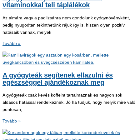
vitaminokkal teli táplálékok
Az almára vagy a padlizsánra nem gondolunk gyógynövényként,
pedig nyugodtan tekinthetünk rájuk így is, hiszen olyan pozitív
hatásaik vannak, melyek
Gyógynövényként
Tovább »
funkcionáló,
vitaminokkal
teli
táplálékok
A gyógyteák segítenek ellazulni és
egészséggel ajándékoznak meg
A gyógyteák csak kevés koffeint tartalmaznak és nagyon sok
áldásos hatással rendelkeznek. Jó ha tudjuk, hogy melyik mire való
pontosan,
A
Tovább »
gyógyteák
segítenek