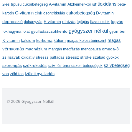
antioxidáns
A-vitamin
2-es típusú cukorbetegség
Alzheimer-kór
béta-
í
C-vitamin
cukorbetegség
karotin
cink
csontritkulás
D-vitamin
v
depresszió
E-vitamin
dohányzás
elhízás
fejfájás
flavonoidok
fogyás
u
gyógyszer nélkül
m
gyulladáscsökkentő
fokhagyma
folát
gyömbér
kalcium
kálium
magas
K-vitamin
kurkuma
magas koleszterinszint
vérnyomás
magnézium
mangán
megfázás
menopauza
omega-3
stressz
stroke
zsírsavak
oxidatív stressz
puffadás
szabad gyökök
szorongás
székrekedés
szívbetegség
szív- és érrendszeri betegségek
ízületi gyulladás
vas
zöld tea
© 2026 Gyógyszer Nélkül