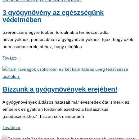
ellazulni
és
3 gyógynövény az egészségünk
egészséggel
védelmében
ajándékoznak
meg
Szerencsére egyre többen fordulnak a természet adta
növényekhez, pontosabban a gyógynövényekhez. Igaz, hogy ezek
nem csodaszerek, ahhoz, hogy elérjük a
3
Tovább »
gyógynövény
az
egészségünk
védelmében
Bízzunk a gyógynövények erejében!
A gyógynövények áldásos hatásait már évezredek óta ismerik az
emberek és gyakran fordulnak ezekhez a fantasztikus
„csodaszerekhez”, hiszen sok mindenben
Bízzunk
Tovább »
a