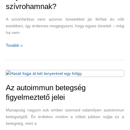
szívrohamnak?
A szívinfarktus nem azonos tünetekkel jár férfiak és nők
esetében, így érdemes megjegyezni, hogy egyes tünetek – még
ha nem
Milyen
Tovább »
tünetei
vannak
a
női
szívrohamnak?
Az autoimmun betegség
figyelmeztető jelei
Manapság nagyon sok ember szenved valamilyen autoimmun
betegségtől. És érdekes módon a nőket jobban sújtja ez a
betegség, mint a