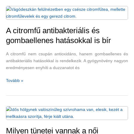
testi
és
lelki
betegségeket
okoznak
A citromfű antibakteriális és
gombaellenes hatásokkal is bír
A citromfű nem csupán antioxidáns, hanem gombaellenes és
antibakteriális hatásokkal is rendelkezik. A gyógynövény nagyon
eredményesen enyhíti a duzzanatot és
A
Tovább »
citromfű
antibakteriális
és
gombaellenes
hatásokkal
is
bír
Milyen tünetei vannak a női