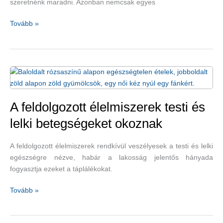
szeretnénk maradni. Azonban nemcsak egyes
Egészséges
Tovább »
italok,
amelyeket
be
kell
illesztenünk
az
étrendbe
A feldolgozott élelmiszerek testi és
lelki betegségeket okoznak
A feldolgozott élelmiszerek rendkívül veszélyesek a testi és lelki
egészségre nézve, habár a lakosság jelentős hányada
fogyasztja ezeket a táplálékokat.
A
Tovább »
feldolgozott
élelmiszerek