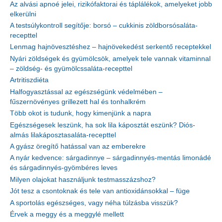
Az alvási apnoé jelei, rizikófaktorai és táplálékok, amelyeket jobb
elkerülni
A testsúlykontroll segítője: borsó – cukkinis zöldborsósaláta-
recepttel
Lenmag hajnövesztéshez – hajnövekedést serkentő receptekkel
Nyári zöldségek és gyümölcsök, amelyek tele vannak vitaminnal
– zöldség- és gyümölcssaláta-recepttel
Artritiszdiéta
Halfogyasztással az egészségünk védelmében –
fűszernövényes grillezett hal és tonhalkrém
Több okot is tudunk, hogy kimenjünk a napra
Egészségesek leszünk, ha sok lila káposztát eszünk? Diós-
almás lilakáposztasaláta-recepttel
A gyász öregítő hatással van az emberekre
A nyár kedvence: sárgadinnye – sárgadinnyés-mentás limonádé
és sárgadinnyés-gyömbéres leves
Milyen olajokat használjunk testmasszázshoz?
Jót tesz a csontoknak és tele van antioxidánsokkal – füge
A sportolás egészséges, vagy néha túlzásba visszük?
Érvek a meggy és a meggylé mellett