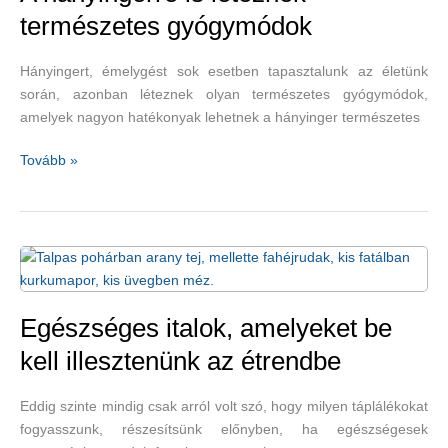
természetes gyógymódok
Hányingert, émelygést sok esetben tapasztalunk az életünk
során, azonban léteznek olyan természetes gyógymódok,
amelyek nagyon hatékonyak lehetnek a hányinger természetes
A
Tovább »
hányingerre
is
léteznek
természetes
gyógymódok
Egészséges italok, amelyeket be
kell illesztenünk az étrendbe
Eddig szinte mindig csak arról volt szó, hogy milyen táplálékokat
fogyasszunk, részesítsünk előnyben, ha egészségesek