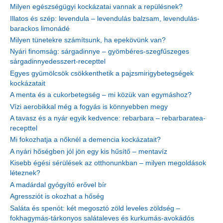
Milyen egészségügyi kockázatai vannak a repülésnek?
Illatos és szép: levendula – levendulás balzsam, levendulás-
barackos limonádé
Milyen tünetekre számítsunk, ha epekövünk van?
Nyári finomság: sárgadinnye – gyömbéres-szegfűszeges
sárgadinnyedesszert-recepttel
Egyes gyümölcsök csökkenthetik a pajzsmirigybetegségek
kockázatait
A menta és a cukorbetegség – mi közük van egymáshoz?
Vízi aerobikkal még a fogyás is könnyebben megy
A tavasz és a nyár egyik kedvence: rebarbara – rebarbaratea-
recepttel
Mi fokozhatja a nőknél a demencia kockázatait?
A nyári hőségben jól jön egy kis hűsítő – mentavíz
Kisebb égési sérülések az otthonunkban – milyen megoldások
léteznek?
A madárdal gyógyító erővel bír
Agressziót is okozhat a hőség
Saláta és spenót: két megosztó zöld leveles zöldség –
fokhagymás-tárkonyos salátaleves és kurkumás-avokádós