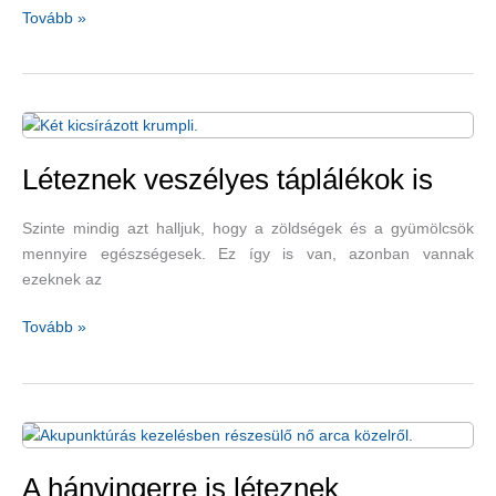
A
Tovább »
gyógyteák
lenyugtatják
az
elmét,
és
jólesnek
Léteznek veszélyes táplálékok is
a
téli
Szinte mindig azt halljuk, hogy a zöldségek és a gyümölcsök
hidegben
mennyire egészségesek. Ez így is van, azonban vannak
ezeknek az
Léteznek
Tovább »
veszélyes
táplálékok
is
A hányingerre is léteznek