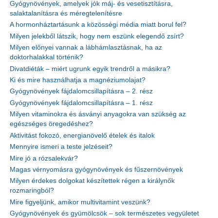
Gyógynövények, amelyek jók máj- és vesetisztításra,
salaktalanításra és méregtelenítésre
A hormonháztartásunk a közösségi média miatt borul fel?
Milyen jelekből látszik, hogy nem eszünk elegendő zsírt?
Milyen előnyei vannak a lábhámlasztásnak, ha az
doktorhalakkal történik?
Divatdiéták – miért ugrunk egyik trendről a másikra?
Ki és mire használhatja a magnéziumolajat?
Gyógynövények fájdalomcsillapításra – 2. rész
Gyógynövények fájdalomcsillapításra – 1. rész
Milyen vitaminokra és ásványi anyagokra van szükség az
egészséges öregedéshez?
Aktivitást fokozó, energianövelő ételek és italok
Mennyire ismeri a teste jelzéseit?
Mire jó a rózsalekvár?
Magas vérnyomásra gyógynövények és fűszernövények
Milyen érdekes dolgokat készítettek régen a királynők
rozmaringból?
Mire figyeljünk, amikor multivitamint veszünk?
Gyógynövények és gyümölcsök – sok természetes vegyületet