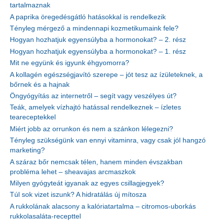
tartalmaznak
A paprika öregedésgátló hatásokkal is rendelkezik
Tényleg mérgező a mindennapi kozmetikumaink fele?
Hogyan hozhatjuk egyensúlyba a hormonokat? – 2. rész
Hogyan hozhatjuk egyensúlyba a hormonokat? – 1. rész
Mit ne együnk és igyunk éhgyomorra?
A kollagén egészségjavító szerepe – jót tesz az ízületeknek, a
bőrnek és a hajnak
Öngyógyítás az internetről – segít vagy veszélyes út?
Teák, amelyek vízhajtó hatással rendelkeznek – ízletes
teareceptekkel
Miért jobb az orrunkon és nem a szánkon lélegezni?
Tényleg szükségünk van ennyi vitaminra, vagy csak jól hangzó
marketing?
A száraz bőr nemcsak télen, hanem minden évszakban
probléma lehet – sheavajas arcmaszkok
Milyen gyógyteát igyanak az egyes csillagjegyek?
Túl sok vizet iszunk? A hidratálás új mítosza
A rukkolának alacsony a kalóriatartalma – citromos-uborkás
rukkolasaláta-recepttel