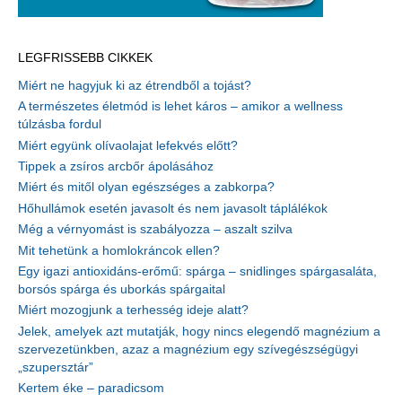
LEGFRISSEBB CIKKEK
Miért ne hagyjuk ki az étrendből a tojást?
A természetes életmód is lehet káros – amikor a wellness
túlzásba fordul
Miért együnk olívaolajat lefekvés előtt?
Tippek a zsíros arcbőr ápolásához
Miért és mitől olyan egészséges a zabkorpa?
Hőhullámok esetén javasolt és nem javasolt táplálékok
Még a vérnyomást is szabályozza – aszalt szilva
Mit tehetünk a homlokráncok ellen?
Egy igazi antioxidáns-erőmű: spárga – snidlinges spárgasaláta,
borsós spárga és uborkás spárgaital
Miért mozogjunk a terhesség ideje alatt?
Jelek, amelyek azt mutatják, hogy nincs elegendő magnézium a
szervezetünkben, azaz a magnézium egy szívegészségügyi
„szupersztár”
Kertem éke – paradicsom