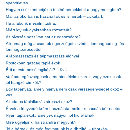
spenótleves
Hogyan csökkenthetjük a testhőmérsékletet a nagy melegben?
Már az ókorban is használták és ismerték – cickafark
Ha a lábunk mesélni tudna…
Miért igyunk gyakrabban rózsateát?
Az olvasás pozitívan hat az egészségre?
A lenmag még a csontok egészségét is védi – lenmagpuding- és
lenmagtearecepttel
A lábmasszázs és talpmasszázs előnyei
Rostokban gazdag táplálékok
Érti a teste belső logikáját? – Kvíz
Valóban egészségesek a mentes élelmiszerek, vagy ezek csak
jól hangzó címkék?
Egy tápanyag, amely hiánya nem csak vérszegénységet okoz –
vas
A tudatos táplálkozás stresszt okoz?
Érvek a fényvédő krém használata mellett rosaceás bőr esetén
Nyári táplálékok, amelyek nagyon jól hidratálnak
Mire ügyeljünk, ha strandra megyünk?
Jó a bőrnek, és még fogyhatunk is a ribizlitől – uborkás-