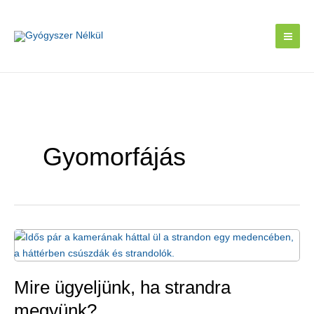
Skip
to
content
Gyomorfájás
Mire ügyeljünk, ha strandra
megyünk?