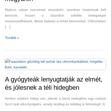
Nyáron sokan szeretnek strandolni, azonban óvatosnak kell
lennünk, hiszen a strandon sokféle betegséget
összeszedhetünk, illetve baleset is érhet bennünket. Cikkünkben
[…]
Mire
Tovább »
ügyeljünk,
ha
strandra
megyünk?
A gyógyteák lenyugtatják az elmét,
és jólesnek a téli hidegben
Amikor odakint hideg van, jólesik a benti melegben egy csésze
forró teát elkortyolgatni, amely testileg és lelkileg is felmelegít. A