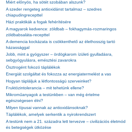
Miért előnyös, ha sötét szobában alszunk?
A szeder rengeteg antioxidánst tartalmaz – szedres
chiapudingrecepttel
Házi praktikák a fogak fehérítésére
A magyarok kedvence: zöldbab – fokhagymás-rozmaringos
zöldbabsaláta-recepttel
A demencia kockázata is csökkenthető az élethosszig tartó
házassággal
Jobb, mint a gyógyszer – ördögkarom ízületi gyulladásra,
sebgyógyulásra, emésztési zavarokra
Ösztrogént fokozó táplálékok
Energiát szolgáltat és fokozza az energiatermelést a vas
Hogyan tápláljuk a létfontosságú szerveinket?
Fruktózintolerancia – mit tehetünk ellene?
Mikroműanyagok a testünkben – van még értelme
egészségesen élni?
Milyen típusai vannak az antioxidánsoknak?
Táplálékok, amelyek serkentik a nyirokrendszert
A testünk nem a 21. századra lett tervezve – civilizációs életmód
és betegségek ütközése