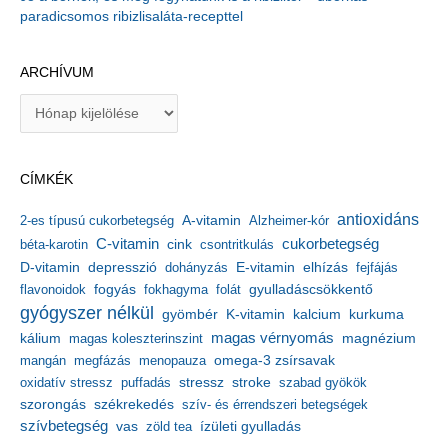
paradicsomos ribizlisaláta-recepttel
ARCHÍVUM
A
r
c
h
CÍMKÉK
í
v
antioxidáns
A-vitamin
2-es típusú cukorbetegség
Alzheimer-kór
u
m
C-vitamin
cukorbetegség
béta-karotin
cink
csontritkulás
depresszió
E-vitamin
D-vitamin
dohányzás
elhízás
fejfájás
gyulladáscsökkentő
flavonoidok
fogyás
fokhagyma
folát
gyógyszer nélkül
kalcium
gyömbér
K-vitamin
kurkuma
kálium
magas vérnyomás
magnézium
magas koleszterinszint
mangán
megfázás
menopauza
omega-3 zsírsavak
stressz
stroke
oxidatív stressz
puffadás
szabad gyökök
szorongás
székrekedés
szív- és érrendszeri betegségek
szívbetegség
ízületi gyulladás
vas
zöld tea