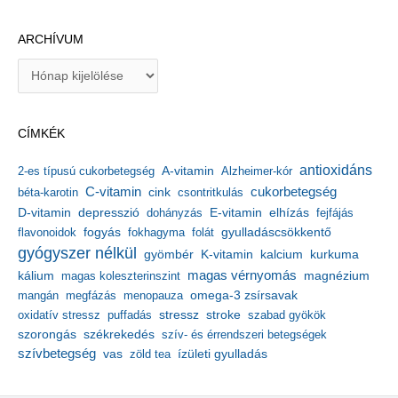
ARCHÍVUM
A
r
c
h
CÍMKÉK
í
v
antioxidáns
A-vitamin
2-es típusú cukorbetegség
Alzheimer-kór
u
m
C-vitamin
cukorbetegség
béta-karotin
cink
csontritkulás
depresszió
E-vitamin
D-vitamin
dohányzás
elhízás
fejfájás
gyulladáscsökkentő
flavonoidok
fogyás
fokhagyma
folát
gyógyszer nélkül
kalcium
gyömbér
K-vitamin
kurkuma
kálium
magas vérnyomás
magnézium
magas koleszterinszint
mangán
megfázás
menopauza
omega-3 zsírsavak
stressz
stroke
oxidatív stressz
puffadás
szabad gyökök
szorongás
székrekedés
szív- és érrendszeri betegségek
szívbetegség
ízületi gyulladás
vas
zöld tea