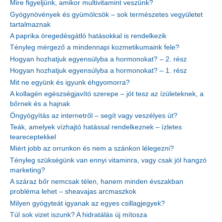
Mire figyeljünk, amikor multivitamint veszünk?
Gyógynövények és gyümölcsök – sok természetes vegyületet
tartalmaznak
A paprika öregedésgátló hatásokkal is rendelkezik
Tényleg mérgező a mindennapi kozmetikumaink fele?
Hogyan hozhatjuk egyensúlyba a hormonokat? – 2. rész
Hogyan hozhatjuk egyensúlyba a hormonokat? – 1. rész
Mit ne együnk és igyunk éhgyomorra?
A kollagén egészségjavító szerepe – jót tesz az ízületeknek, a
bőrnek és a hajnak
Öngyógyítás az internetről – segít vagy veszélyes út?
Teák, amelyek vízhajtó hatással rendelkeznek – ízletes
teareceptekkel
Miért jobb az orrunkon és nem a szánkon lélegezni?
Tényleg szükségünk van ennyi vitaminra, vagy csak jól hangzó
marketing?
A száraz bőr nemcsak télen, hanem minden évszakban
probléma lehet – sheavajas arcmaszkok
Milyen gyógyteát igyanak az egyes csillagjegyek?
Túl sok vizet iszunk? A hidratálás új mítosza