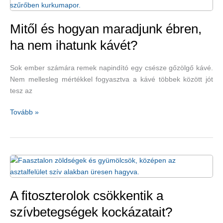
Mitől és hogyan maradjunk ébren,
ha nem ihatunk kávét?
Sok ember számára remek napindító egy csésze gőzölgő kávé.
Nem mellesleg mértékkel fogyasztva a kávé többek között jót
tesz az
Mitől
Tovább »
és
hogyan
maradjunk
ébren,
ha
nem
ihatunk
A fitoszterolok csökkentik a
kávét?
szívbetegségek kockázatait?