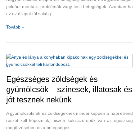
hatása
például mentális problémák vagy testi betegségek. Azonban ha
miatt
ez az állapot túl sokáig
támogatja
a
Ezek
Tovább »
sejteket
a
gyógynövények
jók
étvágytalanságra
Egészséges zöldségek és
gyümölcsök – színesek, illatosak és
jót tesznek nekünk
A gyümölcsöknek és zöldségeknek mindenképpen a napi étrend
részét kell képezniük, hiszen kulcsszerepük van az egészség
megőrzésében és a betegségek