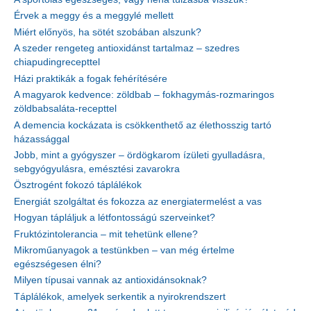
Érvek a meggy és a meggylé mellett
Miért előnyös, ha sötét szobában alszunk?
A szeder rengeteg antioxidánst tartalmaz – szedres
chiapudingrecepttel
Házi praktikák a fogak fehérítésére
A magyarok kedvence: zöldbab – fokhagymás-rozmaringos
zöldbabsaláta-recepttel
A demencia kockázata is csökkenthető az élethosszig tartó
házassággal
Jobb, mint a gyógyszer – ördögkarom ízületi gyulladásra,
sebgyógyulásra, emésztési zavarokra
Ösztrogént fokozó táplálékok
Energiát szolgáltat és fokozza az energiatermelést a vas
Hogyan tápláljuk a létfontosságú szerveinket?
Fruktózintolerancia – mit tehetünk ellene?
Mikroműanyagok a testünkben – van még értelme
egészségesen élni?
Milyen típusai vannak az antioxidánsoknak?
Táplálékok, amelyek serkentik a nyirokrendszert