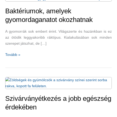
Baktériumok, amelyek
gyomordaganatot okozhatnak
A gyomorrák sok embert érint. Világszerte és hazánkban is ez
az ötödik leggyakoribb ráktípus. Kialakulásában sok minden
szerepet játszhat, de […]
Baktériumok,
Tovább »
amelyek
gyomordaganatot
okozhatnak
Szivárványétkezés a jobb egészség
érdekében