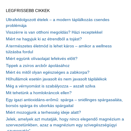
LEGFRISSEBB CIKKEK
Ultrafeldolgozott ételek – a modern táplálkozás csendes
problémája
Visszérre is van otthoni megoldás? Házi receptekkel
Miért ne hagyjuk ki az étrendből a tojást?
A természetes életmód is lehet káros – amikor a wellness
túlzásba fordul
Miért együnk olívaolajat lefekvés előtt?
Tippek a zsíros arcbőr ápolásához
Miért és mitől olyan egészséges a zabkorpa?
Hőhullámok esetén javasolt és nem javasolt táplálékok
Még a vérnyomást is szabályozza – aszalt szilva
Mit tehetünk a homlokráncok ellen?
Egy igazi antioxidáns-erőmű: spárga – snidlinges spárgasaláta,
borsós spárga és uborkás spárgaital
Miért mozogjunk a terhesség ideje alatt?
Jelek, amelyek azt mutatják, hogy nincs elegendő magnézium a
szervezetünkben, azaz a magnézium egy szívegészségügyi
„szupersztár”