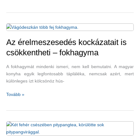
paradicsomleves
nagyszerű
előnyei
Az érelmeszesedés kockázatait is
csökkentheti – fokhagyma
A fokhagymát mindenki ismeri, nem kell bemutatni. A magyar
konyha egyik legfontosabb tápláléka, nemcsak azért, mert
különleges ízt kölcsönöz hús-
Az
Tovább »
érelmeszesedés
kockázatait
is
csökkentheti
–
fokhagyma