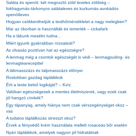
Saláta és spenót: két megosztó zöld leveles zöldség –
fokhagymás-tárkonyos salátaleves és kurkumás-avokádós
spenótleves
Hogyan csökkenthetjük a testhőmérsékletet a nagy melegben?
Már az ókorban is használták és ismerték – cickafark
Ha a lábunk mesélni tudna…
Miért igyunk gyakrabban rózsateát?
Az olvasás pozitívan hat az egészségre?
A lenmag még a csontok egészségét is védi – lenmagpuding- és
lenmagtearecepttel
A lábmasszázs és talpmasszázs előnyei
Rostokban gazdag táplálékok
Érti a teste belső logikáját? – Kvíz
Valóban egészségesek a mentes élelmiszerek, vagy ezek csak
jól hangzó címkék?
Egy tápanyag, amely hiánya nem csak vérszegénységet okoz –
vas
A tudatos táplálkozás stresszt okoz?
Érvek a fényvédő krém használata mellett rosaceás bőr esetén
Nyári táplálékok, amelyek nagyon jól hidratálnak