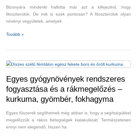
Bizonyára mindenki hallotta már azt a kifejezést, hogy
fitoszterolok. De mik is ezek pontosan? A fitoszterolok olyan
növényi vegyületek, amelyek
A
Tovább »
fitoszterolok
csökkentik
a
szívbetegségek
kockázatait?
Egyes gyógynövények rendszeres
fogyasztása és a rákmegelőzés –
kurkuma, gyömbér, fokhagyma
Egyes fűszerek segíthetnek még abban is, hogy a segítségükkel
megelőzzük a rákos betegségek kialakulását. Természetesen
ennyi nem elegendő, hiszen ha