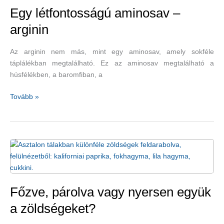
Egy létfontosságú aminosav –
arginin
Az arginin nem más, mint egy aminosav, amely sokféle
táplálékban megtalálható. Ez az aminosav megtalálható a
húsfélékben, a baromfiban, a
Egy
Tovább »
létfontosságú
aminosav
–
arginin
Főzve, párolva vagy nyersen együk
a zöldségeket?