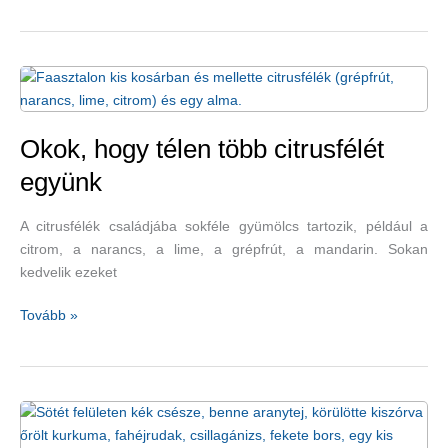
olívaolaj
táplálkozási
előnyei
Okok, hogy télen több citrusfélét
együnk
A citrusfélék családjába sokféle gyümölcs tartozik, például a
citrom, a narancs, a lime, a grépfrút, a mandarin. Sokan
kedvelik ezeket
Okok,
Tovább »
hogy
télen
több
citrusfélét
együnk