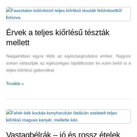
póréhagyma
csökkenti
a
gyulladást,
és
Érvek a teljes kiőrlésű tészták
sok
mellett
betegség
kockázatát
Napjainkban egyre több az egészségtudatos ember. Nagyon
minimalizálja
sokan választják az egészséges táplálkozást és ezen belül is a
teljes kiőrlésű gabonákat
Érvek
Tovább »
a
teljes
kiőrlésű
tészták
mellett
Vastagbélrák – jó és rossz ételek