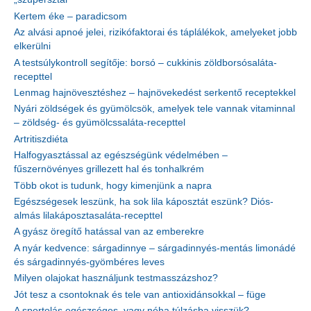
Kertem éke – paradicsom
Az alvási apnoé jelei, rizikófaktorai és táplálékok, amelyeket jobb
elkerülni
A testsúlykontroll segítője: borsó – cukkinis zöldborsósaláta-
recepttel
Lenmag hajnövesztéshez – hajnövekedést serkentő receptekkel
Nyári zöldségek és gyümölcsök, amelyek tele vannak vitaminnal
– zöldség- és gyümölcssaláta-recepttel
Artritiszdiéta
Halfogyasztással az egészségünk védelmében –
fűszernövényes grillezett hal és tonhalkrém
Több okot is tudunk, hogy kimenjünk a napra
Egészségesek leszünk, ha sok lila káposztát eszünk? Diós-
almás lilakáposztasaláta-recepttel
A gyász öregítő hatással van az emberekre
A nyár kedvence: sárgadinnye – sárgadinnyés-mentás limonádé
és sárgadinnyés-gyömbéres leves
Milyen olajokat használjunk testmasszázshoz?
Jót tesz a csontoknak és tele van antioxidánsokkal – füge
A sportolás egészséges, vagy néha túlzásba visszük?