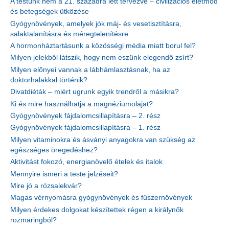
A testünk nem a 21. századra lett tervezve – civilizációs életmód
és betegségek ütközése
Gyógynövények, amelyek jók máj- és vesetisztításra,
salaktalanításra és méregtelenítésre
A hormonháztartásunk a közösségi média miatt borul fel?
Milyen jelekből látszik, hogy nem eszünk elegendő zsírt?
Milyen előnyei vannak a lábhámlasztásnak, ha az
doktorhalakkal történik?
Divatdiéták – miért ugrunk egyik trendről a másikra?
Ki és mire használhatja a magnéziumolajat?
Gyógynövények fájdalomcsillapításra – 2. rész
Gyógynövények fájdalomcsillapításra – 1. rész
Milyen vitaminokra és ásványi anyagokra van szükség az
egészséges öregedéshez?
Aktivitást fokozó, energianövelő ételek és italok
Mennyire ismeri a teste jelzéseit?
Mire jó a rózsalekvár?
Magas vérnyomásra gyógynövények és fűszernövények
Milyen érdekes dolgokat készítettek régen a királynők
rozmaringból?