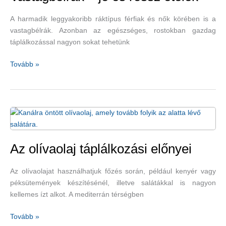
A harmadik leggyakoribb ráktípus férfiak és nők körében is a
vastagbélrák. Azonban az egészséges, rostokban gazdag
táplálkozással nagyon sokat tehetünk
Vastagbélrák
Tovább »
–
jó
és
rossz
ételek
Az olívaolaj táplálkozási előnyei
Az olívaolajat használhatjuk főzés során, például kenyér vagy
péksütemények készítésénél, illetve salátákkal is nagyon
kellemes ízt alkot. A mediterrán térségben
Az
Tovább »