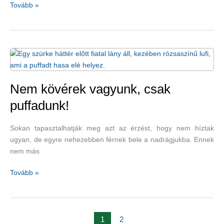
Egyes
Tovább »
gyógynövények
rendszeres
fogyasztása
és
a
rákmegelőzés
–
Nem kövérek vagyunk, csak
kurkuma,
puffadunk!
gyömbér,
fokhagyma
Sokan tapasztalhatják meg azt az érzést, hogy nem híztak
ugyan, de egyre nehezebben férnek bele a nadrágjukba. Ennek
nem más
Nem
Tovább »
kövérek
vagyunk,
csak
puffadunk!
1
2