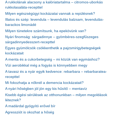
A rukkolának alacsony a kalóriatartalma – citromos-uborkás
rukkolasaláta-recepttel
Milyen egészségügyi kockázatai vannak a repülésnek?
Illatos és szép: levendula – levendulás balzsam, levendulás-
barackos limonádé
Milyen tünetekre számítsunk, ha epekövünk van?
Nyári finomság: sárgadinnye – gyömbéres-szegfűszeges
sárgadinnyedesszert-recepttel
Egyes gyümölcsök csökkenthetik a pajzsmirigybetegségek
kockázatait
A menta és a cukorbetegség – mi közük van egymáshoz?
Vízi aerobikkal még a fogyás is könnyebben megy
A tavasz és a nyár egyik kedvence: rebarbara – rebarbaratea-
recepttel
Mi fokozhatja a nőknél a demencia kockázatait?
A nyári hőségben jól jön egy kis hűsítő – mentavíz
Kisebb égési sérülések az otthonunkban – milyen megoldások
léteznek?
A madárdal gyógyító erővel bír
Agressziót is okozhat a hőség