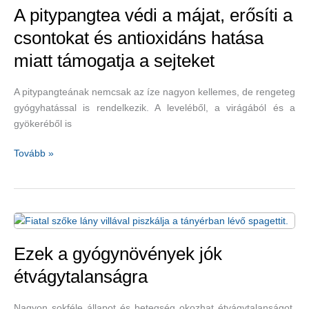
A pitypangtea védi a májat, erősíti a
csontokat és antioxidáns hatása
miatt támogatja a sejteket
A pitypangteának nemcsak az íze nagyon kellemes, de rengeteg
gyógyhatással is rendelkezik. A leveléből, a virágából és a
gyökeréből is
A
Tovább »
pitypangtea
védi
a
májat,
erősíti
a
Ezek a gyógynövények jók
csontokat
étvágytalanságra
és
antioxidáns
Nagyon sokféle állapot és betegség okozhat étvágytalanságot,