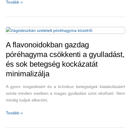
Egészséges
Tovább »
zöldségek
és
gyümölcsök
–
színesek,
illatosak
A flavonoidokban gazdag
és
póréhagyma csökkenti a gyulladást,
jót
és sok betegség kockázatát
tesznek
nekünk
minimalizálja
A gyors öregedésért és a krónikus betegségek kialakulásáért
szinte minden esetben a magas gyulladási szint okolható. Nem
mindig tudjuk elkerülni,
A
Tovább »
flavonoidokban
gazdag