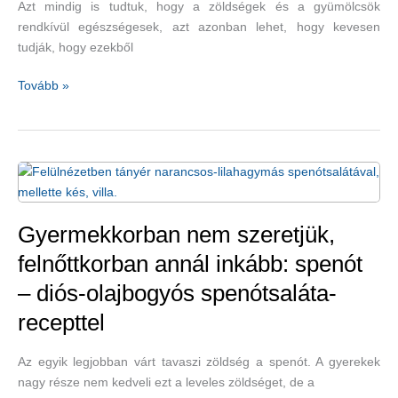
Azt mindig is tudtuk, hogy a zöldségek és a gyümölcsök
rendkívül egészségesek, azt azonban lehet, hogy kevesen
tudják, hogy ezekből
Szivárványétkezés
Tovább »
a
jobb
egészség
érdekében
Gyermekkorban nem szeretjük,
felnőttkorban annál inkább: spenót
– diós-olajbogyós spenótsaláta-
recepttel
Az egyik legjobban várt tavaszi zöldség a spenót. A gyerekek
nagy része nem kedveli ezt a leveles zöldséget, de a