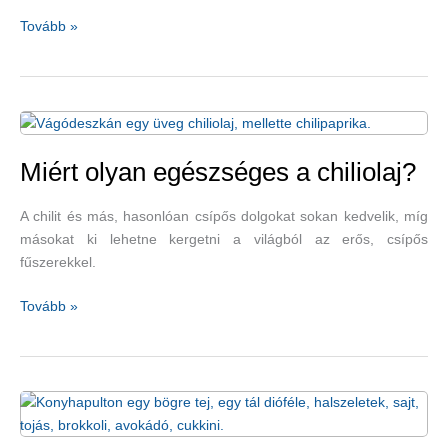
Gyermekkorban
Tovább »
nem
szeretjük,
felnőttkorban
annál
inkább:
spenót
Miért olyan egészséges a chiliolaj?
–
diós-
A chilit és más, hasonlóan csípős dolgokat sokan kedvelik, míg
olajbogyós
másokat ki lehetne kergetni a világból az erős, csípős
spenótsaláta-
fűszerekkel.
recepttel
Miért
Tovább »
olyan
egészséges
a
chiliolaj?