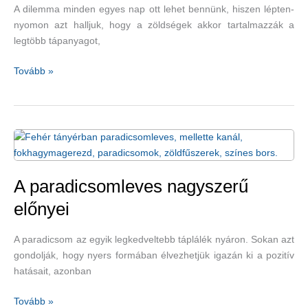
A dilemma minden egyes nap ott lehet bennünk, hiszen lépten-
nyomon azt halljuk, hogy a zöldségek akkor tartalmazzák a
legtöbb tápanyagot,
Főzve,
Tovább »
párolva
vagy
nyersen
együk
a
zöldségeket?
A paradicsomleves nagyszerű
előnyei
A paradicsom az egyik legkedveltebb táplálék nyáron. Sokan azt
gondolják, hogy nyers formában élvezhetjük igazán ki a pozitív
hatásait, azonban
A
Tovább »