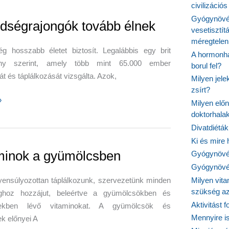
civilizáci
Gyógynövén
ges
ldségrajongók tovább élnek
vesetisztít
méregtelen
ég hosszabb életet biztosít. Legalábbis egy brit
A hormonhá
ány szerint, amely több mint 65.000 ember
borul fel?
át és táplálkozását vizsgálta. Azok,
Milyen jel
zsírt?
»
Milyen elő
rajongók
doktorhalak
Divatdiéták
Ki és mire
minok a gyümölcsben
Gyógynövén
Gyógynövén
yensúlyozottan táplálkozunk, szervezetünk minden
Milyen vit
szükség a
ghoz hozzájut, beleértve a gyümölcsökben és
Aktivitást 
gekben lévő vitaminokat. A gyümölcsök és
Mennyire is
k előnyei A