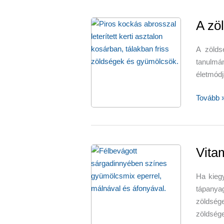
az
egészsé
A zö
nyári
ital
A zölds
tanulm
életmódj
A
Tovább 
zöldség
tovább
élnek
Vita
Ha kieg
tápanya
zöldsé
zöldsége