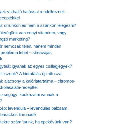
yek vízhajtó hatással rendelkeznek –
receptekkel
 az orrunkon és nem a szánkon lélegezni?
ükségünk van ennyi vitaminra, vagy
angzó marketing?
őr nemcsak télen, hanem minden
probléma lehet – sheavajas
k
gyteát igyanak az egyes csillagjegyek?
et iszunk? A hidratálás új mítosza
k alacsony a kalóriatartalma – citromos-
kolasaláta-recepttel
szségügyi kockázatai vannak a
?
szép: levendula – levendulás balzsam,
-barackos limonádé
etekre számítsunk, ha epekövünk van?