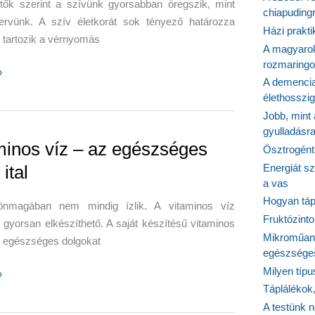
tők szerint a szívünk gyorsabban öregszik, mint
chiapudingr
rvünk. A szív életkorát sok tényező határozza
Házi prakti
 tartozik a vérnyomás
A magyarok
rozmaringo
ok,
»
A demencia
élethosszig
Jobb, mint
gyulladásr
minos víz – az egészséges
Ösztrogént
 ital
Energiát sz
a vas
Hogyan tápl
nmagában nem mindig ízlik. A vitaminos víz
Fruktózinto
gyorsan elkészíthető. A saját készítésű vitaminos
Mikroműany
k egészséges dolgokat
egészséges
Milyen típ
os
»
Táplálékok
A testünk n