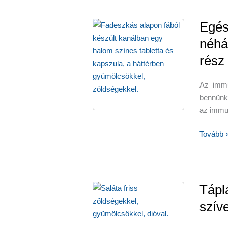
húsok)
biztosító
vegán
Egés
étrend
néhá
rész
Az immu
bennünke
az immu
Egészs
Tovább 
immunre
néhány
egyszer
lépésbe
Táplá
–
szíve
1.
rész