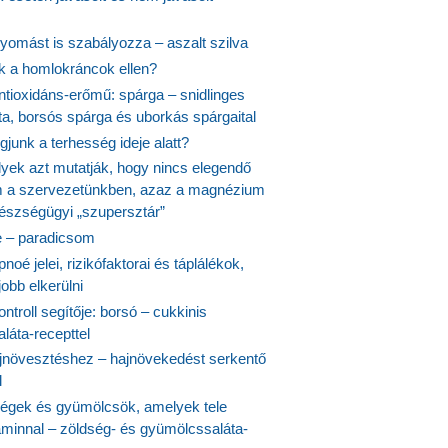
yomást is szabályozza – aszalt szilva
nk a homlokráncok ellen?
ntioxidáns-erőmű: spárga – snidlinges
ta, borsós spárga és uborkás spárgaital
junk a terhesség ideje alatt?
lyek azt mutatják, hogy nincs elegendő
 a szervezetünkben, azaz a magnézium
észségügyi „szupersztár”
 – paradicsom
noé jelei, rizikófaktorai és táplálékok,
obb elkerülni
ontroll segítője: borsó – cukkinis
láta-recepttel
növesztéshez – hajnövekedést serkentő
l
ségek és gyümölcsök, amelyek tele
aminnal – zöldség- és gyümölcssaláta-