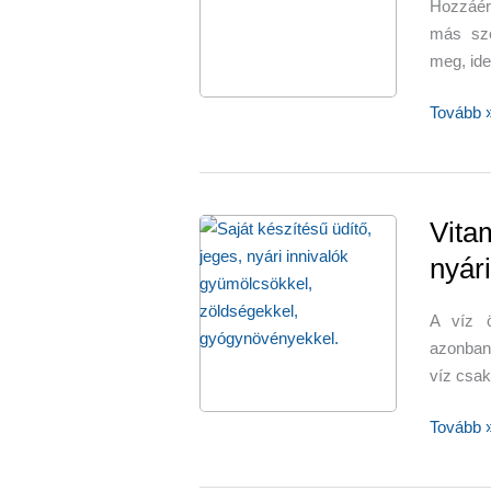
Hozzáér
más sze
meg, ide
Táplálék
Tovább 
amelyek
fiatalítják
a
szívet
Vita
nyári
A víz ö
azonban 
víz csa
Vitamin
Tovább 
víz
–