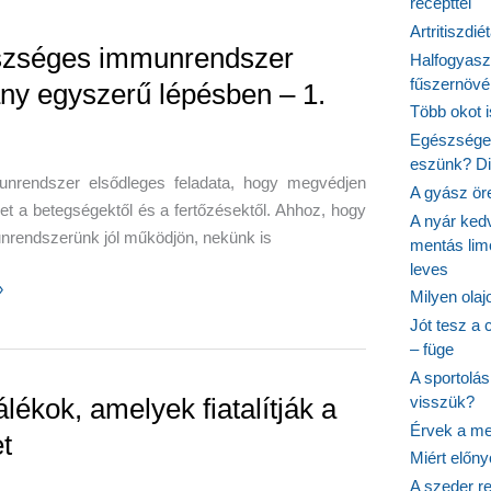
recepttel
Artritiszdié
zséges immunrendszer
Halfogyasz
fűszernövén
ny egyszerű lépésben – 1.
Több okot 
Egészséges
eszünk? Dió
nrendszer elsődleges feladata, hogy megvédjen
A gyász ör
t a betegségektől és a fertőzésektől. Ahhoz, hogy
A nyár ked
nrendszerünk jól működjön, nekünk is
mentás lim
leves
éges
»
Milyen ola
ndszer
Jót tesz a 
– füge
ű
A sportolá
n
lékok, amelyek fiatalítják a
visszük?
Érvek a me
t
Miért előn
A szeder re