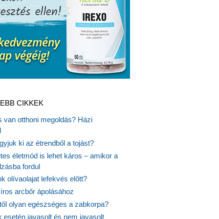
EBB CIKKEK
is van otthoni megoldás? Házi
l
gyjuk ki az étrendből a tojást?
es életmód is lehet káros – amikor a
lzásba fordul
k olívaolajat lefekvés előtt?
síros arcbőr ápolásához
itől olyan egészséges a zabkorpa?
 esetén javasolt és nem javasolt