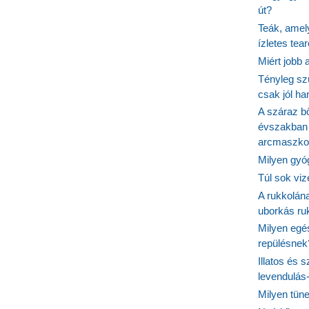
út?
Teák, amel
ízletes tea
Miért jobb
Tényleg sz
csak jól h
A száraz b
évszakban 
arcmaszko
Milyen gyó
Túl sok viz
A rukkolána
uborkás ruk
Milyen egé
repülésnek
Illatos és 
levendulás
Milyen tün