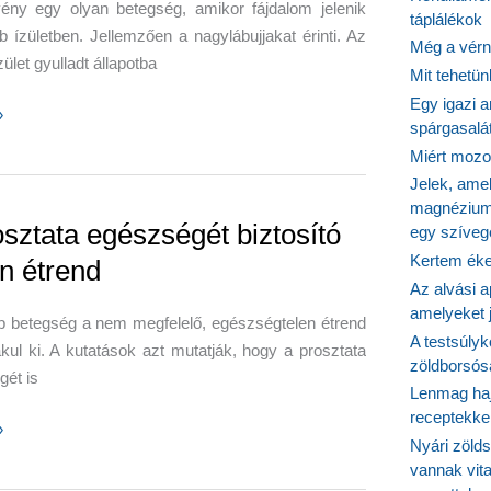
ény egy olyan betegség, amikor fájdalom jelenik
táplálékok
 ízületben. Jellemzően a nagylábujjakat érinti. Az
Még a vérn
ízület gyulladt állapotba
Mit tehetü
Egy igazi a
»
spárgasalá
Miért mozog
Jelek, ame
magnézium
yre
osztata egészségét biztosító
egy szíveg
Kertem éke
n étrend
Az alvási ap
amelyeket j
b betegség a nem megfelelő, egészségtelen étrend
csök,
A testsúlyk
akul ki. A kutatások azt mutatják, hogy a prosztata
k,
zöldborsósa
ét is
Lenmag haj
sek,
receptekke
»
Nyári zöld
a
vannak vit
gét