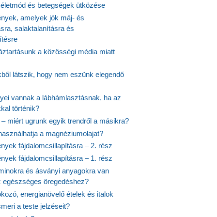
ós életmód és betegségek ütközése
yek, amelyek jók máj- és
ásra, salaktalanításra és
ítésre
ztartásunk a közösségi média miatt
ekből látszik, hogy nem eszünk elegendő
nyei vannak a lábhámlasztásnak, ha az
kal történik?
 – miért ugrunk egyik trendről a másikra?
 használhatja a magnéziumolajat?
yek fájdalomcsillapításra – 2. rész
yek fájdalomcsillapításra – 1. rész
aminokra és ásványi anyagokra van
z egészséges öregedéshez?
fokozó, energianövelő ételek és italok
meri a teste jelzéseit?