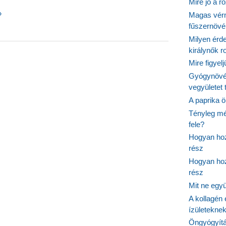
Mire jó a r
ok
»
Magas vér
fűszernöv
sben
Milyen érde
királynők 
Mire figyel
Gyógynövé
vegyületet
A paprika ö
Tényleg mé
fele?
Hogyan hoz
rész
Hogyan hoz
rész
Mit ne egy
A kollagén 
ízületeknek
Öngyógyítás