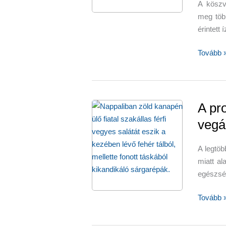
A köszv
meg több
érintett 
Diéta,
Tovább 
amely
jó
a
köszvén
A pr
–
vegá
DASH-
diéta
A legtöb
(gyümöl
miatt al
zöldsége
egészség
magvak,
hüvelye
A
Tovább 
diófélék,
prosztat
sovány
egészsé