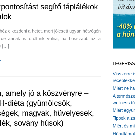
pontosítást segítő táplálékok
alok
éz elkezdeni a hetet, mert jólesett ugyan hétvégén
, de annak is örültünk volna, ha hosszabb az a
s […]
tosítást
»
LEGFRISS
Visszérre 
ok
receptekke
Miért ne ha
a, amely jó a köszvényre –
A természet
-diéta (gyümölcsök,
wellness tú
Miért együn
ségek, magvak, hüvelyesek,
Tippek a z
élék, sovány húsok)
Miért és m
Hőhullámok