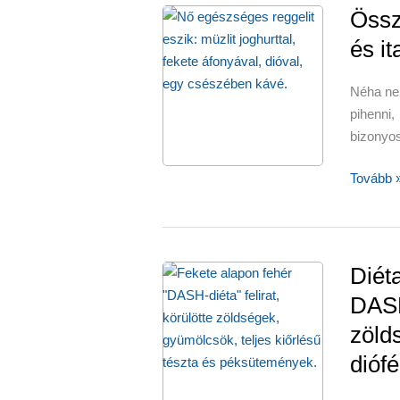
Össz
és it
Néha neh
pihenni
bizonyo
Összpon
Tovább 
segítő
táplálék
és
italok
Diét
DASH
zöld
dióf