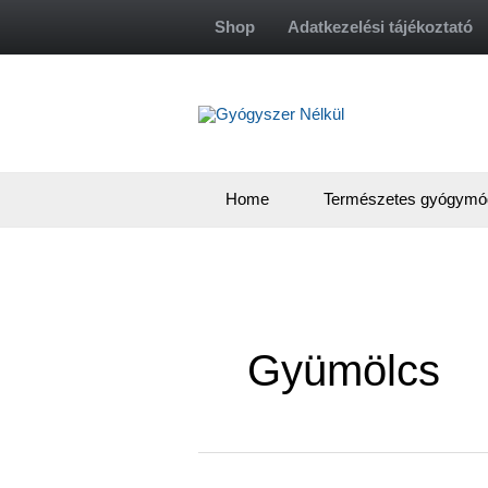
Skip
Shop
Adatkezelési tájékoztató
to
content
Home
Természetes gyógymó
Gyümölcs