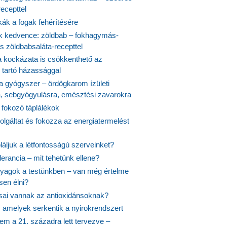
ecepttel
kák a fogak fehérítésére
 kedvence: zöldbab – fokhagymás-
s zöldbabsaláta-recepttel
 kockázata is csökkenthető az
 tartó házassággal
 a gyógyszer – ördögkarom ízületi
a, sebgyógyulásra, emésztési zavarokra
 fokozó táplálékok
olgáltat és fokozza az energiatermelést
áljuk a létfontosságú szerveinket?
lerancia – mit tehetünk ellene?
agok a testünkben – van még értelme
en élni?
usai vannak az antioxidánsoknak?
, amelyek serkentik a nyirokrendszert
em a 21. századra lett tervezve –