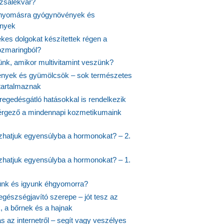
ózsalekvár?
nyomásra gyógynövények és
ények
kes dolgokat készítettek régen a
rozmaringból?
jünk, amikor multivitamint veszünk?
nyek és gyümölcsök – sok természetes
 tartalmaznak
regedésgátló hatásokkal is rendelkezik
rgező a mindennapi kozmetikumaink
hatjuk egyensúlyba a hormonokat? – 2.
hatjuk egyensúlyba a hormonokat? – 1.
ünk és igyunk éhgyomorra?
egészségjavító szerepe – jót tesz az
, a bőrnek és a hajnak
 az internetről – segít vagy veszélyes