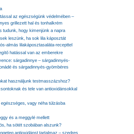
ta
tással az egészségünk védelmében –
yes grillezett hal és tonhalkrém
is tudunk, hogy kimenjünk a napra
ek leszünk, ha sok lila káposztát
s-almás lilakáposztasaláta-recepttel
egítő hatással van az emberekre
vence: sárgadinnye – sárgadinnyés-
onádé és sárgadinnyés-gyömbéres
jokat használjunk testmasszázshoz?
csontoknak és tele van antioxidánsokkal
s egészséges, vagy néha túlzásba
ggy és a meggylé mellett
yös, ha sötét szobában alszunk?
ngeteg antioxidánst tartalmaz – szedres