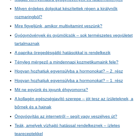
Milyen érdekes dolgokat készítettek régen a királynők
rozmaringból?
Mire figyeljünk, amikor multivitamint veszünk?
Gyógynövények és gyümölcsök – sok természetes vegyületet
tartalmaznak
A paprika öregedésgátló hatásokkal is rendelkezik
Tényleg mérgező a mindennapi kozmetikumaink fele?
Hogyan hozhatjuk egyensúlyba a hormonokat? – 2. rész
Hogyan hozhatjuk egyensúlyba a hormonokat? – 1. rész
Mit ne együnk és igyunk éhgyomorra?
A kollagén egészségjavító szerepe – jót tesz az ízületeknek, a
bőrnek és a hajnak
Öngyógyítás az internetről – segít vagy veszélyes út?
Teák, amelyek vízhajtó hatással rendelkeznek – ízletes
teareceptekkel