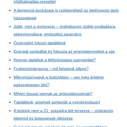
zöldbabsaláta-recepttel
A demencia kockázata is csökkenthető az élethosszig tartó
házassággal
Jobb, mint a gyógyszer – ördögkarom ízületi gyulladásra,
sebgyógyulásra, emésztési zavarokra
Ösztrogént fokozó táplálékok
Energiát szolgáltat és fokozza az energiatermelést a vas
Hogyan tápláljuk a létfontosságú szerveinket?
Fruktózintolerancia – mit tehetünk ellene?
Mikroműanyagok a testünkben – van még értelme
egészségesen élni?
Milyen típusai vannak az antioxidánsoknak?
Táplálékok, amelyek serkentik a nyirokrendszert
A testünk nem a 21. századra lett tervezve – civilizációs
életmód és betegségek ütközése