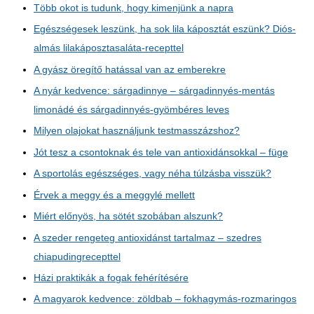
Több okot is tudunk, hogy kimenjünk a napra
Egészségesek leszünk, ha sok lila káposztát eszünk? Diós-
almás lilakáposztasaláta-recepttel
A gyász öregítő hatással van az emberekre
A nyár kedvence: sárgadinnye – sárgadinnyés-mentás
limonádé és sárgadinnyés-gyömbéres leves
Milyen olajokat használjunk testmasszázshoz?
Jót tesz a csontoknak és tele van antioxidánsokkal – füge
A sportolás egészséges, vagy néha túlzásba visszük?
Érvek a meggy és a meggylé mellett
Miért előnyös, ha sötét szobában alszunk?
A szeder rengeteg antioxidánst tartalmaz – szedres
chiapudingrecepttel
Házi praktikák a fogak fehérítésére
A magyarok kedvence: zöldbab – fokhagymás-rozmaringos