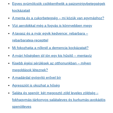
Egyes gyümölcsök csökkenthetik a pajzsmirigybetegségek
kockázatait
A menta és a cukorbetegség – mi közük van egymáshoz?
Vízi aerobikkal még a fogyás is könnyebben megy
A tavasz és a nyár egyik kedvence: rebarbara –
rebarbaratea-recepttel
Mi fokozhatja a nőknél a demencia kockázatait?
A nyári hőségben jól jön egy kis hűsítő – mentavíz
Kisebb égési sérülések az otthonunkban – milyen
megoldások léteznek?
A madárdal gyógyító erővel bír
Agressziót is okozhat a hőség
Saláta és spenót: két megosztó zöld leveles zöldség –
fokhagymás-tárkonyos salátaleves és kurkumás-avokádós
spenótleves