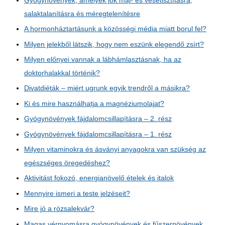
Gyógynövények, amelyek jók máj- és vesetisztításra,
salaktalanításra és méregtelenítésre
A hormonháztartásunk a közösségi média miatt borul fel?
Milyen jelekből látszik, hogy nem eszünk elegendő zsírt?
Milyen előnyei vannak a lábhámlasztásnak, ha az
doktorhalakkal történik?
Divatdiéták – miért ugrunk egyik trendről a másikra?
Ki és mire használhatja a magnéziumolajat?
Gyógynövények fájdalomcsillapításra – 2. rész
Gyógynövények fájdalomcsillapításra – 1. rész
Milyen vitaminokra és ásványi anyagokra van szükség az
egészséges öregedéshez?
Aktivitást fokozó, energianövelő ételek és italok
Mennyire ismeri a teste jelzéseit?
Mire jó a rózsalekvár?
Magas vérnyomásra gyógynövények és fűszernövények