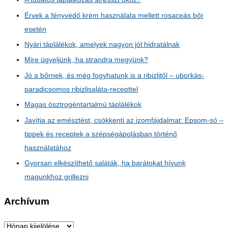
Érvek a fényvédő krém használata mellett rosaceás bőr
esetén
Nyári táplálékok, amelyek nagyon jól hidratálnak
Mire ügyeljünk, ha strandra megyünk?
Jó a bőrnek, és még fogyhatunk is a ribizlitől – uborkás-
paradicsomos ribizlisaláta-recepttel
Magas ösztrogéntartalmú táplálékok
Javítja az emésztést, csökkenti az izomfájdalmat: Epsom-só –
tippek és receptek a szépségápolásban történő
használatához
Gyorsan elkészíthető saláták, ha barátokat hívunk
magunkhoz grillezni
Archívum
A