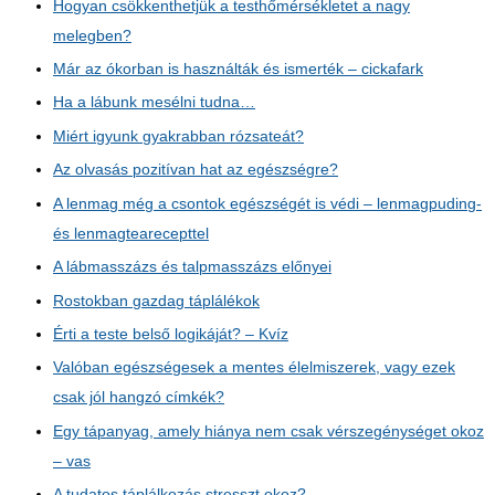
Hogyan csökkenthetjük a testhőmérsékletet a nagy
melegben?
Már az ókorban is használták és ismerték – cickafark
Ha a lábunk mesélni tudna…
Miért igyunk gyakrabban rózsateát?
Az olvasás pozitívan hat az egészségre?
A lenmag még a csontok egészségét is védi – lenmagpuding-
és lenmagtearecepttel
A lábmasszázs és talpmasszázs előnyei
Rostokban gazdag táplálékok
Érti a teste belső logikáját? – Kvíz
Valóban egészségesek a mentes élelmiszerek, vagy ezek
csak jól hangzó címkék?
Egy tápanyag, amely hiánya nem csak vérszegénységet okoz
– vas
A tudatos táplálkozás stresszt okoz?