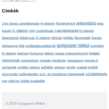
r
Címkék
c
h
antioxidáns
A-vitamin
2-es típusú cukorbetegség
Alzheimer-kór
béta-
í
C-vitamin
cukorbetegség
karotin
cink
csontritkulás
D-vitamin
v
depresszió
E-vitamin
dohányzás
elhízás
fejfájás
flavonoidok
fogyás
u
gyógyszer nélkül
m
gyulladáscsökkentő
fokhagyma
folát
gyömbér
kalcium
kálium
magas
K-vitamin
kurkuma
magas koleszterinszint
vérnyomás
magnézium
mangán
megfázás
menopauza
omega-3
stressz
stroke
zsírsavak
oxidatív stressz
puffadás
szabad gyökök
szorongás
székrekedés
szívbetegség
szív- és érrendszeri betegségek
ízületi gyulladás
vas
zöld tea
© 2026 Gyógyszer Nélkül