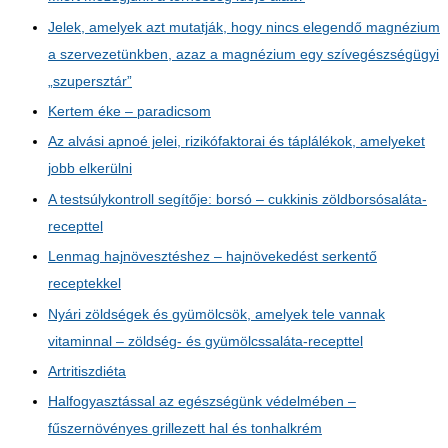
Jelek, amelyek azt mutatják, hogy nincs elegendő magnézium
a szervezetünkben, azaz a magnézium egy szívegészségügyi
„szupersztár”
Kertem éke – paradicsom
Az alvási apnoé jelei, rizikófaktorai és táplálékok, amelyeket
jobb elkerülni
A testsúlykontroll segítője: borsó – cukkinis zöldborsósaláta-
recepttel
Lenmag hajnövesztéshez – hajnövekedést serkentő
receptekkel
Nyári zöldségek és gyümölcsök, amelyek tele vannak
vitaminnal – zöldség- és gyümölcssaláta-recepttel
Artritiszdiéta
Halfogyasztással az egészségünk védelmében –
fűszernövényes grillezett hal és tonhalkrém