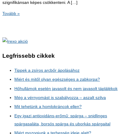
szignifikánsan képes csökkenteni. A […]
Multivitamin-
Tovább »
készítmények
daganat
ellen
Legfrissebb cikkek
Tippek a zsíros arcbőr ápolásához
Miért és mitől olyan egészséges a zabkorpa?
Hőhullámok esetén javasolt és nem javasolt táplálékok
Még a vérnyomást is szabályozza – aszalt szilva
Mit tehetünk a homlokráncok ellen?
Egy igazi antioxidáns-erőmű: spárga – snidlinges
spárgasaláta, borsós spárga és uborkás spárgaital
Miért mozogjunk a terhesség ideje alatt?