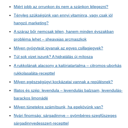
Miért jobb az orrunkon és nem a szánkon lélegezni?
Tényleg szükségünk van ennyi vitaminra, vagy csak jól
hangzó marketing?
A száraz bőr nemcsak télen, hanem minden évszakban
probléma lehet – sheavajas arcmaszkok
Milyen gyógyteát igyanak az egyes csillagjegyek?
Túl sok vizet iszunk? A hidratálás új mítosza
A rukkolának alacsony a kalóriatartalma – citromos-uborkás
rukkolasaláta-recepttel
Milyen egészségügyi kockázatai vannak a repülésnek?
Illatos és szép: levendula – levendulás balzsam, levendulás-
barackos limonádé
Milyen tünetekre számítsunk, ha epekövünk van?
Nyári finomság: sárgadinnye – gyömbéres-szegfűszeges
sárgadinnyedesszert-recepttel