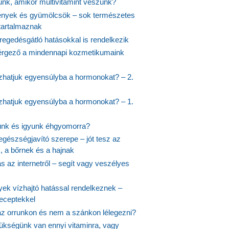
jünk, amikor multivitamint veszünk?
nyek és gyümölcsök – sok természetes
 tartalmaznak
regedésgátló hatásokkal is rendelkezik
rgező a mindennapi kozmetikumaink
hatjuk egyensúlyba a hormonokat? – 2.
hatjuk egyensúlyba a hormonokat? – 1.
ünk és igyunk éhgyomorra?
egészségjavító szerepe – jót tesz az
, a bőrnek és a hajnak
 az internetről – segít vagy veszélyes
yek vízhajtó hatással rendelkeznek –
receptekkel
 az orrunkon és nem a szánkon lélegezni?
ükségünk van ennyi vitaminra, vagy