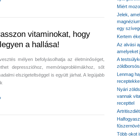
»
Miért mozog
tegség
Jelek, ame
magnézium
egy szíveg
ménye
asszon vitaminokat, hogy
Kertem éke
legyen a hallása!
Az alvási ap
amelyeket j
vesztés mélyen befolyásolhatja az életminőséget,
A testsúlyk
zöldborsósa
thet depresszióhoz, memóriaproblémákhoz, sőt
Lenmag haj
adalmi elszigeteltséggel is együtt járhat. A legújabb
receptekke
ok
Nyári zöld
vannak vit
zon
»
recepttel
kat,
Artritiszdié
Halfogyasz
fűszernövén
Több okot 