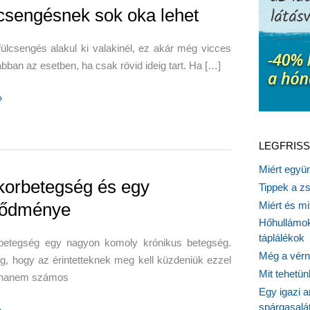
lcsengésnek sok oka lehet
ülcsengés alakul ki valakinél, ez akár még vicces
 abban az esetben, ha csak rövid ideig tart. Ha […]
»
gésnek
LEGFRISS
Miért együn
korbetegség és egy
Tippek a z
Miért és m
vődménye
Hőhullámok
táplálékok
betegség egy nagyon komoly krónikus betegség.
Még a vérn
, hogy az érintetteknek meg kell küzdeniük ezzel
Mit tehetü
l, hanem számos
Egy igazi a
spárgasalá