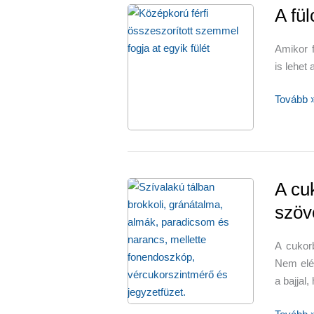
A fü
Amikor f
is lehet
A
Tovább 
fülcsen
sok
oka
lehet
A cu
szö
A cukor
Nem elég
a bajja
A