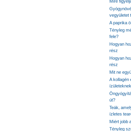
Mire figyel
Gyógynövé
vegyületet
A paprika ö
Tényleg mé
fele?
Hogyan hoz
rész
Hogyan hoz
rész
Mit ne egy
A kollagén 
ízületeknek
Öngyógyítás
út?
Teák, amel
ízletes tea
Miért jobb
Tényleg sz