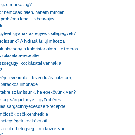
angzó marketing?
őr nemcsak télen, hanem minden
probléma lehet – sheavajas
k
gyteát igyanak az egyes csillagjegyek?
et iszunk? A hidratálás új mítosza
k alacsony a kalóriatartalma – citromos-
kolasaláta-recepttel
szségügyi kockázatai vannak a
?
szép: levendula – levendulás balzsam,
-barackos limonádé
etekre számítsunk, ha epekövünk van?
mság: sárgadinnye – gyömbéres-
es sárgadinnyedesszert-recepttel
ölcsök csökkenthetik a
ybetegségek kockázatait
 a cukorbetegség – mi közük van