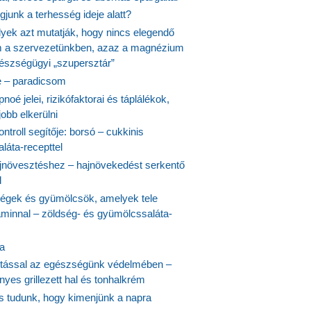
junk a terhesség ideje alatt?
lyek azt mutatják, hogy nincs elegendő
 a szervezetünkben, azaz a magnézium
észségügyi „szupersztár”
 – paradicsom
noé jelei, rizikófaktorai és táplálékok,
obb elkerülni
ontroll segítője: borsó – cukkinis
láta-recepttel
növesztéshez – hajnövekedést serkentő
l
ségek és gyümölcsök, amelyek tele
aminnal – zöldség- és gyümölcssaláta-
ta
tással az egészségünk védelmében –
yes grillezett hal és tonhalkrém
is tudunk, hogy kimenjünk a napra