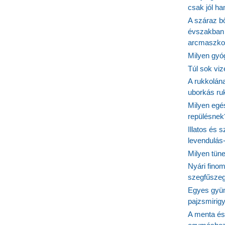
csak jól h
A száraz b
évszakban 
arcmaszko
Milyen gyó
Túl sok viz
A rukkolána
uborkás ruk
Milyen egé
repülésnek
Illatos és 
levendulás
Milyen tün
Nyári fino
szegfűszeg
Egyes gyüm
pajzsmirig
A menta és