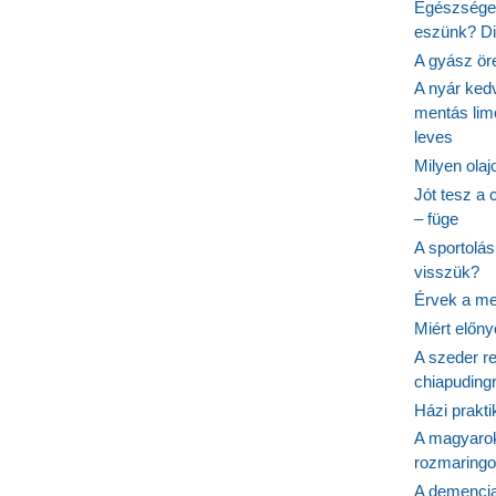
Egészséges
eszünk? Dió
A gyász ör
A nyár ked
mentás lim
leves
Milyen ola
Jót tesz a 
– füge
A sportolá
visszük?
Érvek a me
Miért előn
A szeder re
chiapudingr
Házi prakti
A magyarok
rozmaringo
A demencia