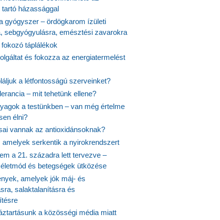
 tartó házassággal
 a gyógyszer – ördögkarom ízületi
a, sebgyógyulásra, emésztési zavarokra
 fokozó táplálékok
olgáltat és fokozza az energiatermelést
áljuk a létfontosságú szerveinket?
lerancia – mit tehetünk ellene?
agok a testünkben – van még értelme
en élni?
usai vannak az antioxidánsoknak?
, amelyek serkentik a nyirokrendszert
em a 21. századra lett tervezve –
ós életmód és betegségek ütközése
yek, amelyek jók máj- és
ásra, salaktalanításra és
ítésre
ztartásunk a közösségi média miatt