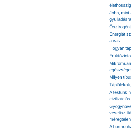
élethosszig
Jobb, mint
gyulladásr
Ösztrogént
Energiát sz
a vas
Hogyan tápl
Fruktózinto
Mikroműany
egészséges
Milyen típ
Táplálékok
A testünk n
civilizáci
Gyógynövén
vesetisztít
méregtelen
A hormonhá