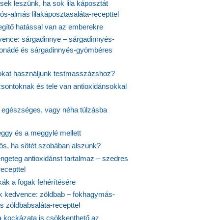
ek leszünk, ha sok lila káposztát
s-almás lilakáposztasaláta-recepttel
egítő hatással van az emberekre
vence: sárgadinnye – sárgadinnyés-
onádé és sárgadinnyés-gyömbéres
jokat használjunk testmasszázshoz?
csontoknak és tele van antioxidánsokkal
s egészséges, vagy néha túlzásba
ggy és a meggylé mellett
yös, ha sötét szobában alszunk?
ngeteg antioxidánst tartalmaz – szedres
ecepttel
kák a fogak fehérítésére
 kedvence: zöldbab – fokhagymás-
s zöldbabsaláta-recepttel
 kockázata is csökkenthető az