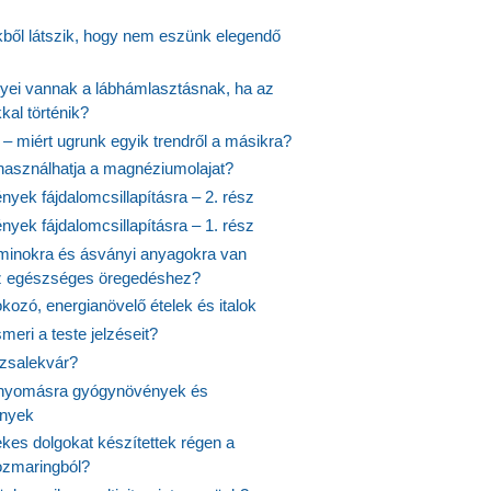
ekből látszik, hogy nem eszünk elegendő
nyei vannak a lábhámlasztásnak, ha az
kal történik?
 – miért ugrunk egyik trendről a másikra?
 használhatja a magnéziumolajat?
yek fájdalomcsillapításra – 2. rész
yek fájdalomcsillapításra – 1. rész
aminokra és ásványi anyagokra van
z egészséges öregedéshez?
fokozó, energianövelő ételek és italok
meri a teste jelzéseit?
ózsalekvár?
nyomásra gyógynövények és
ények
kes dolgokat készítettek régen a
rozmaringból?