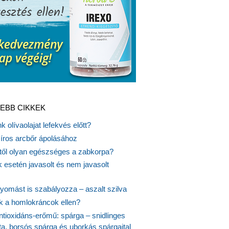
EBB CIKKEK
k olívaolajat lefekvés előtt?
síros arcbőr ápolásához
itől olyan egészséges a zabkorpa?
 esetén javasolt és nem javasolt
yomást is szabályozza – aszalt szilva
nk a homlokráncok ellen?
ntioxidáns-erőmű: spárga – snidlinges
ta, borsós spárga és uborkás spárgaital