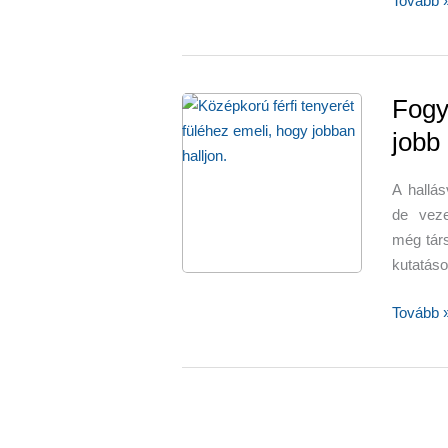
Tovább 
cukorbe
és
egy
szövőd
Fogy
jobb 
A hallás
de veze
még társ
kutatás
Fogyass
Tovább 
vitamino
hogy
jobb
legyen
a