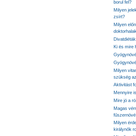
borul fel?
Milyen jel
zsírt?
Milyen elő
doktorhalak
Divatdiéták
Ki és mire
Gyógynövén
Gyógynövén
Milyen vit
szükség a
Aktivitást 
Mennyire is
Mire jó a r
Magas vér
fűszernöv
Milyen érde
királynők 