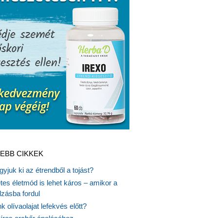
EBB CIKKEK
gyjuk ki az étrendből a tojást?
es életmód is lehet káros – amikor a
lzásba fordul
k olívaolajat lefekvés előtt?