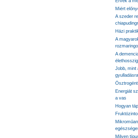
Érvek a me
Miért előn
A szeder re
chiapudingr
Házi prakti
A magyarok
rozmaringo
A demencia
élethosszig
Jobb, mint
gyulladásr
Ösztrogént
Energiát sz
a vas
Hogyan tápl
Fruktózinto
Mikroműany
egészséges
Milyen típ