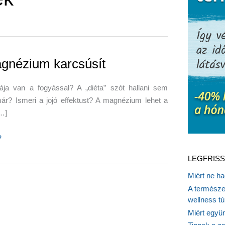
gnézium karcsúsít
ája van a fogyással? A „diéta” szót hallani sem
ár? Ismeri a jojó effektust? A magnézium lehet a
…]
»
ium
LEGFRISS
t
Miért ne ha
A természet
wellness tú
Miért együn