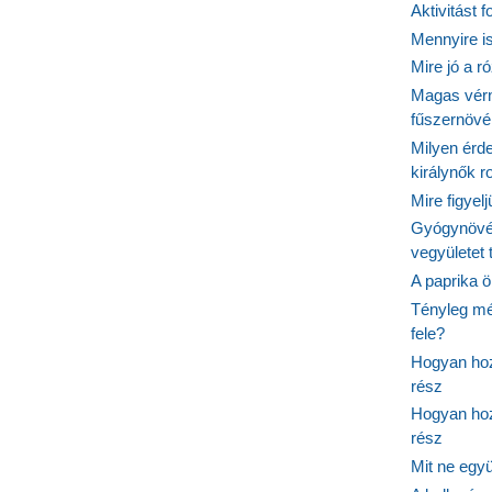
Aktivitást 
Mennyire is
Mire jó a r
Magas vér
fűszernöv
Milyen érde
királynők 
Mire figyel
Gyógynövé
vegyületet
A paprika ö
Tényleg mé
fele?
Hogyan hoz
rész
Hogyan hoz
rész
Mit ne egy