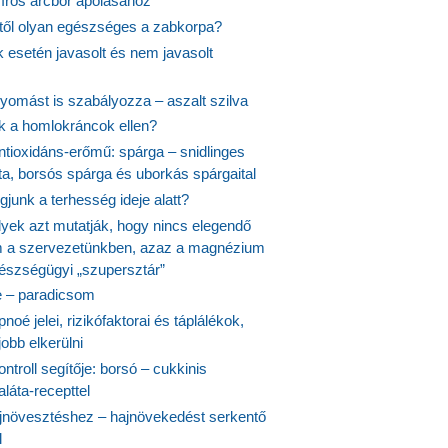
síros arcbőr ápolásához
itől olyan egészséges a zabkorpa?
 esetén javasolt és nem javasolt
yomást is szabályozza – aszalt szilva
nk a homlokráncok ellen?
ntioxidáns-erőmű: spárga – snidlinges
ta, borsós spárga és uborkás spárgaital
junk a terhesség ideje alatt?
lyek azt mutatják, hogy nincs elegendő
 a szervezetünkben, azaz a magnézium
észségügyi „szupersztár”
 – paradicsom
noé jelei, rizikófaktorai és táplálékok,
obb elkerülni
ontroll segítője: borsó – cukkinis
láta-recepttel
növesztéshez – hajnövekedést serkentő
l