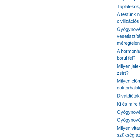
Táplálékok
A testünk n
civilizáci
Gyógynövén
vesetisztít
méregtelen
A hormonhá
borul fel?
Milyen jel
zsírt?
Milyen elő
doktorhalak
Divatdiéták
Ki és mire
Gyógynövén
Gyógynövén
Milyen vit
szükség a