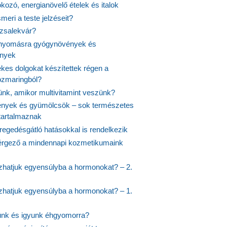
fokozó, energianövelő ételek és italok
meri a teste jelzéseit?
ózsalekvár?
nyomásra gyógynövények és
ények
kes dolgokat készítettek régen a
rozmaringból?
jünk, amikor multivitamint veszünk?
nyek és gyümölcsök – sok természetes
 tartalmaznak
regedésgátló hatásokkal is rendelkezik
rgező a mindennapi kozmetikumaink
hatjuk egyensúlyba a hormonokat? – 2.
hatjuk egyensúlyba a hormonokat? – 1.
ünk és igyunk éhgyomorra?