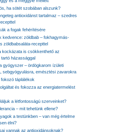
ggy és a meggylé mellett
yös, ha sötét szobában alszunk?
ngeteg antioxidánst tartalmaz – szedres
ecepttel
kák a fogak fehérítésére
 kedvence: zöldbab – fokhagymás-
s zöldbabsaláta-recepttel
 kockázata is csökkenthető az
 tartó házassággal
 a gyógyszer – ördögkarom ízületi
a, sebgyógyulásra, emésztési zavarokra
 fokozó táplálékok
olgáltat és fokozza az energiatermelést
áljuk a létfontosságú szerveinket?
lerancia – mit tehetünk ellene?
agok a testünkben – van még értelme
en élni?
usai vannak az antioxidánsoknak?