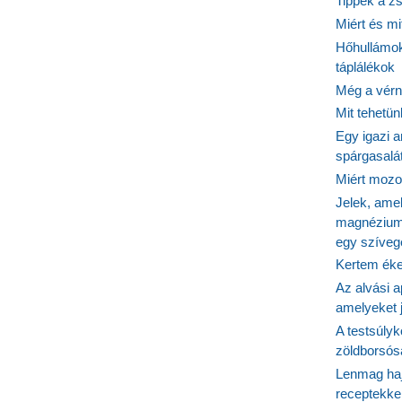
Tippek a z
Miért és m
Hőhullámok
táplálékok
Még a vérn
Mit tehetü
Egy igazi a
spárgasalá
Miért mozog
Jelek, ame
magnézium
egy szíveg
Kertem éke
Az alvási ap
amelyeket j
A testsúlyk
zöldborsósa
Lenmag haj
receptekke