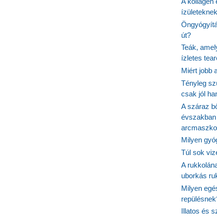
A kollagén 
ízületeknek
Öngyógyítás
út?
Teák, amel
ízletes tea
Miért jobb
Tényleg sz
csak jól h
A száraz b
évszakban 
arcmaszko
Milyen gyó
Túl sok viz
A rukkolána
uborkás ruk
Milyen egé
repülésnek
Illatos és 