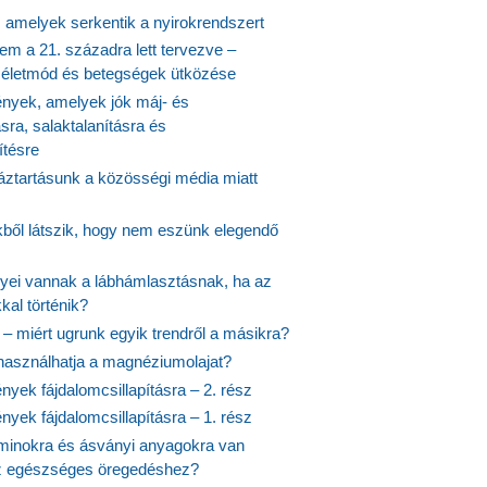
, amelyek serkentik a nyirokrendszert
em a 21. századra lett tervezve –
ós életmód és betegségek ütközése
yek, amelyek jók máj- és
ásra, salaktalanításra és
ítésre
ztartásunk a közösségi média miatt
ekből látszik, hogy nem eszünk elegendő
nyei vannak a lábhámlasztásnak, ha az
kal történik?
 – miért ugrunk egyik trendről a másikra?
 használhatja a magnéziumolajat?
yek fájdalomcsillapításra – 2. rész
yek fájdalomcsillapításra – 1. rész
aminokra és ásványi anyagokra van
z egészséges öregedéshez?