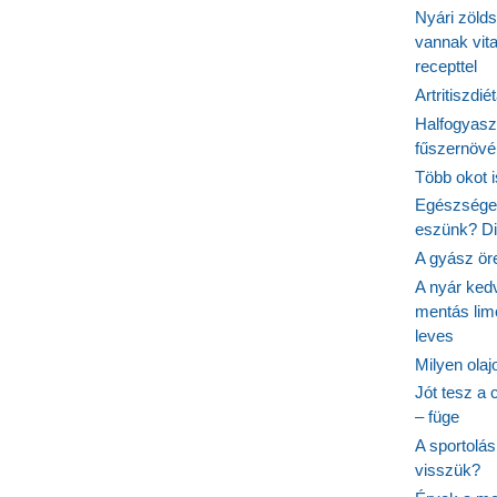
Nyári zöld
vannak vit
recepttel
Artritiszdié
Halfogyasz
fűszernövén
Több okot 
Egészséges
eszünk? Dió
A gyász ör
A nyár ked
mentás lim
leves
Milyen ola
Jót tesz a 
– füge
A sportolá
visszük?