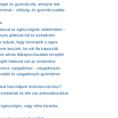
ségek és gyümölcsök, amelyek tele
aminnal – zöldség- és gyümölcssaláta-
ta
tással az egészségünk védelmében –
yes grillezett hal és tonhalkrém
is tudunk, hogy kimenjünk a napra
ek leszünk, ha sok lila káposztát
s-almás lilakáposztasaláta-recepttel
egítő hatással van az emberekre
vence: sárgadinnye – sárgadinnyés-
onádé és sárgadinnyés-gyömbéres
jokat használjunk testmasszázshoz?
csontoknak és tele van antioxidánsokkal
s egészséges, vagy néha túlzásba