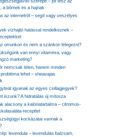
egészségjavító szerepe – jót tesz az
, a bőrnek és a hajnak
 az internetről – segít vagy veszélyes
yek vízhajtó hatással rendelkeznek –
receptekkel
 az orrunkon és nem a szánkon lélegezni?
ükségünk van ennyi vitaminra, vagy
angzó marketing?
őr nemcsak télen, hanem minden
probléma lehet – sheavajas
k
gyteát igyanak az egyes csillagjegyek?
et iszunk? A hidratálás új mítosza
k alacsony a kalóriatartalma – citromos-
kolasaláta-recepttel
szségügyi kockázatai vannak a
?
szép: levendula – levendulás balzsam,