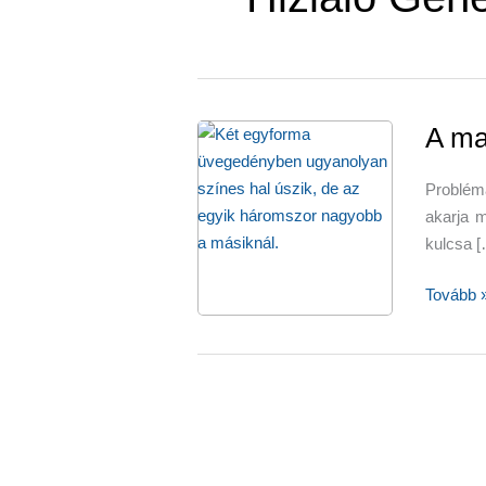
A ma
Problém
akarja m
kulcsa [
A
Tovább 
magnéz
karcsúsí