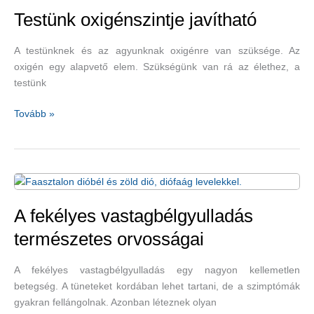
Testünk oxigénszintje javítható
A testünknek és az agyunknak oxigénre van szüksége. Az
oxigén egy alapvető elem. Szükségünk van rá az élethez, a
testünk
Testünk
Tovább »
oxigénszintje
javítható
A fekélyes vastagbélgyulladás
természetes orvosságai
A fekélyes vastagbélgyulladás egy nagyon kellemetlen
betegség. A tüneteket kordában lehet tartani, de a szimptómák
gyakran fellángolnak. Azonban léteznek olyan