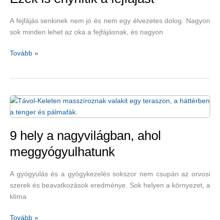
a
szorongást
A fejfájás senkinek nem jó és nem egy élvezetes dolog. Nagyon
sok minden lehet az oka a fejfájásnak, és nagyon
Ezek
Tovább »
is
enyhítik
a
fejfájást
9 hely a nagyvilágban, ahol
meggyógyulhatunk
A gyógyulás és a gyógykezelés sokszor nem csupán az orvosi
szerek és beavatkozások eredménye. Sok helyen a környezet, a
klíma
9
Tovább »