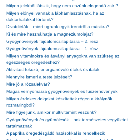
Milyen jelekből látszik, hogy nem eszünk elegendő zsírt?
Milyen előnyei vannak a lábhámlasztásnak, ha az
doktorhalakkal történik?
Divatdiéták – miért ugrunk egyik trendről a másikra?
Ki és mire használhatja a magnéziumolajat?
Gyógynövények fájdalomcsillapításra – 2. rész
Gyógynövények fájdalomcsillapításra – 1. rész
Milyen vitaminokra és ásványi anyagokra van szükség az
egészséges öregedéshez?
Aktivitást fokozó, energianövelő ételek és italok
Mennyire ismeri a teste jelzéseit?
Mire jó a rózsalekvár?
Magas vérnyomásra gyógynövények és fűszernövények
Milyen érdekes dolgokat készítettek régen a királynők
rozmaringból?
Mire figyeljünk, amikor multivitamint veszünk?
Gyógynövények és gyümölcsök – sok természetes vegyületet
tartalmaznak
A paprika öregedésgátló hatásokkal is rendelkezik