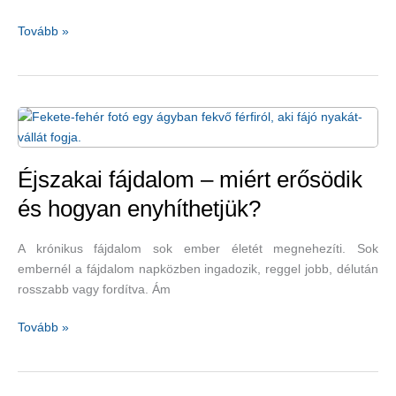
Mi
Tovább »
is
az
a
természetgyógyászat?
–
1.
rész
Éjszakai fájdalom – miért erősödik
és hogyan enyhíthetjük?
A krónikus fájdalom sok ember életét megnehezíti. Sok
embernél a fájdalom napközben ingadozik, reggel jobb, délután
rosszabb vagy fordítva. Ám
Éjszakai
Tovább »
fájdalom
–
miért