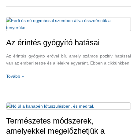
serkentik
a
nyirokrendszert
Az érintés gyógyító hatásai
Az érintés gyógyító erővel bír, amely számos pozitív hatással
van az emberi testre és a lélekre egyaránt. Ebben a cikkünkben
Az
Tovább »
érintés
gyógyító
hatásai
Természetes módszerek,
amelyekkel megelőzhetjük a