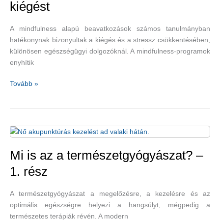
kiégést
A mindfulness alapú beavatkozások számos tanulmányban
hatékonynak bizonyultak a kiégés és a stressz csökkentésében,
különösen egészségügyi dolgozóknál. A mindfulness-programok
enyhítik
Természetes
Tovább »
módszerek,
amelyekkel
megelőzhetjük
a
kiégést
Mi is az a természetgyógyászat? –
1. rész
A természetgyógyászat a megelőzésre, a kezelésre és az
optimális egészségre helyezi a hangsúlyt, mégpedig a
természetes terápiák révén. A modern