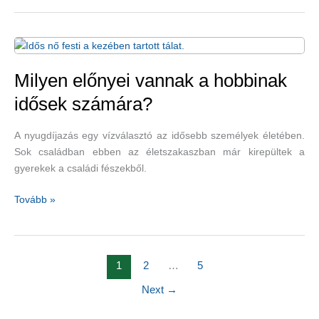
természetes
úton
is
kezelhető
Milyen előnyei vannak a hobbinak
idősek számára?
A nyugdíjazás egy vízválasztó az idősebb személyek életében.
Sok családban ebben az életszakaszban már kirepültek a
gyerekek a családi fészekből.
Milyen
Tovább »
előnyei
vannak
a
hobbinak
1
2
…
5
idősek
Next
→
számára?