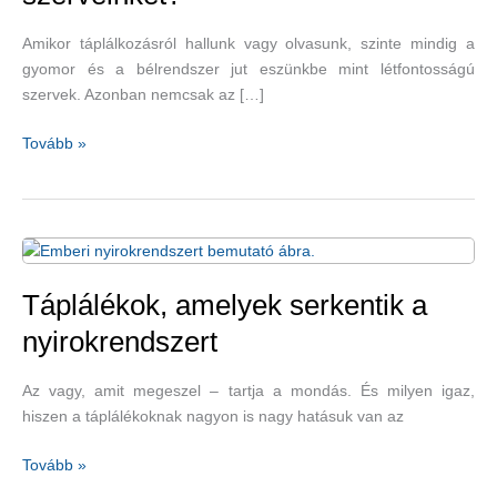
Amikor táplálkozásról hallunk vagy olvasunk, szinte mindig a
gyomor és a bélrendszer jut eszünkbe mint létfontosságú
szervek. Azonban nemcsak az […]
Hogyan
Tovább »
tápláljuk
a
létfontosságú
szerveinket?
Táplálékok, amelyek serkentik a
nyirokrendszert
Az vagy, amit megeszel – tartja a mondás. És milyen igaz,
hiszen a táplálékoknak nagyon is nagy hatásuk van az
Táplálékok,
Tovább »
amelyek