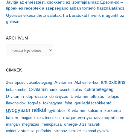
Javítja az emésztést, csökkenti az izomfájdalmat: Epsom-só –
tippek és receptek a szépségápolásban történő használatához
Gyorsan elkészíthető saláták, ha barátokat hívunk magunkhoz
grillezni
ARCHÍVUM
A
r
c
h
CÍMKÉK
í
v
antioxidáns
A-vitamin
2-es típusú cukorbetegség
Alzheimer-kór
u
m
C-vitamin
cukorbetegség
béta-karotin
cink
csontritkulás
depresszió
E-vitamin
D-vitamin
dohányzás
elhízás
fejfájás
gyulladáscsökkentő
flavonoidok
fogyás
fokhagyma
folát
gyógyszer nélkül
kalcium
gyömbér
K-vitamin
kurkuma
kálium
magas vérnyomás
magnézium
magas koleszterinszint
mangán
megfázás
menopauza
omega-3 zsírsavak
stressz
stroke
oxidatív stressz
puffadás
szabad gyökök