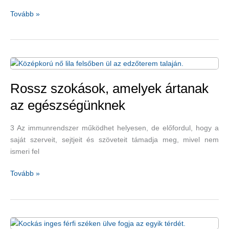
A
Tovább »
fekélyes
vastagbélgyulladás
természetes
orvosságai
Rossz szokások, amelyek ártanak
az egészségünknek
3 Az immunrendszer működhet helyesen, de előfordul, hogy a
saját szerveit, sejtjeit és szöveteit támadja meg, mivel nem
ismeri fel
Rossz
Tovább »
szokások,
amelyek
ártanak
az