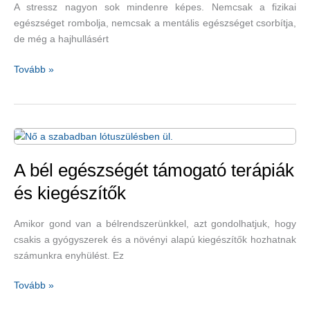
A stressz nagyon sok mindenre képes. Nemcsak a fizikai
egészséget rombolja, nemcsak a mentális egészséget csorbítja,
de még a hajhullásért
Ha
Tovább »
sokat
idegeskedünk,
kihullhat
a
hajunk
A bél egészségét támogató terápiák
és kiegészítők
Amikor gond van a bélrendszerünkkel, azt gondolhatjuk, hogy
csakis a gyógyszerek és a növényi alapú kiegészítők hozhatnak
számunkra enyhülést. Ez
A
Tovább »
bél