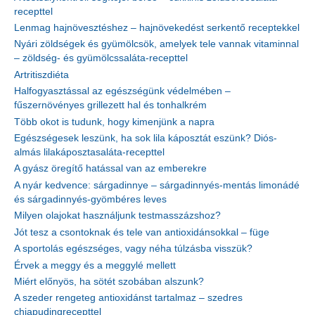
recepttel
Lenmag hajnövesztéshez – hajnövekedést serkentő receptekkel
Nyári zöldségek és gyümölcsök, amelyek tele vannak vitaminnal
– zöldség- és gyümölcssaláta-recepttel
Artritiszdiéta
Halfogyasztással az egészségünk védelmében –
fűszernövényes grillezett hal és tonhalkrém
Több okot is tudunk, hogy kimenjünk a napra
Egészségesek leszünk, ha sok lila káposztát eszünk? Diós-
almás lilakáposztasaláta-recepttel
A gyász öregítő hatással van az emberekre
A nyár kedvence: sárgadinnye – sárgadinnyés-mentás limonádé
és sárgadinnyés-gyömbéres leves
Milyen olajokat használjunk testmasszázshoz?
Jót tesz a csontoknak és tele van antioxidánsokkal – füge
A sportolás egészséges, vagy néha túlzásba visszük?
Érvek a meggy és a meggylé mellett
Miért előnyös, ha sötét szobában alszunk?
A szeder rengeteg antioxidánst tartalmaz – szedres
chiapudingrecepttel