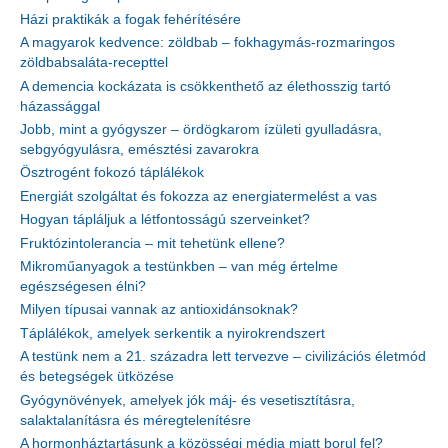
Házi praktikák a fogak fehérítésére
A magyarok kedvence: zöldbab – fokhagymás-rozmaringos
zöldbabsaláta-recepttel
A demencia kockázata is csökkenthető az élethosszig tartó
házassággal
Jobb, mint a gyógyszer – ördögkarom ízületi gyulladásra,
sebgyógyulásra, emésztési zavarokra
Ösztrogént fokozó táplálékok
Energiát szolgáltat és fokozza az energiatermelést a vas
Hogyan tápláljuk a létfontosságú szerveinket?
Fruktózintolerancia – mit tehetünk ellene?
Mikroműanyagok a testünkben – van még értelme
egészségesen élni?
Milyen típusai vannak az antioxidánsoknak?
Táplálékok, amelyek serkentik a nyirokrendszert
A testünk nem a 21. századra lett tervezve – civilizációs életmód
és betegségek ütközése
Gyógynövények, amelyek jók máj- és vesetisztításra,
salaktalanításra és méregtelenítésre
A hormonháztartásunk a közösségi média miatt borul fel?