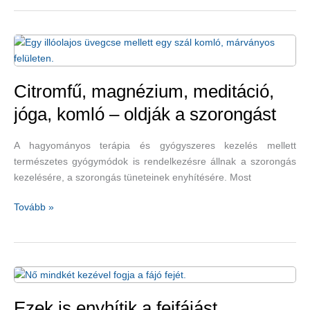
egészségét
támogató
terápiák
és
kiegészítők
Citromfű, magnézium, meditáció,
jóga, komló – oldják a szorongást
A hagyományos terápia és gyógyszeres kezelés mellett
természetes gyógymódok is rendelkezésre állnak a szorongás
kezelésére, a szorongás tüneteinek enyhítésére. Most
Citromfű,
Tovább »
magnézium,
meditáció,
jóga,
komló
–
oldják
Ezek is enyhítik a fejfájást