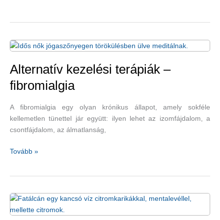
hely
a
nagyvilágban,
ahol
meggyógyulhatunk
Alternatív kezelési terápiák –
fibromialgia
A fibromialgia egy olyan krónikus állapot, amely sokféle
kellemetlen tünettel jár együtt: ilyen lehet az izomfájdalom, a
csontfájdalom, az álmatlanság,
Alternatív
Tovább »
kezelési
terápiák
–
fibromialgia