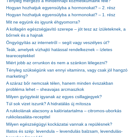
Tényleg mérgező a mindennapi kozmetikumaink fele?
Hogyan hozhatjuk egyensúlyba a hormonokat? – 2. rész
Hogyan hozhatjuk egyensúlyba a hormonokat? – 1. rész
Mit ne együnk és igyunk éhgyomorra?
A kollagén egészségjavító szerepe – jót tesz az ízületeknek, a
bőrnek és a hajnak
Öngyógyítás az internetről – segít vagy veszélyes út?
Teák, amelyek vízhajtó hatással rendelkeznek – ízletes
teareceptekkel
Miért jobb az orrunkon és nem a szánkon lélegezni?
Tényleg szükségünk van ennyi vitaminra, vagy csak jól hangzó
marketing?
A száraz bőr nemcsak télen, hanem minden évszakban
probléma lehet – sheavajas arcmaszkok
Milyen gyógyteát igyanak az egyes csillagjegyek?
Túl sok vizet iszunk? A hidratálás új mítosza
A rukkolának alacsony a kalóriatartalma – citromos-uborkás
rukkolasaláta-recepttel
Milyen egészségügyi kockázatai vannak a repülésnek?
Illatos és szép: levendula – levendulás balzsam, levendulás-