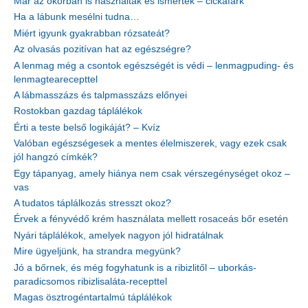
Már az ókorban is használták és ismerték – cickafark
Ha a lábunk mesélni tudna…
Miért igyunk gyakrabban rózsateát?
Az olvasás pozitívan hat az egészségre?
A lenmag még a csontok egészségét is védi – lenmagpuding- és
lenmagtearecepttel
A lábmasszázs és talpmasszázs előnyei
Rostokban gazdag táplálékok
Érti a teste belső logikáját? – Kvíz
Valóban egészségesek a mentes élelmiszerek, vagy ezek csak
jól hangzó címkék?
Egy tápanyag, amely hiánya nem csak vérszegénységet okoz –
vas
A tudatos táplálkozás stresszt okoz?
Érvek a fényvédő krém használata mellett rosaceás bőr esetén
Nyári táplálékok, amelyek nagyon jól hidratálnak
Mire ügyeljünk, ha strandra megyünk?
Jó a bőrnek, és még fogyhatunk is a ribizlitől – uborkás-
paradicsomos ribizlisaláta-recepttel
Magas ösztrogéntartalmú táplálékok