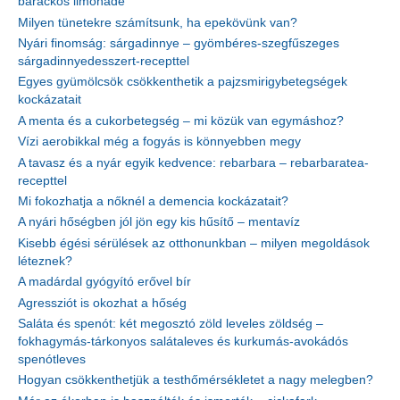
barackos limonádé
Milyen tünetekre számítsunk, ha epekövünk van?
Nyári finomság: sárgadinnye – gyömbéres-szegfűszeges
sárgadinnyedesszert-recepttel
Egyes gyümölcsök csökkenthetik a pajzsmirigybetegségek
kockázatait
A menta és a cukorbetegség – mi közük van egymáshoz?
Vízi aerobikkal még a fogyás is könnyebben megy
A tavasz és a nyár egyik kedvence: rebarbara – rebarbaratea-
recepttel
Mi fokozhatja a nőknél a demencia kockázatait?
A nyári hőségben jól jön egy kis hűsítő – mentavíz
Kisebb égési sérülések az otthonunkban – milyen megoldások
léteznek?
A madárdal gyógyító erővel bír
Agressziót is okozhat a hőség
Saláta és spenót: két megosztó zöld leveles zöldség –
fokhagymás-tárkonyos salátaleves és kurkumás-avokádós
spenótleves
Hogyan csökkenthetjük a testhőmérsékletet a nagy melegben?