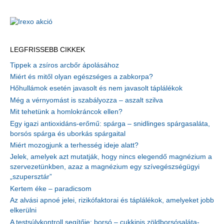
LEGFRISSEBB CIKKEK
Tippek a zsíros arcbőr ápolásához
Miért és mitől olyan egészséges a zabkorpa?
Hőhullámok esetén javasolt és nem javasolt táplálékok
Még a vérnyomást is szabályozza – aszalt szilva
Mit tehetünk a homlokráncok ellen?
Egy igazi antioxidáns-erőmű: spárga – snidlinges spárgasaláta,
borsós spárga és uborkás spárgaital
Miért mozogjunk a terhesség ideje alatt?
Jelek, amelyek azt mutatják, hogy nincs elegendő magnézium a
szervezetünkben, azaz a magnézium egy szívegészségügyi
„szupersztár”
Kertem éke – paradicsom
Az alvási apnoé jelei, rizikófaktorai és táplálékok, amelyeket jobb
elkerülni
A testsúlykontroll segítője: borsó – cukkinis zöldborsósaláta-