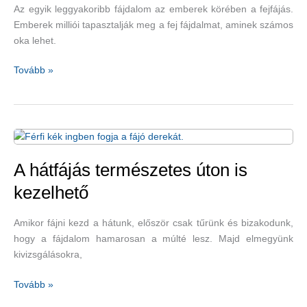
ízületi
Az egyik leggyakoribb fájdalom az emberek körében a fejfájás.
gyulladást
Emberek milliói tapasztalják meg a fej fájdalmat, aminek számos
hatékonyan
oka lehet.
csillapító
zöldségek
Holisztikus
Tovább »
megoldások
fejfájásra
A hátfájás természetes úton is
kezelhető
Amikor fájni kezd a hátunk, először csak tűrünk és bizakodunk,
hogy a fájdalom hamarosan a múlté lesz. Majd elmegyünk
kivizsgálásokra,
A
Tovább »
hátfájás