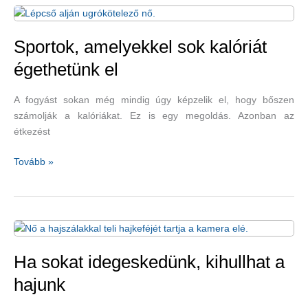
erősödik
és
hogyan
Sportok, amelyekkel sok kalóriát
enyhíthetjük?
égethetünk el
A fogyást sokan még mindig úgy képzelik el, hogy bőszen
számolják a kalóriákat. Ez is egy megoldás. Azonban az
étkezést
Sportok,
Tovább »
amelyekkel
sok
kalóriát
égethetünk
el
Ha sokat idegeskedünk, kihullhat a
hajunk