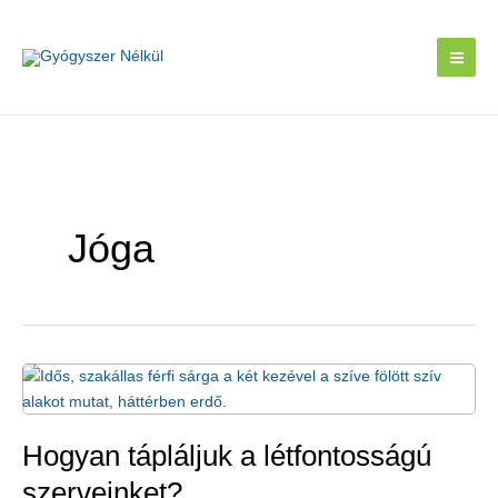
Skip
to
content
Jóga
Hogyan tápláljuk a létfontosságú
szerveinket?