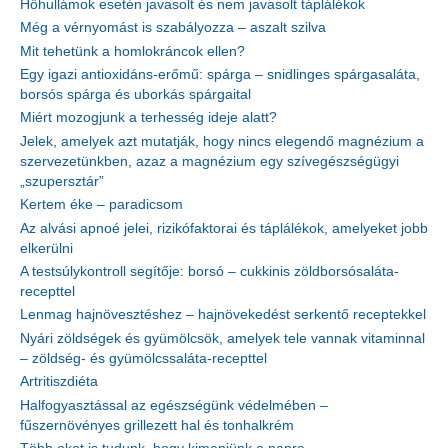
Hőhullámok esetén javasolt és nem javasolt táplálékok
Még a vérnyomást is szabályozza – aszalt szilva
Mit tehetünk a homlokráncok ellen?
Egy igazi antioxidáns-erőmű: spárga – snidlinges spárgasaláta,
borsós spárga és uborkás spárgaital
Miért mozogjunk a terhesség ideje alatt?
Jelek, amelyek azt mutatják, hogy nincs elegendő magnézium a
szervezetünkben, azaz a magnézium egy szívegészségügyi
„szupersztár”
Kertem éke – paradicsom
Az alvási apnoé jelei, rizikófaktorai és táplálékok, amelyeket jobb
elkerülni
A testsúlykontroll segítője: borsó – cukkinis zöldborsósaláta-
recepttel
Lenmag hajnövesztéshez – hajnövekedést serkentő receptekkel
Nyári zöldségek és gyümölcsök, amelyek tele vannak vitaminnal
– zöldség- és gyümölcssaláta-recepttel
Artritiszdiéta
Halfogyasztással az egészségünk védelmében –
fűszernövényes grillezett hal és tonhalkrém