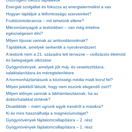
Ösztrogént fokozó táplálékok
Energiát szolgáltat és fokozza az energiatermelést a vas
Hogyan tápláljuk a létfontosságú szerveinket?
Fruktózintolerancia – mit tehetünk ellene?
Mikroműanyagok a testünkben – van még értelme
egészségesen élni?
Milyen típusai vannak az antioxidánsoknak?
Táplálékok, amelyek serkentik a nyirokrendszert
A testünk nem a 21. századra lett tervezve – civilizációs életmód
és betegségek ütközése
Gyógynövények, amelyek jók máj- és vesetisztításra,
salaktalanításra és méregtelenítésre
A hormonháztartásunk a közösségi média miatt borul fel?
Milyen jelekből látszik, hogy nem eszünk elegendő zsírt?
Milyen előnyei vannak a lábhámlasztásnak, ha az
doktorhalakkal történik?
Divatdiéták – miért ugrunk egyik trendről a másikra?
Ki és mire használhatja a magnéziumolajat?
Gyógynövények fájdalomcsillapításra – 2. rész
Gyógynövények fájdalomcsillapításra – 1. rész