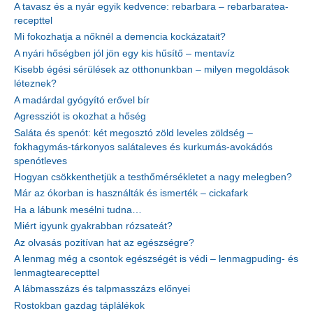
A tavasz és a nyár egyik kedvence: rebarbara – rebarbaratea-
recepttel
Mi fokozhatja a nőknél a demencia kockázatait?
A nyári hőségben jól jön egy kis hűsítő – mentavíz
Kisebb égési sérülések az otthonunkban – milyen megoldások
léteznek?
A madárdal gyógyító erővel bír
Agressziót is okozhat a hőség
Saláta és spenót: két megosztó zöld leveles zöldség –
fokhagymás-tárkonyos salátaleves és kurkumás-avokádós
spenótleves
Hogyan csökkenthetjük a testhőmérsékletet a nagy melegben?
Már az ókorban is használták és ismerték – cickafark
Ha a lábunk mesélni tudna…
Miért igyunk gyakrabban rózsateát?
Az olvasás pozitívan hat az egészségre?
A lenmag még a csontok egészségét is védi – lenmagpuding- és
lenmagtearecepttel
A lábmasszázs és talpmasszázs előnyei
Rostokban gazdag táplálékok