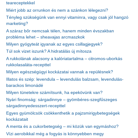
teareceptekkel
Miért jobb az orrunkon és nem a szánkon lélegezni?
Tényleg szükségünk van ennyi vitaminra, vagy csak jól hangzó
marketing?
A száraz bőr nemcsak télen, hanem minden évszakban
probléma lehet – sheavajas arcmaszkok
Milyen gyógyteát igyanak az egyes csillagjegyek?
Túl sok vizet iszunk? A hidratálás új mítosza
A rukkolának alacsony a kalóriatartalma – citromos-uborkás
rukkolasaláta-recepttel
Milyen egészségügyi kockázatai vannak a repülésnek?
Illatos és szép: levendula – levendulás balzsam, levendulás-
barackos limonádé
Milyen tünetekre számítsunk, ha epekövünk van?
Nyári finomság: sárgadinnye – gyömbéres-szegfűszeges
sárgadinnyedesszert-recepttel
Egyes gyümölcsök csökkenthetik a pajzsmirigybetegségek
kockázatait
A menta és a cukorbetegség – mi közük van egymáshoz?
Vízi aerobikkal még a fogyás is könnyebben megy