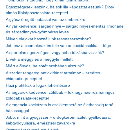
Több okot is tudunk, hogy kimenjünk a napra
Egészségesek leszünk, ha sok lila káposztát eszünk? Diós-
almás lilakáposztasaláta-recepttel
A gyász öregítő hatással van az emberekre
A nyár kedvence: sárgadinnye – sárgadinnyés-mentás limonádé
és sárgadinnyés-gyömbéres leves
Milyen olajokat használjunk testmasszázshoz?
Jót tesz a csontoknak és tele van antioxidánsokkal – füge
A sportolás egészséges, vagy néha túlzásba visszük?
Érvek a meggy és a meggylé mellett
Miért előnyös, ha sötét szobában alszunk?
A szeder rengeteg antioxidánst tartalmaz – szedres
chiapudingrecepttel
Házi praktikák a fogak fehérítésére
A magyarok kedvence: zöldbab – fokhagymás-rozmaringos
zöldbabsaláta-recepttel
A demencia kockázata is csökkenthető az élethosszig tartó
házassággal
Jobb, mint a gyógyszer – ördögkarom ízületi gyulladásra,
sebgyógyulásra, emésztési zavarokra