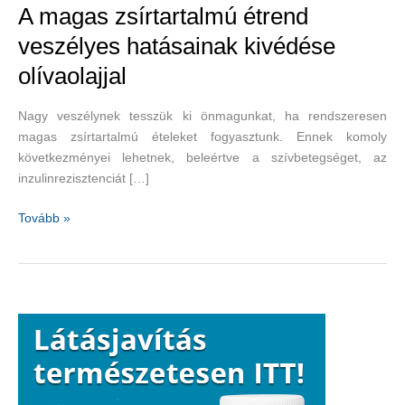
A magas zsírtartalmú étrend
veszélyes hatásainak kivédése
olívaolajjal
Nagy veszélynek tesszük ki önmagunkat, ha rendszeresen
magas zsírtartalmú ételeket fogyasztunk. Ennek komoly
következményei lehetnek, beleértve a szívbetegséget, az
inzulinrezisztenciát […]
A
Tovább »
magas
zsírtartalmú
étrend
veszélyes
hatásainak
kivédése
olívaolajjal