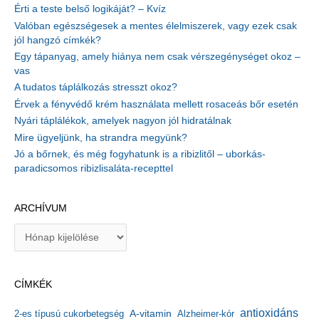
Érti a teste belső logikáját? – Kvíz
Valóban egészségesek a mentes élelmiszerek, vagy ezek csak
jól hangzó címkék?
Egy tápanyag, amely hiánya nem csak vérszegénységet okoz –
vas
A tudatos táplálkozás stresszt okoz?
Érvek a fényvédő krém használata mellett rosaceás bőr esetén
Nyári táplálékok, amelyek nagyon jól hidratálnak
Mire ügyeljünk, ha strandra megyünk?
Jó a bőrnek, és még fogyhatunk is a ribizlitől – uborkás-
paradicsomos ribizlisaláta-recepttel
ARCHÍVUM
A
r
c
h
CÍMKÉK
í
v
antioxidáns
A-vitamin
2-es típusú cukorbetegség
Alzheimer-kór
u