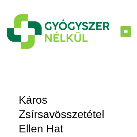
Skip
to
content
Káros
Zsírsavösszetétel
Ellen Hat