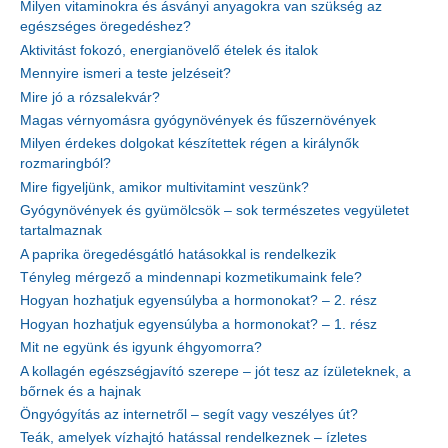
Milyen vitaminokra és ásványi anyagokra van szükség az
egészséges öregedéshez?
Aktivitást fokozó, energianövelő ételek és italok
Mennyire ismeri a teste jelzéseit?
Mire jó a rózsalekvár?
Magas vérnyomásra gyógynövények és fűszernövények
Milyen érdekes dolgokat készítettek régen a királynők
rozmaringból?
Mire figyeljünk, amikor multivitamint veszünk?
Gyógynövények és gyümölcsök – sok természetes vegyületet
tartalmaznak
A paprika öregedésgátló hatásokkal is rendelkezik
Tényleg mérgező a mindennapi kozmetikumaink fele?
Hogyan hozhatjuk egyensúlyba a hormonokat? – 2. rész
Hogyan hozhatjuk egyensúlyba a hormonokat? – 1. rész
Mit ne együnk és igyunk éhgyomorra?
A kollagén egészségjavító szerepe – jót tesz az ízületeknek, a
bőrnek és a hajnak
Öngyógyítás az internetről – segít vagy veszélyes út?
Teák, amelyek vízhajtó hatással rendelkeznek – ízletes