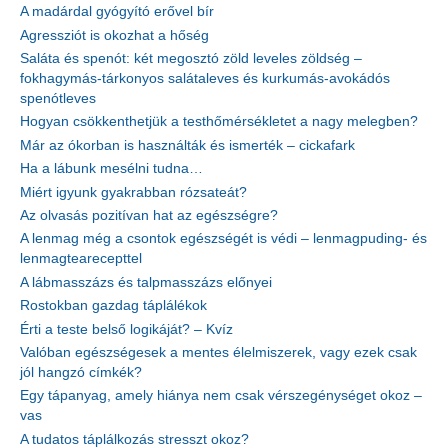
A madárdal gyógyító erővel bír
Agressziót is okozhat a hőség
Saláta és spenót: két megosztó zöld leveles zöldség –
fokhagymás-tárkonyos salátaleves és kurkumás-avokádós
spenótleves
Hogyan csökkenthetjük a testhőmérsékletet a nagy melegben?
Már az ókorban is használták és ismerték – cickafark
Ha a lábunk mesélni tudna…
Miért igyunk gyakrabban rózsateát?
Az olvasás pozitívan hat az egészségre?
A lenmag még a csontok egészségét is védi – lenmagpuding- és
lenmagtearecepttel
A lábmasszázs és talpmasszázs előnyei
Rostokban gazdag táplálékok
Érti a teste belső logikáját? – Kvíz
Valóban egészségesek a mentes élelmiszerek, vagy ezek csak
jól hangzó címkék?
Egy tápanyag, amely hiánya nem csak vérszegénységet okoz –
vas
A tudatos táplálkozás stresszt okoz?