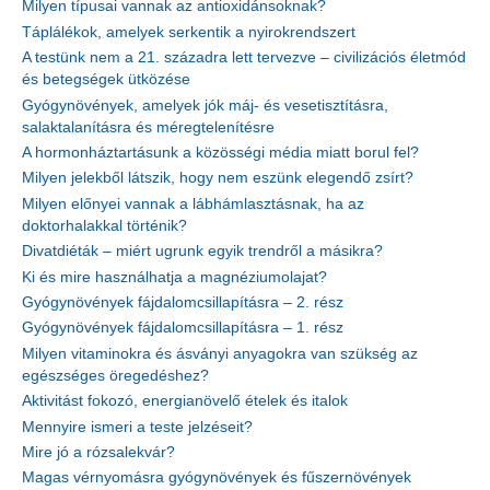
Milyen típusai vannak az antioxidánsoknak?
Táplálékok, amelyek serkentik a nyirokrendszert
A testünk nem a 21. századra lett tervezve – civilizációs életmód
és betegségek ütközése
Gyógynövények, amelyek jók máj- és vesetisztításra,
salaktalanításra és méregtelenítésre
A hormonháztartásunk a közösségi média miatt borul fel?
Milyen jelekből látszik, hogy nem eszünk elegendő zsírt?
Milyen előnyei vannak a lábhámlasztásnak, ha az
doktorhalakkal történik?
Divatdiéták – miért ugrunk egyik trendről a másikra?
Ki és mire használhatja a magnéziumolajat?
Gyógynövények fájdalomcsillapításra – 2. rész
Gyógynövények fájdalomcsillapításra – 1. rész
Milyen vitaminokra és ásványi anyagokra van szükség az
egészséges öregedéshez?
Aktivitást fokozó, energianövelő ételek és italok
Mennyire ismeri a teste jelzéseit?
Mire jó a rózsalekvár?
Magas vérnyomásra gyógynövények és fűszernövények