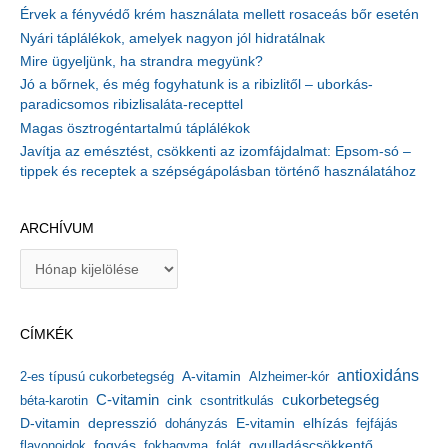
Érvek a fényvédő krém használata mellett rosaceás bőr esetén
Nyári táplálékok, amelyek nagyon jól hidratálnak
Mire ügyeljünk, ha strandra megyünk?
Jó a bőrnek, és még fogyhatunk is a ribizlitől – uborkás-
paradicsomos ribizlisaláta-recepttel
Magas ösztrogéntartalmú táplálékok
Javítja az emésztést, csökkenti az izomfájdalmat: Epsom-só –
tippek és receptek a szépségápolásban történő használatához
ARCHÍVUM
A
r
c
h
CÍMKÉK
í
v
antioxidáns
A-vitamin
2-es típusú cukorbetegség
Alzheimer-kór
u
m
C-vitamin
cukorbetegség
béta-karotin
cink
csontritkulás
depresszió
E-vitamin
D-vitamin
dohányzás
elhízás
fejfájás
gyulladáscsökkentő
flavonoidok
fogyás
fokhagyma
folát