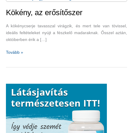
Kökény, az erősítőszer
A kökénycserje tavasszal virágzik, és mert tele van tövissel,
ideális feltételeket nyújt a fészkelő madaraknak. Ősszel aztán,
októberben érik a […]
Kökény,
Tovább »
az
erősítőszer