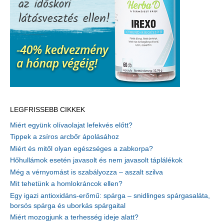
LEGFRISSEBB CIKKEK
Miért együnk olívaolajat lefekvés előtt?
Tippek a zsíros arcbőr ápolásához
Miért és mitől olyan egészséges a zabkorpa?
Hőhullámok esetén javasolt és nem javasolt táplálékok
Még a vérnyomást is szabályozza – aszalt szilva
Mit tehetünk a homlokráncok ellen?
Egy igazi antioxidáns-erőmű: spárga – snidlinges spárgasaláta,
borsós spárga és uborkás spárgaital
Miért mozogjunk a terhesség ideje alatt?