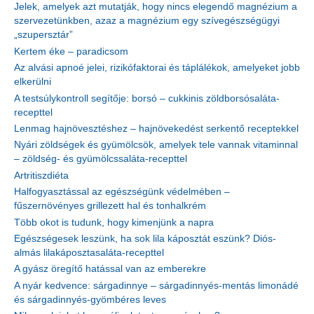
Jelek, amelyek azt mutatják, hogy nincs elegendő magnézium a
szervezetünkben, azaz a magnézium egy szívegészségügyi
„szupersztár”
Kertem éke – paradicsom
Az alvási apnoé jelei, rizikófaktorai és táplálékok, amelyeket jobb
elkerülni
A testsúlykontroll segítője: borsó – cukkinis zöldborsósaláta-
recepttel
Lenmag hajnövesztéshez – hajnövekedést serkentő receptekkel
Nyári zöldségek és gyümölcsök, amelyek tele vannak vitaminnal
– zöldség- és gyümölcssaláta-recepttel
Artritiszdiéta
Halfogyasztással az egészségünk védelmében –
fűszernövényes grillezett hal és tonhalkrém
Több okot is tudunk, hogy kimenjünk a napra
Egészségesek leszünk, ha sok lila káposztát eszünk? Diós-
almás lilakáposztasaláta-recepttel
A gyász öregítő hatással van az emberekre
A nyár kedvence: sárgadinnye – sárgadinnyés-mentás limonádé
és sárgadinnyés-gyömbéres leves