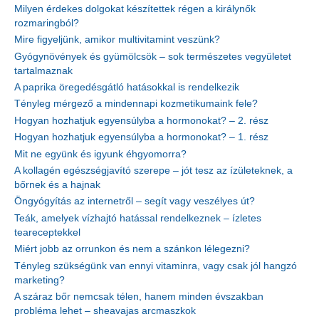
Milyen érdekes dolgokat készítettek régen a királynők
rozmaringból?
Mire figyeljünk, amikor multivitamint veszünk?
Gyógynövények és gyümölcsök – sok természetes vegyületet
tartalmaznak
A paprika öregedésgátló hatásokkal is rendelkezik
Tényleg mérgező a mindennapi kozmetikumaink fele?
Hogyan hozhatjuk egyensúlyba a hormonokat? – 2. rész
Hogyan hozhatjuk egyensúlyba a hormonokat? – 1. rész
Mit ne együnk és igyunk éhgyomorra?
A kollagén egészségjavító szerepe – jót tesz az ízületeknek, a
bőrnek és a hajnak
Öngyógyítás az internetről – segít vagy veszélyes út?
Teák, amelyek vízhajtó hatással rendelkeznek – ízletes
teareceptekkel
Miért jobb az orrunkon és nem a szánkon lélegezni?
Tényleg szükségünk van ennyi vitaminra, vagy csak jól hangzó
marketing?
A száraz bőr nemcsak télen, hanem minden évszakban
probléma lehet – sheavajas arcmaszkok