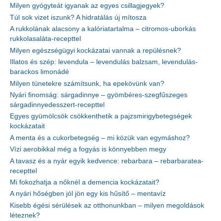
Milyen gyógyteát igyanak az egyes csillagjegyek?
Túl sok vizet iszunk? A hidratálás új mítosza
A rukkolának alacsony a kalóriatartalma – citromos-uborkás
rukkolasaláta-recepttel
Milyen egészségügyi kockázatai vannak a repülésnek?
Illatos és szép: levendula – levendulás balzsam, levendulás-
barackos limonádé
Milyen tünetekre számítsunk, ha epekövünk van?
Nyári finomság: sárgadinnye – gyömbéres-szegfűszeges
sárgadinnyedesszert-recepttel
Egyes gyümölcsök csökkenthetik a pajzsmirigybetegségek
kockázatait
A menta és a cukorbetegség – mi közük van egymáshoz?
Vízi aerobikkal még a fogyás is könnyebben megy
A tavasz és a nyár egyik kedvence: rebarbara – rebarbaratea-
recepttel
Mi fokozhatja a nőknél a demencia kockázatait?
A nyári hőségben jól jön egy kis hűsítő – mentavíz
Kisebb égési sérülések az otthonunkban – milyen megoldások
léteznek?