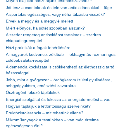
Milyen olajokat használjunk testmasszázshoz?
Jót tesz a csontoknak és tele van antioxidánsokkal – füge
A sportolás egészséges, vagy néha túlzásba visszük?
Érvek a meggy és a meggylé mellett
Miért előnyös, ha sötét szobában alszunk?
A szeder rengeteg antioxidánst tartalmaz – szedres
chiapudingrecepttel
Házi praktikák a fogak fehérítésére
A magyarok kedvence: zöldbab – fokhagymás-rozmaringos
zöldbabsaláta-recepttel
A demencia kockázata is csökkenthető az élethosszig tartó
házassággal
Jobb, mint a gyógyszer – ördögkarom ízületi gyulladásra,
sebgyógyulásra, emésztési zavarokra
Ösztrogént fokozó táplálékok
Energiát szolgáltat és fokozza az energiatermelést a vas
Hogyan tápláljuk a létfontosságú szerveinket?
Fruktózintolerancia – mit tehetünk ellene?
Mikroműanyagok a testünkben – van még értelme
egészségesen élni?