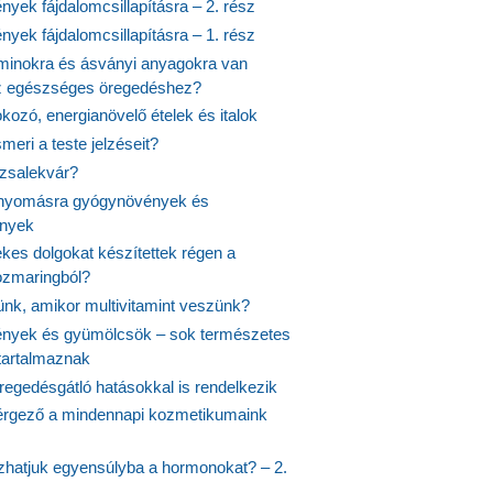
yek fájdalomcsillapításra – 2. rész
yek fájdalomcsillapításra – 1. rész
aminokra és ásványi anyagokra van
z egészséges öregedéshez?
fokozó, energianövelő ételek és italok
meri a teste jelzéseit?
ózsalekvár?
nyomásra gyógynövények és
ények
kes dolgokat készítettek régen a
rozmaringból?
jünk, amikor multivitamint veszünk?
nyek és gyümölcsök – sok természetes
 tartalmaznak
regedésgátló hatásokkal is rendelkezik
rgező a mindennapi kozmetikumaink
hatjuk egyensúlyba a hormonokat? – 2.