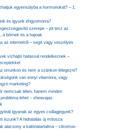
hatjuk egyensúlyba a hormonokat? – 1.
ünk és igyunk éhgyomorra?
egészségjavító szerepe – jót tesz az
, a bőrnek és a hajnak
 az internetről – segít vagy veszélyes
yek vízhajtó hatással rendelkeznek –
receptekkel
 az orrunkon és nem a szánkon lélegezni?
ükségünk van ennyi vitaminra, vagy
angzó marketing?
őr nemcsak télen, hanem minden
probléma lehet – sheavajas
k
gyteát igyanak az egyes csillagjegyek?
et iszunk? A hidratálás új mítosza
k alacsony a kalóriatartalma – citromos-