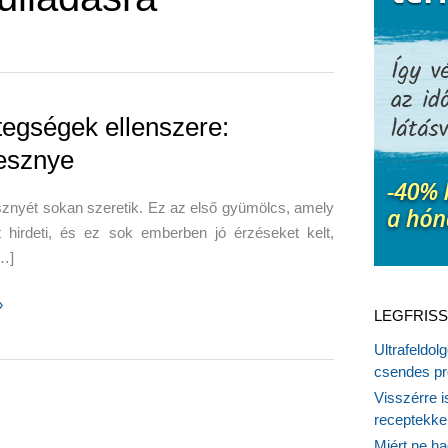
tegségek ellenszere:
esznye
znyét sokan szeretik. Ez az első gyümölcs, amely
t hirdeti, és ez sok emberben jó érzéseket kelt,
…]
»
LEGFRISS
gek
Ultrafeldol
re:
csendes pr
nye
Visszérre 
receptekke
Miért ne ha