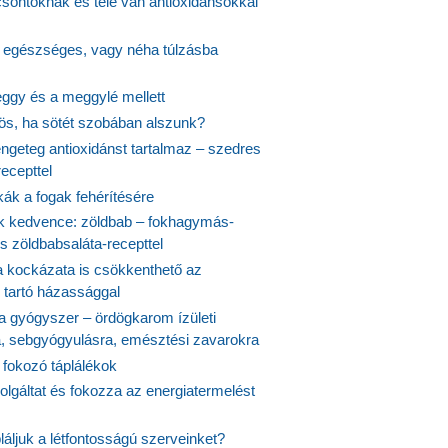
csontoknak és tele van antioxidánsokkal
s egészséges, vagy néha túlzásba
ggy és a meggylé mellett
yös, ha sötét szobában alszunk?
ngeteg antioxidánst tartalmaz – szedres
ecepttel
kák a fogak fehérítésére
 kedvence: zöldbab – fokhagymás-
s zöldbabsaláta-recepttel
 kockázata is csökkenthető az
 tartó házassággal
 a gyógyszer – ördögkarom ízületi
a, sebgyógyulásra, emésztési zavarokra
 fokozó táplálékok
olgáltat és fokozza az energiatermelést
áljuk a létfontosságú szerveinket?