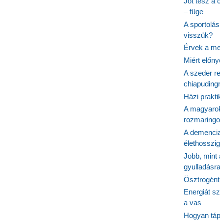
Jót tesz a 
– füge
A sportolá
visszük?
Érvek a me
Miért előn
A szeder re
chiapudingr
Házi prakti
A magyarok
rozmaringo
A demencia
élethosszig
Jobb, mint
gyulladásr
Ösztrogént
Energiát sz
a vas
Hogyan tápl