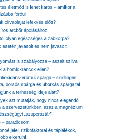
es életmód is lehet káros – amikor a
lzásba fordul
k olívaolajat lefekvés előtt?
síros arcbőr ápolásához
itől olyan egészséges a zabkorpa?
 esetén javasolt és nem javasolt
yomást is szabályozza – aszalt szilva
nk a homlokráncok ellen?
ntioxidáns-erőmű: spárga – snidlinges
ta, borsós spárga és uborkás spárgaital
junk a terhesség ideje alatt?
lyek azt mutatják, hogy nincs elegendő
 a szervezetünkben, azaz a magnézium
észségügyi „szupersztár”
 – paradicsom
noé jelei, rizikófaktorai és táplálékok,
obb elkerülni