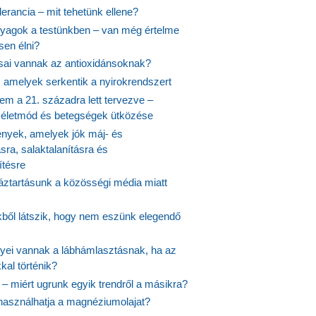
lerancia – mit tehetünk ellene?
agok a testünkben – van még értelme
en élni?
usai vannak az antioxidánsoknak?
, amelyek serkentik a nyirokrendszert
em a 21. századra lett tervezve –
ós életmód és betegségek ütközése
yek, amelyek jók máj- és
ásra, salaktalanításra és
ítésre
ztartásunk a közösségi média miatt
ekből látszik, hogy nem eszünk elegendő
nyei vannak a lábhámlasztásnak, ha az
kal történik?
 – miért ugrunk egyik trendről a másikra?
 használhatja a magnéziumolajat?