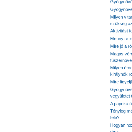
Gyógynövén
Gyógynövén
Milyen vit
szükség a
Aktivitást 
Mennyire is
Mire jó a r
Magas vér
fűszernöv
Milyen érde
királynők 
Mire figyel
Gyógynövé
vegyületet
A paprika ö
Tényleg mé
fele?
Hogyan hoz
rész