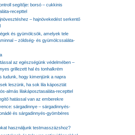
ontroll segítője: borsó – cukkinis
láta-recepttel
növesztéshez – hajnövekedést serkentő
l
ségek és gyümölcsök, amelyek tele
aminnal – zöldség- és gyümölcssaláta-
ta
tással az egészségünk védelmében –
yes grillezett hal és tonhalkrém
is tudunk, hogy kimenjünk a napra
ek leszünk, ha sok lila káposztát
s-almás lilakáposztasaláta-recepttel
egítő hatással van az emberekre
vence: sárgadinnye – sárgadinnyés-
onádé és sárgadinnyés-gyömbéres
jokat használjunk testmasszázshoz?