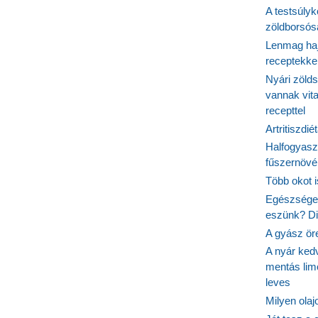
A testsúlyk
zöldborsósa
Lenmag haj
receptekke
Nyári zöld
vannak vit
recepttel
Artritiszdié
Halfogyasz
fűszernövén
Több okot 
Egészséges
eszünk? Dió
A gyász ör
A nyár ked
mentás lim
leves
Milyen ola