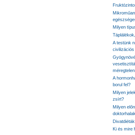
Fruktózinto
Mikroműany
egészséges
Milyen típ
Táplálékok
A testünk n
civilizáci
Gyógynövén
vesetisztít
méregtelen
A hormonhá
borul fel?
Milyen jel
zsírt?
Milyen elő
doktorhalak
Divatdiéták
Ki és mire