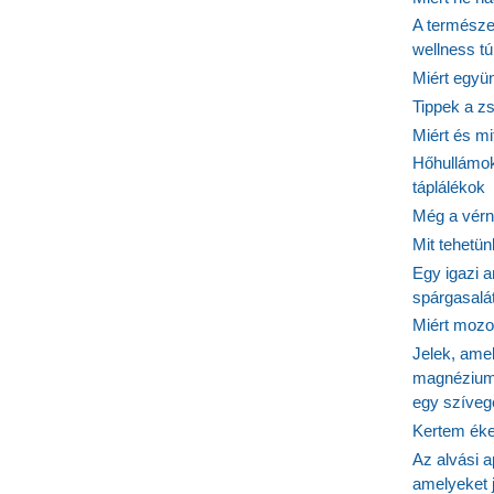
A természet
wellness tú
Miért együn
Tippek a z
Miért és m
Hőhullámok
táplálékok
Még a vérn
Mit tehetü
Egy igazi a
spárgasalá
Miért mozog
Jelek, ame
magnézium
egy szíveg
Kertem éke
Az alvási ap
amelyeket j