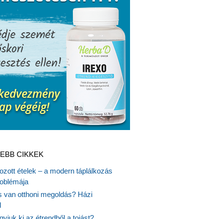
EBB CIKKEK
gozott ételek – a modern táplálkozás
oblémája
is van otthoni megoldás? Házi
l
gyjuk ki az étrendből a tojást?