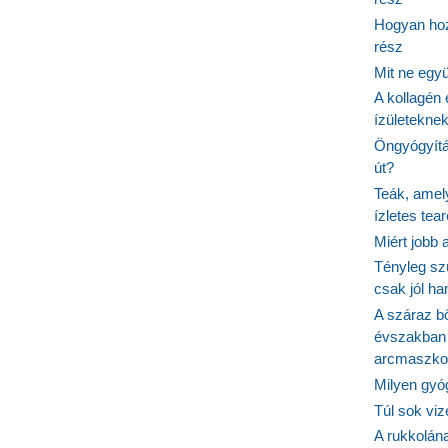
Hogyan hoz
rész
Mit ne egy
A kollagén 
ízületeknek
Öngyógyítás
út?
Teák, amel
ízletes tea
Miért jobb
Tényleg sz
csak jól h
A száraz b
évszakban 
arcmaszko
Milyen gyó
Túl sok viz
A rukkolána