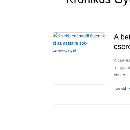
A be
cser
A cseres
a nyara
hiszen [
A
Tovább 
betegsé
ellensze
cseresz