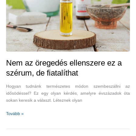
Nem az öregedés ellenszere ez a
szérum, de fiatalíthat
Hogyan tudnánk természetes módon szembeszállni az
idősödéssel? Ez egy olyan kérdés, amelyre évszázadok óta
sokan keresik a választ. Léteznek olyan
Nem
Tovább »
az
öregedés
ellenszere