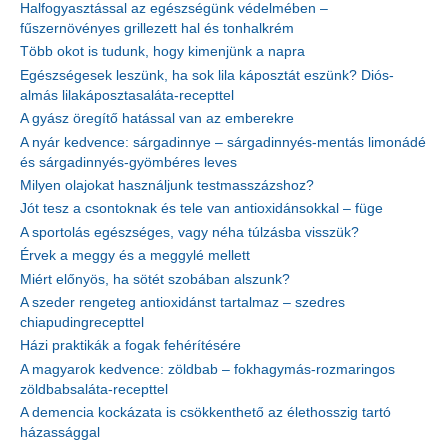
Halfogyasztással az egészségünk védelmében –
fűszernövényes grillezett hal és tonhalkrém
Több okot is tudunk, hogy kimenjünk a napra
Egészségesek leszünk, ha sok lila káposztát eszünk? Diós-
almás lilakáposztasaláta-recepttel
A gyász öregítő hatással van az emberekre
A nyár kedvence: sárgadinnye – sárgadinnyés-mentás limonádé
és sárgadinnyés-gyömbéres leves
Milyen olajokat használjunk testmasszázshoz?
Jót tesz a csontoknak és tele van antioxidánsokkal – füge
A sportolás egészséges, vagy néha túlzásba visszük?
Érvek a meggy és a meggylé mellett
Miért előnyös, ha sötét szobában alszunk?
A szeder rengeteg antioxidánst tartalmaz – szedres
chiapudingrecepttel
Házi praktikák a fogak fehérítésére
A magyarok kedvence: zöldbab – fokhagymás-rozmaringos
zöldbabsaláta-recepttel
A demencia kockázata is csökkenthető az élethosszig tartó
házassággal