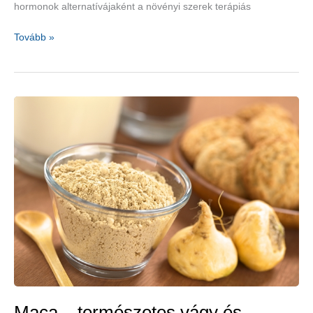
hormonok alternatívájaként a növényi szerek terápiás
Növényekkel
Tovább »
a
változókori
panaszok
ellen
Maca – természetes vágy és