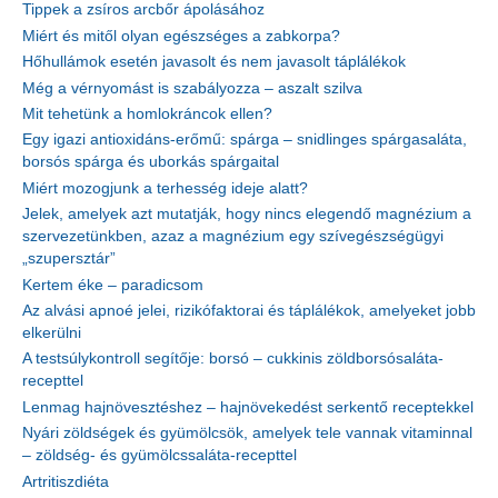
Tippek a zsíros arcbőr ápolásához
Miért és mitől olyan egészséges a zabkorpa?
Hőhullámok esetén javasolt és nem javasolt táplálékok
Még a vérnyomást is szabályozza – aszalt szilva
Mit tehetünk a homlokráncok ellen?
Egy igazi antioxidáns-erőmű: spárga – snidlinges spárgasaláta,
borsós spárga és uborkás spárgaital
Miért mozogjunk a terhesség ideje alatt?
Jelek, amelyek azt mutatják, hogy nincs elegendő magnézium a
szervezetünkben, azaz a magnézium egy szívegészségügyi
„szupersztár”
Kertem éke – paradicsom
Az alvási apnoé jelei, rizikófaktorai és táplálékok, amelyeket jobb
elkerülni
A testsúlykontroll segítője: borsó – cukkinis zöldborsósaláta-
recepttel
Lenmag hajnövesztéshez – hajnövekedést serkentő receptekkel
Nyári zöldségek és gyümölcsök, amelyek tele vannak vitaminnal
– zöldség- és gyümölcssaláta-recepttel
Artritiszdiéta