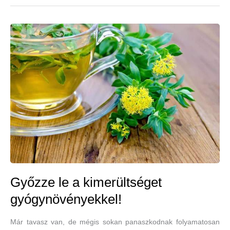
csatája
a
fáradtság
ellen
Győzze le a kimerültséget
gyógynövényekkel!
Már tavasz van, de mégis sokan panaszkodnak folyamatosan