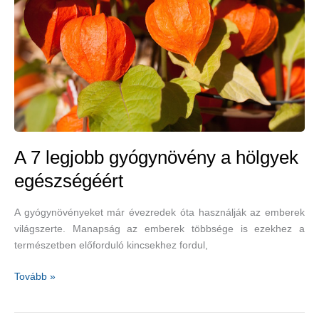
A 7 legjobb gyógynövény a hölgyek
egészségéért
A gyógynövényeket már évezredek óta használják az emberek
világszerte. Manapság az emberek többsége is ezekhez a
természetben előforduló kincsekhez fordul,
A
Tovább »
7
legjobb