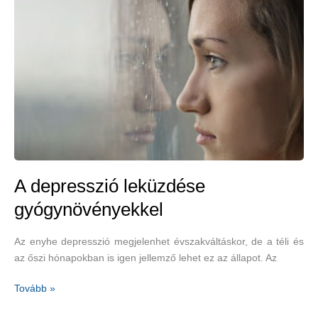
feladata
–
szeressük
önmagunkat
A depresszió leküzdése
gyógynövényekkel
Az enyhe depresszió megjelenhet évszakváltáskor, de a téli és
az őszi hónapokban is igen jellemző lehet ez az állapot. Az
A
Tovább »
depresszió