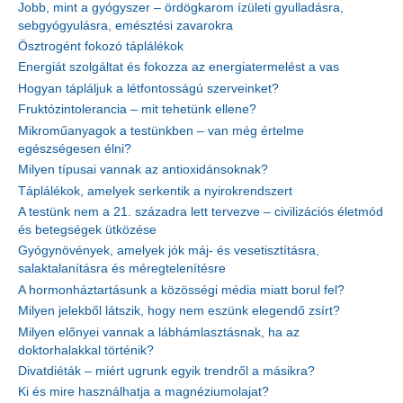
Jobb, mint a gyógyszer – ördögkarom ízületi gyulladásra,
sebgyógyulásra, emésztési zavarokra
Ösztrogént fokozó táplálékok
Energiát szolgáltat és fokozza az energiatermelést a vas
Hogyan tápláljuk a létfontosságú szerveinket?
Fruktózintolerancia – mit tehetünk ellene?
Mikroműanyagok a testünkben – van még értelme
egészségesen élni?
Milyen típusai vannak az antioxidánsoknak?
Táplálékok, amelyek serkentik a nyirokrendszert
A testünk nem a 21. századra lett tervezve – civilizációs életmód
és betegségek ütközése
Gyógynövények, amelyek jók máj- és vesetisztításra,
salaktalanításra és méregtelenítésre
A hormonháztartásunk a közösségi média miatt borul fel?
Milyen jelekből látszik, hogy nem eszünk elegendő zsírt?
Milyen előnyei vannak a lábhámlasztásnak, ha az
doktorhalakkal történik?
Divatdiéták – miért ugrunk egyik trendről a másikra?
Ki és mire használhatja a magnéziumolajat?