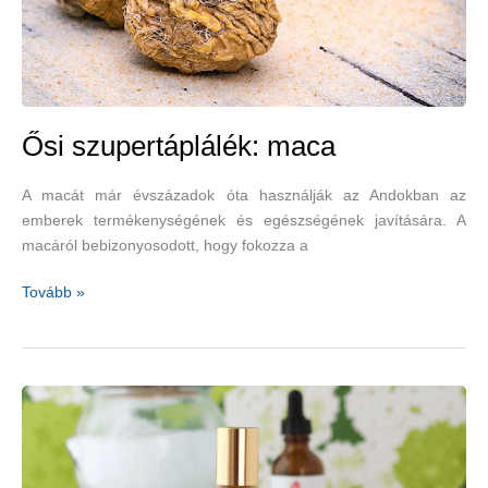
Ősi szupertáplálék: maca
A macát már évszázadok óta használják az Andokban az
emberek termékenységének és egészségének javítására. A
macáról bebizonyosodott, hogy fokozza a
Ősi
Tovább »
szupertáplálék:
maca