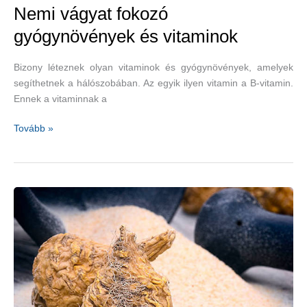
Nemi vágyat fokozó
gyógynövények és vitaminok
Bizony léteznek olyan vitaminok és gyógynövények, amelyek
segíthetnek a hálószobában. Az egyik ilyen vitamin a B-vitamin.
Ennek a vitaminnak a
Nemi
Tovább »
vágyat
fokozó
gyógynövények
és
vitaminok