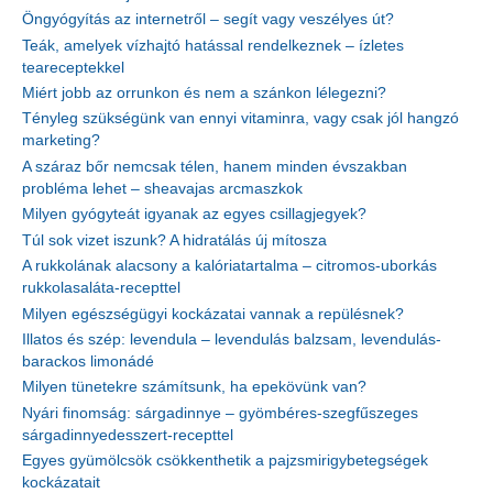
Öngyógyítás az internetről – segít vagy veszélyes út?
Teák, amelyek vízhajtó hatással rendelkeznek – ízletes
teareceptekkel
Miért jobb az orrunkon és nem a szánkon lélegezni?
Tényleg szükségünk van ennyi vitaminra, vagy csak jól hangzó
marketing?
A száraz bőr nemcsak télen, hanem minden évszakban
probléma lehet – sheavajas arcmaszkok
Milyen gyógyteát igyanak az egyes csillagjegyek?
Túl sok vizet iszunk? A hidratálás új mítosza
A rukkolának alacsony a kalóriatartalma – citromos-uborkás
rukkolasaláta-recepttel
Milyen egészségügyi kockázatai vannak a repülésnek?
Illatos és szép: levendula – levendulás balzsam, levendulás-
barackos limonádé
Milyen tünetekre számítsunk, ha epekövünk van?
Nyári finomság: sárgadinnye – gyömbéres-szegfűszeges
sárgadinnyedesszert-recepttel
Egyes gyümölcsök csökkenthetik a pajzsmirigybetegségek
kockázatait