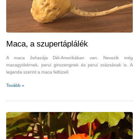
Maca, a szupertáplálék
A maca őshazája Dél-Amerikában van. Nevezik még
macagyökérnek, perui ginszengnek és perui zsázsának is. A
legenda szerint a maca feltüzeli
Maca,
Tovább »
a
szupertáplálék