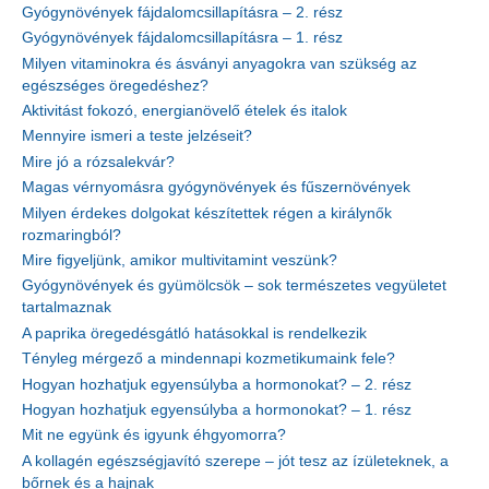
Gyógynövények fájdalomcsillapításra – 2. rész
Gyógynövények fájdalomcsillapításra – 1. rész
Milyen vitaminokra és ásványi anyagokra van szükség az
egészséges öregedéshez?
Aktivitást fokozó, energianövelő ételek és italok
Mennyire ismeri a teste jelzéseit?
Mire jó a rózsalekvár?
Magas vérnyomásra gyógynövények és fűszernövények
Milyen érdekes dolgokat készítettek régen a királynők
rozmaringból?
Mire figyeljünk, amikor multivitamint veszünk?
Gyógynövények és gyümölcsök – sok természetes vegyületet
tartalmaznak
A paprika öregedésgátló hatásokkal is rendelkezik
Tényleg mérgező a mindennapi kozmetikumaink fele?
Hogyan hozhatjuk egyensúlyba a hormonokat? – 2. rész
Hogyan hozhatjuk egyensúlyba a hormonokat? – 1. rész
Mit ne együnk és igyunk éhgyomorra?
A kollagén egészségjavító szerepe – jót tesz az ízületeknek, a
bőrnek és a hajnak