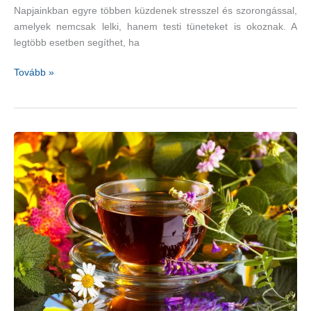
Napjainkban egyre többen küzdenek stresszel és szorongással,
amelyek nemcsak lelki, hanem testi tüneteket is okoznak. A
legtöbb esetben segíthet, ha
Koncentrációt
Tovább »
segítő
gyógynövények
–
zöld
tea,
aranygyökér,
ginszeng