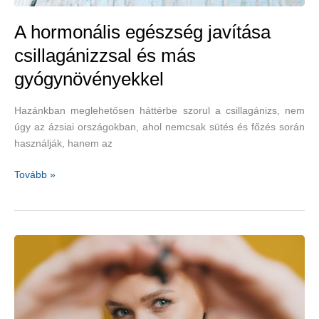
A hormonális egészség javítása
csillagánizzsal és más
gyógynövényekkel
Hazánkban meglehetősen háttérbe szorul a csillagánizs, nem
úgy az ázsiai országokban, ahol nemcsak sütés és főzés során
használják, hanem az
A
Tovább »
hormonális
egészség
javítása
csillagánizzsal
és
más
gyógynövényekkel