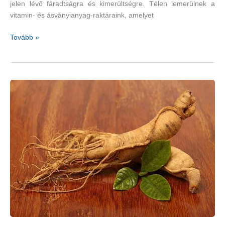
jelen lévő fáradtságra és kimerültségre. Télen lemerülnek a
vitamin- és ásványianyag-raktáraink, amelyet
Győzze
Tovább »
le
a
kimerültséget
gyógynövényekkel!