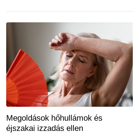
szexuális
élet
felpörgetése
táplálékokkal
és
gyógynövényekkel
Megoldások hőhullámok és
éjszakai izzadás ellen