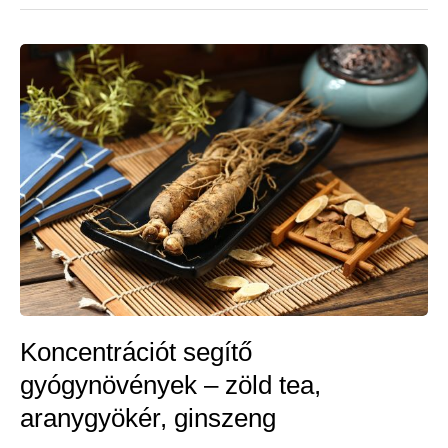
leküzdése
gyógynövényekkel
Koncentrációt segítő
gyógynövények – zöld tea,
aranygyökér, ginszeng