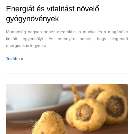
Energiát és vitalitást növelő
gyógynövények
Manapság nagyon nehéz megtalálni a munka és a magánélet
közötti egyensúlyt. És mennyire nehéz, hogy elegendő
energiánk is legyen a
Energiát
Tovább »
és
vitalitást
növelő
gyógynövények