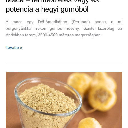
potencia a hegyi gumóból
A maca egy Dél-Amerikában (Peruban) honos, a mi
burgonyánkkal rokon gumós növény. Szinte kizárólag az
Andokban terem, 3500-4500 méteres magasságban.
Maca
Tovább »
–
természetes
vágy
és
potencia
a
hegyi
gumóból