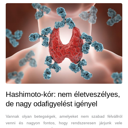
ez
a
szérum,
de
fiatalíthat
Hashimoto-kór: nem életveszélyes,
de nagy odafigyelést igényel
Vannak olyan betegségek, amelyeket nem szabad félvállról
venni és nagyon fontos, hogy rendszeresen járjunk vele