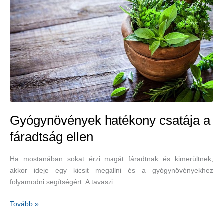
Gyógynövények hatékony csatája a
fáradtság ellen
Ha mostanában sokat érzi magát fáradtnak és kimerültnek,
akkor ideje egy kicsit megállni és a gyógynövényekhez
folyamodni segítségért. A tavaszi
Gyógynövények
Tovább »
hatékony