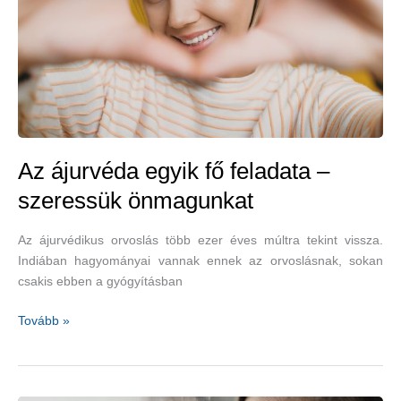
Az ájurvéda egyik fő feladata –
szeressük önmagunkat
Az ájurvédikus orvoslás több ezer éves múltra tekint vissza.
Indiában hagyományai vannak ennek az orvoslásnak, sokan
csakis ebben a gyógyításban
Az
Tovább »
ájurvéda
egyik
fő