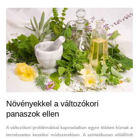
gyógynövény
a
hölgyek
egészségéért
Növényekkel a változókori
panaszok ellen
A változókori problémákkal kapcsolatban egyre többen bíznak a
természetes kezelési módszerekben. A szintetikusan előállított