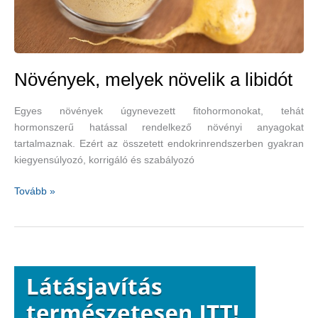
Növények, melyek növelik a libidót
Egyes növények úgynevezett fitohormonokat, tehát
hormonszerű hatással rendelkező növényi anyagokat
tartalmaznak. Ezért az összetett endokrinrendszerben gyakran
kiegyensúlyozó, korrigáló és szabályozó
Növények,
Tovább »
melyek
növelik
a
libidót