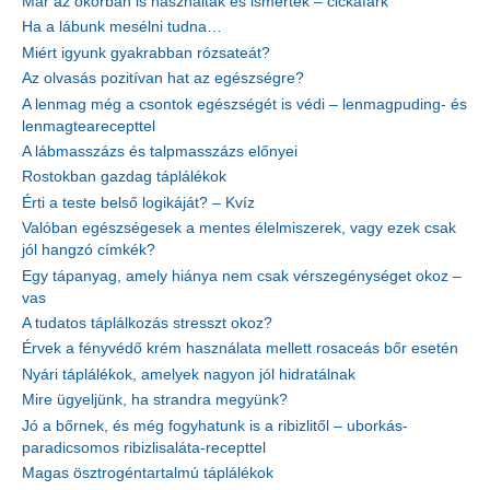
Már az ókorban is használták és ismerték – cickafark
Ha a lábunk mesélni tudna…
Miért igyunk gyakrabban rózsateát?
Az olvasás pozitívan hat az egészségre?
A lenmag még a csontok egészségét is védi – lenmagpuding- és
lenmagtearecepttel
A lábmasszázs és talpmasszázs előnyei
Rostokban gazdag táplálékok
Érti a teste belső logikáját? – Kvíz
Valóban egészségesek a mentes élelmiszerek, vagy ezek csak
jól hangzó címkék?
Egy tápanyag, amely hiánya nem csak vérszegénységet okoz –
vas
A tudatos táplálkozás stresszt okoz?
Érvek a fényvédő krém használata mellett rosaceás bőr esetén
Nyári táplálékok, amelyek nagyon jól hidratálnak
Mire ügyeljünk, ha strandra megyünk?
Jó a bőrnek, és még fogyhatunk is a ribizlitől – uborkás-
paradicsomos ribizlisaláta-recepttel
Magas ösztrogéntartalmú táplálékok