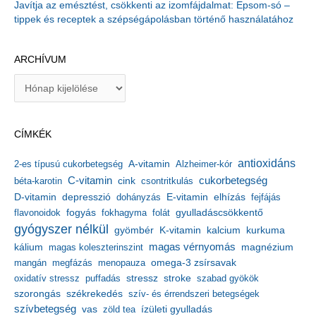
Javítja az emésztést, csökkenti az izomfájdalmat: Epsom-só –
tippek és receptek a szépségápolásban történő használatához
ARCHÍVUM
A
r
c
h
CÍMKÉK
í
v
antioxidáns
A-vitamin
2-es típusú cukorbetegség
Alzheimer-kór
u
m
C-vitamin
cukorbetegség
béta-karotin
cink
csontritkulás
depresszió
E-vitamin
D-vitamin
dohányzás
elhízás
fejfájás
gyulladáscsökkentő
flavonoidok
fogyás
fokhagyma
folát
gyógyszer nélkül
kalcium
gyömbér
K-vitamin
kurkuma
kálium
magas vérnyomás
magnézium
magas koleszterinszint
mangán
megfázás
menopauza
omega-3 zsírsavak
stressz
stroke
oxidatív stressz
puffadás
szabad gyökök
szorongás
székrekedés
szív- és érrendszeri betegségek
szívbetegség
ízületi gyulladás
vas
zöld tea