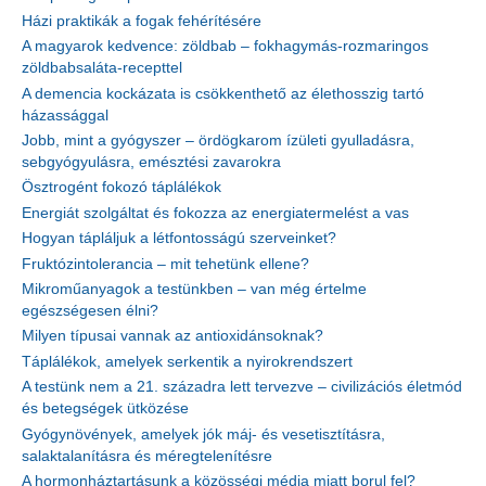
Házi praktikák a fogak fehérítésére
A magyarok kedvence: zöldbab – fokhagymás-rozmaringos
zöldbabsaláta-recepttel
A demencia kockázata is csökkenthető az élethosszig tartó
házassággal
Jobb, mint a gyógyszer – ördögkarom ízületi gyulladásra,
sebgyógyulásra, emésztési zavarokra
Ösztrogént fokozó táplálékok
Energiát szolgáltat és fokozza az energiatermelést a vas
Hogyan tápláljuk a létfontosságú szerveinket?
Fruktózintolerancia – mit tehetünk ellene?
Mikroműanyagok a testünkben – van még értelme
egészségesen élni?
Milyen típusai vannak az antioxidánsoknak?
Táplálékok, amelyek serkentik a nyirokrendszert
A testünk nem a 21. századra lett tervezve – civilizációs életmód
és betegségek ütközése
Gyógynövények, amelyek jók máj- és vesetisztításra,
salaktalanításra és méregtelenítésre
A hormonháztartásunk a közösségi média miatt borul fel?