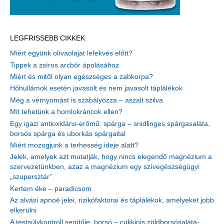
LEGFRISSEBB CIKKEK
Miért együnk olívaolajat lefekvés előtt?
Tippek a zsíros arcbőr ápolásához
Miért és mitől olyan egészséges a zabkorpa?
Hőhullámok esetén javasolt és nem javasolt táplálékok
Még a vérnyomást is szabályozza – aszalt szilva
Mit tehetünk a homlokráncok ellen?
Egy igazi antioxidáns-erőmű: spárga – snidlinges spárgasaláta,
borsós spárga és uborkás spárgaital
Miért mozogjunk a terhesség ideje alatt?
Jelek, amelyek azt mutatják, hogy nincs elegendő magnézium a
szervezetünkben, azaz a magnézium egy szívegészségügyi
„szupersztár”
Kertem éke – paradicsom
Az alvási apnoé jelei, rizikófaktorai és táplálékok, amelyeket jobb
elkerülni
A testsúlykontroll segítője: borsó – cukkinis zöldborsósaláta-