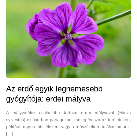
Az erdő egyik legnemesebb
gyógyítója: erdei mályva
A mályvafélék családjába tartozó erdei mályvával (Malva
sylvestris) elsősorban parlagokon, meleg és száraz területeken,
például napos útszéleken vagy erdőszéleken találkozhatunk.
[…]