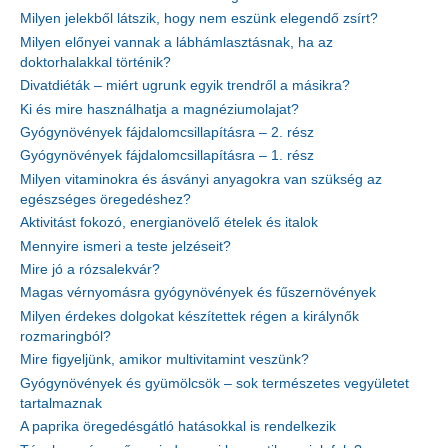
Milyen jelekből látszik, hogy nem eszünk elegendő zsírt?
Milyen előnyei vannak a lábhámlasztásnak, ha az
doktorhalakkal történik?
Divatdiéták – miért ugrunk egyik trendről a másikra?
Ki és mire használhatja a magnéziumolajat?
Gyógynövények fájdalomcsillapításra – 2. rész
Gyógynövények fájdalomcsillapításra – 1. rész
Milyen vitaminokra és ásványi anyagokra van szükség az
egészséges öregedéshez?
Aktivitást fokozó, energianövelő ételek és italok
Mennyire ismeri a teste jelzéseit?
Mire jó a rózsalekvár?
Magas vérnyomásra gyógynövények és fűszernövények
Milyen érdekes dolgokat készítettek régen a királynők
rozmaringból?
Mire figyeljünk, amikor multivitamint veszünk?
Gyógynövények és gyümölcsök – sok természetes vegyületet
tartalmaznak
A paprika öregedésgátló hatásokkal is rendelkezik