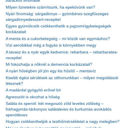
barackos limonádé
Milyen tünetekre számítsunk, ha epekövünk van?
Nyári finomság: sárgadinnye – gyömbéres-szegfűszeges
sárgadinnyedesszert-recepttel
Egyes gyümölcsök csökkenthetik a pajzsmirigybetegségek
kockázatait
A menta és a cukorbetegség – mi közük van egymáshoz?
Vízi aerobikkal még a fogyás is könnyebben megy
A tavasz és a nyár egyik kedvence: rebarbara – rebarbaratea-
recepttel
Mi fokozhatja a nőknél a demencia kockázatait?
A nyári hőségben jól jön egy kis hűsítő – mentavíz
Kisebb égési sérülések az otthonunkban – milyen megoldások
léteznek?
A madárdal gyógyító erővel bír
Agressziót is okozhat a hőség
Saláta és spenót: két megosztó zöld leveles zöldség –
fokhagymás-tárkonyos salátaleves és kurkumás-avokádós
spenótleves
Hogyan csökkenthetjük a testhőmérsékletet a nagy melegben?