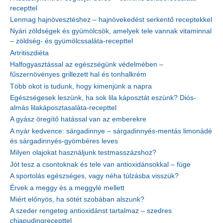
recepttel
Lenmag hajnövesztéshez – hajnövekedést serkentő receptekkel
Nyári zöldségek és gyümölcsök, amelyek tele vannak vitaminnal
– zöldség- és gyümölcssaláta-recepttel
Artritiszdiéta
Halfogyasztással az egészségünk védelmében –
fűszernövényes grillezett hal és tonhalkrém
Több okot is tudunk, hogy kimenjünk a napra
Egészségesek leszünk, ha sok lila káposztát eszünk? Diós-
almás lilakáposztasaláta-recepttel
A gyász öregítő hatással van az emberekre
A nyár kedvence: sárgadinnye – sárgadinnyés-mentás limonádé
és sárgadinnyés-gyömbéres leves
Milyen olajokat használjunk testmasszázshoz?
Jót tesz a csontoknak és tele van antioxidánsokkal – füge
A sportolás egészséges, vagy néha túlzásba visszük?
Érvek a meggy és a meggylé mellett
Miért előnyös, ha sötét szobában alszunk?
A szeder rengeteg antioxidánst tartalmaz – szedres
chiapudingrecepttel