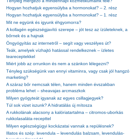
Tényleg mérgező a mindennapi kozmetikumaink fele?
Hogyan hozhatjuk egyensúlyba a hormonokat? – 2. rész
Hogyan hozhatjuk egyensúlyba a hormonokat? – 1. rész
Mit ne együnk és igyunk éhgyomorra?
A kollagén egészségjavító szerepe – jót tesz az ízületeknek, a
bőrnek és a hajnak
Öngyógyítás az internetről – segít vagy veszélyes út?
Teák, amelyek vízhajtó hatással rendelkeznek – ízletes
teareceptekkel
Miért jobb az orrunkon és nem a szánkon lélegezni?
Tényleg szükségünk van ennyi vitaminra, vagy csak jól hangzó
marketing?
A száraz bőr nemcsak télen, hanem minden évszakban
probléma lehet – sheavajas arcmaszkok
Milyen gyógyteát igyanak az egyes csillagjegyek?
Túl sok vizet iszunk? A hidratálás új mítosza
A rukkolának alacsony a kalóriatartalma – citromos-uborkás
rukkolasaláta-recepttel
Milyen egészségügyi kockázatai vannak a repülésnek?
Illatos és szép: levendula – levendulás balzsam, levendulás-