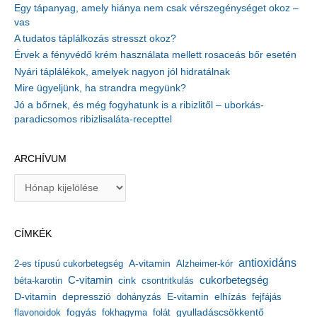
Egy tápanyag, amely hiánya nem csak vérszegénységet okoz –
vas
A tudatos táplálkozás stresszt okoz?
Érvek a fényvédő krém használata mellett rosaceás bőr esetén
Nyári táplálékok, amelyek nagyon jól hidratálnak
Mire ügyeljünk, ha strandra megyünk?
Jó a bőrnek, és még fogyhatunk is a ribizlitől – uborkás-
paradicsomos ribizlisaláta-recepttel
ARCHÍVUM
A
r
c
h
CÍMKÉK
í
v
antioxidáns
A-vitamin
2-es típusú cukorbetegség
Alzheimer-kór
u
m
C-vitamin
cukorbetegség
béta-karotin
cink
csontritkulás
depresszió
E-vitamin
D-vitamin
dohányzás
elhízás
fejfájás
gyulladáscsökkentő
flavonoidok
fogyás
fokhagyma
folát