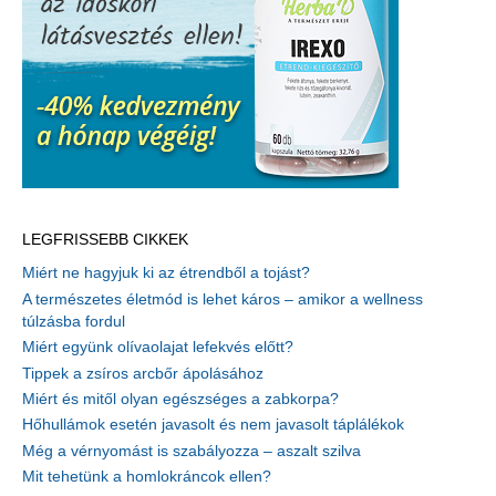
LEGFRISSEBB CIKKEK
Miért ne hagyjuk ki az étrendből a tojást?
A természetes életmód is lehet káros – amikor a wellness
túlzásba fordul
Miért együnk olívaolajat lefekvés előtt?
Tippek a zsíros arcbőr ápolásához
Miért és mitől olyan egészséges a zabkorpa?
Hőhullámok esetén javasolt és nem javasolt táplálékok
Még a vérnyomást is szabályozza – aszalt szilva
Mit tehetünk a homlokráncok ellen?