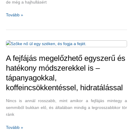
de még a hajhullásért
Ha
Tovább »
sokat
idegeskedünk,
kihullhat
a
hajunk
A fejfájás megelőzhető egyszerű és
hatékony módszerekkel is –
tápanyagokkal,
koffeincsökkentéssel, hidratálással
Nincs is annál rosszabb, mint amikor a fejfájás mintegy a
semmiből bukkan elő, és általában mindig a legrosszabbkor tör
ránk
A
Tovább »