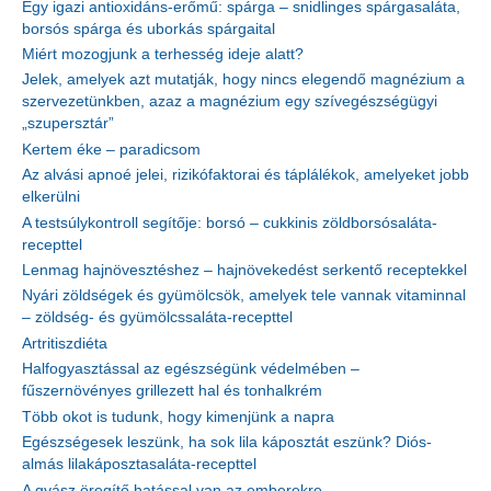
Egy igazi antioxidáns-erőmű: spárga – snidlinges spárgasaláta,
borsós spárga és uborkás spárgaital
Miért mozogjunk a terhesség ideje alatt?
Jelek, amelyek azt mutatják, hogy nincs elegendő magnézium a
szervezetünkben, azaz a magnézium egy szívegészségügyi
„szupersztár”
Kertem éke – paradicsom
Az alvási apnoé jelei, rizikófaktorai és táplálékok, amelyeket jobb
elkerülni
A testsúlykontroll segítője: borsó – cukkinis zöldborsósaláta-
recepttel
Lenmag hajnövesztéshez – hajnövekedést serkentő receptekkel
Nyári zöldségek és gyümölcsök, amelyek tele vannak vitaminnal
– zöldség- és gyümölcssaláta-recepttel
Artritiszdiéta
Halfogyasztással az egészségünk védelmében –
fűszernövényes grillezett hal és tonhalkrém
Több okot is tudunk, hogy kimenjünk a napra
Egészségesek leszünk, ha sok lila káposztát eszünk? Diós-
almás lilakáposztasaláta-recepttel
A gyász öregítő hatással van az emberekre