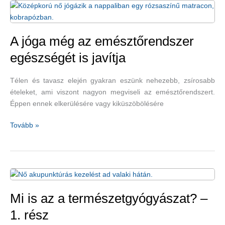
a
kiégést
A jóga még az emésztőrendszer
egészségét is javítja
Télen és tavasz elején gyakran eszünk nehezebb, zsírosabb
ételeket, ami viszont nagyon megviseli az emésztőrendszert.
Éppen ennek elkerülésére vagy kiküszöbölésére
A
Tovább »
jóga
még
az
emésztőrendszer
egészségét
is
Mi is az a természetgyógyászat? –
javítja
1. rész