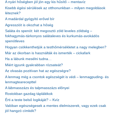
A nyári hőségben jól jön egy kis hűsítő – mentavíz
Kisebb égési sérülések az otthonunkban – milyen megoldások
léteznek?
A madárdal gyógyító erővel bír
Agressziót is okozhat a hőség
Saláta és spenót: két megosztó zöld leveles zöldség –
fokhagymás-tárkonyos salátaleves és kurkumás-avokádós
spenótleves
Hogyan csökkenthetjük a testhőmérsékletet a nagy melegben?
Már az ókorban is használták és ismerték – cickafark
Ha a lábunk mesélni tudna…
Miért igyunk gyakrabban rózsateát?
Az olvasás pozitívan hat az egészségre?
A lenmag még a csontok egészségét is védi – lenmagpuding- és
lenmagtearecepttel
A lábmasszázs és talpmasszázs előnyei
Rostokban gazdag táplálékok
Érti a teste belső logikáját? – Kvíz
Valóban egészségesek a mentes élelmiszerek, vagy ezek csak
jól hangzó címkék?