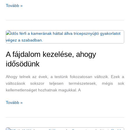
A
Tovább »
gyógyító
hatásokkal
bíró
kristályok
A fájdalom kezelése, ahogy
idősödünk
Ahogy telnek az évek, a testünk fokozatosan változik. Ezek a
változások sokszor teljesen természetesek, mégis sok
kellemetlenséget hozhatnak magukkal. A
A
Tovább »
fájdalom
kezelése,
ahogy
idősödünk