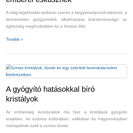
A világ legidősebb emberei szerint a kiegyensúlyozott életmód, a
természetes gyógymódok alkalmazása kulcsfontosságú az
egészség megőrzésében és a hosszú élet
Természetes
Tovább »
gyógymódok,
amelyekre
a
világ
legidősebb
emberei
esküsznek
A gyógyító hatásokkal bíró
kristályok
Az emberiség évszázadok óta hisz a kristályok gyógyító
erejében, és számos kultúrában, vallásban és hagyományban
szerepelnek ezek a színes kövek