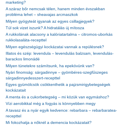
marketing?
A száraz bőr nemcsak télen, hanem minden évszakban
probléma lehet – sheavajas arcmaszkok
Milyen gyógyteát igyanak az egyes csillagjegyek?
Túl sok vizet iszunk? A hidratálás új mítosza
A rukkolának alacsony a kalóriatartalma – citromos-uborkás
rukkolasaláta-recepttel
Milyen egészségügyi kockázatai vannak a repülésnek?
Illatos és szép: levendula – levendulás balzsam, levendulás-
barackos limonádé
Milyen tünetekre számítsunk, ha epekövünk van?
Nyári finomság: sárgadinnye – gyömbéres-szegfűszeges
sárgadinnyedesszert-recepttel
Egyes gyümölcsök csökkenthetik a pajzsmirigybetegségek
kockázatait
A menta és a cukorbetegség – mi közük van egymáshoz?
Vízi aerobikkal még a fogyás is könnyebben megy
A tavasz és a nyár egyik kedvence: rebarbara – rebarbaratea-
recepttel
Mi fokozhatja a nőknél a demencia kockázatait?