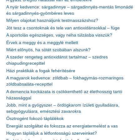
A nyár kedvence: sárgadinnye – sárgadinnyés-mentás limonádé
és sárgadinnyés-gyömbéres leves
Milyen olajokat használjunk testmasszázshoz?
Jót tesz a csontoknak és tele van antioxidánsokkal – füge
A sportolás egészséges, vagy néha túlzásba visszük?
Érvek a meggy és a meggylé mellett
Miért előnyös, ha sötét szobában alszunk?
A szeder rengeteg antioxidánst tartalmaz – szedres
chiapudingrecepttel
Házi praktikák a fogak fehérítésére
A magyarok kedvence: zöldbab – fokhagymás-rozmaringos
zöldbabsaláta-recepttel
A demencia kockázata is csökkenthető az élethosszig tartó
házassággal
Jobb, mint a gyógyszer – ördögkarom ízületi gyulladásra,
sebgyógyulásra, emésztési zavarokra
Ösztrogént fokozó táplálékok
Energiát szolgáltat és fokozza az energiatermelést a vas
Hogyan tápláljuk a létfontosságú szerveinket?