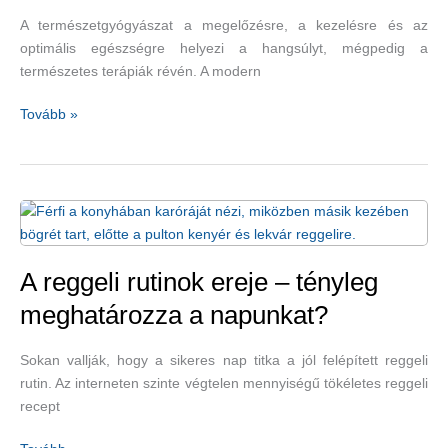
A természetgyógyászat a megelőzésre, a kezelésre és az
optimális egészségre helyezi a hangsúlyt, mégpedig a
természetes terápiák révén. A modern
Mi
Tovább »
is
az
a
természetgyógyászat?
–
1.
rész
A reggeli rutinok ereje – tényleg
meghatározza a napunkat?
Sokan vallják, hogy a sikeres nap titka a jól felépített reggeli
rutin. Az interneten szinte végtelen mennyiségű tökéletes reggeli
recept