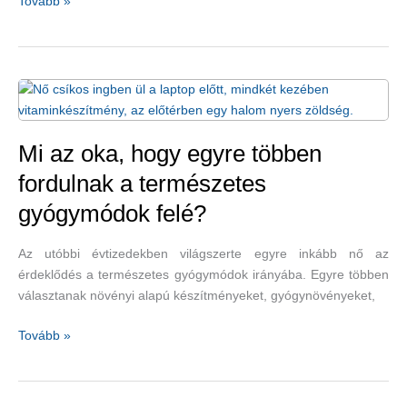
A
Tovább »
reggeli
rutinok
ereje
–
tényleg
meghatározza
a
Mi az oka, hogy egyre többen
napunkat?
fordulnak a természetes
gyógymódok felé?
Az utóbbi évtizedekben világszerte egyre inkább nő az
érdeklődés a természetes gyógymódok irányába. Egyre többen
választanak növényi alapú készítményeket, gyógynövényeket,
Mi
Tovább »
az
oka,
hogy