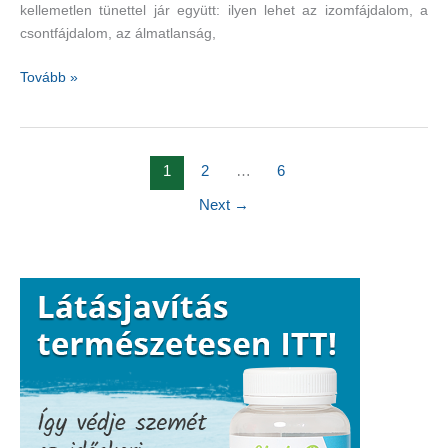
kellemetlen tünettel jár együtt: ilyen lehet az izomfájdalom, a
csontfájdalom, az álmatlanság,
Alternatív
Tovább »
kezelési
terápiák
–
fibromialgia
1
2
…
6
Next
→