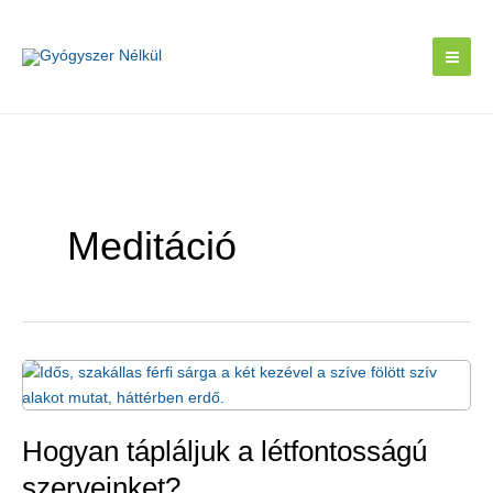
Skip
to
content
Meditáció
Hogyan tápláljuk a létfontosságú
szerveinket?