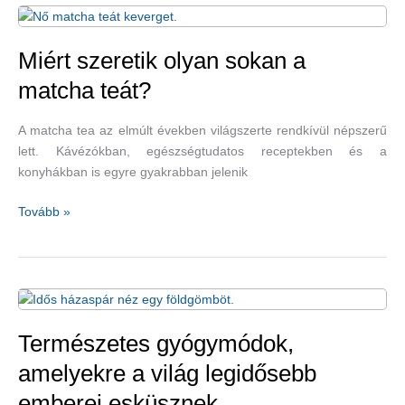
egyre
többen
fordulnak
Miért szeretik olyan sokan a
a
matcha teát?
természetes
gyógymódok
A matcha tea az elmúlt években világszerte rendkívül népszerű
felé?
lett. Kávézókban, egészségtudatos receptekben és a
konyhákban is egyre gyakrabban jelenik
Miért
Tovább »
szeretik
olyan
sokan
a
matcha
teát?
Természetes gyógymódok,
amelyekre a világ legidősebb
emberei esküsznek