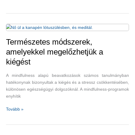
szeretünk
nyáron
vízparton
nyaralni,
pihenni?
Természetes módszerek,
amelyekkel megelőzhetjük a
kiégést
A mindfulness alapú beavatkozások számos tanulmányban
hatékonynak bizonyultak a kiégés és a stressz csökkentésében,
különösen egészségügyi dolgozóknál. A mindfulness-programok
enyhítik
Természetes
Tovább »
módszerek,
amelyekkel
megelőzhetjük