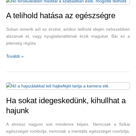
A telihold hatása az egészségre
Sokan ismerik azt az érzést, amikor telihold idején nehezebben
alszanak el, vagy nyugtalanabbnak érzik magukat. Bár ez a
jelenség régóta
A
Tovább »
telihold
hatása
az
egészségre
Ha sokat idegeskedünk, kihullhat a
hajunk
A stressz nagyon sok mindenre képes. Nemcsak a fizikai
egészséget rombolja, nemcsak a mentális egészséget csorbítja,