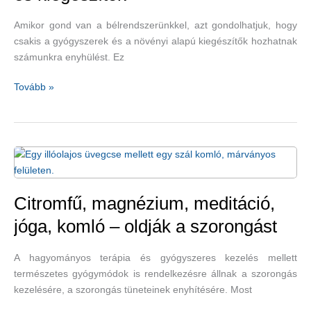
Amikor gond van a bélrendszerünkkel, azt gondolhatjuk, hogy
csakis a gyógyszerek és a növényi alapú kiegészítők hozhatnak
számunkra enyhülést. Ez
A
Tovább »
bél
egészségét
támogató
terápiák
és
kiegészítők
Citromfű, magnézium, meditáció,
jóga, komló – oldják a szorongást
A hagyományos terápia és gyógyszeres kezelés mellett
természetes gyógymódok is rendelkezésre állnak a szorongás
kezelésére, a szorongás tüneteinek enyhítésére. Most