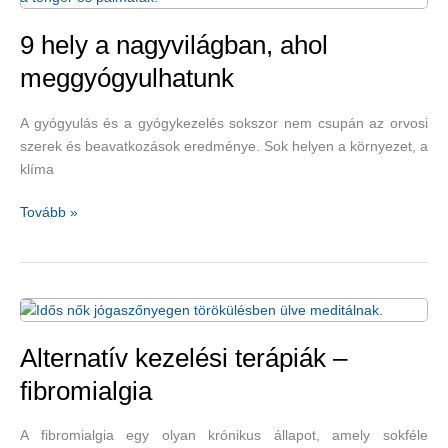
tevékenységek
9 hely a nagyvilágban, ahol
meggyógyulhatunk
A gyógyulás és a gyógykezelés sokszor nem csupán az orvosi
szerek és beavatkozások eredménye. Sok helyen a környezet, a
klíma
9
Tovább »
hely
a
nagyvilágban,
ahol
meggyógyulhatunk
Alternatív kezelési terápiák –
fibromialgia
A fibromialgia egy olyan krónikus állapot, amely sokféle