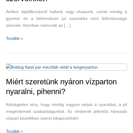
Amikor táplálkozásról hallunk vagy olvasunk, szinte mindig a
gyomor és a bélrendszer jut eszünkbe mint létfontosságú
szervek. Azonban nemcsak az […]
Hogyan
Tovább »
tápláljuk
a
létfontosságú
szerveinket?
Miért szeretünk nyáron vízparton
nyaralni, pihenni?
Kétségtelen tény, hogy mindig nagyon várjuk a nyaralást, a jól
megérdemelt szabadságunkat. Az emberek jelentős hányada
vízpart közelében szeret kikapcsolódni
Miért
Tovább »