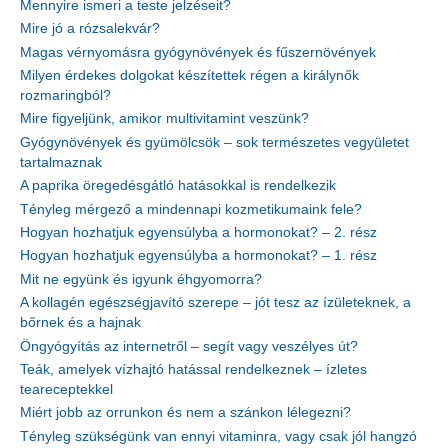
Mennyire ismeri a teste jelzéseit?
Mire jó a rózsalekvár?
Magas vérnyomásra gyógynövények és fűszernövények
Milyen érdekes dolgokat készítettek régen a királynők
rozmaringból?
Mire figyeljünk, amikor multivitamint veszünk?
Gyógynövények és gyümölcsök – sok természetes vegyületet
tartalmaznak
A paprika öregedésgátló hatásokkal is rendelkezik
Tényleg mérgező a mindennapi kozmetikumaink fele?
Hogyan hozhatjuk egyensúlyba a hormonokat? – 2. rész
Hogyan hozhatjuk egyensúlyba a hormonokat? – 1. rész
Mit ne együnk és igyunk éhgyomorra?
A kollagén egészségjavító szerepe – jót tesz az ízületeknek, a
bőrnek és a hajnak
Öngyógyítás az internetről – segít vagy veszélyes út?
Teák, amelyek vízhajtó hatással rendelkeznek – ízletes
teareceptekkel
Miért jobb az orrunkon és nem a szánkon lélegezni?
Tényleg szükségünk van ennyi vitaminra, vagy csak jól hangzó