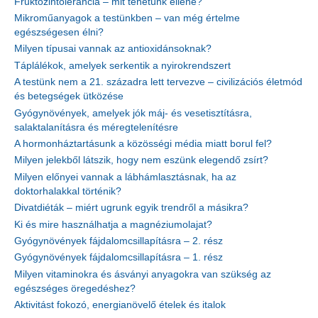
Fruktózintolerancia – mit tehetünk ellene?
Mikroműanyagok a testünkben – van még értelme
egészségesen élni?
Milyen típusai vannak az antioxidánsoknak?
Táplálékok, amelyek serkentik a nyirokrendszert
A testünk nem a 21. századra lett tervezve – civilizációs életmód
és betegségek ütközése
Gyógynövények, amelyek jók máj- és vesetisztításra,
salaktalanításra és méregtelenítésre
A hormonháztartásunk a közösségi média miatt borul fel?
Milyen jelekből látszik, hogy nem eszünk elegendő zsírt?
Milyen előnyei vannak a lábhámlasztásnak, ha az
doktorhalakkal történik?
Divatdiéták – miért ugrunk egyik trendről a másikra?
Ki és mire használhatja a magnéziumolajat?
Gyógynövények fájdalomcsillapításra – 2. rész
Gyógynövények fájdalomcsillapításra – 1. rész
Milyen vitaminokra és ásványi anyagokra van szükség az
egészséges öregedéshez?
Aktivitást fokozó, energianövelő ételek és italok