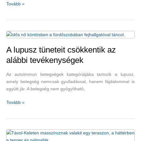
Citromfű,
Tovább »
magnézium,
meditáció,
jóga,
komló
–
oldják
A lupusz tüneteit csökkentik az
a
alábbi tevékenységek
szorongást
Az autoimmun betegségek kategóriájába tartozik a lupusz,
amely betegség nemcsak gyulladással, hanem fájdalommal is
együtt jár. A betegség nem gyógyítható,
A
Tovább »
lupusz
tüneteit
csökkentik
az
alábbi