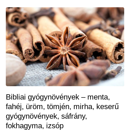
gyógynövényes
ládika
legyen
otthon
Bibliai gyógynövények – menta,
fahéj, üröm, tömjén, mirha, keserű
gyógynövények, sáfrány,
fokhagyma, izsóp