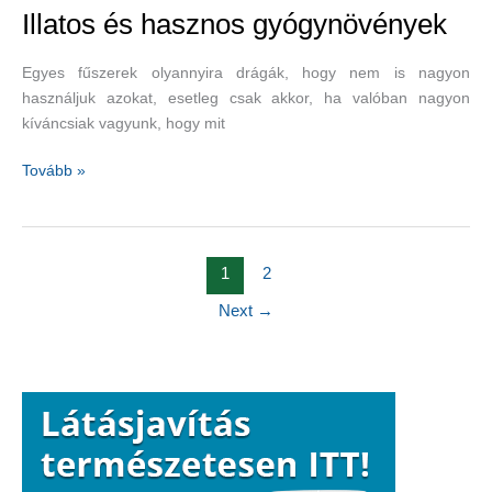
Illatos és hasznos gyógynövények
Egyes fűszerek olyannyira drágák, hogy nem is nagyon
használjuk azokat, esetleg csak akkor, ha valóban nagyon
kíváncsiak vagyunk, hogy mit
Illatos
Tovább »
és
hasznos
gyógynövények
1
2
Next
→