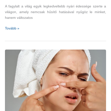
A fagylalt a világ egyik legkedveltebb nyári édessége szerte a
világon, amely nemcsak hűsítő hatásával nyűgöz le minket,
hanem változatos
Gyógynövényes
Tovább »
fagylaltok
a
világ
minden
tájáról