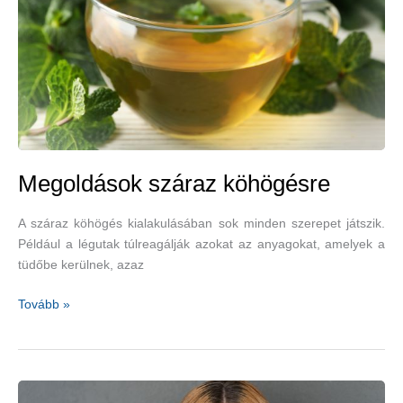
Megoldások száraz köhögésre
A száraz köhögés kialakulásában sok minden szerepet játszik.
Például a légutak túlreagálják azokat az anyagokat, amelyek a
tüdőbe kerülnek, azaz
Megoldások
Tovább »
száraz
köhögésre