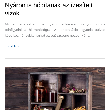
Nyáron is hódítanak az ízesített
vizek
Minden évszakban, de nyáron különösen nagyon fontos
odafigyelni a hidratáltságra. A dehidratáció ugyanis súlyos
következményekkel járhat az egészségre nézve. Néha
Nyáron
Tovább »
is
hódítanak
az
ízesített
vizek