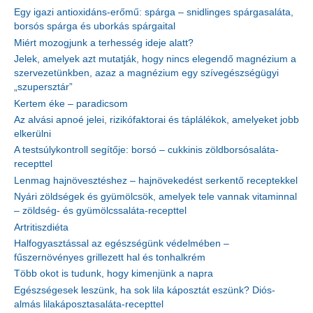
Egy igazi antioxidáns-erőmű: spárga – snidlinges spárgasaláta,
borsós spárga és uborkás spárgaital
Miért mozogjunk a terhesség ideje alatt?
Jelek, amelyek azt mutatják, hogy nincs elegendő magnézium a
szervezetünkben, azaz a magnézium egy szívegészségügyi
„szupersztár”
Kertem éke – paradicsom
Az alvási apnoé jelei, rizikófaktorai és táplálékok, amelyeket jobb
elkerülni
A testsúlykontroll segítője: borsó – cukkinis zöldborsósaláta-
recepttel
Lenmag hajnövesztéshez – hajnövekedést serkentő receptekkel
Nyári zöldségek és gyümölcsök, amelyek tele vannak vitaminnal
– zöldség- és gyümölcssaláta-recepttel
Artritiszdiéta
Halfogyasztással az egészségünk védelmében –
fűszernövényes grillezett hal és tonhalkrém
Több okot is tudunk, hogy kimenjünk a napra
Egészségesek leszünk, ha sok lila káposztát eszünk? Diós-
almás lilakáposztasaláta-recepttel