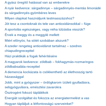
A gyász öregítő hatással van az emberekre
A nyár kedvence: sárgadinnye – sárgadinnyés-mentás limonádé
és sárgadinnyés-gyömbéres leves
Milyen olajokat használjunk testmasszázshoz?
Jót tesz a csontoknak és tele van antioxidánsokkal – füge
A sportolás egészséges, vagy néha túlzásba visszük?
Érvek a meggy és a meggylé mellett
Miért előnyös, ha sötét szobában alszunk?
A szeder rengeteg antioxidánst tartalmaz – szedres
chiapudingrecepttel
Házi praktikák a fogak fehérítésére
A magyarok kedvence: zöldbab – fokhagymás-rozmaringos
zöldbabsaláta-recepttel
A demencia kockázata is csökkenthető az élethosszig tartó
házassággal
Jobb, mint a gyógyszer – ördögkarom ízületi gyulladásra,
sebgyógyulásra, emésztési zavarokra
Ösztrogént fokozó táplálékok
Energiát szolgáltat és fokozza az energiatermelést a vas
Hogyan tápláljuk a létfontosságú szerveinket?