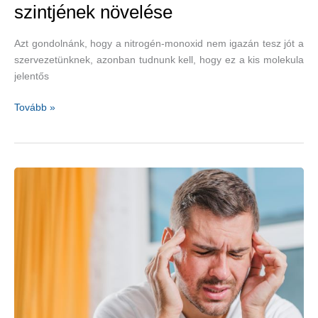
szintjének növelése
Azt gondolnánk, hogy a nitrogén-monoxid nem igazán tesz jót a
szervezetünknek, azonban tudnunk kell, hogy ez a kis molekula
jelentős
A
Tovább »
szervezet
nitrogén-
monoxid-
szintjének
növelése