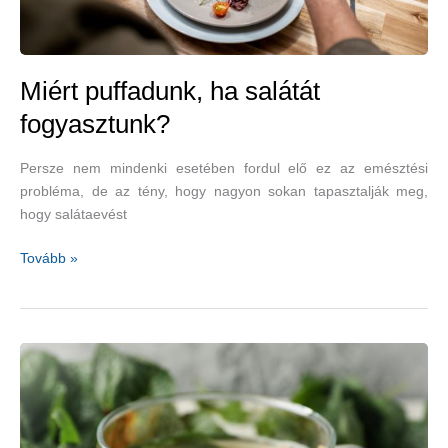
Miért puffadunk, ha salátát
fogyasztunk?
Persze nem mindenki esetében fordul elő ez az emésztési
probléma, de az tény, hogy nagyon sokan tapasztalják meg,
hogy salátaevést
Miért
Tovább »
puffadunk,
ha
salátát
fogyasztunk?