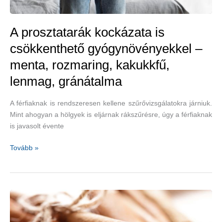
A prosztatarák kockázata is
csökkenthető gyógynövényekkel –
menta, rozmaring, kakukkfű,
lenmag, gránátalma
A férfiaknak is rendszeresen kellene szűrővizsgálatokra járniuk.
Mint ahogyan a hölgyek is eljárnak rákszűrésre, úgy a férfiaknak
is javasolt évente
A
Tovább »
prosztatarák
kockázata
is
csökkenthető
gyógynövényekkel
–