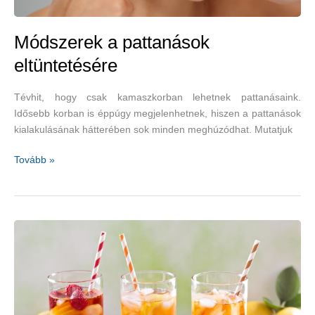
Módszerek a pattanások
eltüntetésére
Tévhit, hogy csak kamaszkorban lehetnek pattanásaink.
Idősebb korban is éppúgy megjelenhetnek, hiszen a pattanások
kialakulásának hátterében sok minden meghúzódhat. Mutatjuk
Módszerek
Tovább »
a
pattanások
eltüntetésére