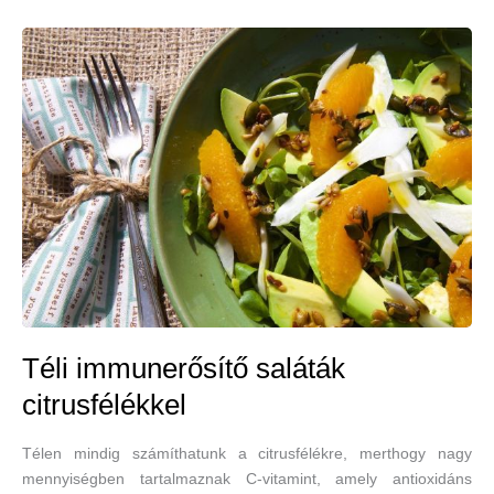
a
menta,
a
fahéj
és
a
kömény
Téli immunerősítő saláták
citrusfélékkel
Télen mindig számíthatunk a citrusfélékre, merthogy nagy
mennyiségben tartalmaznak C-vitamint, amely antioxidáns