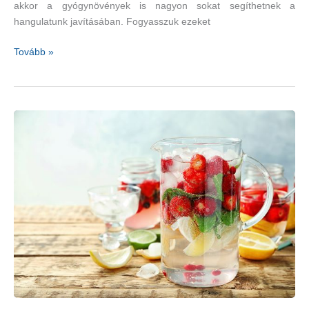
akkor a gyógynövények is nagyon sokat segíthetnek a
hangulatunk javításában. Fogyasszuk ezeket
Szorongás
Tovább »
és
depresszió
–
sok
gyógynövény
segít
a
tünetek
enyhítésében