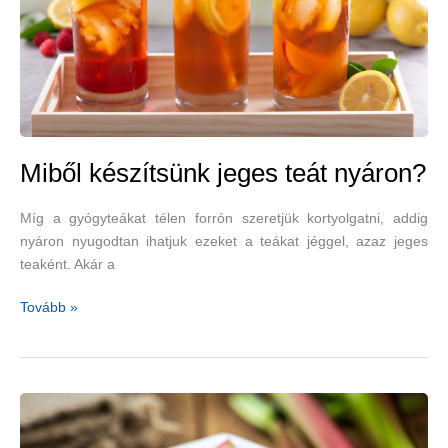
Miből készítsünk jeges teát nyáron?
Míg a gyógyteákat télen forrón szeretjük kortyolgatni, addig
nyáron nyugodtan ihatjuk ezeket a teákat jéggel, azaz jeges
teaként. Akár a
Miből
Tovább »
készítsünk
jeges
teát
nyáron?