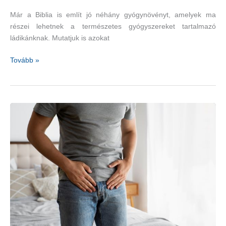
Már a Biblia is említ jó néhány gyógynövényt, amelyek ma
részei lehetnek a természetes gyógyszereket tartalmazó
ládikánknak. Mutatjuk is azokat
Bibliai
Tovább »
gyógynövények
–
menta,
fahéj,
üröm,
tömjén,
mirha,
keserű
gyógynövények,
sáfrány,
fokhagyma,
izsóp