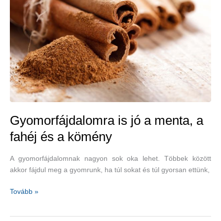
menta,
rozmaring,
kakukkfű,
lenmag,
gránátalma
Gyomorfájdalomra is jó a menta, a
fahéj és a kömény
A gyomorfájdalomnak nagyon sok oka lehet. Többek között
akkor fájdul meg a gyomrunk, ha túl sokat és túl gyorsan ettünk,
Gyomorfájdalomra
Tovább »
is
jó