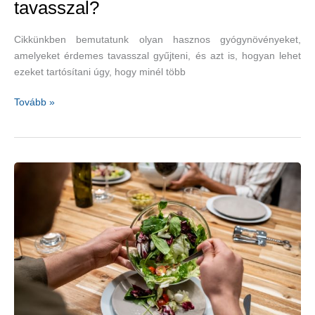
tavasszal?
Cikkünkben bemutatunk olyan hasznos gyógynövényeket,
amelyeket érdemes tavasszal gyűjteni, és azt is, hogyan lehet
ezeket tartósítani úgy, hogy minél több
Milyen
Tovább »
gyógynövényeket
gyűjtsünk
tavasszal?