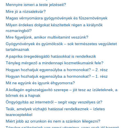
Mennyire ismeri a teste jelzéseit?
Mire jó a rózsalekvár?
Magas vérnyomásra gyógynövények és fűszernövények
Milyen érdekes dolgokat készítettek régen a királynők
rozmaringból?
Mire figyeljünk, amikor multivitamint veszünk?
Gyógynövények és gyümölcsök – sok természetes vegyületet
tartalmaznak
A paprika öregedésgátló hatásokkal is rendelkezik
Tényleg mérgező a mindennapi kozmetikumaink fele?
Hogyan hozhatjuk egyensúlyba a hormonokat? – 2. rész
Hogyan hozhatjuk egyensúlyba a hormonokat? – 1. rész
Mit ne együnk és igyunk éhgyomorra?
A kollagén egészségjavító szerepe – jót tesz az ízületeknek, a
bőrnek és a hajnak
Öngyógyítás az internetről – segít vagy veszélyes út?
Teák, amelyek vízhajtó hatással rendelkeznek – ízletes
teareceptekkel
Miért jobb az orrunkon és nem a szánkon lélegezni?
Tényleg szükségünk van ennyi vitaminra, vagy csak jól hangzó