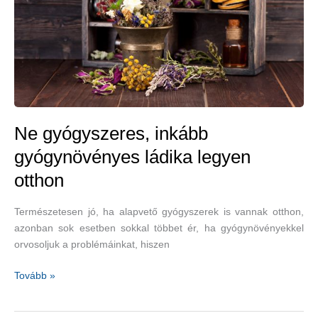
Ne gyógyszeres, inkább
gyógynövényes ládika legyen
otthon
Természetesen jó, ha alapvető gyógyszerek is vannak otthon,
azonban sok esetben sokkal többet ér, ha gyógynövényekkel
orvosoljuk a problémáinkat, hiszen
Ne
Tovább »
gyógyszeres,
inkább