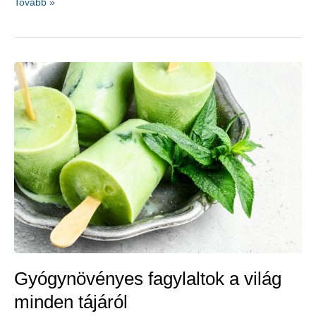
Halitózis
Tovább »
–
tünetek,
okok,
természetes
kezelések
Gyógynövényes fagylaltok a világ
minden tájáról