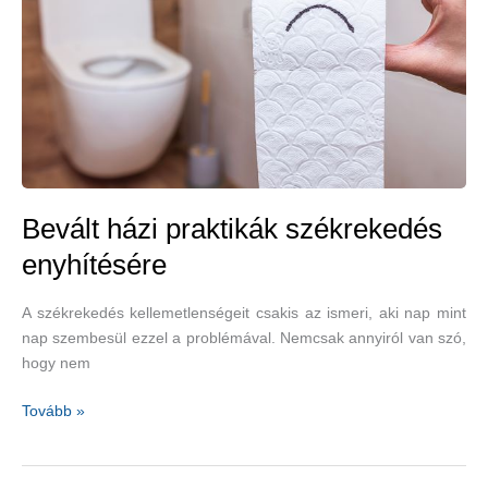
Bevált házi praktikák székrekedés
enyhítésére
A székrekedés kellemetlenségeit csakis az ismeri, aki nap mint
nap szembesül ezzel a problémával. Nemcsak annyiról van szó,
hogy nem
Bevált
Tovább »
házi
praktikák
székrekedés