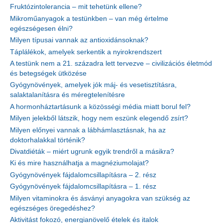
Fruktózintolerancia – mit tehetünk ellene?
Mikroműanyagok a testünkben – van még értelme
egészségesen élni?
Milyen típusai vannak az antioxidánsoknak?
Táplálékok, amelyek serkentik a nyirokrendszert
A testünk nem a 21. századra lett tervezve – civilizációs életmód
és betegségek ütközése
Gyógynövények, amelyek jók máj- és vesetisztításra,
salaktalanításra és méregtelenítésre
A hormonháztartásunk a közösségi média miatt borul fel?
Milyen jelekből látszik, hogy nem eszünk elegendő zsírt?
Milyen előnyei vannak a lábhámlasztásnak, ha az
doktorhalakkal történik?
Divatdiéták – miért ugrunk egyik trendről a másikra?
Ki és mire használhatja a magnéziumolajat?
Gyógynövények fájdalomcsillapításra – 2. rész
Gyógynövények fájdalomcsillapításra – 1. rész
Milyen vitaminokra és ásványi anyagokra van szükség az
egészséges öregedéshez?
Aktivitást fokozó, energianövelő ételek és italok