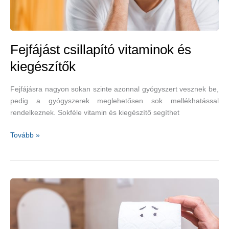
Fejfájást csillapító vitaminok és
kiegészítők
Fejfájásra nagyon sokan szinte azonnal gyógyszert vesznek be,
pedig a gyógyszerek meglehetősen sok mellékhatással
rendelkeznek. Sokféle vitamin és kiegészítő segíthet
Fejfájást
Tovább »
csillapító
vitaminok
és
kiegészítők