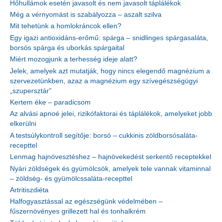
Hőhullámok esetén javasolt és nem javasolt táplálékok
Még a vérnyomást is szabályozza – aszalt szilva
Mit tehetünk a homlokráncok ellen?
Egy igazi antioxidáns-erőmű: spárga – snidlinges spárgasaláta,
borsós spárga és uborkás spárgaital
Miért mozogjunk a terhesség ideje alatt?
Jelek, amelyek azt mutatják, hogy nincs elegendő magnézium a
szervezetünkben, azaz a magnézium egy szívegészségügyi
„szupersztár”
Kertem éke – paradicsom
Az alvási apnoé jelei, rizikófaktorai és táplálékok, amelyeket jobb
elkerülni
A testsúlykontroll segítője: borsó – cukkinis zöldborsósaláta-
recepttel
Lenmag hajnövesztéshez – hajnövekedést serkentő receptekkel
Nyári zöldségek és gyümölcsök, amelyek tele vannak vitaminnal
– zöldség- és gyümölcssaláta-recepttel
Artritiszdiéta
Halfogyasztással az egészségünk védelmében –
fűszernövényes grillezett hal és tonhalkrém