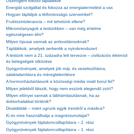
Ösztrogént fokozó táplálékok
Energiát szolgáltat és fokozza az energiatermelést a vas
Hogyan tápláljuk a létfontosságú szerveinket?
Fruktózintolerancia – mit tehetünk ellene?
Mikroműanyagok a testünkben – van még értelme
egészségesen élni?
Milyen típusai vannak az antioxidánsoknak?
Táplálékok, amelyek serkentik a nyirokrendszert
A testünk nem a 21. századra lett tervezve – civilizációs életmód
és betegségek ütközése
Gyógynövények, amelyek jók máj- és vesetisztításra,
salaktalanításra és méregtelenítésre
A hormonháztartásunk a közösségi média miatt borul fel?
Milyen jelekből látszik, hogy nem eszünk elegendő zsírt?
Milyen előnyei vannak a lábhámlasztásnak, ha az
doktorhalakkal történik?
Divatdiéták – miért ugrunk egyik trendről a másikra?
Ki és mire használhatja a magnéziumolajat?
Gyógynövények fájdalomcsillapításra – 2. rész
Gyógynövények fájdalomcsillapításra – 1. rész