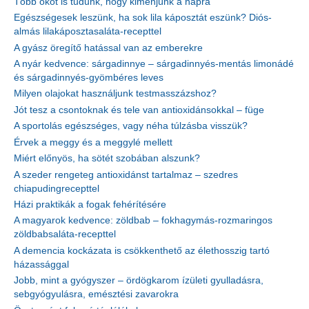
Több okot is tudunk, hogy kimenjünk a napra
Egészségesek leszünk, ha sok lila káposztát eszünk? Diós-
almás lilakáposztasaláta-recepttel
A gyász öregítő hatással van az emberekre
A nyár kedvence: sárgadinnye – sárgadinnyés-mentás limonádé
és sárgadinnyés-gyömbéres leves
Milyen olajokat használjunk testmasszázshoz?
Jót tesz a csontoknak és tele van antioxidánsokkal – füge
A sportolás egészséges, vagy néha túlzásba visszük?
Érvek a meggy és a meggylé mellett
Miért előnyös, ha sötét szobában alszunk?
A szeder rengeteg antioxidánst tartalmaz – szedres
chiapudingrecepttel
Házi praktikák a fogak fehérítésére
A magyarok kedvence: zöldbab – fokhagymás-rozmaringos
zöldbabsaláta-recepttel
A demencia kockázata is csökkenthető az élethosszig tartó
házassággal
Jobb, mint a gyógyszer – ördögkarom ízületi gyulladásra,
sebgyógyulásra, emésztési zavarokra