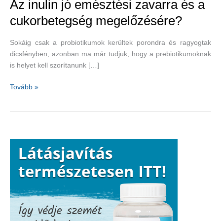
Az inulin jó emésztési zavarra és a
cukorbetegség megelőzésére?
Sokáig csak a probiotikumok kerültek porondra és ragyogtak
dicsfényben, azonban ma már tudjuk, hogy a prebiotikumoknak
is helyet kell szorítanunk […]
Az
Tovább »
inulin
jó
emésztési
zavarra
és
a
cukorbetegség
megelőzésére?