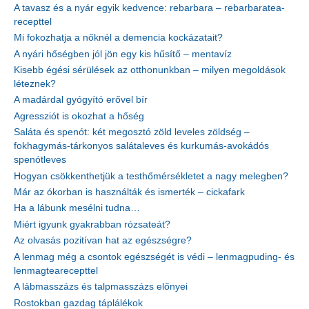
A tavasz és a nyár egyik kedvence: rebarbara – rebarbaratea-
recepttel
Mi fokozhatja a nőknél a demencia kockázatait?
A nyári hőségben jól jön egy kis hűsítő – mentavíz
Kisebb égési sérülések az otthonunkban – milyen megoldások
léteznek?
A madárdal gyógyító erővel bír
Agressziót is okozhat a hőség
Saláta és spenót: két megosztó zöld leveles zöldség –
fokhagymás-tárkonyos salátaleves és kurkumás-avokádós
spenótleves
Hogyan csökkenthetjük a testhőmérsékletet a nagy melegben?
Már az ókorban is használták és ismerték – cickafark
Ha a lábunk mesélni tudna…
Miért igyunk gyakrabban rózsateát?
Az olvasás pozitívan hat az egészségre?
A lenmag még a csontok egészségét is védi – lenmagpuding- és
lenmagtearecepttel
A lábmasszázs és talpmasszázs előnyei
Rostokban gazdag táplálékok