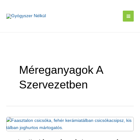
Skip
to
content
Méreganyagok A
Szervezetben