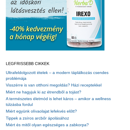
LEGFRISSEBB CIKKEK
Ultrafeldolgozott ételek – a modern táplálkozás csendes
problémája
Visszérre is van otthoni megoldás? Házi receptekkel
Miért ne hagyjuk ki az étrendből a tojást?
A természetes életmód is lehet káros – amikor a wellness
túlzásba fordul
Miért együnk olívaolajat lefekvés előtt?
Tippek a zsíros arcbőr ápolásához
Miért és mitől olyan egészséges a zabkorpa?