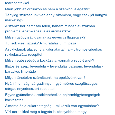
teareceptekkel
Miért jobb az orrunkon és nem a szánkon lélegezni?
Tényleg szükségünk van ennyi vitaminra, vagy csak jól hangzó
marketing?
A száraz bőr nemcsak télen, hanem minden évszakban
probléma lehet – sheavajas arcmaszkok
Milyen gyógyteát igyanak az egyes csillagjegyek?
Túl sok vizet iszunk? A hidratálás új mítosza
A rukkolának alacsony a kalóriatartalma – citromos-uborkás
rukkolasaláta-recepttel
Milyen egészségügyi kockázatai vannak a repülésnek?
Illatos és szép: levendula – levendulás balzsam, levendulás-
barackos limonádé
Milyen tünetekre számítsunk, ha epekövünk van?
Nyári finomság: sárgadinnye – gyömbéres-szegfűszeges
sárgadinnyedesszert-recepttel
Egyes gyümölcsök csökkenthetik a pajzsmirigybetegségek
kockázatait
A menta és a cukorbetegség – mi közük van egymáshoz?
Vízi aerobikkal még a fogyás is könnyebben megy