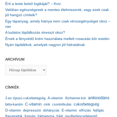
Érti a teste belső logikáját? – Kvíz
Valóban egészségesek a mentes élelmiszerek, vagy ezek csak
jól hangzó címkék?
Egy tápanyag, amely hiánya nem csak vérszegénységet okoz –
vas
A tudatos táplálkozás stresszt okoz?
Érvek a fényvédő krém használata mellett rosaceás bőr esetén
Nyári táplálékok, amelyek nagyon jól hidratálnak
ARCHÍVUM
A
r
c
h
CÍMKÉK
í
v
antioxidáns
A-vitamin
2-es típusú cukorbetegség
Alzheimer-kór
u
m
C-vitamin
cukorbetegség
béta-karotin
cink
csontritkulás
depresszió
E-vitamin
D-vitamin
dohányzás
elhízás
fejfájás
gyulladáscsökkentő
flavonoidok
fogyás
fokhagyma
folát