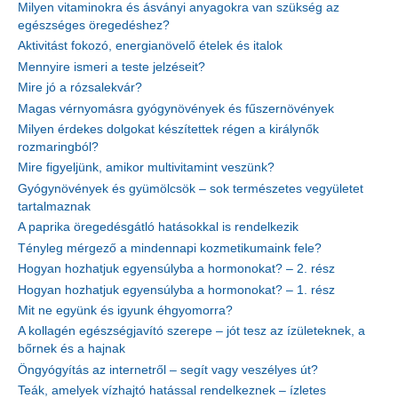
Milyen vitaminokra és ásványi anyagokra van szükség az
egészséges öregedéshez?
Aktivitást fokozó, energianövelő ételek és italok
Mennyire ismeri a teste jelzéseit?
Mire jó a rózsalekvár?
Magas vérnyomásra gyógynövények és fűszernövények
Milyen érdekes dolgokat készítettek régen a királynők
rozmaringból?
Mire figyeljünk, amikor multivitamint veszünk?
Gyógynövények és gyümölcsök – sok természetes vegyületet
tartalmaznak
A paprika öregedésgátló hatásokkal is rendelkezik
Tényleg mérgező a mindennapi kozmetikumaink fele?
Hogyan hozhatjuk egyensúlyba a hormonokat? – 2. rész
Hogyan hozhatjuk egyensúlyba a hormonokat? – 1. rész
Mit ne együnk és igyunk éhgyomorra?
A kollagén egészségjavító szerepe – jót tesz az ízületeknek, a
bőrnek és a hajnak
Öngyógyítás az internetről – segít vagy veszélyes út?
Teák, amelyek vízhajtó hatással rendelkeznek – ízletes