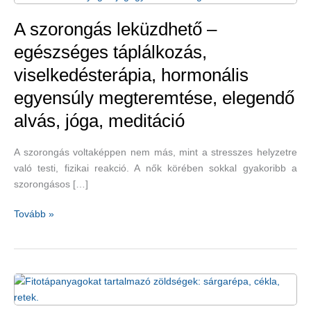
A szorongás leküzdhető –
egészséges táplálkozás,
viselkedésterápia, hormonális
egyensúly megteremtése, elegendő
alvás, jóga, meditáció
A szorongás voltaképpen nem más, mint a stresszes helyzetre
való testi, fizikai reakció. A nők körében sokkal gyakoribb a
szorongásos […]
A
Tovább »
szorongás
leküzdhető
–
egészséges
táplálkozás,
viselkedésterápia,