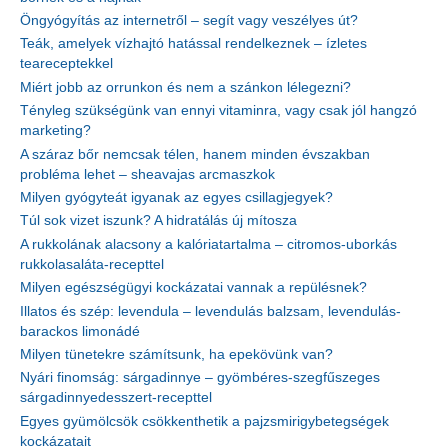
Öngyógyítás az internetről – segít vagy veszélyes út?
Teák, amelyek vízhajtó hatással rendelkeznek – ízletes
teareceptekkel
Miért jobb az orrunkon és nem a szánkon lélegezni?
Tényleg szükségünk van ennyi vitaminra, vagy csak jól hangzó
marketing?
A száraz bőr nemcsak télen, hanem minden évszakban
probléma lehet – sheavajas arcmaszkok
Milyen gyógyteát igyanak az egyes csillagjegyek?
Túl sok vizet iszunk? A hidratálás új mítosza
A rukkolának alacsony a kalóriatartalma – citromos-uborkás
rukkolasaláta-recepttel
Milyen egészségügyi kockázatai vannak a repülésnek?
Illatos és szép: levendula – levendulás balzsam, levendulás-
barackos limonádé
Milyen tünetekre számítsunk, ha epekövünk van?
Nyári finomság: sárgadinnye – gyömbéres-szegfűszeges
sárgadinnyedesszert-recepttel
Egyes gyümölcsök csökkenthetik a pajzsmirigybetegségek
kockázatait