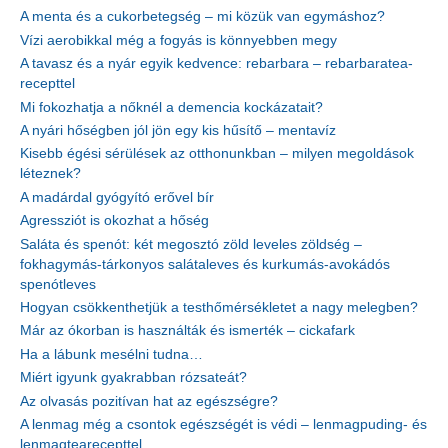
A menta és a cukorbetegség – mi közük van egymáshoz?
Vízi aerobikkal még a fogyás is könnyebben megy
A tavasz és a nyár egyik kedvence: rebarbara – rebarbaratea-
recepttel
Mi fokozhatja a nőknél a demencia kockázatait?
A nyári hőségben jól jön egy kis hűsítő – mentavíz
Kisebb égési sérülések az otthonunkban – milyen megoldások
léteznek?
A madárdal gyógyító erővel bír
Agressziót is okozhat a hőség
Saláta és spenót: két megosztó zöld leveles zöldség –
fokhagymás-tárkonyos salátaleves és kurkumás-avokádós
spenótleves
Hogyan csökkenthetjük a testhőmérsékletet a nagy melegben?
Már az ókorban is használták és ismerték – cickafark
Ha a lábunk mesélni tudna…
Miért igyunk gyakrabban rózsateát?
Az olvasás pozitívan hat az egészségre?
A lenmag még a csontok egészségét is védi – lenmagpuding- és
lenmagtearecepttel