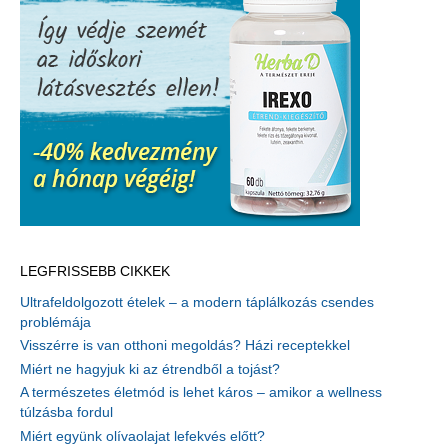
LEGFRISSEBB CIKKEK
Ultrafeldolgozott ételek – a modern táplálkozás csendes
problémája
Visszérre is van otthoni megoldás? Házi receptekkel
Miért ne hagyjuk ki az étrendből a tojást?
A természetes életmód is lehet káros – amikor a wellness
túlzásba fordul
Miért együnk olívaolajat lefekvés előtt?