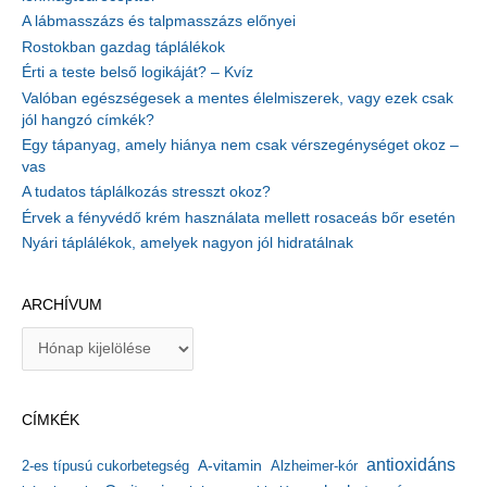
A lábmasszázs és talpmasszázs előnyei
Rostokban gazdag táplálékok
Érti a teste belső logikáját? – Kvíz
Valóban egészségesek a mentes élelmiszerek, vagy ezek csak
jól hangzó címkék?
Egy tápanyag, amely hiánya nem csak vérszegénységet okoz –
vas
A tudatos táplálkozás stresszt okoz?
Érvek a fényvédő krém használata mellett rosaceás bőr esetén
Nyári táplálékok, amelyek nagyon jól hidratálnak
ARCHÍVUM
A
r
c
h
CÍMKÉK
í
v
antioxidáns
A-vitamin
2-es típusú cukorbetegség
Alzheimer-kór
u