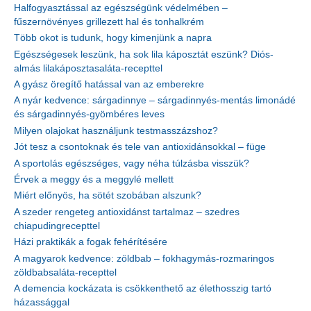
Halfogyasztással az egészségünk védelmében –
fűszernövényes grillezett hal és tonhalkrém
Több okot is tudunk, hogy kimenjünk a napra
Egészségesek leszünk, ha sok lila káposztát eszünk? Diós-
almás lilakáposztasaláta-recepttel
A gyász öregítő hatással van az emberekre
A nyár kedvence: sárgadinnye – sárgadinnyés-mentás limonádé
és sárgadinnyés-gyömbéres leves
Milyen olajokat használjunk testmasszázshoz?
Jót tesz a csontoknak és tele van antioxidánsokkal – füge
A sportolás egészséges, vagy néha túlzásba visszük?
Érvek a meggy és a meggylé mellett
Miért előnyös, ha sötét szobában alszunk?
A szeder rengeteg antioxidánst tartalmaz – szedres
chiapudingrecepttel
Házi praktikák a fogak fehérítésére
A magyarok kedvence: zöldbab – fokhagymás-rozmaringos
zöldbabsaláta-recepttel
A demencia kockázata is csökkenthető az élethosszig tartó
házassággal