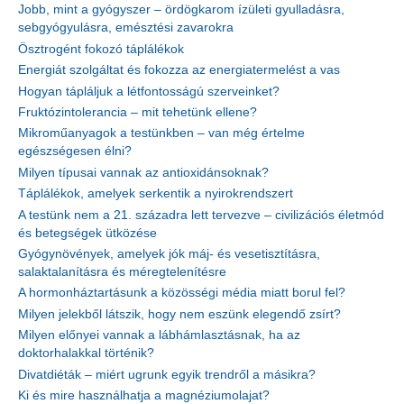
Jobb, mint a gyógyszer – ördögkarom ízületi gyulladásra,
sebgyógyulásra, emésztési zavarokra
Ösztrogént fokozó táplálékok
Energiát szolgáltat és fokozza az energiatermelést a vas
Hogyan tápláljuk a létfontosságú szerveinket?
Fruktózintolerancia – mit tehetünk ellene?
Mikroműanyagok a testünkben – van még értelme
egészségesen élni?
Milyen típusai vannak az antioxidánsoknak?
Táplálékok, amelyek serkentik a nyirokrendszert
A testünk nem a 21. századra lett tervezve – civilizációs életmód
és betegségek ütközése
Gyógynövények, amelyek jók máj- és vesetisztításra,
salaktalanításra és méregtelenítésre
A hormonháztartásunk a közösségi média miatt borul fel?
Milyen jelekből látszik, hogy nem eszünk elegendő zsírt?
Milyen előnyei vannak a lábhámlasztásnak, ha az
doktorhalakkal történik?
Divatdiéták – miért ugrunk egyik trendről a másikra?
Ki és mire használhatja a magnéziumolajat?