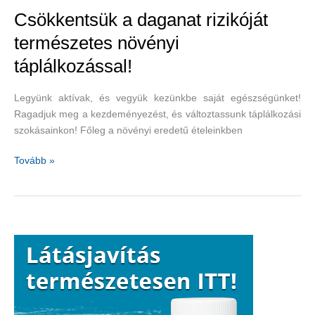
hormonális
Csökkentsük a daganat rizikóját
egyensúly
természetes növényi
megteremtése,
táplálkozással!
elegendő
alvás,
jóga,
Legyünk aktívak, és vegyük kezünkbe saját egészségünket!
meditáció
Ragadjuk meg a kezdeményezést, és változtassunk táplálkozási
szokásainkon! Főleg a növényi eredetű ételeinkben
Csökkentsük
Tovább »
a
daganat
rizikóját
természetes
növényi
táplálkozással!