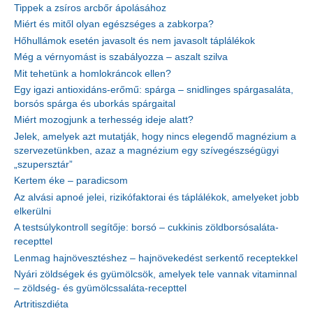
Tippek a zsíros arcbőr ápolásához
Miért és mitől olyan egészséges a zabkorpa?
Hőhullámok esetén javasolt és nem javasolt táplálékok
Még a vérnyomást is szabályozza – aszalt szilva
Mit tehetünk a homlokráncok ellen?
Egy igazi antioxidáns-erőmű: spárga – snidlinges spárgasaláta,
borsós spárga és uborkás spárgaital
Miért mozogjunk a terhesség ideje alatt?
Jelek, amelyek azt mutatják, hogy nincs elegendő magnézium a
szervezetünkben, azaz a magnézium egy szívegészségügyi
„szupersztár”
Kertem éke – paradicsom
Az alvási apnoé jelei, rizikófaktorai és táplálékok, amelyeket jobb
elkerülni
A testsúlykontroll segítője: borsó – cukkinis zöldborsósaláta-
recepttel
Lenmag hajnövesztéshez – hajnövekedést serkentő receptekkel
Nyári zöldségek és gyümölcsök, amelyek tele vannak vitaminnal
– zöldség- és gyümölcssaláta-recepttel
Artritiszdiéta