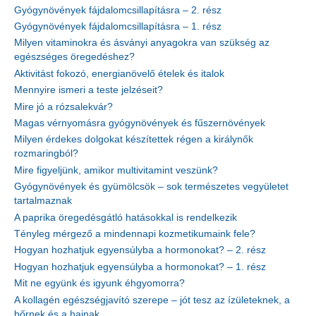
Gyógynövények fájdalomcsillapításra – 2. rész
Gyógynövények fájdalomcsillapításra – 1. rész
Milyen vitaminokra és ásványi anyagokra van szükség az
egészséges öregedéshez?
Aktivitást fokozó, energianövelő ételek és italok
Mennyire ismeri a teste jelzéseit?
Mire jó a rózsalekvár?
Magas vérnyomásra gyógynövények és fűszernövények
Milyen érdekes dolgokat készítettek régen a királynők
rozmaringból?
Mire figyeljünk, amikor multivitamint veszünk?
Gyógynövények és gyümölcsök – sok természetes vegyületet
tartalmaznak
A paprika öregedésgátló hatásokkal is rendelkezik
Tényleg mérgező a mindennapi kozmetikumaink fele?
Hogyan hozhatjuk egyensúlyba a hormonokat? – 2. rész
Hogyan hozhatjuk egyensúlyba a hormonokat? – 1. rész
Mit ne együnk és igyunk éhgyomorra?
A kollagén egészségjavító szerepe – jót tesz az ízületeknek, a
bőrnek és a hajnak