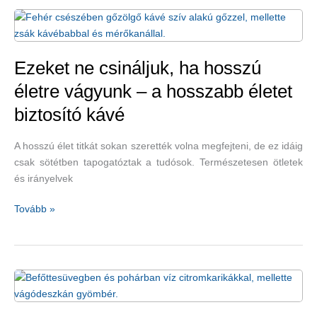
Ezeket ne csináljuk, ha hosszú
életre vágyunk – a hosszabb életet
biztosító kávé
A hosszú élet titkát sokan szerették volna megfejteni, de ez idáig
csak sötétben tapogatóztak a tudósok. Természetesen ötletek
és irányelvek
Ezeket
Tovább »
ne
csináljuk,
ha
hosszú
életre
vágyunk