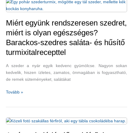
segítségével
–
még
a
Miért együnk rendszeresen szedret,
függőség
miért is olyan egészséges?
leküzdésében
Barackos-szedres saláta- és hűsítő
is
segít
turmixitalrecepttel
A szeder a nyár egyik kedvenc gyümölcse. Nagyon sokan
kedvelik, hiszen ízletes, zamatos, önmagában is fogyasztható,
de remek süteményeket, salátákat
Miért
Tovább »
együnk
rendszeresen
szedret,
miért
is
olyan