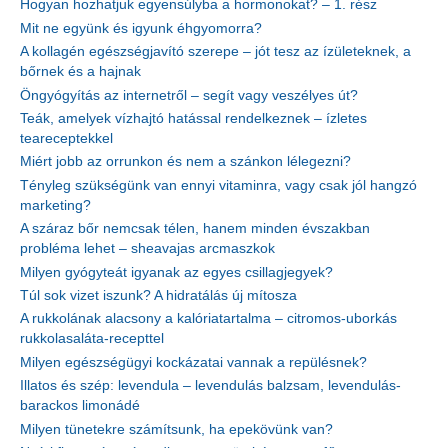
Hogyan hozhatjuk egyensúlyba a hormonokat? – 1. rész
Mit ne együnk és igyunk éhgyomorra?
A kollagén egészségjavító szerepe – jót tesz az ízületeknek, a
bőrnek és a hajnak
Öngyógyítás az internetről – segít vagy veszélyes út?
Teák, amelyek vízhajtó hatással rendelkeznek – ízletes
teareceptekkel
Miért jobb az orrunkon és nem a szánkon lélegezni?
Tényleg szükségünk van ennyi vitaminra, vagy csak jól hangzó
marketing?
A száraz bőr nemcsak télen, hanem minden évszakban
probléma lehet – sheavajas arcmaszkok
Milyen gyógyteát igyanak az egyes csillagjegyek?
Túl sok vizet iszunk? A hidratálás új mítosza
A rukkolának alacsony a kalóriatartalma – citromos-uborkás
rukkolasaláta-recepttel
Milyen egészségügyi kockázatai vannak a repülésnek?
Illatos és szép: levendula – levendulás balzsam, levendulás-
barackos limonádé
Milyen tünetekre számítsunk, ha epekövünk van?