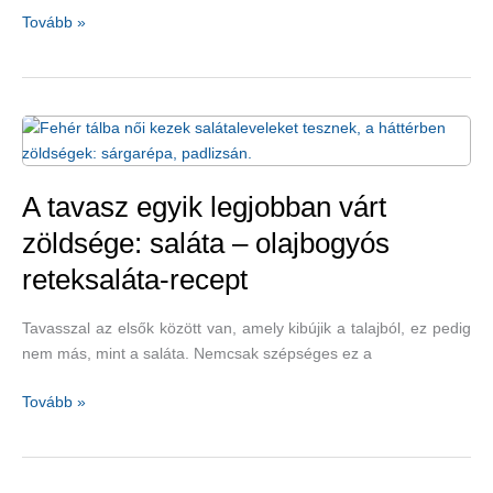
A
Tovább »
B-
vitaminokban
gazdag
szezámmag
csökkenti
a
vércukorszintet
A tavasz egyik legjobban várt
–
zöldsége: saláta – olajbogyós
szezámmagos-
reteksaláta-recept
szezámolajos
salátarecepttel
Tavasszal az elsők között van, amely kibújik a talajból, ez pedig
nem más, mint a saláta. Nemcsak szépséges ez a
A
Tovább »
tavasz
egyik
legjobban