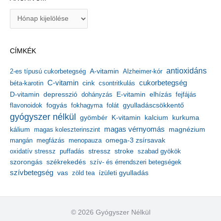
A
r
c
h
CÍMKÉK
í
v
antioxidáns
A-vitamin
2-es típusú cukorbetegség
Alzheimer-kór
u
m
C-vitamin
cukorbetegség
béta-karotin
cink
csontritkulás
depresszió
E-vitamin
D-vitamin
dohányzás
elhízás
fejfájás
gyulladáscsökkentő
flavonoidok
fogyás
fokhagyma
folát
gyógyszer nélkül
kalcium
gyömbér
K-vitamin
kurkuma
kálium
magas vérnyomás
magnézium
magas koleszterinszint
mangán
megfázás
menopauza
omega-3 zsírsavak
stressz
stroke
oxidatív stressz
puffadás
szabad gyökök
szorongás
székrekedés
szív- és érrendszeri betegségek
szívbetegség
ízületi gyulladás
vas
zöld tea
© 2026 Gyógyszer Nélkül