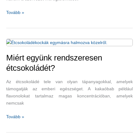
Miért
Tovább »
igyunk
zellerlevet,
milyen
előnyei
vannak?
Miért együnk rendszeresen
étcsokoládét?
Az étcsokoládé tele van olyan tápanyagokkal, amelyek
támogatják az emberi egészséget. A kakaóbab például
flavonolokat tartalmaz magas koncentrációban, amelyek
nemcsak
Miért
Tovább »
együnk
rendszeresen
étcsokoládét?