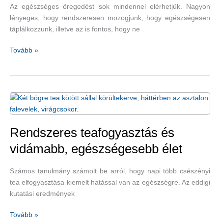
Az egészséges öregedést sok mindennel elérhetjük. Nagyon
lényeges, hogy rendszeresen mozogjunk, hogy egészségesen
táplálkozzunk, illetve az is fontos, hogy ne
A
Tovább »
hideg
hőmérséklet
és
az
egészséges
öregedés
Rendszeres teafogyasztás és
vidámabb, egészségesebb élet
Számos tanulmány számolt be arról, hogy napi több csészényi
tea elfogyasztása kiemelt hatással van az egészségre. Az eddigi
kutatási eredmények
Rendszeres
Tovább »