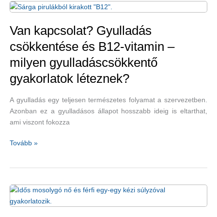
várt
zöldsége:
saláta
Van kapcsolat? Gyulladás
–
csökkentése és B12-vitamin –
olajbogyós
milyen gyulladáscsökkentő
reteksaláta-
recept
gyakorlatok léteznek?
A gyulladás egy teljesen természetes folyamat a szervezetben.
Azonban ez a gyulladásos állapot hosszabb ideig is eltarthat,
ami viszont fokozza
Van
Tovább »
kapcsolat?
Gyulladás
csökkentése
és
B12-
vitamin