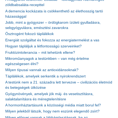
zöldbabsaláta-recepttel
A demencia kockázata is csökkenthető az élethosszig tartó
házassággal
Jobb, mint a gyógyszer – ördögkarom ízületi gyulladásra,
sebgyógyulásra, emésztési zavarokra
Ösztrogént fokozó táplálékok
Energiát szolgáltat és fokozza az energiatermelést a vas
Hogyan tápláljuk a létfontosságú szerveinket?
Fruktózintolerancia – mit tehetünk ellene?
Mikroműanyagok a testünkben – van még értelme
egészségesen élni?
Milyen típusai vannak az antioxidánsoknak?
Táplálékok, amelyek serkentik a nyirokrendszert
A testünk nem a 21. századra lett tervezve – civilizációs életmód
és betegségek ütközése
Gyógynövények, amelyek jók máj- és vesetisztításra,
salaktalanításra és méregtelenítésre
A hormonháztartásunk a közösségi média miatt borul fel?
Milyen jelekből látszik, hogy nem eszünk elegendő zsírt?
Milyen előnyei vannak a lábhámlasztásnak, ha az