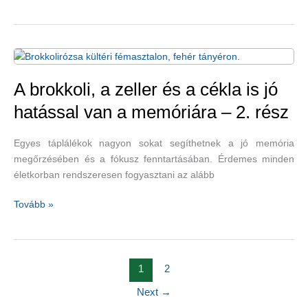
az
agyi
és
a
fizikai
egészséget
A brokkoli, a zeller és a cékla is jó
–
hatással van a memóriára – 2. rész
gyömbér
–
Egyes táplálékok nagyon sokat segíthetnek a jó memória
2.
megőrzésében és a fókusz fenntartásában. Érdemes minden
rész
életkorban rendszeresen fogyasztani az alább
A
Tovább »
brokkoli,
a
zeller
és
1
2
a
Next
→
cékla