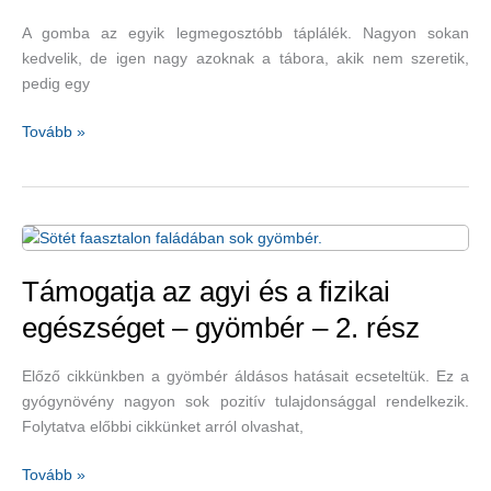
A gomba az egyik legmegosztóbb táplálék. Nagyon sokan
kedvelik, de igen nagy azoknak a tábora, akik nem szeretik,
pedig egy
Remek
Tovább »
csont-
és
immunrendszer-
erősítő
–
gomba
Támogatja az agyi és a fizikai
egészséget – gyömbér – 2. rész
Előző cikkünkben a gyömbér áldásos hatásait ecseteltük. Ez a
gyógynövény nagyon sok pozitív tulajdonsággal rendelkezik.
Folytatva előbbi cikkünket arról olvashat,
Támogatja
Tovább »