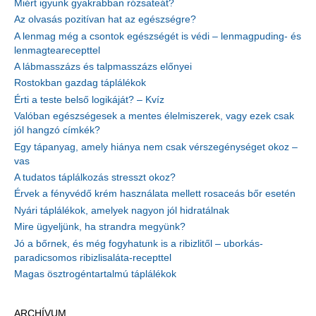
Miért igyunk gyakrabban rózsateát?
Az olvasás pozitívan hat az egészségre?
A lenmag még a csontok egészségét is védi – lenmagpuding- és
lenmagtearecepttel
A lábmasszázs és talpmasszázs előnyei
Rostokban gazdag táplálékok
Érti a teste belső logikáját? – Kvíz
Valóban egészségesek a mentes élelmiszerek, vagy ezek csak
jól hangzó címkék?
Egy tápanyag, amely hiánya nem csak vérszegénységet okoz –
vas
A tudatos táplálkozás stresszt okoz?
Érvek a fényvédő krém használata mellett rosaceás bőr esetén
Nyári táplálékok, amelyek nagyon jól hidratálnak
Mire ügyeljünk, ha strandra megyünk?
Jó a bőrnek, és még fogyhatunk is a ribizlitől – uborkás-
paradicsomos ribizlisaláta-recepttel
Magas ösztrogéntartalmú táplálékok
ARCHÍVUM