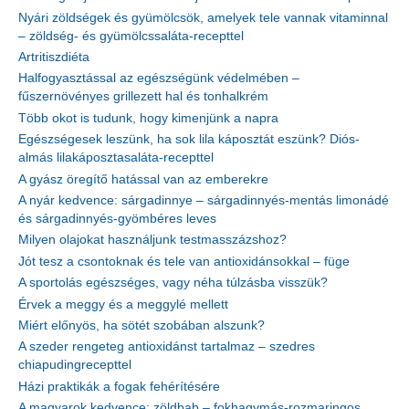
Nyári zöldségek és gyümölcsök, amelyek tele vannak vitaminnal
– zöldség- és gyümölcssaláta-recepttel
Artritiszdiéta
Halfogyasztással az egészségünk védelmében –
fűszernövényes grillezett hal és tonhalkrém
Több okot is tudunk, hogy kimenjünk a napra
Egészségesek leszünk, ha sok lila káposztát eszünk? Diós-
almás lilakáposztasaláta-recepttel
A gyász öregítő hatással van az emberekre
A nyár kedvence: sárgadinnye – sárgadinnyés-mentás limonádé
és sárgadinnyés-gyömbéres leves
Milyen olajokat használjunk testmasszázshoz?
Jót tesz a csontoknak és tele van antioxidánsokkal – füge
A sportolás egészséges, vagy néha túlzásba visszük?
Érvek a meggy és a meggylé mellett
Miért előnyös, ha sötét szobában alszunk?
A szeder rengeteg antioxidánst tartalmaz – szedres
chiapudingrecepttel
Házi praktikák a fogak fehérítésére
A magyarok kedvence: zöldbab – fokhagymás-rozmaringos