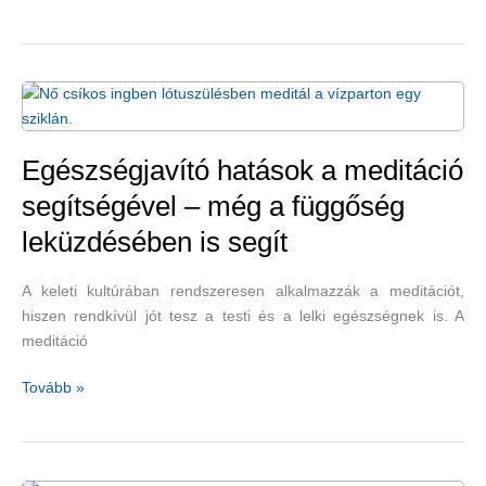
teafogyasztás
és
vidámabb,
egészségesebb
élet
Egészségjavító hatások a meditáció
segítségével – még a függőség
leküzdésében is segít
A keleti kultúrában rendszeresen alkalmazzák a meditációt,
hiszen rendkívül jót tesz a testi és a lelki egészségnek is. A
meditáció
Egészségjavító
Tovább »
hatások
a
meditáció