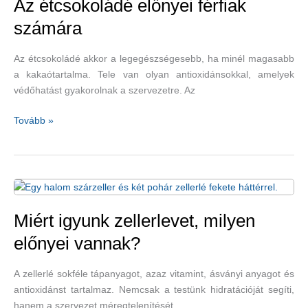
Az étcsokoládé előnyei férfiak
egészséges?
számára
Barackos-
szedres
Az étcsokoládé akkor a legegészségesebb, ha minél magasabb
saláta-
a kakaótartalma. Tele van olyan antioxidánsokkal, amelyek
és
védőhatást gyakorolnak a szervezetre. Az
hűsítő
turmixitalrecepttel
Az
Tovább »
étcsokoládé
előnyei
férfiak
számára
Miért igyunk zellerlevet, milyen
előnyei vannak?
A zellerlé sokféle tápanyagot, azaz vitamint, ásványi anyagot és
antioxidánst tartalmaz. Nemcsak a testünk hidratációját segíti,
hanem a szervezet méregtelenítését