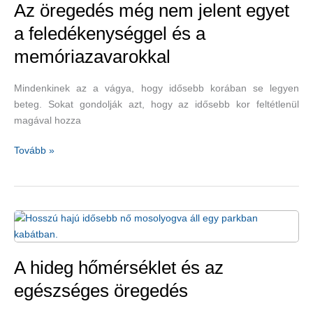
–
Az öregedés még nem jelent egyet
milyen
a feledékenységgel és a
gyulladáscsökkentő
memóriazavarokkal
gyakorlatok
léteznek?
Mindenkinek az a vágya, hogy idősebb korában se legyen
beteg. Sokat gondolják azt, hogy az idősebb kor feltétlenül
magával hozza
Az
Tovább »
öregedés
még
nem
jelent
egyet
a
feledékenységgel
A hideg hőmérséklet és az
és
egészséges öregedés
a
memóriazavarokkal