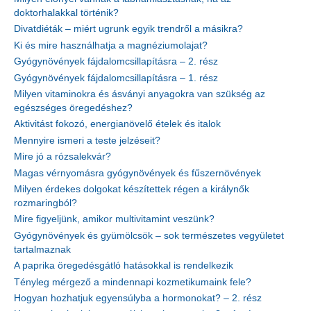
doktorhalakkal történik?
Divatdiéták – miért ugrunk egyik trendről a másikra?
Ki és mire használhatja a magnéziumolajat?
Gyógynövények fájdalomcsillapításra – 2. rész
Gyógynövények fájdalomcsillapításra – 1. rész
Milyen vitaminokra és ásványi anyagokra van szükség az
egészséges öregedéshez?
Aktivitást fokozó, energianövelő ételek és italok
Mennyire ismeri a teste jelzéseit?
Mire jó a rózsalekvár?
Magas vérnyomásra gyógynövények és fűszernövények
Milyen érdekes dolgokat készítettek régen a királynők
rozmaringból?
Mire figyeljünk, amikor multivitamint veszünk?
Gyógynövények és gyümölcsök – sok természetes vegyületet
tartalmaznak
A paprika öregedésgátló hatásokkal is rendelkezik
Tényleg mérgező a mindennapi kozmetikumaink fele?
Hogyan hozhatjuk egyensúlyba a hormonokat? – 2. rész