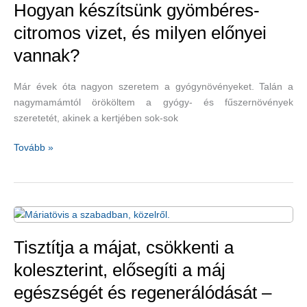
–
Hogyan készítsünk gyömbéres-
a
citromos vizet, és milyen előnyei
hosszabb
vannak?
életet
biztosító
kávé
Már évek óta nagyon szeretem a gyógynövényeket. Talán a
nagymamámtól örököltem a gyógy- és fűszernövények
szeretetét, akinek a kertjében sok-sok
Hogyan
Tovább »
készítsünk
gyömbéres-
citromos
vizet,
és
milyen
Tisztítja a májat, csökkenti a
előnyei
koleszterint, elősegíti a máj
vannak?
egészségét és regenerálódását –