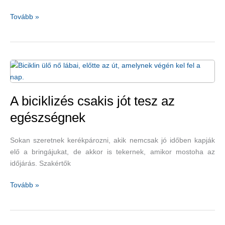
Az
Tovább »
időskori
szagláscsökkenéssel
fokozódik
a
depresszió
kockázata
A biciklizés csakis jót tesz az
egészségnek
Sokan szeretnek kerékpározni, akik nemcsak jó időben kapják
elő a bringájukat, de akkor is tekernek, amikor mostoha az
időjárás. Szakértők
A
Tovább »
biciklizés
csakis
jót