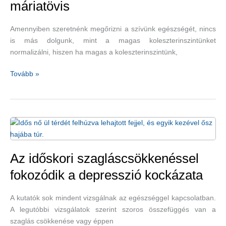
máriatövis
Amennyiben szeretnénk megőrizni a szívünk egészségét, nincs
is más dolgunk, mint a magas koleszterinszintünket
normalizálni, hiszen ha magas a koleszterinszintünk,
Tisztítja
Tovább »
a
májat,
csökkenti
a
koleszterint,
elősegíti
a
Az időskori szagláscsökkenéssel
máj
fokozódik a depresszió kockázata
egészségét
és
A kutatók sok mindent vizsgálnak az egészséggel kapcsolatban.
regenerálódását
A legutóbbi vizsgálatok szerint szoros összefüggés van a
–
szaglás csökkenése vagy éppen
máriatövis