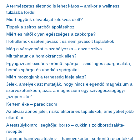
A természetes életmód is lehet káros – amikor a wellness
túlzásba fordul
Miért együnk olívaolajat lefekvés előtt?
Tippek a zsíros arcbőr ápolásához
Miért és mitől olyan egészséges a zabkorpa?
Hőhullámok esetén javasolt és nem javasolt táplálékok
Még a vérnyomást is szabályozza – aszalt szilva
Mit tehetünk a homlokráncok ellen?
Egy igazi antioxidáns-erőmű: spárga – snidlinges spárgasaláta,
borsós spárga és uborkás spárgaital
Miért mozogjunk a terhesség ideje alatt?
Jelek, amelyek azt mutatják, hogy nincs elegendő magnézium a
szervezetünkben, azaz a magnézium egy szívegészségügyi
„szupersztár”
Kertem éke – paradicsom
Az alvási apnoé jelei, rizikófaktorai és táplálékok, amelyeket jobb
elkerülni
A testsúlykontroll segítője: borsó – cukkinis zöldborsósaláta-
recepttel
Lenmag hajnövesztéshez – hajnövekedést serkentő receptekkel