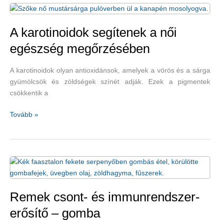
tesz
az
egészségnek
A karotinoidok segítenek a női
egészség megőrzésében
A karotinoidok olyan antioxidánsok, amelyek a vörös és a sárga
gyümölcsök és zöldségek színét adják. Ezek a pigmentek
csökkentik a
A
Tovább »
karotinoidok
segítenek
a
női
egészség
megőrzésében
Remek csont- és immunrendszer-
erősítő – gomba