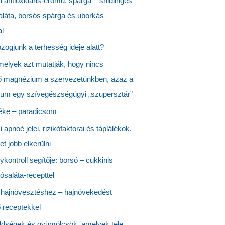
i antioxidáns-erőmű: spárga – snidlinges
láta, borsós spárga és uborkás
al
zogjunk a terhesség ideje alatt?
melyek azt mutatják, hogy nincs
ő magnézium a szervezetünkben, azaz a
um egy szívegészségügyi „szupersztár”
éke – paradicsom
 apnoé jelei, rizikófaktorai és táplálékok,
t jobb elkerülni
ykontroll segítője: borsó – cukkinis
ósaláta-recepttel
hajnövesztéshez – hajnövekedést
 receptekkel
ldségek és gyümölcsök, amelyek tele