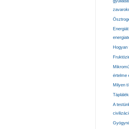
gyulladá
zavarok
Ösztrogé
Energiát
energiat
Hogyan t
Fruktózi
Mikromű
értelme
Milyen t
Táplálék
A testün
civilizá
Gyógynö