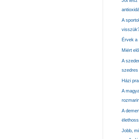
Jót tesz
antioxid
A sporto
visszük
Érvek a
Miért el
A szeder
szedres 
Házi pra
A magya
rozmarin
A demen
élethoss
Jobb, mi