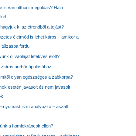
e is van otthoni megoldás? Házi
kel
 hagyjuk ki az étrendből a tojást?
zetes életmód is lehet káros – amikor a
 túlzásba fordul
yünk olívaolajat lefekvés előtt?
 zsíros arcbőr ápolásához
 mitől olyan egészséges a zabkorpa?
ok esetén javasolt és nem javasolt
ok
rnyomást is szabályozza – aszalt
tünk a homlokráncok ellen?