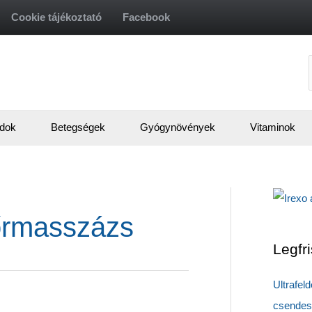
Cookie tájékoztató
Facebook
f
dok
Betegségek
Gyógynövények
Vitaminok
őrmasszázs
Legfr
Ultrafel
csendes