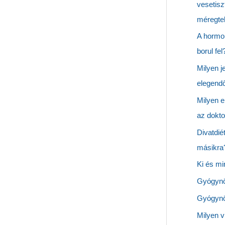
vesetisz
méregtel
A hormo
borul fel
Milyen j
elegendő
Milyen e
az dokto
Divatdié
másikra
Ki és mi
Gyógynöv
Gyógynöv
Milyen v