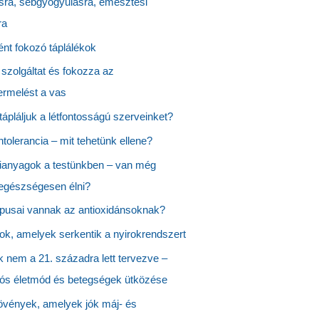
sra, sebgyógyulásra, emésztési
ra
nt fokozó táplálékok
 szolgáltat és fokozza az
ermelést a vas
ápláljuk a létfontosságú szerveinket?
ntolerancia – mit tehetünk ellene?
anyagok a testünkben – van még
 egészségesen élni?
ípusai vannak az antioxidánsoknak?
ok, amelyek serkentik a nyirokrendszert
k nem a 21. századra lett tervezve –
ciós életmód és betegségek ütközése
vények, amelyek jók máj- és