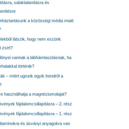
tításra, salaktalanításra és
enítésre
nháztartásunk a közösségi média miatt
?
elekből látszik, hogy nem eszünk
 zsírt?
lőnyei vannak a lábhámlasztásnak, ha
rhalakkal történik?
ták – miért ugrunk egyik trendről a
?
re használhatja a magnéziumolajat?
ények fájdalomcsillapításra – 2. rész
ények fájdalomcsillapításra – 1. rész
itaminokra és ásványi anyagokra van