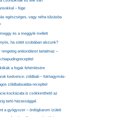
 a csontoknak és tele van
ánsokkal – füge
lás egészséges, vagy néha túlzásba
?
 meggy és a meggylé mellett
őnyös, ha sötét szobában alszunk?
 rengeteg antioxidánst tartalmaz –
chiapudingrecepttel
ktikák a fogak fehérítésére
rok kedvence: zöldbab – fokhagymás-
gos zöldbabsaláta-recepttel
cia kockázata is csökkenthető az
zig tartó házassággal
nt a gyógyszer – ördögkarom ízületi