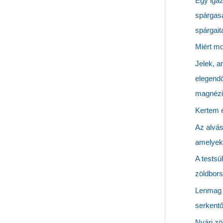
Egy igaz
spárgasa
spárgait
Miért mo
Jelek, a
elegend
magnézi
Kertem 
Az alvási
amelyeke
A testsúl
zöldbors
Lenmag 
serkentő
Nyári zö