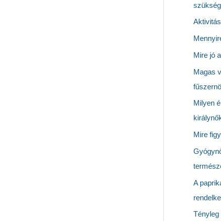
szükség
Aktivitá
Mennyire
Mire jó 
Magas v
fűszern
Milyen é
királynő
Mire fig
Gyógynö
természe
A paprik
rendelke
Tényleg