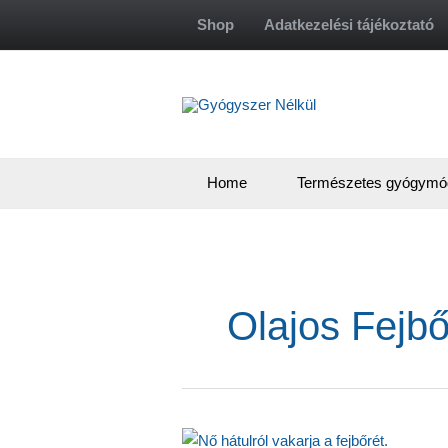
Skip
Shop
Adatkezelési tájékoztató
to
content
Home
Természetes gyógymó
Olajos Fejb