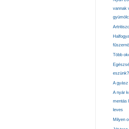
vannak v
gyümölcs
Artritisz
Halfogy
fűszernö
Több oko
Egészség
eszünk? 
A gyász 
A nyár k
mentás 
leves
Milyen o