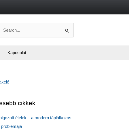
Search
or:
Kapcsolat
issebb cikkek
dolgozott ételek – a modern táplálkozás
 problémája