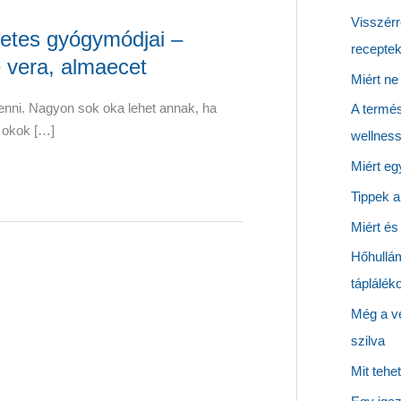
Visszérr
zetes gyógymódjai –
receptek
e vera, almaecet
Miért ne
lenni. Nagyon sok oka lehet annak, ha
A termés
z okok […]
wellness
Miért eg
Tippek a
Miért és
Hőhullám
táplálék
Még a vé
szilva
Mit tehe