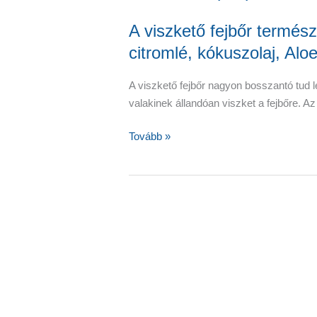
A viszkető fejbőr termés
citromlé, kókuszolaj, Alo
A viszkető fejbőr nagyon bosszantó tud 
valakinek állandóan viszket a fejbőre. A
A
Tovább »
viszkető
fejbőr
természetes
gyógymódjai
–
citromlé,
kókuszolaj,
Aloe
vera,
almaecet