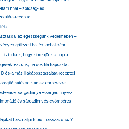
itaminnal – zöldség- és
saláta-recepttel
diéta
asztással az egészségünk védelmében –
vényes grillezett hal és tonhalkrém
t is tudunk, hogy kimenjünk a napra
esek leszünk, ha sok lila káposztát
Diós-almás lilakáposztasaláta-recepttel
öregítő hatással van az emberekre
edvence: sárgadinnye – sárgadinnyés-
limonádé és sárgadinnyés-gyömbéres
lajokat használjunk testmasszázshoz?