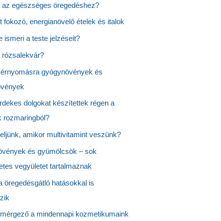
 az egészséges öregedéshez?
st fokozó, energianövelő ételek és italok
 ismeri a teste jelzéseit?
a rózsalekvár?
érnyomásra gyógynövények és
övények
rdekes dolgokat készítettek régen a
k rozmaringból?
yeljünk, amikor multivitamint veszünk?
vények és gyümölcsök – sok
tes vegyületet tartalmaznak
a öregedésgátló hatásokkal is
zik
 mérgező a mindennapi kozmetikumaink