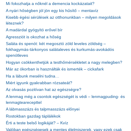
Mi fokozhatja a nőknél a demencia kockázatait?
A nyári hőségben jól jön egy kis hűsítő – mentavíz
Kisebb égési sérülések az otthonunkban – milyen megoldások
léteznek?
A madárdal gyógyító erővel bír
Agressziót is okozhat a hőség
Saláta és spenót: két megosztó zöld leveles zöldség –
fokhagymás-tárkonyos salátaleves és kurkumás-avokádós
spenótleves
Hogyan csökkenthetjük a testhőmérsékletet a nagy melegben?
Már az ókorban is használták és ismerték – cickafark
Ha a lábunk mesélni tudna…
Miért igyunk gyakrabban rózsateát?
Az olvasás pozitívan hat az egészségre?
A lenmag még a csontok egészségét is védi – lenmagpuding- és
lenmagtearecepttel
A lábmasszázs és talpmasszázs előnyei
Rostokban gazdag táplálékok
Érti a teste belső logikáját? – Kvíz
Valóban egészségesek a mentes élelmiszerek, vagy ezek csak