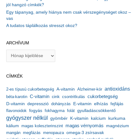
jól hangzó címkék?
Egy tápanyag, amely hiánya nem csak vérszegénységet okoz –
vas
A tudatos táplálkozás stresszt okoz?
ARCHÍVUM
A
r
c
h
CÍMKÉK
í
v
antioxidáns
A-vitamin
2-es típusú cukorbetegség
Alzheimer-kór
u
m
C-vitamin
cukorbetegség
béta-karotin
cink
csontritkulás
depresszió
E-vitamin
D-vitamin
dohányzás
elhízás
fejfájás
gyulladáscsökkentő
flavonoidok
fogyás
fokhagyma
folát
gyógyszer nélkül
kalcium
gyömbér
K-vitamin
kurkuma
kálium
magas vérnyomás
magnézium
magas koleszterinszint
mangán
megfázás
menopauza
omega-3 zsírsavak