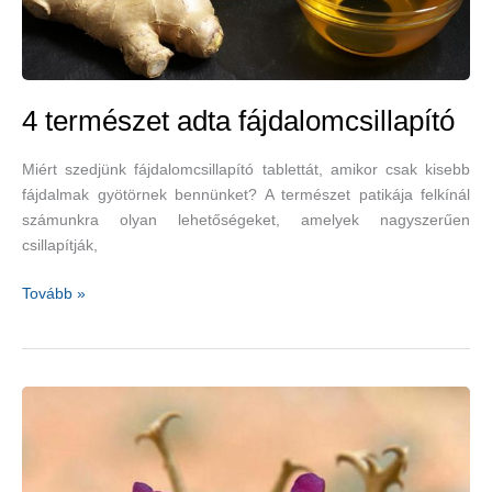
4 természet adta fájdalomcsillapító
Miért szedjünk fájdalomcsillapító tablettát, amikor csak kisebb
fájdalmak gyötörnek bennünket? A természet patikája felkínál
számunkra olyan lehetőségeket, amelyek nagyszerűen
csillapítják,
4
Tovább »
természet
adta
fájdalomcsillapító