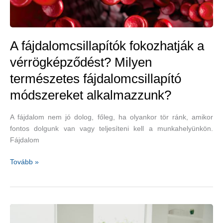
A fájdalomcsillapítók fokozhatják a
vérrögképződést? Milyen
természetes fájdalomcsillapító
módszereket alkalmazzunk?
A fájdalom nem jó dolog, főleg, ha olyankor tör ránk, amikor
fontos dolgunk van vagy teljesíteni kell a munkahelyünkön.
Fájdalom
A
Tovább »
fájdalomcsillapítók
fokozhatják
a
vérrögképződést?
Milyen