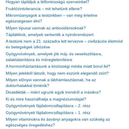
Hogyan tápláljuk a létfontosságú szerveinket?
Fruktózintolerancia – mit tehetünk ellene?
Mikroműanyagok a testünkben – van még értelme
egészségesen élni?
Milyen típusai vannak az antioxidánsoknak?
Táplálékok, amelyek serkentik a nyirokrendszert
A testünk nem a 21. századra lett tervezve – civilizációs életmód
és betegségek ütközése
Gyógynövények, amelyek jók máj- és vesetisztításra,
salaktalanításra és méregtelenítésre
A hormonháztartásunk a közösségi média miatt borul fel?
Milyen jelekből látszik, hogy nem eszünk elegendő zsírt?
Milyen előnyei vannak a lábhámlasztásnak, ha az
doktorhalakkal történik?
Divatdiéták – miért ugrunk egyik trendről a másikra?
Ki és mire használhatja a magnéziumolajat?
Gyógynövények fájdalomcsillapításra – 2. rész
Gyógynövények fájdalomcsillapításra – 1. rész
Milyen vitaminokra és ásványi anyagokra van szükség az
egészséges öregedéshez?