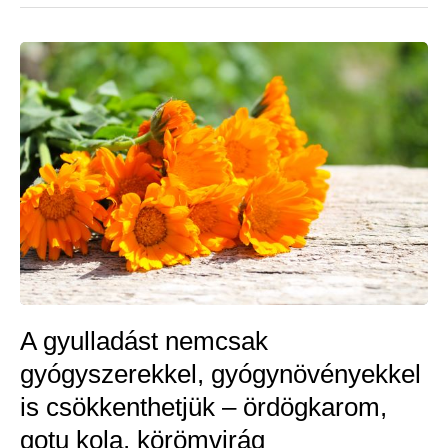
alternatív
gyógymódjai
A gyulladást nemcsak
gyógyszerekkel, gyógynövényekkel
is csökkenthetjük – ördögkarom,
gotu kola, körömvirág