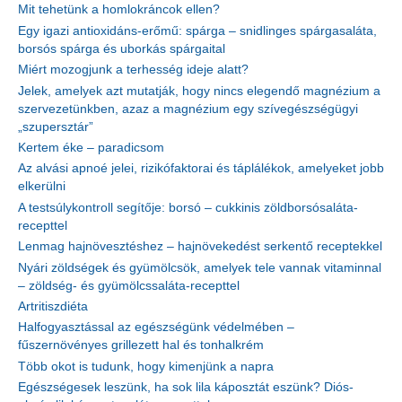
Mit tehetünk a homlokráncok ellen?
Egy igazi antioxidáns-erőmű: spárga – snidlinges spárgasaláta,
borsós spárga és uborkás spárgaital
Miért mozogjunk a terhesség ideje alatt?
Jelek, amelyek azt mutatják, hogy nincs elegendő magnézium a
szervezetünkben, azaz a magnézium egy szívegészségügyi
„szupersztár”
Kertem éke – paradicsom
Az alvási apnoé jelei, rizikófaktorai és táplálékok, amelyeket jobb
elkerülni
A testsúlykontroll segítője: borsó – cukkinis zöldborsósaláta-
recepttel
Lenmag hajnövesztéshez – hajnövekedést serkentő receptekkel
Nyári zöldségek és gyümölcsök, amelyek tele vannak vitaminnal
– zöldség- és gyümölcssaláta-recepttel
Artritiszdiéta
Halfogyasztással az egészségünk védelmében –
fűszernövényes grillezett hal és tonhalkrém
Több okot is tudunk, hogy kimenjünk a napra
Egészségesek leszünk, ha sok lila káposztát eszünk? Diós-