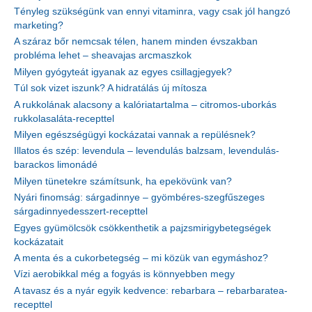
Tényleg szükségünk van ennyi vitaminra, vagy csak jól hangzó
marketing?
A száraz bőr nemcsak télen, hanem minden évszakban
probléma lehet – sheavajas arcmaszkok
Milyen gyógyteát igyanak az egyes csillagjegyek?
Túl sok vizet iszunk? A hidratálás új mítosza
A rukkolának alacsony a kalóriatartalma – citromos-uborkás
rukkolasaláta-recepttel
Milyen egészségügyi kockázatai vannak a repülésnek?
Illatos és szép: levendula – levendulás balzsam, levendulás-
barackos limonádé
Milyen tünetekre számítsunk, ha epekövünk van?
Nyári finomság: sárgadinnye – gyömbéres-szegfűszeges
sárgadinnyedesszert-recepttel
Egyes gyümölcsök csökkenthetik a pajzsmirigybetegségek
kockázatait
A menta és a cukorbetegség – mi közük van egymáshoz?
Vízi aerobikkal még a fogyás is könnyebben megy
A tavasz és a nyár egyik kedvence: rebarbara – rebarbaratea-
recepttel