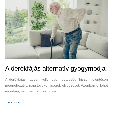
természetes
fájdalomcsillapító
módszereket
alkalmazzunk?
A derékfájás alternatív gyógymódjai
A derékfájás nagyon kellemetlen betegség, hiszen jelentősen
megnehezíti a napi tevékenységek elvégzését. Azonban el lehet
mondani, mint mindennek, így a
A
Tovább »
derékfájás