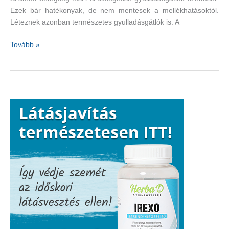
Ezek bár hatékonyak, de nem mentesek a mellékhatásoktól.
Léteznek azonban természetes gyulladásgátlók is. A
Természetes
Tovább »
gyulladásgátlók