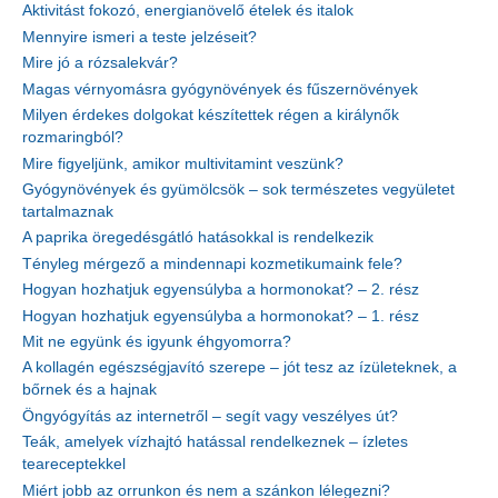
Aktivitást fokozó, energianövelő ételek és italok
Mennyire ismeri a teste jelzéseit?
Mire jó a rózsalekvár?
Magas vérnyomásra gyógynövények és fűszernövények
Milyen érdekes dolgokat készítettek régen a királynők
rozmaringból?
Mire figyeljünk, amikor multivitamint veszünk?
Gyógynövények és gyümölcsök – sok természetes vegyületet
tartalmaznak
A paprika öregedésgátló hatásokkal is rendelkezik
Tényleg mérgező a mindennapi kozmetikumaink fele?
Hogyan hozhatjuk egyensúlyba a hormonokat? – 2. rész
Hogyan hozhatjuk egyensúlyba a hormonokat? – 1. rész
Mit ne együnk és igyunk éhgyomorra?
A kollagén egészségjavító szerepe – jót tesz az ízületeknek, a
bőrnek és a hajnak
Öngyógyítás az internetről – segít vagy veszélyes út?
Teák, amelyek vízhajtó hatással rendelkeznek – ízletes
teareceptekkel
Miért jobb az orrunkon és nem a szánkon lélegezni?