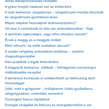
almás lilakáposztasaláta-recepttel
A gyász öregítő hatással van az emberekre
A nyár kedvence: sárgadinnye – sárgadinnyés-mentás limonádé
és sárgadinnyés-gyömbéres leves
Milyen olajokat használjunk testmasszázshoz?
Jót tesz a csontoknak és tele van antioxidánsokkal – füge
A sportolás egészséges, vagy néha túlzásba visszük?
Érvek a meggy és a meggylé mellett
Miért előnyös, ha sötét szobában alszunk?
A szeder rengeteg antioxidánst tartalmaz – szedres
chiapudingrecepttel
Házi praktikák a fogak fehérítésére
A magyarok kedvence: zöldbab – fokhagymás-rozmaringos
zöldbabsaláta-recepttel
A demencia kockázata is csökkenthető az élethosszig tartó
házassággal
Jobb, mint a gyógyszer – ördögkarom ízületi gyulladásra,
sebgyógyulásra, emésztési zavarokra
Ösztrogént fokozó táplálékok
Energiát szolgáltat és fokozza az energiatermelést a vas