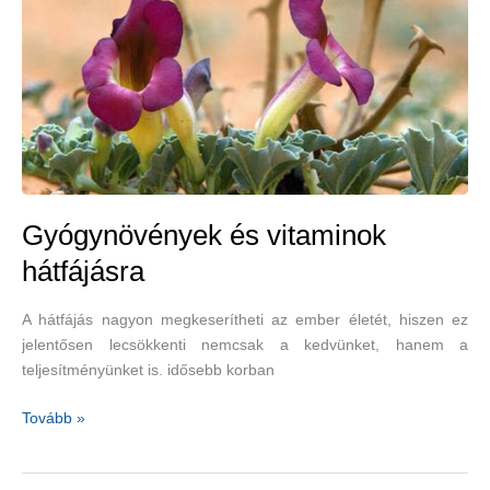
Gyógynövények és vitaminok
hátfájásra
A hátfájás nagyon megkeserítheti az ember életét, hiszen ez
jelentősen lecsökkenti nemcsak a kedvünket, hanem a
teljesítményünket is. idősebb korban
Gyógynövények
Tovább »
és
vitaminok