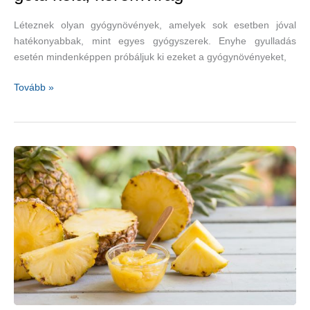
Léteznek olyan gyógynövények, amelyek sok esetben jóval
hatékonyabbak, mint egyes gyógyszerek. Enyhe gyulladás
esetén mindenképpen próbáljuk ki ezeket a gyógynövényeket,
A
Tovább »
gyulladást
nemcsak
gyógyszerekkel,
gyógynövényekkel
is
csökkenthetjük
–
ördögkarom,
gotu
kola,
körömvirág