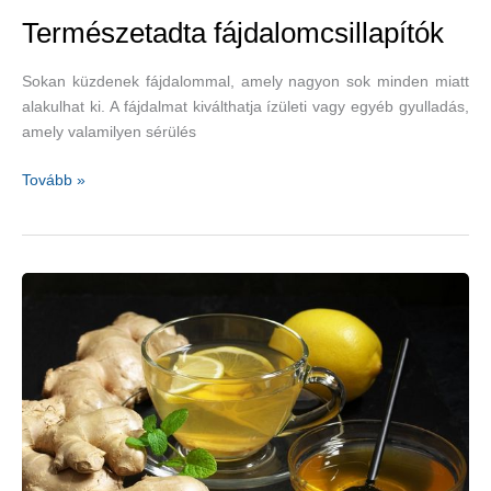
Természetadta fájdalomcsillapítók
Sokan küzdenek fájdalommal, amely nagyon sok minden miatt
alakulhat ki. A fájdalmat kiválthatja ízületi vagy egyéb gyulladás,
amely valamilyen sérülés
Természetadta
Tovább »
fájdalomcsillapítók