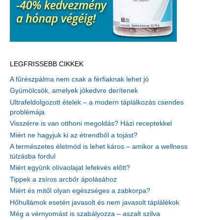
LEGFRISSEBB CIKKEK
A fűrészpálma nem csak a férfiaknak lehet jó
Gyümölcsök, amelyek jókedvre derítenek
Ultrafeldolgozott ételek – a modern táplálkozás csendes
problémája
Visszérre is van otthoni megoldás? Házi receptekkel
Miért ne hagyjuk ki az étrendből a tojást?
A természetes életmód is lehet káros – amikor a wellness
túlzásba fordul
Miért együnk olívaolajat lefekvés előtt?
Tippek a zsíros arcbőr ápolásához
Miért és mitől olyan egészséges a zabkorpa?
Hőhullámok esetén javasolt és nem javasolt táplálékok
Még a vérnyomást is szabályozza – aszalt szilva