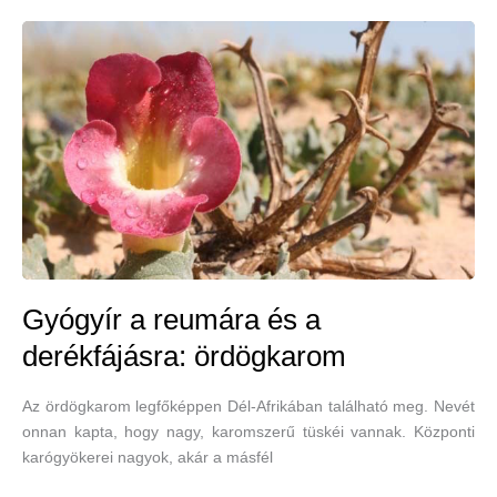
hátfájásra
Gyógyír a reumára és a
derékfájásra: ördögkarom
Az ördögkarom legfőképpen Dél-Afrikában található meg. Nevét
onnan kapta, hogy nagy, karomszerű tüskéi vannak. Központi
karógyökerei nagyok, akár a másfél