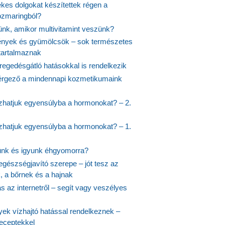
kes dolgokat készítettek régen a
rozmaringból?
jünk, amikor multivitamint veszünk?
nyek és gyümölcsök – sok természetes
 tartalmaznak
regedésgátló hatásokkal is rendelkezik
rgező a mindennapi kozmetikumaink
hatjuk egyensúlyba a hormonokat? – 2.
hatjuk egyensúlyba a hormonokat? – 1.
ünk és igyunk éhgyomorra?
egészségjavító szerepe – jót tesz az
, a bőrnek és a hajnak
 az internetről – segít vagy veszélyes
yek vízhajtó hatással rendelkeznek –
receptekkel