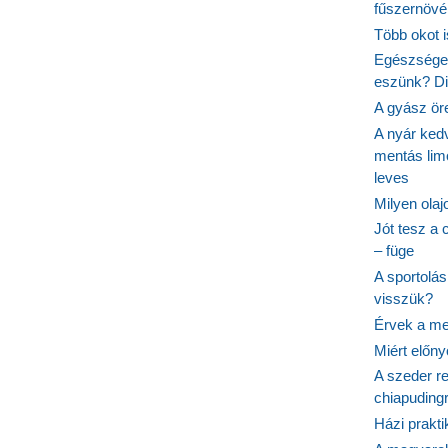
fűszernövén
Több okot 
Egészséges
eszünk? Dió
A gyász ör
A nyár ked
mentás lim
leves
Milyen ola
Jót tesz a 
– füge
A sportolá
visszük?
Érvek a me
Miért előn
A szeder re
chiapudingr
Házi prakti