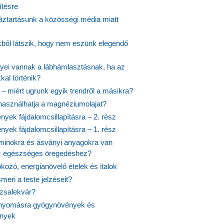
ítésre
ztartásunk a közösségi média miatt
ekből látszik, hogy nem eszünk elegendő
nyei vannak a lábhámlasztásnak, ha az
kal történik?
 – miért ugrunk egyik trendről a másikra?
 használhatja a magnéziumolajat?
yek fájdalomcsillapításra – 2. rész
yek fájdalomcsillapításra – 1. rész
aminokra és ásványi anyagokra van
z egészséges öregedéshez?
fokozó, energianövelő ételek és italok
meri a teste jelzéseit?
ózsalekvár?
nyomásra gyógynövények és
ények