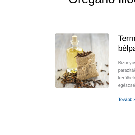
Term
bélpa
Bizonyos
parazit
kerülhe
egészsé
Termész
Tovább 
küzdele
a
bélparaz
ellen