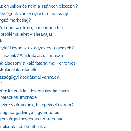
 az orrunkon és nem a szánkon lélegezni?
ükségünk van ennyi vitaminra, vagy
angzó marketing?
őr nemcsak télen, hanem minden
probléma lehet – sheavajas
k
gyteát igyanak az egyes csillagjegyek?
et iszunk? A hidratálás új mítosza
k alacsony a kalóriatartalma – citromos-
kolasaláta-recepttel
szségügyi kockázatai vannak a
?
szép: levendula – levendulás balzsam,
-barackos limonádé
etekre számítsunk, ha epekövünk van?
mság: sárgadinnye – gyömbéres-
es sárgadinnyedesszert-recepttel
ölcsök csökkenthetik a