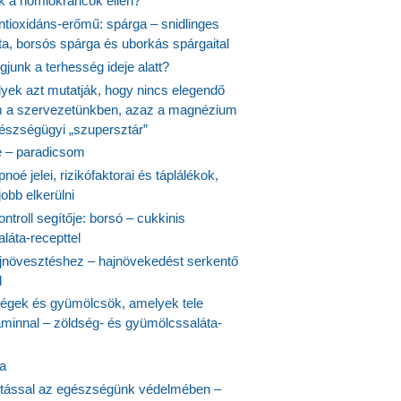
nk a homlokráncok ellen?
ntioxidáns-erőmű: spárga – snidlinges
ta, borsós spárga és uborkás spárgaital
junk a terhesség ideje alatt?
lyek azt mutatják, hogy nincs elegendő
 a szervezetünkben, azaz a magnézium
észségügyi „szupersztár”
 – paradicsom
noé jelei, rizikófaktorai és táplálékok,
obb elkerülni
ontroll segítője: borsó – cukkinis
láta-recepttel
növesztéshez – hajnövekedést serkentő
l
ségek és gyümölcsök, amelyek tele
aminnal – zöldség- és gyümölcssaláta-
ta
tással az egészségünk védelmében –