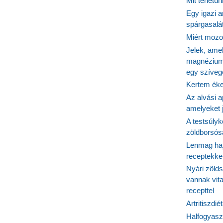
Mit tehetü
Egy igazi a
spárgasalá
Miért mozog
Jelek, ame
magnézium
egy szíveg
Kertem éke
Az alvási ap
amelyeket j
A testsúlyk
zöldborsósa
Lenmag haj
receptekke
Nyári zöld
vannak vit
recepttel
Artritiszdié
Halfogyasz