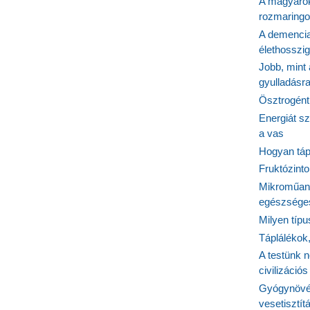
A magyarok
rozmaringo
A demencia
élethosszig
Jobb, mint
gyulladásr
Ösztrogént
Energiát sz
a vas
Hogyan tápl
Fruktózinto
Mikroműany
egészséges
Milyen típ
Táplálékok
A testünk n
civilizáci
Gyógynövén
vesetisztít