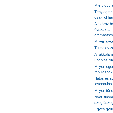
Miért jobb
Tényleg sz
csak jól h
A száraz b
évszakban 
arcmaszko
Milyen gyó
Túl sok viz
A rukkolána
uborkás ruk
Milyen egé
repülésnek
Illatos és 
levendulás
Milyen tün
Nyári fino
szegfűszeg
Egyes gyüm