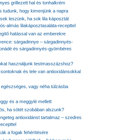
yes grillezett hal és tonhalkrém
is tudunk, hogy kimenjünk a napra
ek leszünk, ha sok lila káposztát
s-almás lilakáposztasaláta-recepttel
egítő hatással van az emberekre
vence: sárgadinnye – sárgadinnyés-
onádé és sárgadinnyés-gyömbéres
jokat használjunk testmasszázshoz?
csontoknak és tele van antioxidánsokkal
s egészséges, vagy néha túlzásba
ggy és a meggylé mellett
yös, ha sötét szobában alszunk?
ngeteg antioxidánst tartalmaz – szedres
ecepttel
kák a fogak fehérítésére