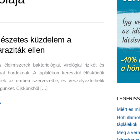
észetes küzdelem a
raziták ellen
 élelmiszerek bakteriológiai, virológiai rizikót és
ákat hordoznak. A táplálékon keresztül élősködők
tnek az emberi szervezetbe, és veszélyeztethetik
günket. Cikkünkből […]
LEGFRISS
etes
»
Miért és m
m
Hőhullámok
táplálékok
iták
Még a vérn