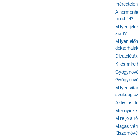
méregtelen
A hormonhá
borul fel?
Milyen jel
zsírt?
Milyen elő
doktorhalak
Divatdiéták
Ki és mire
Gyógynövén
Gyógynövén
Milyen vit
szükség a
Aktivitást 
Mennyire is
Mire jó a r
Magas vér
fűszernöv