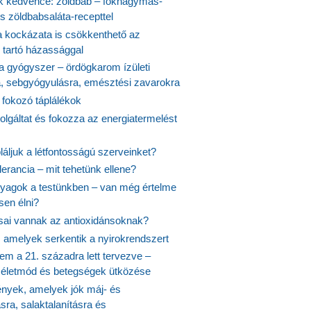
 kedvence: zöldbab – fokhagymás-
s zöldbabsaláta-recepttel
 kockázata is csökkenthető az
 tartó házassággal
 a gyógyszer – ördögkarom ízületi
a, sebgyógyulásra, emésztési zavarokra
 fokozó táplálékok
olgáltat és fokozza az energiatermelést
áljuk a létfontosságú szerveinket?
lerancia – mit tehetünk ellene?
agok a testünkben – van még értelme
en élni?
usai vannak az antioxidánsoknak?
, amelyek serkentik a nyirokrendszert
em a 21. századra lett tervezve –
ós életmód és betegségek ütközése
yek, amelyek jók máj- és
ásra, salaktalanításra és