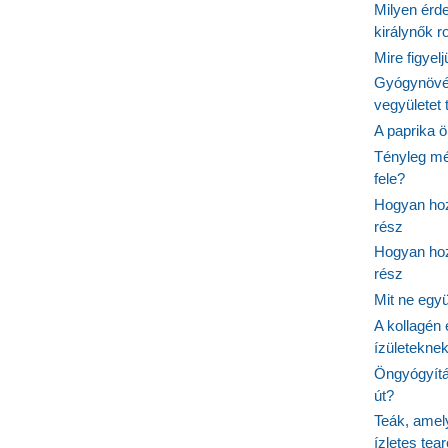
Milyen érde
királynők 
Mire figyel
Gyógynövé
vegyületet
A paprika ö
Tényleg mé
fele?
Hogyan hoz
rész
Hogyan hoz
rész
Mit ne egy
A kollagén 
ízületeknek
Öngyógyítás
út?
Teák, amel
ízletes tea