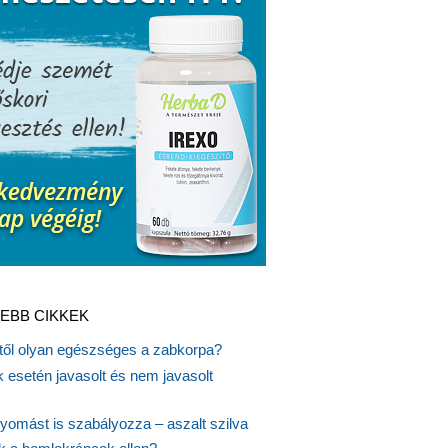
EBB CIKKEK
itől olyan egészséges a zabkorpa?
 esetén javasolt és nem javasolt
yomást is szabályozza – aszalt szilva