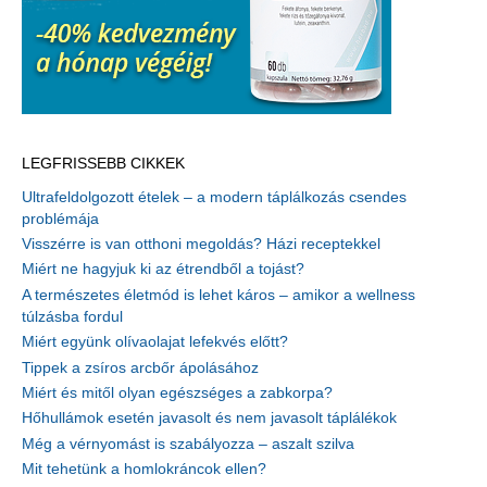
LEGFRISSEBB CIKKEK
Ultrafeldolgozott ételek – a modern táplálkozás csendes
problémája
Visszérre is van otthoni megoldás? Házi receptekkel
Miért ne hagyjuk ki az étrendből a tojást?
A természetes életmód is lehet káros – amikor a wellness
túlzásba fordul
Miért együnk olívaolajat lefekvés előtt?
Tippek a zsíros arcbőr ápolásához
Miért és mitől olyan egészséges a zabkorpa?
Hőhullámok esetén javasolt és nem javasolt táplálékok
Még a vérnyomást is szabályozza – aszalt szilva
Mit tehetünk a homlokráncok ellen?