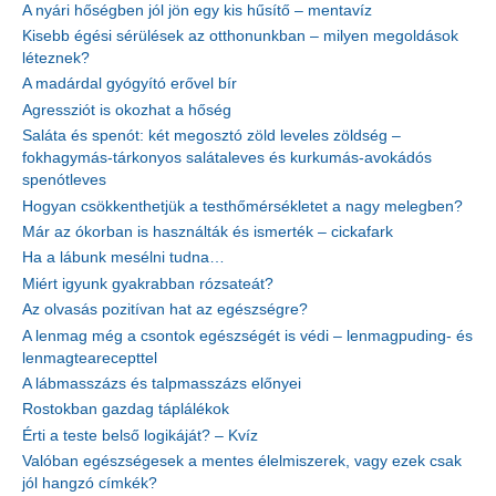
A nyári hőségben jól jön egy kis hűsítő – mentavíz
Kisebb égési sérülések az otthonunkban – milyen megoldások
léteznek?
A madárdal gyógyító erővel bír
Agressziót is okozhat a hőség
Saláta és spenót: két megosztó zöld leveles zöldség –
fokhagymás-tárkonyos salátaleves és kurkumás-avokádós
spenótleves
Hogyan csökkenthetjük a testhőmérsékletet a nagy melegben?
Már az ókorban is használták és ismerték – cickafark
Ha a lábunk mesélni tudna…
Miért igyunk gyakrabban rózsateát?
Az olvasás pozitívan hat az egészségre?
A lenmag még a csontok egészségét is védi – lenmagpuding- és
lenmagtearecepttel
A lábmasszázs és talpmasszázs előnyei
Rostokban gazdag táplálékok
Érti a teste belső logikáját? – Kvíz
Valóban egészségesek a mentes élelmiszerek, vagy ezek csak
jól hangzó címkék?