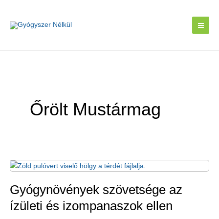
Skip
to
content
Őrölt Mustármag
Gyógynövények szövetsége az
ízületi és izompanaszok ellen