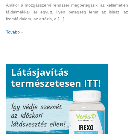
Amikor a mozgásszervi rendszer megbetegszik, az kellemetlen
fájdalmakkal jár együtt. Ilyen betegség lehet az isiász, az
izomfájdalom, az artózis, a […]
Gyógynövények
Tovább »
szövetsége
az
ízületi
és
izompanaszok
ellen