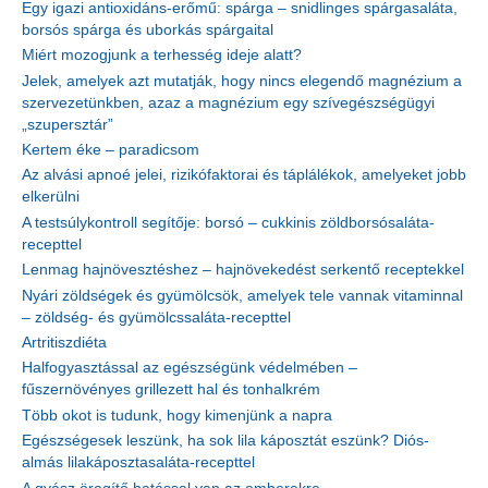
Egy igazi antioxidáns-erőmű: spárga – snidlinges spárgasaláta,
borsós spárga és uborkás spárgaital
Miért mozogjunk a terhesség ideje alatt?
Jelek, amelyek azt mutatják, hogy nincs elegendő magnézium a
szervezetünkben, azaz a magnézium egy szívegészségügyi
„szupersztár”
Kertem éke – paradicsom
Az alvási apnoé jelei, rizikófaktorai és táplálékok, amelyeket jobb
elkerülni
A testsúlykontroll segítője: borsó – cukkinis zöldborsósaláta-
recepttel
Lenmag hajnövesztéshez – hajnövekedést serkentő receptekkel
Nyári zöldségek és gyümölcsök, amelyek tele vannak vitaminnal
– zöldség- és gyümölcssaláta-recepttel
Artritiszdiéta
Halfogyasztással az egészségünk védelmében –
fűszernövényes grillezett hal és tonhalkrém
Több okot is tudunk, hogy kimenjünk a napra
Egészségesek leszünk, ha sok lila káposztát eszünk? Diós-
almás lilakáposztasaláta-recepttel