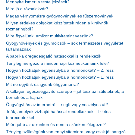
Mennyire ismeri a teste jelzéseit?
Mire jó a rózsalekvár?
Magas vérnyomásra gyógynövények és fűszernövények
Milyen érdekes dolgokat készítettek régen a királynők
rozmaringból?
Mire figyeljünk, amikor multivitamint veszünk?
Gyógynövények és gyümölcsök – sok természetes vegyületet
tartalmaznak
A paprika öregedésgátló hatásokkal is rendelkezik
Tényleg mérgező a mindennapi kozmetikumaink fele?
Hogyan hozhatjuk egyensúlyba a hormonokat? – 2. rész
Hogyan hozhatjuk egyensúlyba a hormonokat? – 1. rész
Mit ne együnk és igyunk éhgyomorra?
A kollagén egészségjavító szerepe – jót tesz az ízületeknek, a
bőrnek és a hajnak
Öngyógyítás az internetről – segít vagy veszélyes út?
Teák, amelyek vízhajtó hatással rendelkeznek – ízletes
teareceptekkel
Miért jobb az orrunkon és nem a szánkon lélegezni?
Tényleg szükségünk van ennyi vitaminra, vagy csak jól hangzó