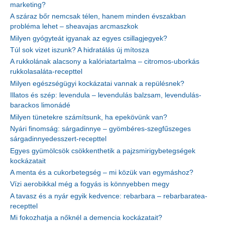
marketing?
A száraz bőr nemcsak télen, hanem minden évszakban
probléma lehet – sheavajas arcmaszkok
Milyen gyógyteát igyanak az egyes csillagjegyek?
Túl sok vizet iszunk? A hidratálás új mítosza
A rukkolának alacsony a kalóriatartalma – citromos-uborkás
rukkolasaláta-recepttel
Milyen egészségügyi kockázatai vannak a repülésnek?
Illatos és szép: levendula – levendulás balzsam, levendulás-
barackos limonádé
Milyen tünetekre számítsunk, ha epekövünk van?
Nyári finomság: sárgadinnye – gyömbéres-szegfűszeges
sárgadinnyedesszert-recepttel
Egyes gyümölcsök csökkenthetik a pajzsmirigybetegségek
kockázatait
A menta és a cukorbetegség – mi közük van egymáshoz?
Vízi aerobikkal még a fogyás is könnyebben megy
A tavasz és a nyár egyik kedvence: rebarbara – rebarbaratea-
recepttel
Mi fokozhatja a nőknél a demencia kockázatait?