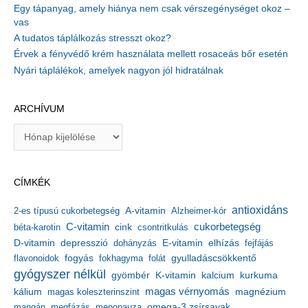
Egy tápanyag, amely hiánya nem csak vérszegénységet okoz –
vas
A tudatos táplálkozás stresszt okoz?
Érvek a fényvédő krém használata mellett rosaceás bőr esetén
Nyári táplálékok, amelyek nagyon jól hidratálnak
ARCHÍVUM
A
r
c
h
CÍMKÉK
í
v
antioxidáns
A-vitamin
2-es típusú cukorbetegség
Alzheimer-kór
u
m
C-vitamin
cukorbetegség
béta-karotin
cink
csontritkulás
depresszió
E-vitamin
D-vitamin
dohányzás
elhízás
fejfájás
gyulladáscsökkentő
flavonoidok
fogyás
fokhagyma
folát
gyógyszer nélkül
kalcium
gyömbér
K-vitamin
kurkuma
kálium
magas vérnyomás
magnézium
magas koleszterinszint
mangán
megfázás
menopauza
omega-3 zsírsavak