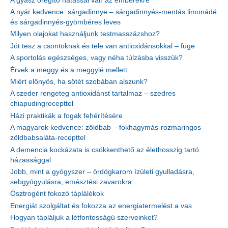
A gyász öregítő hatással van az emberekre
A nyár kedvence: sárgadinnye – sárgadinnyés-mentás limonádé
és sárgadinnyés-gyömbéres leves
Milyen olajokat használjunk testmasszázshoz?
Jót tesz a csontoknak és tele van antioxidánsokkal – füge
A sportolás egészséges, vagy néha túlzásba visszük?
Érvek a meggy és a meggylé mellett
Miért előnyös, ha sötét szobában alszunk?
A szeder rengeteg antioxidánst tartalmaz – szedres
chiapudingrecepttel
Házi praktikák a fogak fehérítésére
A magyarok kedvence: zöldbab – fokhagymás-rozmaringos
zöldbabsaláta-recepttel
A demencia kockázata is csökkenthető az élethosszig tartó
házassággal
Jobb, mint a gyógyszer – ördögkarom ízületi gyulladásra,
sebgyógyulásra, emésztési zavarokra
Ösztrogént fokozó táplálékok
Energiát szolgáltat és fokozza az energiatermelést a vas
Hogyan tápláljuk a létfontosságú szerveinket?