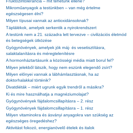
Fruktózintolerancia – mit tehetünk ellene?
Mikroműanyagok a testünkben – van még értelme
egészségesen élni?
Milyen típusai vannak az antioxidánsoknak?
Táplálékok, amelyek serkentik a nyirokrendszert
A testünk nem a 21. századra lett tervezve – civilizációs életmód
és betegségek ütközése
Gyógynövények, amelyek jók máj- és vesetisztításra,
salaktalanításra és méregtelenítésre
A hormonháztartásunk a közösségi média miatt borul fel?
Milyen jelekből látszik, hogy nem eszünk elegendő zsírt?
Milyen előnyei vannak a lábhámlasztásnak, ha az
doktorhalakkal történik?
Divatdiéták – miért ugrunk egyik trendről a másikra?
Ki és mire használhatja a magnéziumolajat?
Gyógynövények fájdalomcsillapításra – 2. rész
Gyógynövények fájdalomcsillapításra – 1. rész
Milyen vitaminokra és ásványi anyagokra van szükség az
egészséges öregedéshez?
Aktivitást fokozó, energianövelő ételek és italok