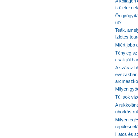
A kollagén 
ízületeknek
Öngyógyítás
út?
Teák, amel
ízletes tea
Miért jobb
Tényleg sz
csak jól h
A száraz b
évszakban 
arcmaszko
Milyen gyó
Túl sok viz
A rukkolána
uborkás ruk
Milyen egé
repülésnek
Illatos és 