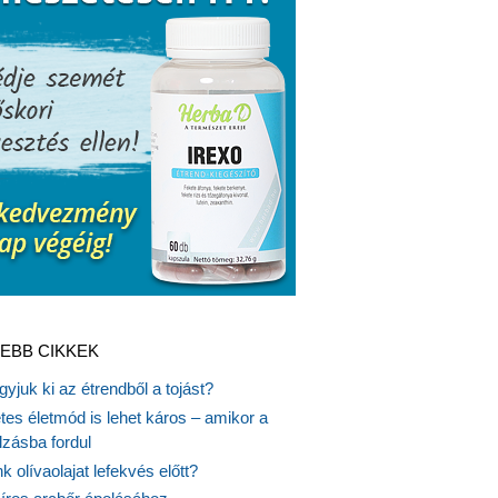
EBB CIKKEK
gyjuk ki az étrendből a tojást?
es életmód is lehet káros – amikor a
lzásba fordul
k olívaolajat lefekvés előtt?