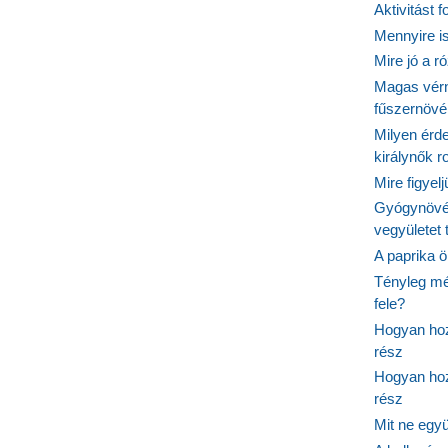
Aktivitást 
Mennyire is
Mire jó a r
Magas vér
fűszernöv
Milyen érde
királynők 
Mire figyel
Gyógynövé
vegyületet
A paprika ö
Tényleg mé
fele?
Hogyan hoz
rész
Hogyan hoz
rész
Mit ne egy