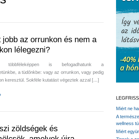
t jobb az orrunkon és nem a
kon lélegezni?
őt többféleképpen is befogadhatunk a
tünkbe, a tüdőnkbe: vagy az orrunkon, vagy pedig
n keresztül. Sokféle kutatást végeztek azzal […]
»
LEGFRISS
Miért ne ha
A természet
n
wellness tú
szi zöldségek és
Miért együn
ölcsök, amelyek újra