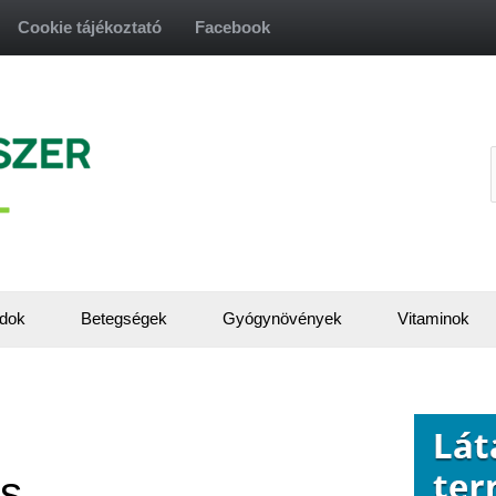
Cookie tájékoztató
Facebook
f
dok
Betegségek
Gyógynövények
Vitaminok
ás