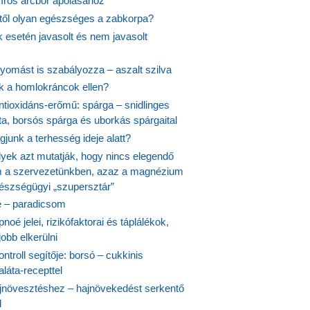
síros arcbőr ápolásához
itől olyan egészséges a zabkorpa?
 esetén javasolt és nem javasolt
yomást is szabályozza – aszalt szilva
nk a homlokráncok ellen?
ntioxidáns-erőmű: spárga – snidlinges
ta, borsós spárga és uborkás spárgaital
junk a terhesség ideje alatt?
lyek azt mutatják, hogy nincs elegendő
 a szervezetünkben, azaz a magnézium
észségügyi „szupersztár”
 – paradicsom
noé jelei, rizikófaktorai és táplálékok,
obb elkerülni
ontroll segítője: borsó – cukkinis
láta-recepttel
növesztéshez – hajnövekedést serkentő
l