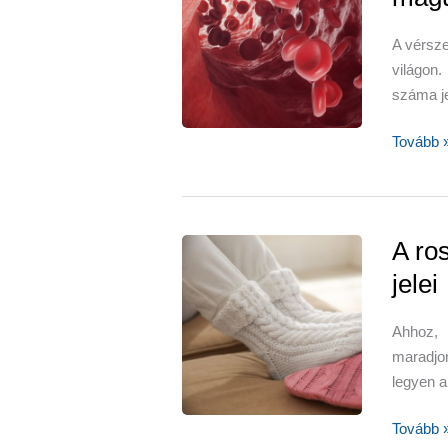
A vérsz
világon
száma j
A
Tovább 
vérszeg
tünetei
–
mi
A ro
magunk
jelei
mit
tehetünk
Ahhoz, 
ellene?
maradjo
legyen 
A
Tovább 