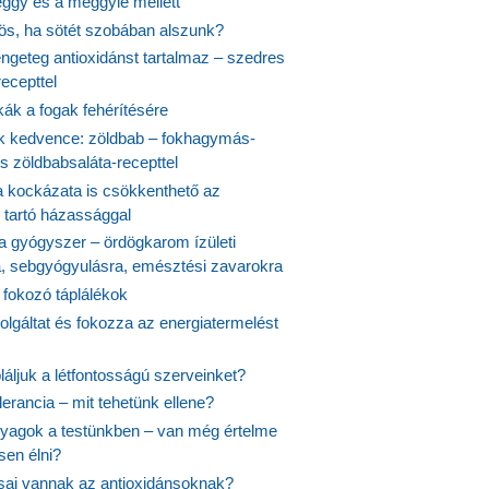
ggy és a meggylé mellett
yös, ha sötét szobában alszunk?
ngeteg antioxidánst tartalmaz – szedres
ecepttel
kák a fogak fehérítésére
 kedvence: zöldbab – fokhagymás-
s zöldbabsaláta-recepttel
 kockázata is csökkenthető az
 tartó házassággal
 a gyógyszer – ördögkarom ízületi
a, sebgyógyulásra, emésztési zavarokra
 fokozó táplálékok
olgáltat és fokozza az energiatermelést
áljuk a létfontosságú szerveinket?
lerancia – mit tehetünk ellene?
agok a testünkben – van még értelme
en élni?
usai vannak az antioxidánsoknak?