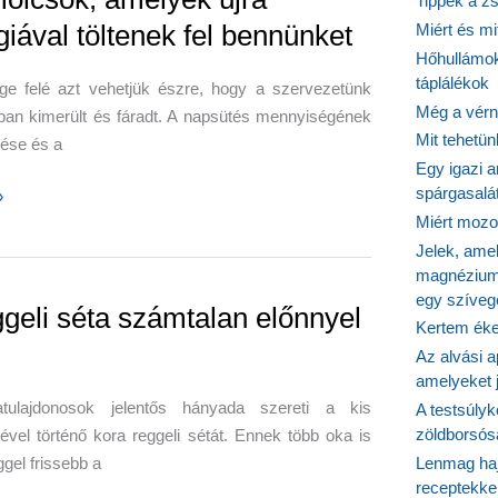
Tippek a z
giával töltenek fel bennünket
Miért és m
Hőhullámok
i?
táplálékok
ége felé azt vehetjük észre, hogy a szervezetünk
Még a vérn
ban kimerült és fáradt. A napsütés mennyiségének
Mit tehetü
ése és a
Egy igazi a
spárgasalá
»
Miért mozog
ek
Jelek, ame
magnézium
sök,
egy szíveg
ggeli séta számtalan előnnyel
Kertem éke
Az alvási ap
al
amelyeket j
tulajdonosok jelentős hányada szereti a kis
A testsúlyk
zöldborsósa
vel történő kora reggeli sétát. Ennek több oka is
et
ggel frissebb a
Lenmag haj
receptekke