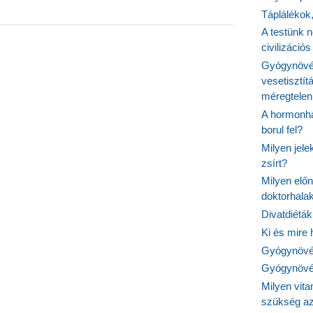
Táplálékok
gés
A testünk n
civilizáci
Gyógynövén
vesetisztít
méregtelen
A hormonhá
borul fel?
Milyen jel
zsírt?
Milyen elő
doktorhalak
Divatdiéták
Ki és mire
Gyógynövén
Gyógynövén
Milyen vit
szükség a