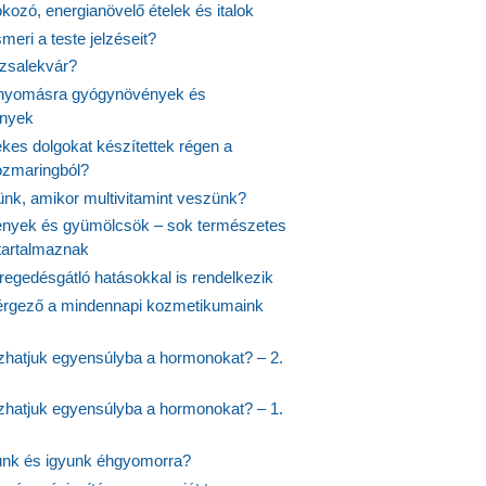
fokozó, energianövelő ételek és italok
meri a teste jelzéseit?
ózsalekvár?
nyomásra gyógynövények és
ények
kes dolgokat készítettek régen a
rozmaringból?
jünk, amikor multivitamint veszünk?
nyek és gyümölcsök – sok természetes
 tartalmaznak
regedésgátló hatásokkal is rendelkezik
rgező a mindennapi kozmetikumaink
hatjuk egyensúlyba a hormonokat? – 2.
hatjuk egyensúlyba a hormonokat? – 1.
ünk és igyunk éhgyomorra?