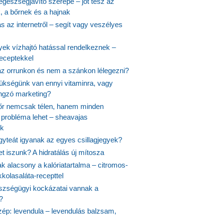
egészségjavító szerepe – jót tesz az
, a bőrnek és a hajnak
 az internetről – segít vagy veszélyes
yek vízhajtó hatással rendelkeznek –
receptekkel
 az orrunkon és nem a szánkon lélegezni?
ükségünk van ennyi vitaminra, vagy
angzó marketing?
őr nemcsak télen, hanem minden
probléma lehet – sheavajas
k
gyteát igyanak az egyes csillagjegyek?
et iszunk? A hidratálás új mítosza
k alacsony a kalóriatartalma – citromos-
kolasaláta-recepttel
szségügyi kockázatai vannak a
?
szép: levendula – levendulás balzsam,