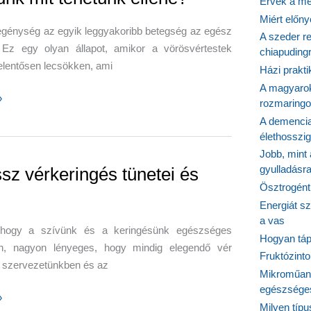
Érvek a me
Miért előn
egénység az egyik leggyakoribb betegség az egész
A szeder re
. Ez egy olyan állapot, amikor a vörösvértestek
chiapudingr
elentősen lecsökken, ami
Házi prakti
A magyarok
»
rozmaringo
énység
A demencia
élethosszig
Jobb, mint
gyulladásr
ssz vérkeringés tünetei és
Ösztrogént
Energiát sz
a vas
hogy a szívünk és a keringésünk egészséges
Hogyan tápl
n, nagyon lényeges, hogy mindig elegendő vér
Fruktózinto
a szervezetünkben és az
Mikroműany
egészséges
»
Milyen típ