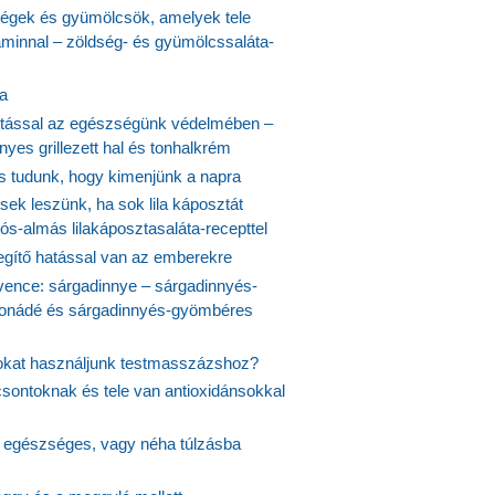
ségek és gyümölcsök, amelyek tele
aminnal – zöldség- és gyümölcssaláta-
ta
tással az egészségünk védelmében –
yes grillezett hal és tonhalkrém
is tudunk, hogy kimenjünk a napra
ek leszünk, ha sok lila káposztát
s-almás lilakáposztasaláta-recepttel
egítő hatással van az emberekre
vence: sárgadinnye – sárgadinnyés-
onádé és sárgadinnyés-gyömbéres
jokat használjunk testmasszázshoz?
csontoknak és tele van antioxidánsokkal
s egészséges, vagy néha túlzásba