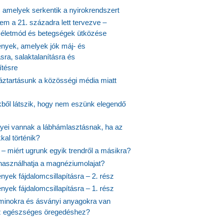
, amelyek serkentik a nyirokrendszert
em a 21. századra lett tervezve –
ós életmód és betegségek ütközése
yek, amelyek jók máj- és
ásra, salaktalanításra és
ítésre
ztartásunk a közösségi média miatt
ekből látszik, hogy nem eszünk elegendő
nyei vannak a lábhámlasztásnak, ha az
kal történik?
 – miért ugrunk egyik trendről a másikra?
 használhatja a magnéziumolajat?
yek fájdalomcsillapításra – 2. rész
yek fájdalomcsillapításra – 1. rész
aminokra és ásványi anyagokra van
z egészséges öregedéshez?