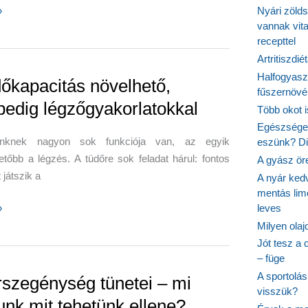
»
Nyári zöld
vannak vit
recepttel
Artritiszdié
an
Halfogyasz
dőkapacitás növelhető,
fűszernövén
edig légzőgyakorlatokkal
Több okot 
Egészséges
ünknek nagyon sok funkciója van, az egyik
eszünk? Dió
etőbb a légzés. A tüdőre sok feladat hárul: fontos
A gyász ör
 játszik a
A nyár ked
mentás lim
leves
»
citás
Milyen ola
ő,
Jót tesz a 
– füge
g
korlatokkal
A sportolá
rszegénység tünetei – mi
visszük?
nk mit tehetünk ellene?