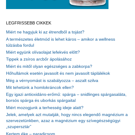
LEGFRISSEBB CIKKEK
Miért ne hagyjuk ki az étrendből a tojást?
A természetes életmód is lehet káros – amikor a wellness
túlzásba fordul
Miért együnk olívaolajat lefekvés előtt?
Tippek a zsíros arcbőr ápolásához
Miért és mitől olyan egészséges a zabkorpa?
Hőhullámok esetén javasolt és nem javasolt táplálékok
Még a vérnyomást is szabályozza – aszalt szilva
Mit tehetünk a homlokráncok ellen?
Egy igazi antioxidáns-erőmű: spárga – snidlinges spárgasaláta,
borsós spárga és uborkás spárgaital
Miért mozogjunk a terhesség ideje alatt?
Jelek, amelyek azt mutatják, hogy nincs elegendő magnézium a
szervezetünkben, azaz a magnézium egy szívegészségügyi
„szupersztár”
Kertem éke – paradicsom