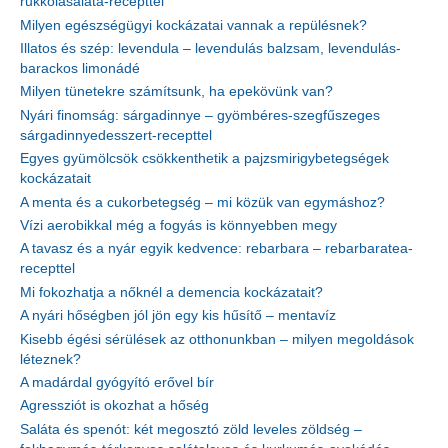
rukkolasaláta-recepttel
Milyen egészségügyi kockázatai vannak a repülésnek?
Illatos és szép: levendula – levendulás balzsam, levendulás-
barackos limonádé
Milyen tünetekre számítsunk, ha epekövünk van?
Nyári finomság: sárgadinnye – gyömbéres-szegfűszeges
sárgadinnyedesszert-recepttel
Egyes gyümölcsök csökkenthetik a pajzsmirigybetegségek
kockázatait
A menta és a cukorbetegség – mi közük van egymáshoz?
Vízi aerobikkal még a fogyás is könnyebben megy
A tavasz és a nyár egyik kedvence: rebarbara – rebarbaratea-
recepttel
Mi fokozhatja a nőknél a demencia kockázatait?
A nyári hőségben jól jön egy kis hűsítő – mentavíz
Kisebb égési sérülések az otthonunkban – milyen megoldások
léteznek?
A madárdal gyógyító erővel bír
Agressziót is okozhat a hőség
Saláta és spenót: két megosztó zöld leveles zöldség –