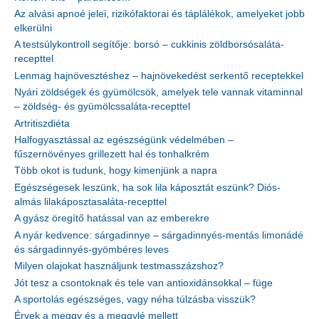
Az alvási apnoé jelei, rizikófaktorai és táplálékok, amelyeket jobb
elkerülni
A testsúlykontroll segítője: borsó – cukkinis zöldborsósaláta-
recepttel
Lenmag hajnövesztéshez – hajnövekedést serkentő receptekkel
Nyári zöldségek és gyümölcsök, amelyek tele vannak vitaminnal
– zöldség- és gyümölcssaláta-recepttel
Artritiszdiéta
Halfogyasztással az egészségünk védelmében –
fűszernövényes grillezett hal és tonhalkrém
Több okot is tudunk, hogy kimenjünk a napra
Egészségesek leszünk, ha sok lila káposztát eszünk? Diós-
almás lilakáposztasaláta-recepttel
A gyász öregítő hatással van az emberekre
A nyár kedvence: sárgadinnye – sárgadinnyés-mentás limonádé
és sárgadinnyés-gyömbéres leves
Milyen olajokat használjunk testmasszázshoz?
Jót tesz a csontoknak és tele van antioxidánsokkal – füge
A sportolás egészséges, vagy néha túlzásba visszük?
Érvek a meggy és a meggylé mellett