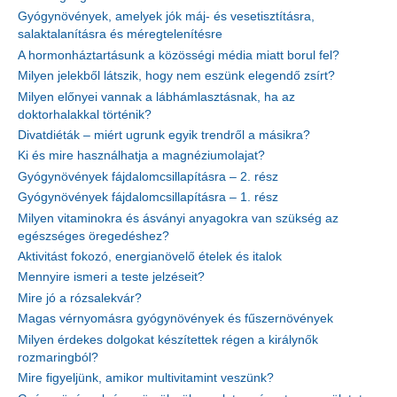
Gyógynövények, amelyek jók máj- és vesetisztításra,
salaktalanításra és méregtelenítésre
A hormonháztartásunk a közösségi média miatt borul fel?
Milyen jelekből látszik, hogy nem eszünk elegendő zsírt?
Milyen előnyei vannak a lábhámlasztásnak, ha az
doktorhalakkal történik?
Divatdiéták – miért ugrunk egyik trendről a másikra?
Ki és mire használhatja a magnéziumolajat?
Gyógynövények fájdalomcsillapításra – 2. rész
Gyógynövények fájdalomcsillapításra – 1. rész
Milyen vitaminokra és ásványi anyagokra van szükség az
egészséges öregedéshez?
Aktivitást fokozó, energianövelő ételek és italok
Mennyire ismeri a teste jelzéseit?
Mire jó a rózsalekvár?
Magas vérnyomásra gyógynövények és fűszernövények
Milyen érdekes dolgokat készítettek régen a királynők
rozmaringból?
Mire figyeljünk, amikor multivitamint veszünk?