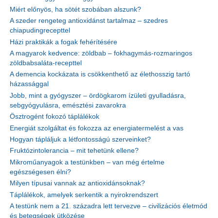
Miért előnyös, ha sötét szobában alszunk?
A szeder rengeteg antioxidánst tartalmaz – szedres
chiapudingrecepttel
Házi praktikák a fogak fehérítésére
A magyarok kedvence: zöldbab – fokhagymás-rozmaringos
zöldbabsaláta-recepttel
A demencia kockázata is csökkenthető az élethosszig tartó
házassággal
Jobb, mint a gyógyszer – ördögkarom ízületi gyulladásra,
sebgyógyulásra, emésztési zavarokra
Ösztrogént fokozó táplálékok
Energiát szolgáltat és fokozza az energiatermelést a vas
Hogyan tápláljuk a létfontosságú szerveinket?
Fruktózintolerancia – mit tehetünk ellene?
Mikroműanyagok a testünkben – van még értelme
egészségesen élni?
Milyen típusai vannak az antioxidánsoknak?
Táplálékok, amelyek serkentik a nyirokrendszert
A testünk nem a 21. századra lett tervezve – civilizációs életmód
és betegségek ütközése