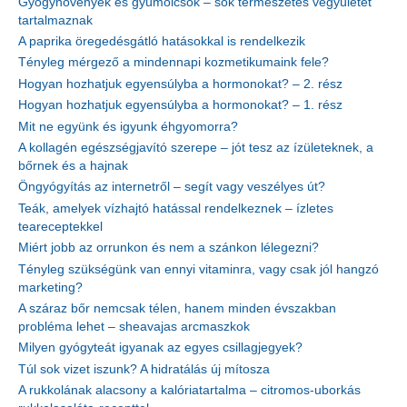
Gyógynövények és gyümölcsök – sok természetes vegyületet
tartalmaznak
A paprika öregedésgátló hatásokkal is rendelkezik
Tényleg mérgező a mindennapi kozmetikumaink fele?
Hogyan hozhatjuk egyensúlyba a hormonokat? – 2. rész
Hogyan hozhatjuk egyensúlyba a hormonokat? – 1. rész
Mit ne együnk és igyunk éhgyomorra?
A kollagén egészségjavító szerepe – jót tesz az ízületeknek, a
bőrnek és a hajnak
Öngyógyítás az internetről – segít vagy veszélyes út?
Teák, amelyek vízhajtó hatással rendelkeznek – ízletes
teareceptekkel
Miért jobb az orrunkon és nem a szánkon lélegezni?
Tényleg szükségünk van ennyi vitaminra, vagy csak jól hangzó
marketing?
A száraz bőr nemcsak télen, hanem minden évszakban
probléma lehet – sheavajas arcmaszkok
Milyen gyógyteát igyanak az egyes csillagjegyek?
Túl sok vizet iszunk? A hidratálás új mítosza
A rukkolának alacsony a kalóriatartalma – citromos-uborkás