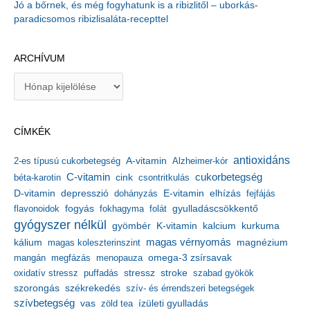
Jó a bőrnek, és még fogyhatunk is a ribizlitől – uborkás-
paradicsomos ribizlisaláta-recepttel
ARCHÍVUM
A
r
c
h
CÍMKÉK
í
v
antioxidáns
A-vitamin
2-es típusú cukorbetegség
Alzheimer-kór
u
m
C-vitamin
cukorbetegség
béta-karotin
cink
csontritkulás
depresszió
E-vitamin
D-vitamin
dohányzás
elhízás
fejfájás
gyulladáscsökkentő
flavonoidok
fogyás
fokhagyma
folát
gyógyszer nélkül
kalcium
gyömbér
K-vitamin
kurkuma
kálium
magas vérnyomás
magnézium
magas koleszterinszint
mangán
megfázás
menopauza
omega-3 zsírsavak
stressz
stroke
oxidatív stressz
puffadás
szabad gyökök
szorongás
székrekedés
szív- és érrendszeri betegségek
szívbetegség
ízületi gyulladás
vas
zöld tea