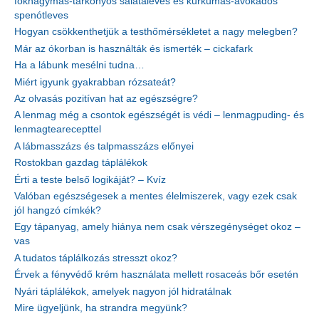
fokhagymás-tárkonyos salátaleves és kurkumás-avokádós
spenótleves
Hogyan csökkenthetjük a testhőmérsékletet a nagy melegben?
Már az ókorban is használták és ismerték – cickafark
Ha a lábunk mesélni tudna…
Miért igyunk gyakrabban rózsateát?
Az olvasás pozitívan hat az egészségre?
A lenmag még a csontok egészségét is védi – lenmagpuding- és
lenmagtearecepttel
A lábmasszázs és talpmasszázs előnyei
Rostokban gazdag táplálékok
Érti a teste belső logikáját? – Kvíz
Valóban egészségesek a mentes élelmiszerek, vagy ezek csak
jól hangzó címkék?
Egy tápanyag, amely hiánya nem csak vérszegénységet okoz –
vas
A tudatos táplálkozás stresszt okoz?
Érvek a fényvédő krém használata mellett rosaceás bőr esetén
Nyári táplálékok, amelyek nagyon jól hidratálnak
Mire ügyeljünk, ha strandra megyünk?