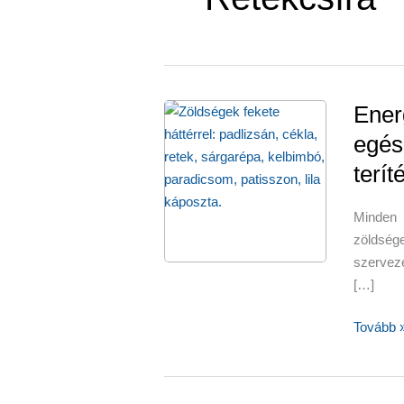
Energ
egés
terí
Minden 
zöldsé
szervez
[…]
Energiáv
Tovább 
töltenek
fel,
egészsé