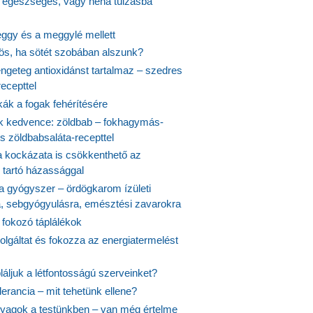
s egészséges, vagy néha túlzásba
ggy és a meggylé mellett
yös, ha sötét szobában alszunk?
ngeteg antioxidánst tartalmaz – szedres
ecepttel
kák a fogak fehérítésére
 kedvence: zöldbab – fokhagymás-
s zöldbabsaláta-recepttel
 kockázata is csökkenthető az
 tartó házassággal
 a gyógyszer – ördögkarom ízületi
a, sebgyógyulásra, emésztési zavarokra
 fokozó táplálékok
olgáltat és fokozza az energiatermelést
áljuk a létfontosságú szerveinket?
lerancia – mit tehetünk ellene?
agok a testünkben – van még értelme