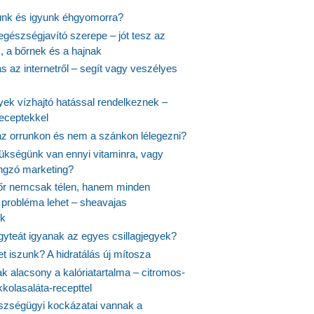
ünk és igyunk éhgyomorra?
egészségjavító szerepe – jót tesz az
, a bőrnek és a hajnak
 az internetről – segít vagy veszélyes
yek vízhajtó hatással rendelkeznek –
receptekkel
 az orrunkon és nem a szánkon lélegezni?
ükségünk van ennyi vitaminra, vagy
angzó marketing?
őr nemcsak télen, hanem minden
probléma lehet – sheavajas
k
gyteát igyanak az egyes csillagjegyek?
et iszunk? A hidratálás új mítosza
k alacsony a kalóriatartalma – citromos-
kolasaláta-recepttel
szségügyi kockázatai vannak a