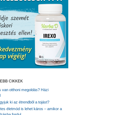
EBB CIKKEK
is van otthoni megoldás? Házi
l
gyjuk ki az étrendből a tojást?
es életmód is lehet káros – amikor a
lzásba fordul