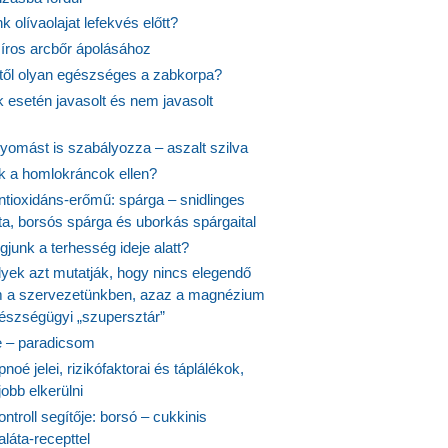
k olívaolajat lefekvés előtt?
síros arcbőr ápolásához
itől olyan egészséges a zabkorpa?
 esetén javasolt és nem javasolt
yomást is szabályozza – aszalt szilva
nk a homlokráncok ellen?
ntioxidáns-erőmű: spárga – snidlinges
ta, borsós spárga és uborkás spárgaital
junk a terhesség ideje alatt?
lyek azt mutatják, hogy nincs elegendő
 a szervezetünkben, azaz a magnézium
észségügyi „szupersztár”
 – paradicsom
noé jelei, rizikófaktorai és táplálékok,
obb elkerülni
ontroll segítője: borsó – cukkinis
láta-recepttel