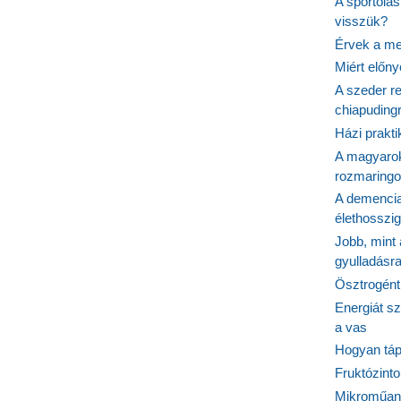
A sportolá
visszük?
Érvek a me
Miért előn
A szeder re
chiapudingr
Házi prakti
A magyarok
rozmaringo
A demencia
élethosszig
Jobb, mint
gyulladásr
Ösztrogént
Energiát sz
a vas
Hogyan tápl
Fruktózinto
Mikroműany