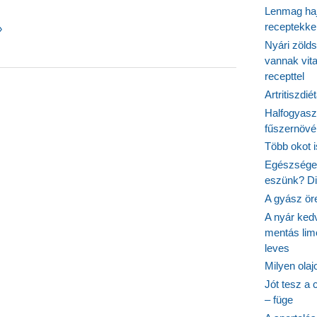
Lenmag haj
receptekke
k
»
Nyári zöld
vannak vit
recepttel
et:
Artritiszdié
nk
Halfogyasz
tást!
fűszernövén
Több okot 
Egészséges
eszünk? Dió
A gyász ör
A nyár ked
mentás lim
leves
Milyen ola
Jót tesz a 
– füge