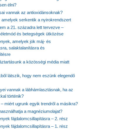
en élni?
usai vannak az antioxidánsoknak?
, amelyek serkentik a nyirokrendszert
em a 21. századra lett tervezve –
ós életmód és betegségek ütközése
yek, amelyek jók máj- és
ásra, salaktalanításra és
ítésre
ztartásunk a közösségi média miatt
ekből látszik, hogy nem eszünk elegendő
nyei vannak a lábhámlasztásnak, ha az
kal történik?
 – miért ugrunk egyik trendről a másikra?
 használhatja a magnéziumolajat?
yek fájdalomcsillapításra – 2. rész
yek fájdalomcsillapításra – 1. rész