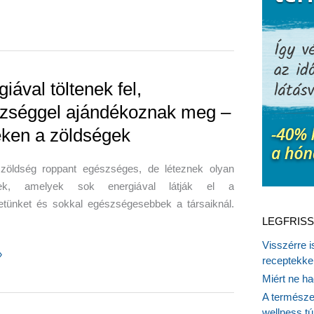
iával töltenek fel,
zséggel ajándékoznak meg –
téken a zöldségek
zöldség roppant egészséges, de léteznek olyan
gek, amelyek sok energiával látják el a
etünket és sokkal egészségesebbek a társaiknál.
LEGFRISS
Visszérre 
al
»
receptekke
Miért ne ha
A természet
ggel
wellness tú