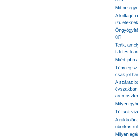
Mit ne egy
A kollagén 
ízületeknek
Öngyógyítás
út?
Teák, amel
ízletes tea
Miért jobb
Tényleg sz
csak jól h
A száraz b
évszakban 
arcmaszko
Milyen gyó
Túl sok viz
A rukkolána
uborkás ruk
Milyen egé