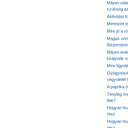
Milyen vit
szükség a
Aktivitást 
Mennyire is
Mire jó a r
Magas vér
fűszernöv
Milyen érde
királynők 
Mire figyel
Gyógynövé
vegyületet
A paprika ö
Tényleg mé
fele?
Hogyan hoz
rész
Hogyan hoz
rész