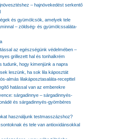
növesztéshez – hajnövekedést serkentő
l
ségek és gyümölcsök, amelyek tele
aminnal – zöldség- és gyümölcssaláta-
ta
tással az egészségünk védelmében –
yes grillezett hal és tonhalkrém
is tudunk, hogy kimenjünk a napra
ek leszünk, ha sok lila káposztát
s-almás lilakáposztasaláta-recepttel
egítő hatással van az emberekre
vence: sárgadinnye – sárgadinnyés-
onádé és sárgadinnyés-gyömbéres
jokat használjunk testmasszázshoz?
csontoknak és tele van antioxidánsokkal