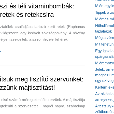
oznak
szi és téli vitaminbombák:
Miért együn
Tippek a z
 retek és retekcsíra
Miért és m
Hőhullámok
tafélék családjába tartozó kerti retek (Raphanus
táplálékok
 világszerte egy kedvelt zöldségnövény. A növény
ek
Még a vérn
mélyen szeldeltek, a sziromlevelei fehérek
Mit tehetü
Egy igazi a
»
spárgasalá
Miért mozog
Jelek, ame
bombák:
magnézium
ítsuk meg tisztító szervünket:
egy szíveg
zzünk májtisztítást!
Kertem éke
Az alvási ap
ra
amelyeket j
 első számú méregtelenítő szervünk. A máj tisztítja
teleníti a szervezetet – napról napra, szabadnap
A testsúlyk
zöldborsósa