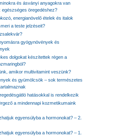
aminokra és ásványi anyagokra van
z egészséges öregedéshez?
fokozó, energianövelő ételek és italok
meri a teste jelzéseit?
ózsalekvár?
nyomásra gyógynövények és
ények
kes dolgokat készítettek régen a
rozmaringból?
jünk, amikor multivitamint veszünk?
nyek és gyümölcsök – sok természetes
 tartalmaznak
regedésgátló hatásokkal is rendelkezik
rgező a mindennapi kozmetikumaink
hatjuk egyensúlyba a hormonokat? – 2.
hatjuk egyensúlyba a hormonokat? – 1.