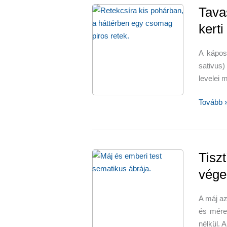
ajándék
Tava
meg
kerti
–
terítéken
A káposz
a
sativus)
zöldség
levelei 
Tavaszi
Tovább 
és
téli
vitamin
kerti
Tiszt
retek
vége
és
retekcsí
A máj az
és méreg
nélkül. A