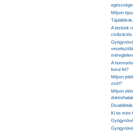
egészséges
Milyen típ
Táplálékok
A testünk n
civilizáci
Gyógynövén
vesetisztít
méregtelen
A hormonhá
borul fel?
Milyen jel
zsírt?
Milyen elő
doktorhalak
Divatdiéták
Ki és mire
Gyógynövén
Gyógynövén