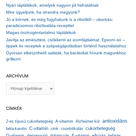
Nyári táplálékok, amelyek nagyon jól hidratálnak
Mire ügyeljünk, ha strandra megyünk?
Jó a bőrnek, és még fogyhatunk is a ribizlitől – uborkás-
paradicsomos ribizlisaláta-recepttel
Magas ösztrogéntartalmú táplálékok
Javítja az emésztést, csökkenti az izomfájdalmat: Epsom-só –
tippek és receptek a szépségápolásban történő használatához
Gyorsan elkészíthető saláták, ha barátokat hívunk magunkhoz
grillezni
ARCHÍVUM
A
r
c
h
CÍMKÉK
í
v
antioxidáns
A-vitamin
2-es típusú cukorbetegség
Alzheimer-kór
u
m
C-vitamin
cukorbetegség
béta-karotin
cink
csontritkulás
depresszió
E-vitamin
D-vitamin
dohányzás
elhízás
fejfájás