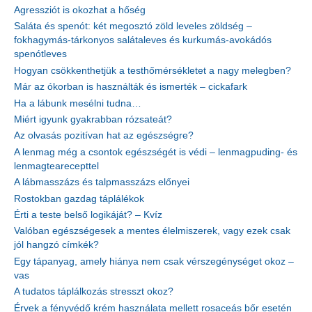
Agressziót is okozhat a hőség
Saláta és spenót: két megosztó zöld leveles zöldség –
fokhagymás-tárkonyos salátaleves és kurkumás-avokádós
spenótleves
Hogyan csökkenthetjük a testhőmérsékletet a nagy melegben?
Már az ókorban is használták és ismerték – cickafark
Ha a lábunk mesélni tudna…
Miért igyunk gyakrabban rózsateát?
Az olvasás pozitívan hat az egészségre?
A lenmag még a csontok egészségét is védi – lenmagpuding- és
lenmagtearecepttel
A lábmasszázs és talpmasszázs előnyei
Rostokban gazdag táplálékok
Érti a teste belső logikáját? – Kvíz
Valóban egészségesek a mentes élelmiszerek, vagy ezek csak
jól hangzó címkék?
Egy tápanyag, amely hiánya nem csak vérszegénységet okoz –
vas
A tudatos táplálkozás stresszt okoz?
Érvek a fényvédő krém használata mellett rosaceás bőr esetén