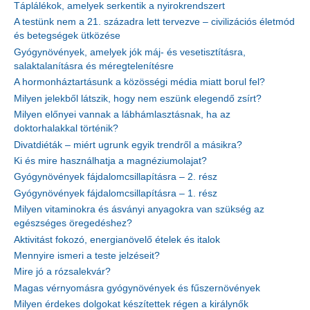
Táplálékok, amelyek serkentik a nyirokrendszert
A testünk nem a 21. századra lett tervezve – civilizációs életmód
és betegségek ütközése
Gyógynövények, amelyek jók máj- és vesetisztításra,
salaktalanításra és méregtelenítésre
A hormonháztartásunk a közösségi média miatt borul fel?
Milyen jelekből látszik, hogy nem eszünk elegendő zsírt?
Milyen előnyei vannak a lábhámlasztásnak, ha az
doktorhalakkal történik?
Divatdiéták – miért ugrunk egyik trendről a másikra?
Ki és mire használhatja a magnéziumolajat?
Gyógynövények fájdalomcsillapításra – 2. rész
Gyógynövények fájdalomcsillapításra – 1. rész
Milyen vitaminokra és ásványi anyagokra van szükség az
egészséges öregedéshez?
Aktivitást fokozó, energianövelő ételek és italok
Mennyire ismeri a teste jelzéseit?
Mire jó a rózsalekvár?
Magas vérnyomásra gyógynövények és fűszernövények
Milyen érdekes dolgokat készítettek régen a királynők