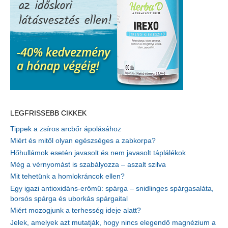
LEGFRISSEBB CIKKEK
Tippek a zsíros arcbőr ápolásához
Miért és mitől olyan egészséges a zabkorpa?
Hőhullámok esetén javasolt és nem javasolt táplálékok
Még a vérnyomást is szabályozza – aszalt szilva
Mit tehetünk a homlokráncok ellen?
Egy igazi antioxidáns-erőmű: spárga – snidlinges spárgasaláta,
borsós spárga és uborkás spárgaital
Miért mozogjunk a terhesség ideje alatt?
Jelek, amelyek azt mutatják, hogy nincs elegendő magnézium a