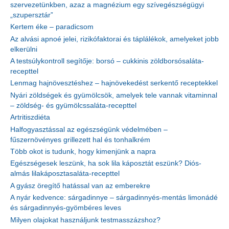
szervezetünkben, azaz a magnézium egy szívegészségügyi
„szupersztár”
Kertem éke – paradicsom
Az alvási apnoé jelei, rizikófaktorai és táplálékok, amelyeket jobb
elkerülni
A testsúlykontroll segítője: borsó – cukkinis zöldborsósaláta-
recepttel
Lenmag hajnövesztéshez – hajnövekedést serkentő receptekkel
Nyári zöldségek és gyümölcsök, amelyek tele vannak vitaminnal
– zöldség- és gyümölcssaláta-recepttel
Artritiszdiéta
Halfogyasztással az egészségünk védelmében –
fűszernövényes grillezett hal és tonhalkrém
Több okot is tudunk, hogy kimenjünk a napra
Egészségesek leszünk, ha sok lila káposztát eszünk? Diós-
almás lilakáposztasaláta-recepttel
A gyász öregítő hatással van az emberekre
A nyár kedvence: sárgadinnye – sárgadinnyés-mentás limonádé
és sárgadinnyés-gyömbéres leves
Milyen olajokat használjunk testmasszázshoz?