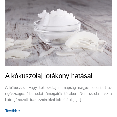
A kókuszolaj jótékony hatásai
A kókuszzsír vagy kókuszolaj manapság nagyon elterjedt az
egészséges életmódot támogatók körében. Nem csoda, hisz a
hidrogénezett, transzzsírokkal teli sütőolaj […]
A
Tovább »
kókuszolaj