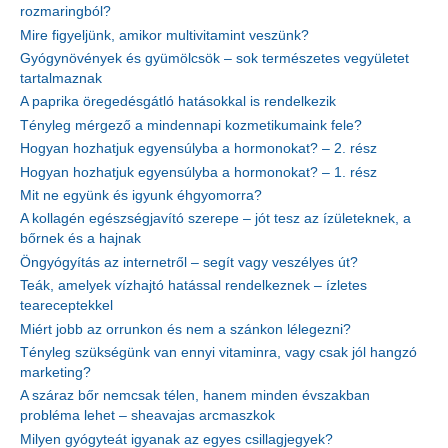
rozmaringból?
Mire figyeljünk, amikor multivitamint veszünk?
Gyógynövények és gyümölcsök – sok természetes vegyületet
tartalmaznak
A paprika öregedésgátló hatásokkal is rendelkezik
Tényleg mérgező a mindennapi kozmetikumaink fele?
Hogyan hozhatjuk egyensúlyba a hormonokat? – 2. rész
Hogyan hozhatjuk egyensúlyba a hormonokat? – 1. rész
Mit ne együnk és igyunk éhgyomorra?
A kollagén egészségjavító szerepe – jót tesz az ízületeknek, a
bőrnek és a hajnak
Öngyógyítás az internetről – segít vagy veszélyes út?
Teák, amelyek vízhajtó hatással rendelkeznek – ízletes
teareceptekkel
Miért jobb az orrunkon és nem a szánkon lélegezni?
Tényleg szükségünk van ennyi vitaminra, vagy csak jól hangzó
marketing?
A száraz bőr nemcsak télen, hanem minden évszakban
probléma lehet – sheavajas arcmaszkok
Milyen gyógyteát igyanak az egyes csillagjegyek?