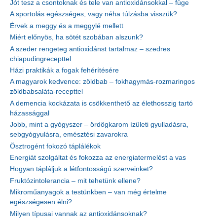
Jót tesz a csontoknak és tele van antioxidánsokkal – füge
A sportolás egészséges, vagy néha túlzásba visszük?
Érvek a meggy és a meggylé mellett
Miért előnyös, ha sötét szobában alszunk?
A szeder rengeteg antioxidánst tartalmaz – szedres
chiapudingrecepttel
Házi praktikák a fogak fehérítésére
A magyarok kedvence: zöldbab – fokhagymás-rozmaringos
zöldbabsaláta-recepttel
A demencia kockázata is csökkenthető az élethosszig tartó
házassággal
Jobb, mint a gyógyszer – ördögkarom ízületi gyulladásra,
sebgyógyulásra, emésztési zavarokra
Ösztrogént fokozó táplálékok
Energiát szolgáltat és fokozza az energiatermelést a vas
Hogyan tápláljuk a létfontosságú szerveinket?
Fruktózintolerancia – mit tehetünk ellene?
Mikroműanyagok a testünkben – van még értelme
egészségesen élni?
Milyen típusai vannak az antioxidánsoknak?