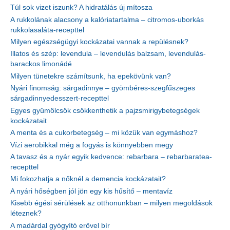
Túl sok vizet iszunk? A hidratálás új mítosza
A rukkolának alacsony a kalóriatartalma – citromos-uborkás
rukkolasaláta-recepttel
Milyen egészségügyi kockázatai vannak a repülésnek?
Illatos és szép: levendula – levendulás balzsam, levendulás-
barackos limonádé
Milyen tünetekre számítsunk, ha epekövünk van?
Nyári finomság: sárgadinnye – gyömbéres-szegfűszeges
sárgadinnyedesszert-recepttel
Egyes gyümölcsök csökkenthetik a pajzsmirigybetegségek
kockázatait
A menta és a cukorbetegség – mi közük van egymáshoz?
Vízi aerobikkal még a fogyás is könnyebben megy
A tavasz és a nyár egyik kedvence: rebarbara – rebarbaratea-
recepttel
Mi fokozhatja a nőknél a demencia kockázatait?
A nyári hőségben jól jön egy kis hűsítő – mentavíz
Kisebb égési sérülések az otthonunkban – milyen megoldások
léteznek?
A madárdal gyógyító erővel bír