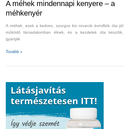
A méhek mindennapi kenyere – a
méhkenyér
A méhek, ezek a kedves, szorgos kis rovarok évmilliók óta jól
működő társadalomban élnek, és a kezdetek óta készítik,
gyártják
A
Tovább »
méhek
mindennapi
kenyere
–
a
méhkenyér