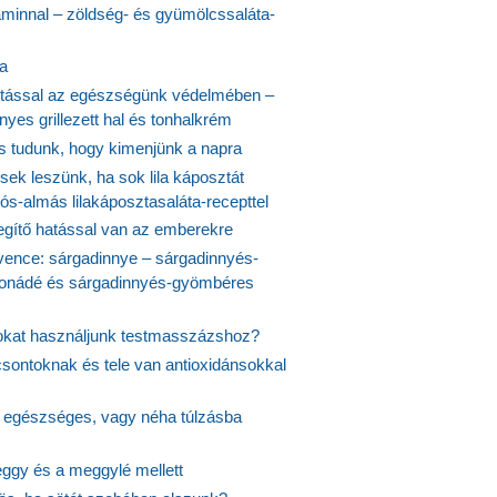
aminnal – zöldség- és gyümölcssaláta-
ta
tással az egészségünk védelmében –
yes grillezett hal és tonhalkrém
is tudunk, hogy kimenjünk a napra
ek leszünk, ha sok lila káposztát
s-almás lilakáposztasaláta-recepttel
egítő hatással van az emberekre
vence: sárgadinnye – sárgadinnyés-
onádé és sárgadinnyés-gyömbéres
jokat használjunk testmasszázshoz?
csontoknak és tele van antioxidánsokkal
s egészséges, vagy néha túlzásba
ggy és a meggylé mellett