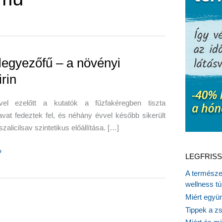
 legyezőfű – a növényi
rin
el ezelőtt a kutatók a fűzfakéregben tiszta
savat fedeztek fel, és néhány évvel később sikerült
szalicilsav szintetikus előállítása. […]
»
LEGFRISS
ű
A természet
wellness tú
Miért együn
Tippek a z