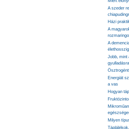
Miért előn
A szeder re
chiapudingr
Házi prakti
A magyarok
rozmaringo
A demencia
élethosszig
Jobb, mint
gyulladásr
Ösztrogént
Energiát sz
a vas
Hogyan tápl
Fruktózinto
Mikroműany
egészséges
Milyen típ
Táplálékok