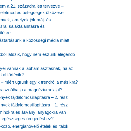
em a 21. századra lett tervezve –
ós életmód és betegségek ütközése
yek, amelyek jók máj- és
ásra, salaktalanításra és
ítésre
ztartásunk a közösségi média miatt
ekből látszik, hogy nem eszünk elegendő
nyei vannak a lábhámlasztásnak, ha az
kal történik?
 – miért ugrunk egyik trendről a másikra?
 használhatja a magnéziumolajat?
yek fájdalomcsillapításra – 2. rész
yek fájdalomcsillapításra – 1. rész
aminokra és ásványi anyagokra van
z egészséges öregedéshez?
fokozó, energianövelő ételek és italok