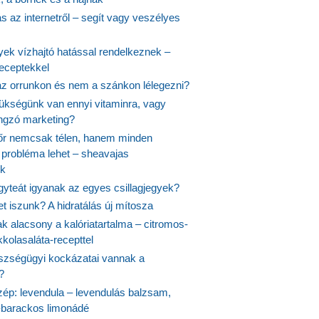
 az internetről – segít vagy veszélyes
yek vízhajtó hatással rendelkeznek –
receptekkel
 az orrunkon és nem a szánkon lélegezni?
ükségünk van ennyi vitaminra, vagy
angzó marketing?
őr nemcsak télen, hanem minden
probléma lehet – sheavajas
k
gyteát igyanak az egyes csillagjegyek?
et iszunk? A hidratálás új mítosza
k alacsony a kalóriatartalma – citromos-
kolasaláta-recepttel
szségügyi kockázatai vannak a
?
szép: levendula – levendulás balzsam,
-barackos limonádé