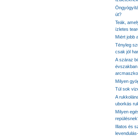
Öngyógyítás
út?
Teák, amel
ízletes tea
Miért jobb
Tényleg sz
csak jól h
A száraz b
évszakban 
arcmaszko
Milyen gyó
Túl sok viz
A rukkolána
uborkás ruk
Milyen egé
repülésnek
Illatos és 
levendulás