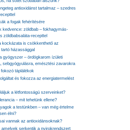
yös, ha sötét szobában alszunk?
ngeteg antioxidánst tartalmaz – szedres
ecepttel
kák a fogak fehérítésére
 kedvence: zöldbab – fokhagymás-
s zöldbabsaláta-recepttel
 kockázata is csökkenthető az
 tartó házassággal
 a gyógyszer – ördögkarom ízületi
a, sebgyógyulásra, emésztési zavarokra
 fokozó táplálékok
olgáltat és fokozza az energiatermelést
áljuk a létfontosságú szerveinket?
lerancia – mit tehetünk ellene?
agok a testünkben – van még értelme
en élni?
usai vannak az antioxidánsoknak?
, amelyek serkentik a nyirokrendszert