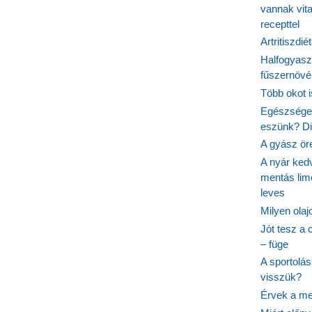
vannak vit
recepttel
Artritiszdié
Halfogyasz
fűszernövén
Több okot 
Egészséges
eszünk? Dió
A gyász ör
A nyár ked
mentás lim
leves
Milyen ola
Jót tesz a 
– füge
A sportolá
visszük?
Érvek a me