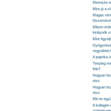
Mennyire is
Mire jó a r
Magas vér
fűszernöv
Milyen érde
királynők 
Mire figyel
Gyógynövé
vegyületet
A paprika ö
Tényleg mé
fele?
Hogyan hoz
rész
Hogyan hoz
rész
Mit ne egy
A kollagén 
ízületeknek