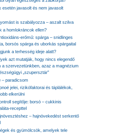
itől olyan egészséges a zabkorpa?
 esetén javasolt és nem javasolt
yomást is szabályozza – aszalt szilva
nk a homlokráncok ellen?
ntioxidáns-erőmű: spárga – snidlinges
ta, borsós spárga és uborkás spárgaital
junk a terhesség ideje alatt?
lyek azt mutatják, hogy nincs elegendő
 a szervezetünkben, azaz a magnézium
észségügyi „szupersztár”
 – paradicsom
noé jelei, rizikófaktorai és táplálékok,
obb elkerülni
ontroll segítője: borsó – cukkinis
láta-recepttel
növesztéshez – hajnövekedést serkentő
l
ségek és gyümölcsök, amelyek tele