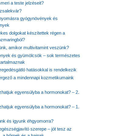
meri a teste jelzéseit?
ózsalekvár?
nyomásra gyógynövények és
ények
kes dolgokat készítettek régen a
rozmaringból?
jünk, amikor multivitamint veszünk?
nyek és gyümölcsök – sok természetes
 tartalmaznak
regedésgátló hatásokkal is rendelkezik
rgező a mindennapi kozmetikumaink
hatjuk egyensúlyba a hormonokat? – 2.
hatjuk egyensúlyba a hormonokat? – 1.
ünk és igyunk éhgyomorra?
egészségjavító szerepe – jót tesz az
, a bőrnek és a hajnak