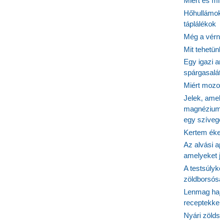
Miért és m
Hőhullámok
táplálékok
Még a vérn
Mit tehetü
Egy igazi a
spárgasalá
Miért mozog
Jelek, ame
magnézium
egy szíveg
Kertem éke
Az alvási ap
amelyeket j
A testsúlyk
zöldborsósa
Lenmag haj
receptekke
Nyári zöld