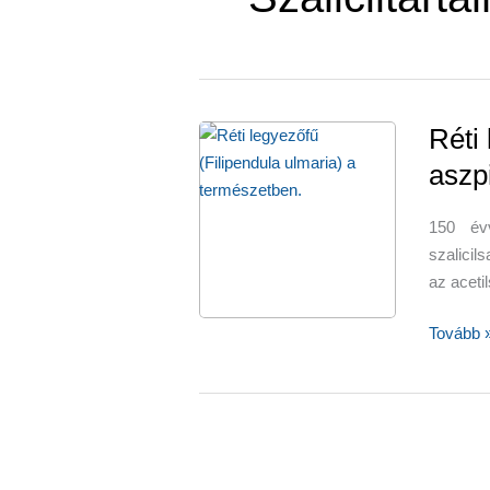
Réti
aszpi
150 évv
szalicil
az acetil
Réti
Tovább 
legyezőf
–
a
növényi
aszpirin