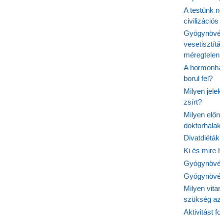
A testünk n
civilizáci
Gyógynövén
vesetisztít
méregtelen
A hormonhá
borul fel?
Milyen jel
zsírt?
Milyen elő
doktorhalak
Divatdiéták
Ki és mire
Gyógynövén
Gyógynövén
Milyen vit
szükség a
Aktivitást 