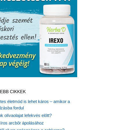
EBB CIKKEK
es életmód is lehet káros – amikor a
lzásba fordul
k olívaolajat lefekvés előtt?
síros arcbőr ápolásához