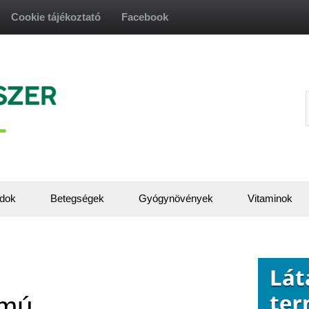
Cookie tájékoztató
Facebook
f
dok
Betegségek
Gyógynövények
Vitaminok
lmú