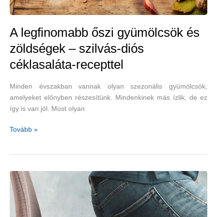
A legfinomabb őszi gyümölcsök és
zöldségek – szilvás-diós
céklasaláta-recepttel
Minden évszakban vannak olyan szezonális gyümölcsök,
amelyeket előnyben részesítünk. Mindenkinek más ízlik, de ez
így is van jól. Most olyan
A
Tovább »
legfinomabb
őszi
gyümölcsök
és
zöldségek
–
szilvás-