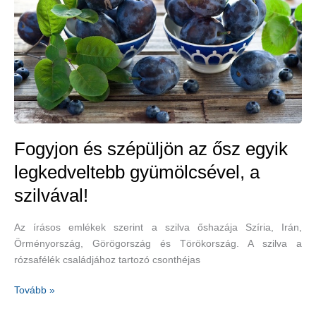
betegségekkel
szemben
Fogyjon és szépüljön az ősz egyik
legkedveltebb gyümölcsével, a
szilvával!
Az írásos emlékek szerint a szilva őshazája Szíria, Irán,
Örményország, Görögország és Törökország. A szilva a
rózsafélék családjához tartozó csonthéjas
Fogyjon
Tovább »
és