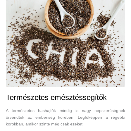
és
melyiket
szabad
meghámozni?
Természetes emésztéssegítők
A természetes hashajtók mindig is nagy népszerűségnek
örvendtek az emberiség körében. Legfőképpen a régebbi
korokban, amikor szinte még csak ezeket