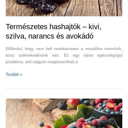
Természetes hashajtók – kivi,
szilva, narancs és avokádó
Előfordul, hogy nem kell rendszeresen a mosdóba mennünk,
azaz székrekedésünk van. Ez egy olyan egészségügyi
probléma, ami nagyon megkeserítheti a
Természetes
Tovább »
hashajtók
–
kivi,
szilva,
narancs
és
avokádó