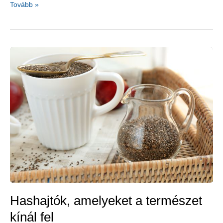
Gyümölcsök,
Tovább »
amelyek
haspuffadást
okozhatnak
Hashajtók, amelyeket a természet
kínál fel