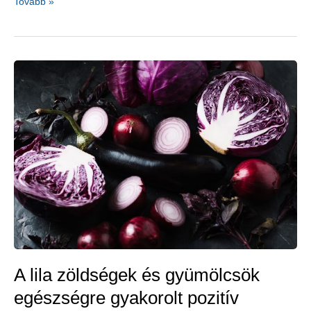
A
Tovább »
mell
egészségét
támogató
táplálékok
A lila zöldségek és gyümölcsök
egészségre gyakorolt pozitív