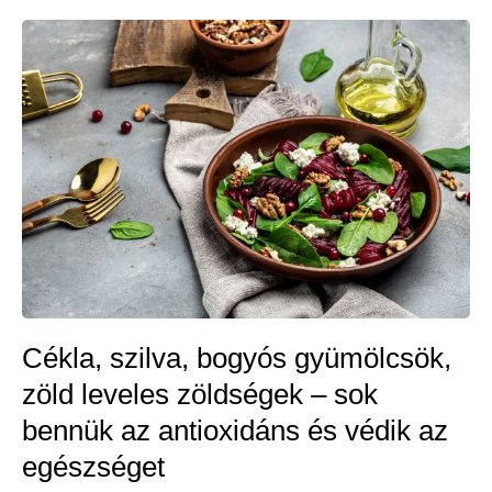
táplálékok,
ha
aranyértől
szenvedünk
Cékla, szilva, bogyós gyümölcsök,
zöld leveles zöldségek – sok
bennük az antioxidáns és védik az
egészséget