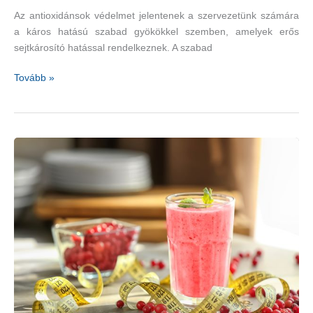
Az antioxidánsok védelmet jelentenek a szervezetünk számára
a káros hatású szabad gyökökkel szemben, amelyek erős
sejtkárosító hatással rendelkeznek. A szabad
Cékla,
Tovább »
szilva,
bogyós
gyümölcsök,
zöld
leveles
zöldségek
–
sok
bennük
az
antioxidáns
és
védik
az