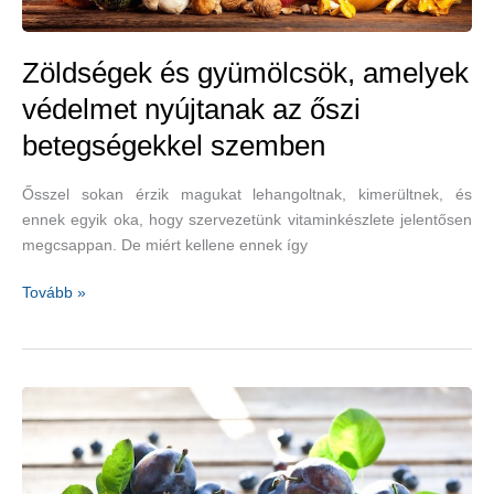
Zöldségek és gyümölcsök, amelyek
védelmet nyújtanak az őszi
betegségekkel szemben
Ősszel sokan érzik magukat lehangoltnak, kimerültnek, és
ennek egyik oka, hogy szervezetünk vitaminkészlete jelentősen
megcsappan. De miért kellene ennek így
Zöldségek
Tovább »
és
gyümölcsök,
amelyek
védelmet
nyújtanak
az
őszi