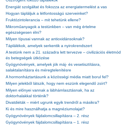
Ösztrogént fokozó táplálékok
Energiát szolgáltat és fokozza az energiatermelést a vas
Hogyan tápláljuk a létfontosságú szerveinket?
Fruktózintolerancia – mit tehetünk ellene?
Mikroműanyagok a testünkben – van még értelme
egészségesen élni?
Milyen típusai vannak az antioxidánsoknak?
Táplálékok, amelyek serkentik a nyirokrendszert
A testünk nem a 21. századra lett tervezve – civilizációs életmód
és betegségek ütközése
Gyógynövények, amelyek jók máj- és vesetisztításra,
salaktalanításra és méregtelenítésre
A hormonháztartásunk a közösségi média miatt borul fel?
Milyen jelekből látszik, hogy nem eszünk elegendő zsírt?
Milyen előnyei vannak a lábhámlasztásnak, ha az
doktorhalakkal történik?
Divatdiéták – miért ugrunk egyik trendről a másikra?
Ki és mire használhatja a magnéziumolajat?
Gyógynövények fájdalomcsillapításra – 2. rész
Gyógynövények fájdalomcsillapításra – 1. rész