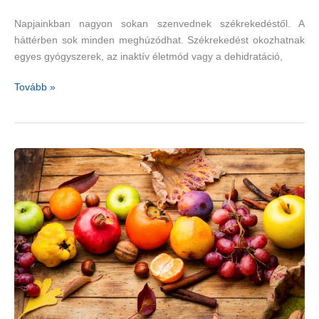
Napjainkban nagyon sokan szenvednek székrekedéstől. A
háttérben sok minden meghúzódhat. Székrekedést okozhatnak
egyes gyógyszerek, az inaktív életmód vagy a dehidratáció,
Hashajtók,
Tovább »
amelyeket
a
természet
kínál
fel