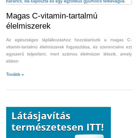
kínai
orvoslás
Magas C-vitamin-tartalmú
szerint
élelmiszerek
Az egészséges táplálkozáshoz hozzátartozik a magas C-
vitamin-tartalmú élelmiszerek fogyasztása, és szerencsére ezt
egyszerű teljesíteni, mert számos élelmiszer létezik, amely
ebben
Magas
Tovább »
C-
vitamin-
tartalmú
élelmiszerek