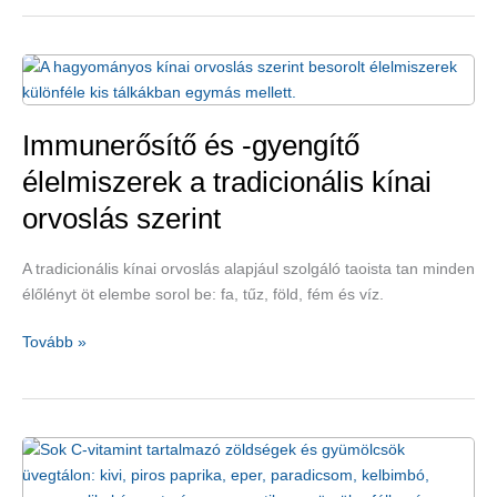
szépüljön
az
ősz
egyik
legkedveltebb
gyümölcsével,
Immunerősítő és -gyengítő
a
élelmiszerek a tradicionális kínai
szilvával!
orvoslás szerint
A tradicionális kínai orvoslás alapjául szolgáló taoista tan minden
élőlényt öt elembe sorol be: fa, tűz, föld, fém és víz.
Immunerősítő
Tovább »
és
-
gyengítő
élelmiszerek
a
tradicionális