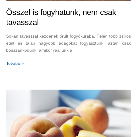
Ősszel is fogyhatunk, nem csak
tavasszal
Sokan tavasszal kezdenek őrült fogyókúrába. Télen több zsíros
ételt és talán nagyobb adagokat fogyasztunk, aztán csak
bosszankodunk, amikor ráállunk a
Ősszel
Tovább »
is
fogyhatunk,
nem
csak
tavasszal