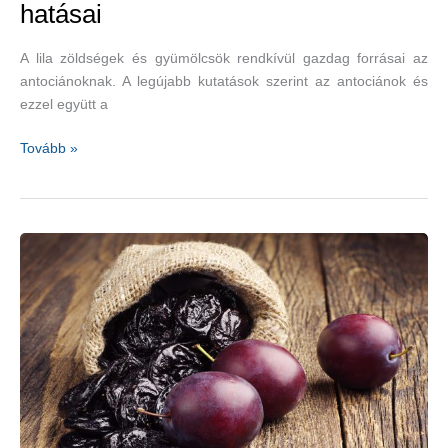
hatásai
A lila zöldségek és gyümölcsök rendkívül gazdag forrásai az
antociánoknak. A legújabb kutatások szerint az antociánok és
ezzel együtt a
A
Tovább »
lila
zöldségek
és
gyümölcsök
egészségre
gyakorolt
pozitív
hatásai