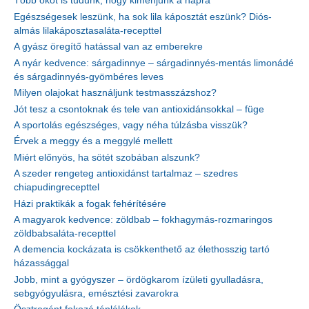
Több okot is tudunk, hogy kimenjünk a napra
Egészségesek leszünk, ha sok lila káposztát eszünk? Diós-
almás lilakáposztasaláta-recepttel
A gyász öregítő hatással van az emberekre
A nyár kedvence: sárgadinnye – sárgadinnyés-mentás limonádé
és sárgadinnyés-gyömbéres leves
Milyen olajokat használjunk testmasszázshoz?
Jót tesz a csontoknak és tele van antioxidánsokkal – füge
A sportolás egészséges, vagy néha túlzásba visszük?
Érvek a meggy és a meggylé mellett
Miért előnyös, ha sötét szobában alszunk?
A szeder rengeteg antioxidánst tartalmaz – szedres
chiapudingrecepttel
Házi praktikák a fogak fehérítésére
A magyarok kedvence: zöldbab – fokhagymás-rozmaringos
zöldbabsaláta-recepttel
A demencia kockázata is csökkenthető az élethosszig tartó
házassággal
Jobb, mint a gyógyszer – ördögkarom ízületi gyulladásra,
sebgyógyulásra, emésztési zavarokra