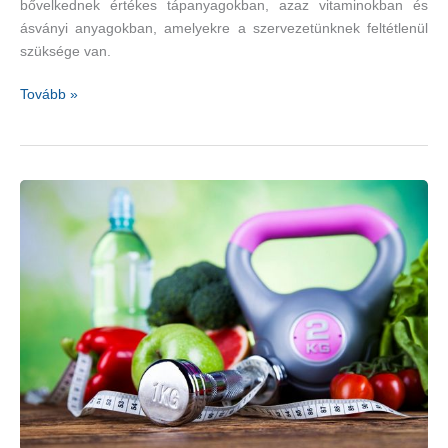
bővelkednek értékes tápanyagokban, azaz vitaminokban és
ásványi anyagokban, amelyekre a szervezetünknek feltétlenül
szüksége van.
Alacsony
Tovább »
szénhidráttartalmú
gyümölcsök