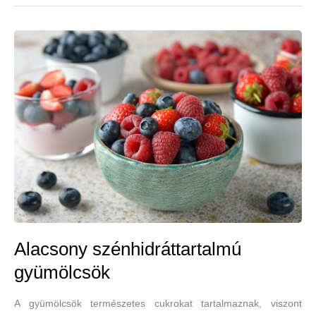
csak
óvatosan!
Alacsony
szénhidráttartalmú
gyümölcsök
Alacsony szénhidráttartalmú
gyümölcsök
A gyümölcsök természetes cukrokat tartalmaznak, viszont