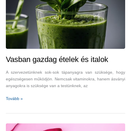
1.
rész
Vasban gazdag ételek és italok
A szervezetünknek sok-sok tápanyagra van szüksége, hogy
egészségesen működjön. Nemcsak vitaminokra, hanem ásványi
anyagokra is szüksége van a testünknek, az
Vasban
Tovább »
gazdag
ételek
és
italok