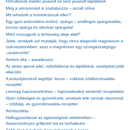
Hőhullámok esetén javasolt és nem javasolt táplálékok
Még a vérnyomást is szabályozza – aszalt szilva
Mit tehetünk a homlokráncok ellen?
Egy igazi antioxidáns-erőmű: spárga – snidlinges spárgasaláta,
borsós spárga és uborkás spárgaital
Miért mozogjunk a terhesség ideje alatt?
Jelek, amelyek azt mutatják, hogy nincs elegendő magnézium a
szervezetünkben, azaz a magnézium egy szívegészségügyi
„szupersztár”
Kertem éke – paradicsom
Az alvási apnoé jelei, rizikófaktorai és táplálékok, amelyeket jobb
elkerülni
A testsúlykontroll segítője: borsó – cukkinis zöldborsósaláta-
recepttel
Lenmag hajnövesztéshez – hajnövekedést serkentő receptekkel
Nyári zöldségek és gyümölcsök, amelyek tele vannak vitaminnal
– zöldség- és gyümölcssaláta-recepttel
Artritiszdiéta
Halfogyasztással az egészségünk védelmében –
fűszernövényes grillezett hal és tonhalkrém