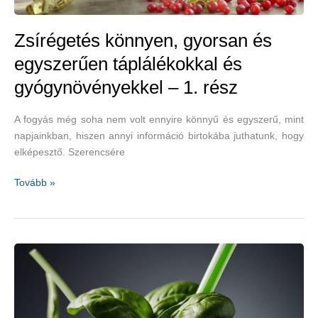
egészséget
Zsírégetés könnyen, gyorsan és
egyszerűen táplálékokkal és
gyógynövényekkel – 1. rész
A fogyás még soha nem volt ennyire könnyű és egyszerű, mint
napjainkban, hiszen annyi információ birtokába juthatunk, hogy
elképesztő. Szerencsére
Zsírégetés
Tovább »
könnyen,
gyorsan
és
egyszerűen
táplálékokkal
és
gyógynövényekkel
–