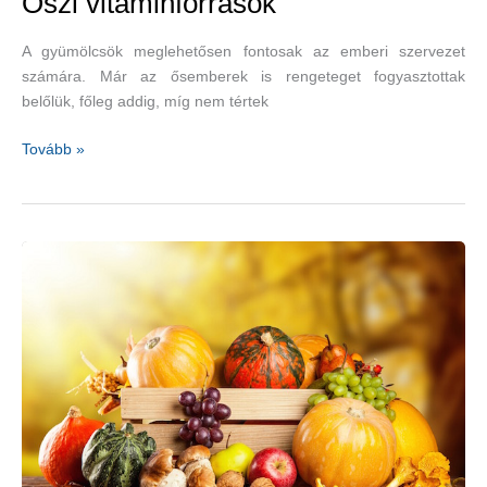
Őszi vitaminforrások
A gyümölcsök meglehetősen fontosak az emberi szervezet
számára. Már az ősemberek is rengeteget fogyasztottak
belőlük, főleg addig, míg nem tértek
Őszi
Tovább »
vitaminforrások