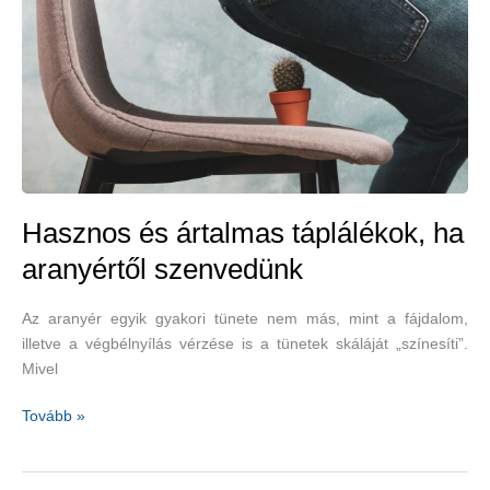
diós
céklasaláta-
recepttel
Hasznos és ártalmas táplálékok, ha
aranyértől szenvedünk
Az aranyér egyik gyakori tünete nem más, mint a fájdalom,
illetve a végbélnyílás vérzése is a tünetek skáláját „színesíti”.
Mivel
Hasznos
Tovább »
és
ártalmas