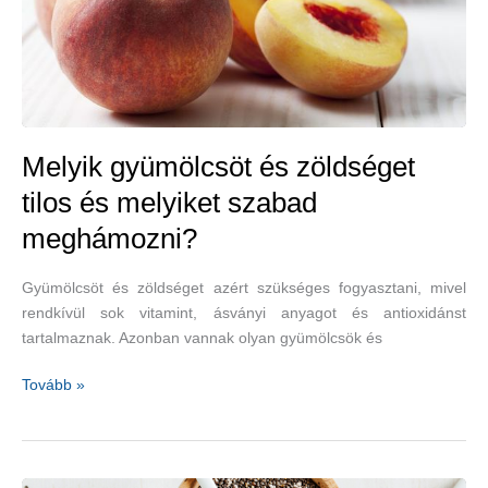
Melyik gyümölcsöt és zöldséget
tilos és melyiket szabad
meghámozni?
Gyümölcsöt és zöldséget azért szükséges fogyasztani, mivel
rendkívül sok vitamint, ásványi anyagot és antioxidánst
tartalmaznak. Azonban vannak olyan gyümölcsök és
Melyik
Tovább »
gyümölcsöt
és
zöldséget
tilos