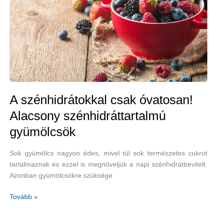
A szénhidrátokkal csak óvatosan!
Alacsony szénhidráttartalmú
gyümölcsök
Sok gyümölcs nagyon édes, mivel túl sok természetes cukrot
tartalmaznak és ezzel is megnöveljük a napi szénhidrátbevitelt.
Azonban gyümölcsökre szüksége
A
Tovább »
szénhidrátokkal