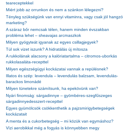
teareceptekkel
Miért jobb az orrunkon és nem a szánkon lélegezni?
Tényleg szükségünk van ennyi vitaminra, vagy csak jól hangzó
marketing?
A száraz bőr nemcsak télen, hanem minden évszakban
probléma lehet – sheavajas arcmaszkok
Milyen gyógyteát igyanak az egyes csillagjegyek?
Túl sok vizet iszunk? A hidratálás új mítosza
A rukkolának alacsony a kalóriatartalma – citromos-uborkás
rukkolasaláta-recepttel
Milyen egészségügyi kockázatai vannak a repülésnek?
Illatos és szép: levendula – levendulás balzsam, levendulás-
barackos limonádé
Milyen tünetekre számítsunk, ha epekövünk van?
Nyári finomság: sárgadinnye – gyömbéres-szegfűszeges
sárgadinnyedesszert-recepttel
Egyes gyümölcsök csökkenthetik a pajzsmirigybetegségek
kockázatait
A menta és a cukorbetegség – mi közük van egymáshoz?
Vízi aerobikkal még a fogyás is könnyebben megy