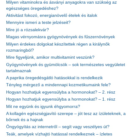
Milyen vitaminokra és ásványi anyagokra van szükség az
egészséges öregedéshez?
Aktivitást fokozó, energianövelő ételek és italok
Mennyire ismeri a teste jelzéseit?
Mire jó a rózsalekvár?
Magas vérnyomásra gyógynövények és fűszernövények
Milyen érdekes dolgokat készítettek régen a királynők
rozmaringból?
Mire figyeljünk, amikor multivitamint veszünk?
Gyógynövények és gyümölcsök – sok természetes vegyületet
tartalmaznak
A paprika öregedésgátló hatásokkal is rendelkezik
Tényleg mérgező a mindennapi kozmetikumaink fele?
Hogyan hozhatjuk egyensúlyba a hormonokat? – 2. rész
Hogyan hozhatjuk egyensúlyba a hormonokat? – 1. rész
Mit ne együnk és igyunk éhgyomorra?
A kollagén egészségjavító szerepe – jót tesz az ízületeknek, a
bőrnek és a hajnak
Öngyógyítás az internetről – segít vagy veszélyes út?
Teák, amelyek vízhajtó hatással rendelkeznek – ízletes