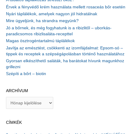
Érvek a fényvédő krém használata mellett rosaceás bőr esetén
Nyári táplálékok, amelyek nagyon jól hidratálnak
Mire ügyeljünk, ha strandra megyünk?
Jó a bőrnek, és még fogyhatunk is a ribizlitől – uborkás-
paradicsomos ribizlisaláta-recepttel
Magas ösztrogéntartalmú táplálékok
Javítja az emésztést, csökkenti az izomfájdalmat: Epsom-só –
tippek és receptek a szépségápolásban történő használatához
Gyorsan elkészíthető saláták, ha barátokat hívunk magunkhoz
grillezni
Szépíti a bőrt – biotin
ARCHÍVUM
A
r
c
h
CÍMKÉK
í
v