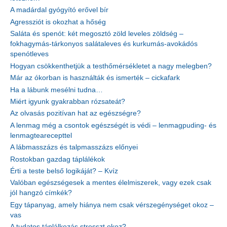
A madárdal gyógyító erővel bír
Agressziót is okozhat a hőség
Saláta és spenót: két megosztó zöld leveles zöldség –
fokhagymás-tárkonyos salátaleves és kurkumás-avokádós
spenótleves
Hogyan csökkenthetjük a testhőmérsékletet a nagy melegben?
Már az ókorban is használták és ismerték – cickafark
Ha a lábunk mesélni tudna…
Miért igyunk gyakrabban rózsateát?
Az olvasás pozitívan hat az egészségre?
A lenmag még a csontok egészségét is védi – lenmagpuding- és
lenmagtearecepttel
A lábmasszázs és talpmasszázs előnyei
Rostokban gazdag táplálékok
Érti a teste belső logikáját? – Kvíz
Valóban egészségesek a mentes élelmiszerek, vagy ezek csak
jól hangzó címkék?
Egy tápanyag, amely hiánya nem csak vérszegénységet okoz –
vas
A tudatos táplálkozás stresszt okoz?