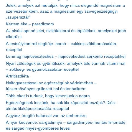
Jelek, amelyek azt mutatják, hogy nincs elegendő magnézium a
szervezetünkben, azaz a magnézium egy szívegészségügyi
„szupersztár”
Kertem éke – paradicsom
Az alvási apnoé jelei, rizikófaktorai és táplálékok, amelyeket jobb
elkerülni
A testsúlykontroll segítője: borsó – cukkinis zöldborsósaláta-
recepttel
Lenmag hajnövesztéshez – hajnövekedést serkentő receptekkel
Nyári zöldségek és gyümölcsök, amelyek tele vannak vitaminnal
– zöldség- és gyümölcssaláta-recepttel
Artritiszdiéta
Halfogyasztással az egészségünk védelmében –
fűszernövényes grillezett hal és tonhalkrém
Több okot is tudunk, hogy kimenjünk a napra
Egészségesek leszünk, ha sok lila káposztát eszünk? Diós-
almás lilakáposztasaláta-recepttel
A gyász öregítő hatással van az emberekre
A nyár kedvence: sárgadinnye – sárgadinnyés-mentás limonádé
és sárgadinnyés-gyömbéres leves