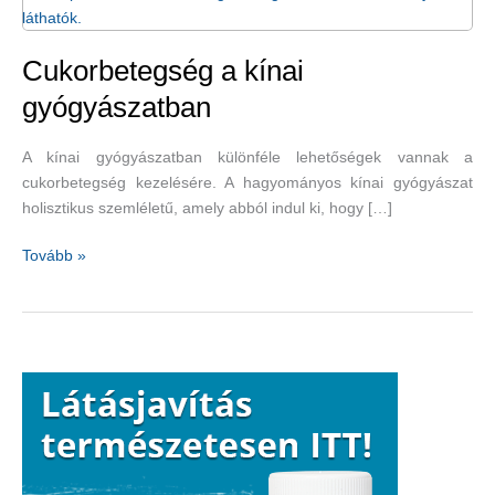
Cukorbetegség a kínai
gyógyászatban
A kínai gyógyászatban különféle lehetőségek vannak a
cukorbetegség kezelésére. A hagyományos kínai gyógyászat
holisztikus szemléletű, amely abból indul ki, hogy […]
Cukorbetegség
Tovább »
a
kínai
gyógyászatban