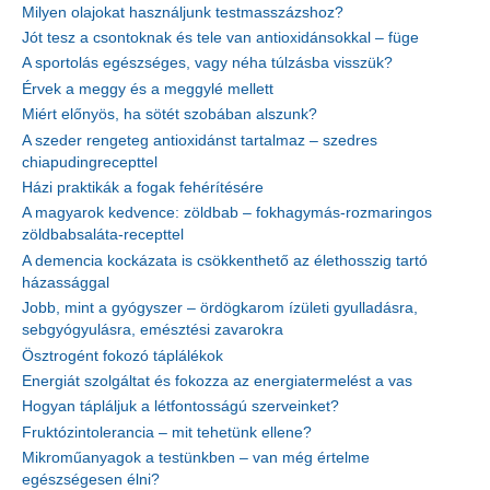
Milyen olajokat használjunk testmasszázshoz?
Jót tesz a csontoknak és tele van antioxidánsokkal – füge
A sportolás egészséges, vagy néha túlzásba visszük?
Érvek a meggy és a meggylé mellett
Miért előnyös, ha sötét szobában alszunk?
A szeder rengeteg antioxidánst tartalmaz – szedres
chiapudingrecepttel
Házi praktikák a fogak fehérítésére
A magyarok kedvence: zöldbab – fokhagymás-rozmaringos
zöldbabsaláta-recepttel
A demencia kockázata is csökkenthető az élethosszig tartó
házassággal
Jobb, mint a gyógyszer – ördögkarom ízületi gyulladásra,
sebgyógyulásra, emésztési zavarokra
Ösztrogént fokozó táplálékok
Energiát szolgáltat és fokozza az energiatermelést a vas
Hogyan tápláljuk a létfontosságú szerveinket?
Fruktózintolerancia – mit tehetünk ellene?
Mikroműanyagok a testünkben – van még értelme
egészségesen élni?