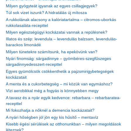
Milyen gyógyteát igyanak az egyes csillagjegyek?
Túl sok vizet iszunk? A hidratálás új mítosza
A rukkolának alacsony a kalóriatartalma – citromos-uborkás
rukkolasaláta-recepttel
Milyen egészségügyi kockázatai vannak a repülésnek?
Illatos és szép: levendula – levendulás balzsam, levendulás-
barackos limonádé
Milyen tünetekre számítsunk, ha epekövünk van?
Nyári finomság: sárgadinnye – gyömbéres-szegfűszeges
sárgadinnyedesszert-recepttel
Egyes gyümölcsök csökkenthetik a pajzsmirigybetegségek
kockázatait
A menta és a cukorbetegség – mi közük van egymáshoz?
Vízi aerobikkal még a fogyás is könnyebben megy
A tavasz és a nyár egyik kedvence: rebarbara – rebarbaratea-
recepttel
Mi fokozhatja a nőknél a demencia kockázatait?
A nyári hőségben jól jön egy kis hűsítő – mentavíz
Kisebb égési sérülések az otthonunkban – milyen megoldások
léteznek?