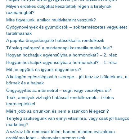
Milyen érdekes dolgokat készítettek régen a királynők
rozmaringból?
Mire figyeljünk, amikor multivitamint veszünk?
Gyógynövények és gyümölcsök – sok természetes vegyületet
tartalmaznak
A paprika öregedésgátló hatásokkal is rendelkezik
Tényleg mérgező a mindennapi kozmetikumaink fele?
Hogyan hozhatjuk egyensúlyba a hormonokat? – 2. rész
Hogyan hozhatjuk egyensúlyba a hormonokat? – 1. rész
Mit ne együnk és igyunk éhgyomorra?
A kollagén egészségjavító szerepe – jót tesz az ízületeknek, a
bőrnek és a hajnak
Öngyógyítás az internetről – segít vagy veszélyes út?
Teák, amelyek vízhajtó hatással rendelkeznek – ízletes
teareceptekkel
Miért jobb az orrunkon és nem a szánkon lélegezni?
Tényleg szükségünk van ennyi vitaminra, vagy csak jól hangzó
marketing?
A száraz bőr nemcsak télen, hanem minden évszakban
probléma lehet – sheavajas arcmaszkok