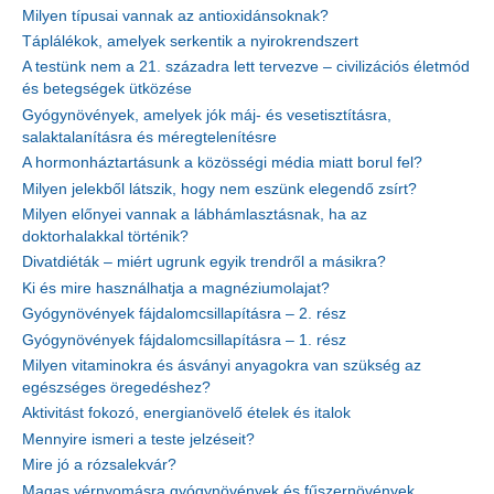
Milyen típusai vannak az antioxidánsoknak?
Táplálékok, amelyek serkentik a nyirokrendszert
A testünk nem a 21. századra lett tervezve – civilizációs életmód
és betegségek ütközése
Gyógynövények, amelyek jók máj- és vesetisztításra,
salaktalanításra és méregtelenítésre
A hormonháztartásunk a közösségi média miatt borul fel?
Milyen jelekből látszik, hogy nem eszünk elegendő zsírt?
Milyen előnyei vannak a lábhámlasztásnak, ha az
doktorhalakkal történik?
Divatdiéták – miért ugrunk egyik trendről a másikra?
Ki és mire használhatja a magnéziumolajat?
Gyógynövények fájdalomcsillapításra – 2. rész
Gyógynövények fájdalomcsillapításra – 1. rész
Milyen vitaminokra és ásványi anyagokra van szükség az
egészséges öregedéshez?
Aktivitást fokozó, energianövelő ételek és italok
Mennyire ismeri a teste jelzéseit?
Mire jó a rózsalekvár?
Magas vérnyomásra gyógynövények és fűszernövények