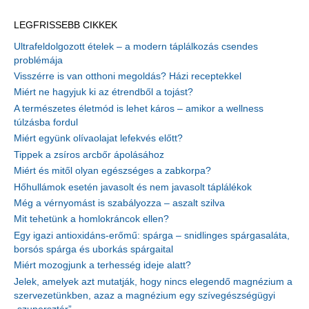
LEGFRISSEBB CIKKEK
Ultrafeldolgozott ételek – a modern táplálkozás csendes
problémája
Visszérre is van otthoni megoldás? Házi receptekkel
Miért ne hagyjuk ki az étrendből a tojást?
A természetes életmód is lehet káros – amikor a wellness
túlzásba fordul
Miért együnk olívaolajat lefekvés előtt?
Tippek a zsíros arcbőr ápolásához
Miért és mitől olyan egészséges a zabkorpa?
Hőhullámok esetén javasolt és nem javasolt táplálékok
Még a vérnyomást is szabályozza – aszalt szilva
Mit tehetünk a homlokráncok ellen?
Egy igazi antioxidáns-erőmű: spárga – snidlinges spárgasaláta,
borsós spárga és uborkás spárgaital
Miért mozogjunk a terhesség ideje alatt?
Jelek, amelyek azt mutatják, hogy nincs elegendő magnézium a
szervezetünkben, azaz a magnézium egy szívegészségügyi