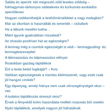
Saláta és spenót: két megosztó zöld leveles zöldség –
fokhagymás-tárkonyos salátaleves és kurkumás-avokádós
spenótleves
Hogyan csökkenthetjük a testhőmérsékletet a nagy melegben?
Már az ókorban is használták és ismerték – cickafark
Ha a lábunk mesélni tudna…
Miért igyunk gyakrabban rózsateát?
Az olvasás pozitívan hat az egészségre?
A lenmag még a csontok egészségét is védi – lenmagpuding- és
lenmagtearecepttel
A lábmasszázs és talpmasszázs előnyei
Rostokban gazdag táplálékok
Érti a teste belső logikáját? – Kvíz
Valóban egészségesek a mentes élelmiszerek, vagy ezek csak
jól hangzó címkék?
Egy tápanyag, amely hiánya nem csak vérszegénységet okoz –
vas
A tudatos táplálkozás stresszt okoz?
Érvek a fényvédő krém használata mellett rosaceás bőr esetén
Nyári táplálékok, amelyek nagyon jól hidratálnak