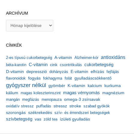
ARCHÍVUM
A
r
c
h
CÍMKÉK
í
v
antioxidáns
A-vitamin
2-es típusú cukorbetegség
Alzheimer-kór
u
m
C-vitamin
cukorbetegség
béta-karotin
cink
csontritkulás
depresszió
E-vitamin
D-vitamin
dohányzás
elhízás
fejfájás
gyulladáscsökkentő
flavonoidok
fogyás
fokhagyma
folát
gyógyszer nélkül
kalcium
gyömbér
K-vitamin
kurkuma
kálium
magas vérnyomás
magnézium
magas koleszterinszint
mangán
megfázás
menopauza
omega-3 zsírsavak
stressz
stroke
oxidatív stressz
puffadás
szabad gyökök
szorongás
székrekedés
szív- és érrendszeri betegségek
szívbetegség
ízületi gyulladás
vas
zöld tea