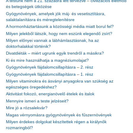
A testünk nem a 21. századra lett tervezve – civilizációs életmód
és betegségek ütközése
Gyógynövények, amelyek jók máj- és vesetisztításra,
salaktalanításra és méregtelenítésre
A hormonháztartásunk a közösségi média miatt borul fel?
Milyen jelekből látszik, hogy nem eszünk elegendő zsírt?
Milyen előnyei vannak a lábhámlasztásnak, ha az
doktorhalakkal történik?
Divatdiéták – miért ugrunk egyik trendről a másikra?
Ki és mire használhatja a magnéziumolajat?
Gyógynövények fájdalomcsillapításra – 2. rész
Gyógynövények fájdalomcsillapításra – 1. rész
Milyen vitaminokra és ásványi anyagokra van szükség az
egészséges öregedéshez?
Aktivitást fokozó, energianövelő ételek és italok
Mennyire ismeri a teste jelzéseit?
Mire jó a rózsalekvár?
Magas vérnyomásra gyógynövények és fűszernövények
Milyen érdekes dolgokat készítettek régen a királynők
rozmaringból?