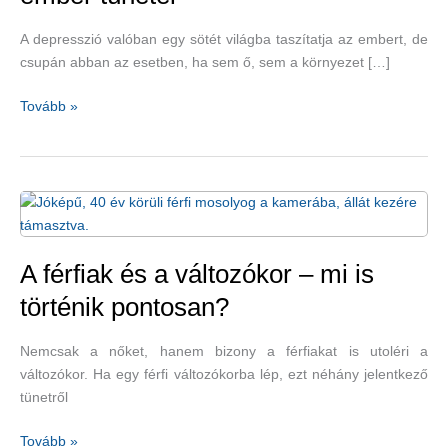
A depresszió valóban egy sötét világba taszítatja az embert, de
csupán abban az esetben, ha sem ő, sem a környezet […]
A
Tovább »
depresszió
sötét
világában
élő
ember
tünetei
A férfiak és a változókor – mi is
történik pontosan?
Nemcsak a nőket, hanem bizony a férfiakat is utoléri a
változókor. Ha egy férfi változókorba lép, ezt néhány jelentkező
tünetről
A
Tovább »