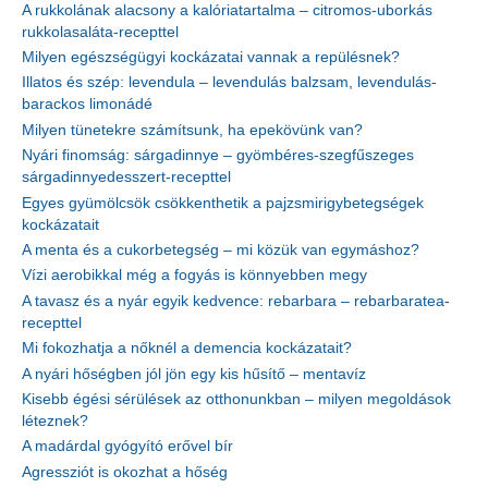
A rukkolának alacsony a kalóriatartalma – citromos-uborkás
rukkolasaláta-recepttel
Milyen egészségügyi kockázatai vannak a repülésnek?
Illatos és szép: levendula – levendulás balzsam, levendulás-
barackos limonádé
Milyen tünetekre számítsunk, ha epekövünk van?
Nyári finomság: sárgadinnye – gyömbéres-szegfűszeges
sárgadinnyedesszert-recepttel
Egyes gyümölcsök csökkenthetik a pajzsmirigybetegségek
kockázatait
A menta és a cukorbetegség – mi közük van egymáshoz?
Vízi aerobikkal még a fogyás is könnyebben megy
A tavasz és a nyár egyik kedvence: rebarbara – rebarbaratea-
recepttel
Mi fokozhatja a nőknél a demencia kockázatait?
A nyári hőségben jól jön egy kis hűsítő – mentavíz
Kisebb égési sérülések az otthonunkban – milyen megoldások
léteznek?
A madárdal gyógyító erővel bír
Agressziót is okozhat a hőség