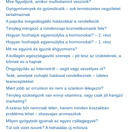
Mire figyeljünk, amikor multivitamint veszünk?
Gyógynövények és gyümölcsök – sok természetes vegyületet
tartalmaznak
A paprika öregedésgátló hatásokkal is rendelkezik
Tényleg mérgező a mindennapi kozmetikumaink fele?
Hogyan hozhatjuk egyensúlyba a hormonokat? – 2. rész
Hogyan hozhatjuk egyensúlyba a hormonokat? – 1. rész
Mit ne együnk és igyunk éhgyomorra?
A kollagén egészségjavító szerepe – jót tesz az ízületeknek, a
bőrnek és a hajnak
Öngyógyítás az internetről – segít vagy veszélyes út?
Teák, amelyek vízhajtó hatással rendelkeznek – ízletes
teareceptekkel
Miért jobb az orrunkon és nem a szánkon lélegezni?
Tényleg szükségünk van ennyi vitaminra, vagy csak jól hangzó
marketing?
A száraz bőr nemcsak télen, hanem minden évszakban
probléma lehet – sheavajas arcmaszkok
Milyen gyógyteát igyanak az egyes csillagjegyek?
Túl sok vizet iszunk? A hidratálás új mítosza