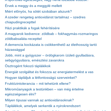
Érvek a meggy és a meggylé mellett
Miért előnyös, ha sötét szobában alszunk?
A szeder rengeteg antioxidánst tartalmaz – szedres
chiapudingrecepttel
Házi praktikák a fogak fehérítésére
A magyarok kedvence: zöldbab – fokhagymás-rozmaringos
zöldbabsaláta-recepttel
A demencia kockázata is csökkenthető az élethosszig tartó
házassággal
Jobb, mint a gyógyszer – ördögkarom ízületi gyulladásra,
sebgyógyulásra, emésztési zavarokra
Ösztrogént fokozó táplálékok
Energiát szolgáltat és fokozza az energiatermelést a vas
Hogyan tápláljuk a létfontosságú szerveinket?
Fruktózintolerancia – mit tehetünk ellene?
Mikroműanyagok a testünkben – van még értelme
egészségesen élni?
Milyen típusai vannak az antioxidánsoknak?
Táplálékok, amelyek serkentik a nyirokrendszert