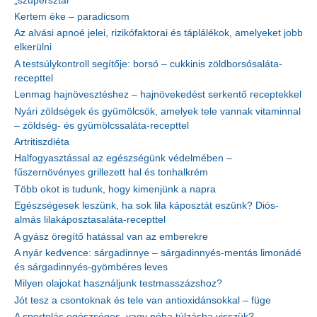
„szupersztár”
Kertem éke – paradicsom
Az alvási apnoé jelei, rizikófaktorai és táplálékok, amelyeket jobb
elkerülni
A testsúlykontroll segítője: borsó – cukkinis zöldborsósaláta-
recepttel
Lenmag hajnövesztéshez – hajnövekedést serkentő receptekkel
Nyári zöldségek és gyümölcsök, amelyek tele vannak vitaminnal
– zöldség- és gyümölcssaláta-recepttel
Artritiszdiéta
Halfogyasztással az egészségünk védelmében –
fűszernövényes grillezett hal és tonhalkrém
Több okot is tudunk, hogy kimenjünk a napra
Egészségesek leszünk, ha sok lila káposztát eszünk? Diós-
almás lilakáposztasaláta-recepttel
A gyász öregítő hatással van az emberekre
A nyár kedvence: sárgadinnye – sárgadinnyés-mentás limonádé
és sárgadinnyés-gyömbéres leves
Milyen olajokat használjunk testmasszázshoz?
Jót tesz a csontoknak és tele van antioxidánsokkal – füge
A sportolás egészséges, vagy néha túlzásba visszük?