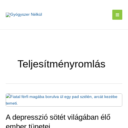
Skip
to
content
Teljesítményromlás
A depresszió sötét világában élő
ember tünetei