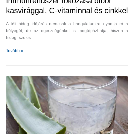
Immunrendszer fokozása bíbor
kasvirággal, C-vitaminnal és cinkkel
A téli hideg időjárás nemcsak a hangulatunkra nyomja rá a
bélyegét, de az egészségünket is megtépázhatja, hiszen a
hideg, szeles
Immunrendszer
Tovább »
fokozása
bíbor
kasvirággal,
C-
vitaminnal
és
cinkkel