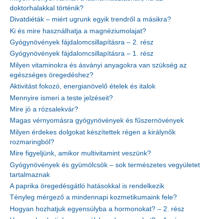
doktorhalakkal történik?
Divatdiéták – miért ugrunk egyik trendről a másikra?
Ki és mire használhatja a magnéziumolajat?
Gyógynövények fájdalomcsillapításra – 2. rész
Gyógynövények fájdalomcsillapításra – 1. rész
Milyen vitaminokra és ásványi anyagokra van szükség az
egészséges öregedéshez?
Aktivitást fokozó, energianövelő ételek és italok
Mennyire ismeri a teste jelzéseit?
Mire jó a rózsalekvár?
Magas vérnyomásra gyógynövények és fűszernövények
Milyen érdekes dolgokat készítettek régen a királynők
rozmaringból?
Mire figyeljünk, amikor multivitamint veszünk?
Gyógynövények és gyümölcsök – sok természetes vegyületet
tartalmaznak
A paprika öregedésgátló hatásokkal is rendelkezik
Tényleg mérgező a mindennapi kozmetikumaink fele?
Hogyan hozhatjuk egyensúlyba a hormonokat? – 2. rész