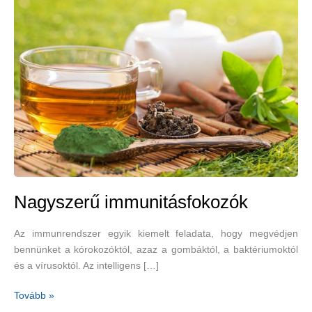
Nagyszerű immunitásfokozók
Az immunrendszer egyik kiemelt feladata, hogy megvédjen
bennünket a kórokozóktól, azaz a gombáktól, a baktériumoktól
és a vírusoktól. Az intelligens […]
Nagyszerű
Tovább »
immunitásfokozók