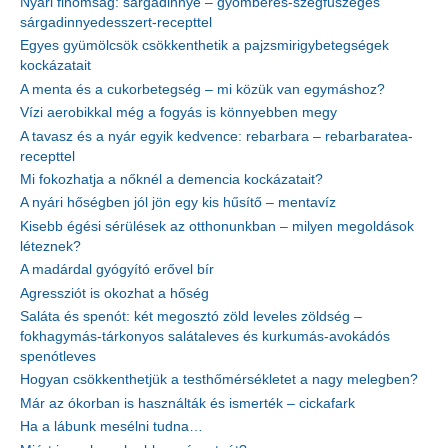
Nyári finomság: sárgadinnye – gyömbéres-szegfűszeges
sárgadinnyedesszert-recepttel
Egyes gyümölcsök csökkenthetik a pajzsmirigybetegségek
kockázatait
A menta és a cukorbetegség – mi közük van egymáshoz?
Vízi aerobikkal még a fogyás is könnyebben megy
A tavasz és a nyár egyik kedvence: rebarbara – rebarbaratea-
recepttel
Mi fokozhatja a nőknél a demencia kockázatait?
A nyári hőségben jól jön egy kis hűsítő – mentavíz
Kisebb égési sérülések az otthonunkban – milyen megoldások
léteznek?
A madárdal gyógyító erővel bír
Agressziót is okozhat a hőség
Saláta és spenót: két megosztó zöld leveles zöldség –
fokhagymás-tárkonyos salátaleves és kurkumás-avokádós
spenótleves
Hogyan csökkenthetjük a testhőmérsékletet a nagy melegben?
Már az ókorban is használták és ismerték – cickafark
Ha a lábunk mesélni tudna…