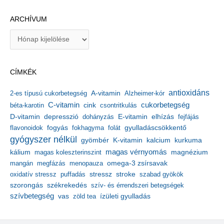
ARCHÍVUM
A
r
c
h
CÍMKÉK
í
v
antioxidáns
A-vitamin
2-es típusú cukorbetegség
Alzheimer-kór
u
m
C-vitamin
cukorbetegség
béta-karotin
cink
csontritkulás
depresszió
E-vitamin
D-vitamin
dohányzás
elhízás
fejfájás
gyulladáscsökkentő
flavonoidok
fogyás
fokhagyma
folát
gyógyszer nélkül
kalcium
gyömbér
K-vitamin
kurkuma
kálium
magas vérnyomás
magnézium
magas koleszterinszint
mangán
megfázás
menopauza
omega-3 zsírsavak
stressz
stroke
oxidatív stressz
puffadás
szabad gyökök
szorongás
székrekedés
szív- és érrendszeri betegségek
szívbetegség
ízületi gyulladás
vas
zöld tea