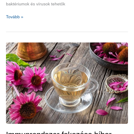
baktériumok és vírusok tehetők
A
Tovább »
méz
gyógyító
ereje