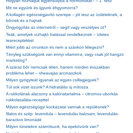
Hogyan hozhatjuk egyensúlyba a hormonokat? – 1. rész
Mit ne együnk és igyunk éhgyomorra?
A kollagén egészségjavító szerepe – jót tesz az ízületeknek, a
bőrnek és a hajnak
Öngyógyítás az internetről – segít vagy veszélyes út?
Teák, amelyek vízhajtó hatással rendelkeznek – ízletes
teareceptekkel
Miért jobb az orrunkon és nem a szánkon lélegezni?
Tényleg szükségünk van ennyi vitaminra, vagy csak jól hangzó
marketing?
A száraz bőr nemcsak télen, hanem minden évszakban
probléma lehet – sheavajas arcmaszkok
Milyen gyógyteát igyanak az egyes csillagjegyek?
Túl sok vizet iszunk? A hidratálás új mítosza
A rukkolának alacsony a kalóriatartalma – citromos-uborkás
rukkolasaláta-recepttel
Milyen egészségügyi kockázatai vannak a repülésnek?
Illatos és szép: levendula – levendulás balzsam, levendulás-
barackos limonádé
Milyen tünetekre számítsunk, ha epekövünk van?