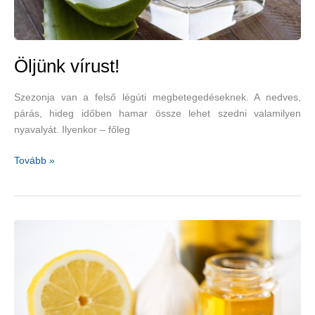
Öljünk vírust!
Szezonja van a felső légúti megbetegedéseknek. A nedves,
párás, hideg időben hamar össze lehet szedni valamilyen
nyavalyát. Ilyenkor – főleg
Öljünk
Tovább »
vírust!