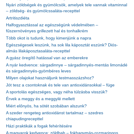
Nyári zöldségek és gyümölcsök, amelyek tele vannak vitaminnal
– zöldség- és gyümölcssaláta-recepttel
Artritiszdiéta
Halfogyasztással az egészségünk védelmében –
fűszernövényes grillezett hal és tonhalkrém
Több okot is tudunk, hogy kimenjünk a napra
Egészségesek leszünk, ha sok lila káposztát eszünk? Diós-
almás lilakáposztasaláta-recepttel
A gyász öregítő hatással van az emberekre
A nyár kedvence: sárgadinnye – sárgadinnyés-mentás limonádé
és sárgadinnyés-gyömbéres leves
Milyen olajokat használjunk testmasszázshoz?
Jót tesz a csontoknak és tele van antioxidánsokkal – füge
A sportolás egészséges, vagy néha túlzásba visszük?
Érvek a meggy és a meggylé mellett
Miért előnyös, ha sötét szobában alszunk?
A szeder rengeteg antioxidánst tartalmaz – szedres
chiapudingrecepttel
Házi praktikák a fogak fehérítésére
A magyarok kedvence: zöldbab – fokhagymás-rozmaringos