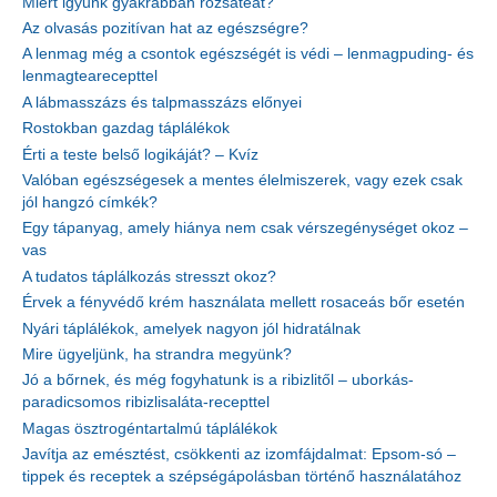
Miért igyunk gyakrabban rózsateát?
Az olvasás pozitívan hat az egészségre?
A lenmag még a csontok egészségét is védi – lenmagpuding- és
lenmagtearecepttel
A lábmasszázs és talpmasszázs előnyei
Rostokban gazdag táplálékok
Érti a teste belső logikáját? – Kvíz
Valóban egészségesek a mentes élelmiszerek, vagy ezek csak
jól hangzó címkék?
Egy tápanyag, amely hiánya nem csak vérszegénységet okoz –
vas
A tudatos táplálkozás stresszt okoz?
Érvek a fényvédő krém használata mellett rosaceás bőr esetén
Nyári táplálékok, amelyek nagyon jól hidratálnak
Mire ügyeljünk, ha strandra megyünk?
Jó a bőrnek, és még fogyhatunk is a ribizlitől – uborkás-
paradicsomos ribizlisaláta-recepttel
Magas ösztrogéntartalmú táplálékok
Javítja az emésztést, csökkenti az izomfájdalmat: Epsom-só –
tippek és receptek a szépségápolásban történő használatához