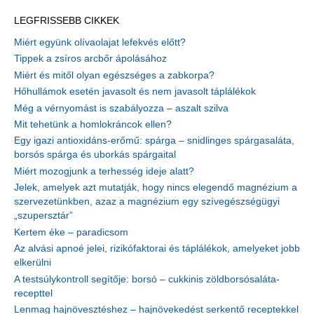
LEGFRISSEBB CIKKEK
Miért együnk olívaolajat lefekvés előtt?
Tippek a zsíros arcbőr ápolásához
Miért és mitől olyan egészséges a zabkorpa?
Hőhullámok esetén javasolt és nem javasolt táplálékok
Még a vérnyomást is szabályozza – aszalt szilva
Mit tehetünk a homlokráncok ellen?
Egy igazi antioxidáns-erőmű: spárga – snidlinges spárgasaláta,
borsós spárga és uborkás spárgaital
Miért mozogjunk a terhesség ideje alatt?
Jelek, amelyek azt mutatják, hogy nincs elegendő magnézium a
szervezetünkben, azaz a magnézium egy szívegészségügyi
„szupersztár”
Kertem éke – paradicsom
Az alvási apnoé jelei, rizikófaktorai és táplálékok, amelyeket jobb
elkerülni
A testsúlykontroll segítője: borsó – cukkinis zöldborsósaláta-
recepttel
Lenmag hajnövesztéshez – hajnövekedést serkentő receptekkel