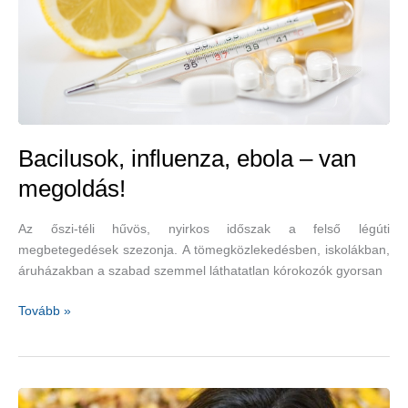
Bacilusok, influenza, ebola – van
megoldás!
Az őszi-téli hűvös, nyirkos időszak a felső légúti
megbetegedések szezonja. A tömegközlekedésben, iskolákban,
áruházakban a szabad szemmel láthatatlan kórokozók gyorsan
Bacilusok,
Tovább »
influenza,
ebola
–
van