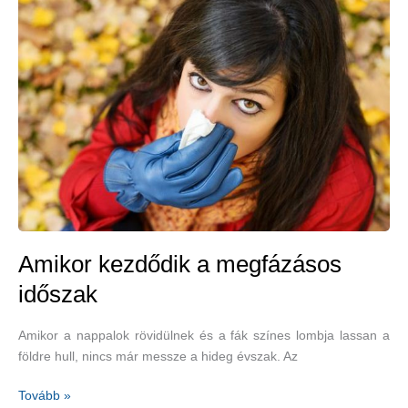
megoldás!
Amikor kezdődik a megfázásos
időszak
Amikor a nappalok rövidülnek és a fák színes lombja lassan a
földre hull, nincs már messze a hideg évszak. Az
Amikor
Tovább »