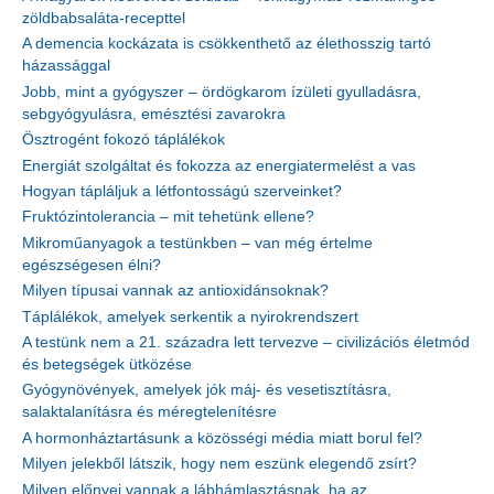
zöldbabsaláta-recepttel
A demencia kockázata is csökkenthető az élethosszig tartó
házassággal
Jobb, mint a gyógyszer – ördögkarom ízületi gyulladásra,
sebgyógyulásra, emésztési zavarokra
Ösztrogént fokozó táplálékok
Energiát szolgáltat és fokozza az energiatermelést a vas
Hogyan tápláljuk a létfontosságú szerveinket?
Fruktózintolerancia – mit tehetünk ellene?
Mikroműanyagok a testünkben – van még értelme
egészségesen élni?
Milyen típusai vannak az antioxidánsoknak?
Táplálékok, amelyek serkentik a nyirokrendszert
A testünk nem a 21. századra lett tervezve – civilizációs életmód
és betegségek ütközése
Gyógynövények, amelyek jók máj- és vesetisztításra,
salaktalanításra és méregtelenítésre
A hormonháztartásunk a közösségi média miatt borul fel?
Milyen jelekből látszik, hogy nem eszünk elegendő zsírt?
Milyen előnyei vannak a lábhámlasztásnak, ha az