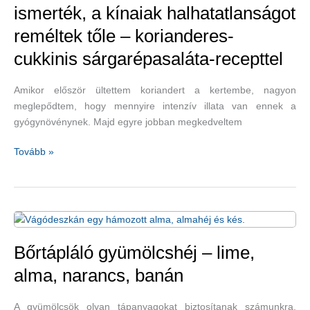
ismerték, a kínaiak halhatatlanságot
reméltek tőle – korianderes-
cukkinis sárgarépasaláta-recepttel
Amikor először ültettem koriandert a kertembe, nagyon
meglepődtem, hogy mennyire intenzív illata van ennek a
gyógynövénynek. Majd egyre jobban megkedveltem
A
Tovább »
koriandert
már
az
ókorban
is
ismerték,
Bőrtápláló gyümölcshéj – lime,
a
alma, narancs, banán
kínaiak
halhatatlanságot
A gyümölcsök olyan tápanyagokat biztosítanak számunkra,