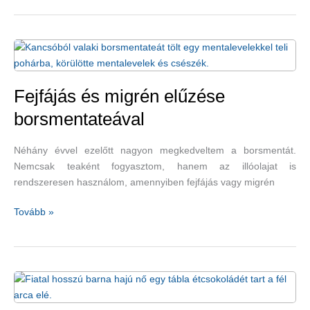
szebbek
és
egészségesebbek
lehetünk
Fejfájás és migrén elűzése
borsmentateával
Néhány évvel ezelőtt nagyon megkedveltem a borsmentát.
Nemcsak teaként fogyasztom, hanem az illóolajat is
rendszeresen használom, amennyiben fejfájás vagy migrén
Fejfájás
Tovább »
és
migrén
elűzése
borsmentateával