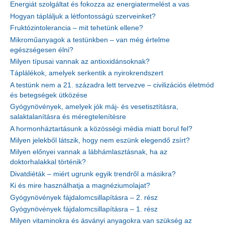
Energiát szolgáltat és fokozza az energiatermelést a vas
Hogyan tápláljuk a létfontosságú szerveinket?
Fruktózintolerancia – mit tehetünk ellene?
Mikroműanyagok a testünkben – van még értelme
egészségesen élni?
Milyen típusai vannak az antioxidánsoknak?
Táplálékok, amelyek serkentik a nyirokrendszert
A testünk nem a 21. századra lett tervezve – civilizációs életmód
és betegségek ütközése
Gyógynövények, amelyek jók máj- és vesetisztításra,
salaktalanításra és méregtelenítésre
A hormonháztartásunk a közösségi média miatt borul fel?
Milyen jelekből látszik, hogy nem eszünk elegendő zsírt?
Milyen előnyei vannak a lábhámlasztásnak, ha az
doktorhalakkal történik?
Divatdiéták – miért ugrunk egyik trendről a másikra?
Ki és mire használhatja a magnéziumolajat?
Gyógynövények fájdalomcsillapításra – 2. rész
Gyógynövények fájdalomcsillapításra – 1. rész
Milyen vitaminokra és ásványi anyagokra van szükség az