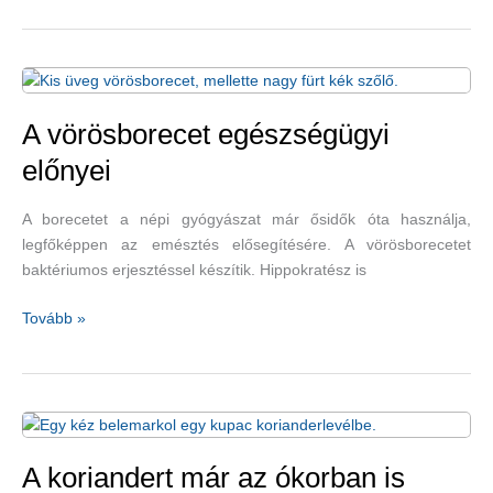
bőrre,
a
hajra
és
a
A vörösborecet egészségügyi
körömre
előnyei
is:
teafaolaj
A borecetet a népi gyógyászat már ősidők óta használja,
–
legfőképpen az emésztés elősegítésére. A vörösborecetet
3
baktériumos erjesztéssel készítik. Hippokratész is
samponrecept
zsíros,
A
Tovább »
sérült
vörösborecet
és
egészségügyi
vékony
előnyei
hajra
A koriandert már az ókorban is