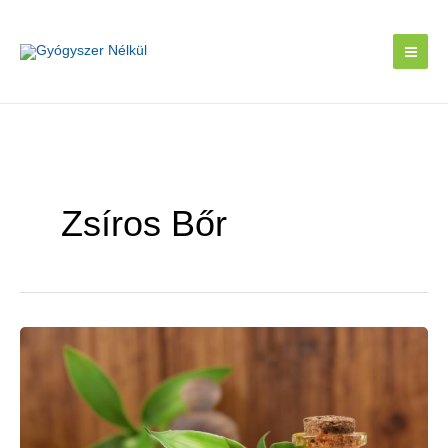
Skip
to
content
Zsíros Bőr