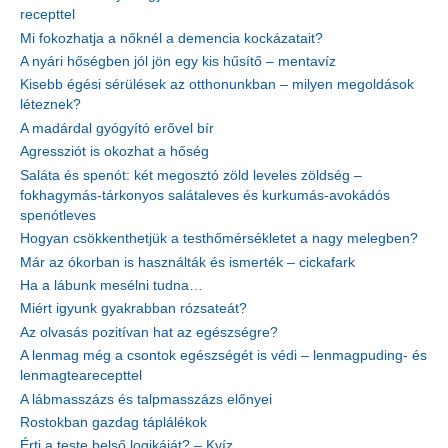
recepttel
Mi fokozhatja a nőknél a demencia kockázatait?
A nyári hőségben jól jön egy kis hűsítő – mentavíz
Kisebb égési sérülések az otthonunkban – milyen megoldások
léteznek?
A madárdal gyógyító erővel bír
Agressziót is okozhat a hőség
Saláta és spenót: két megosztó zöld leveles zöldség –
fokhagymás-tárkonyos salátaleves és kurkumás-avokádós
spenótleves
Hogyan csökkenthetjük a testhőmérsékletet a nagy melegben?
Már az ókorban is használták és ismerték – cickafark
Ha a lábunk mesélni tudna…
Miért igyunk gyakrabban rózsateát?
Az olvasás pozitívan hat az egészségre?
A lenmag még a csontok egészségét is védi – lenmagpuding- és
lenmagtearecepttel
A lábmasszázs és talpmasszázs előnyei
Rostokban gazdag táplálékok
Érti a teste belső logikáját? – Kvíz