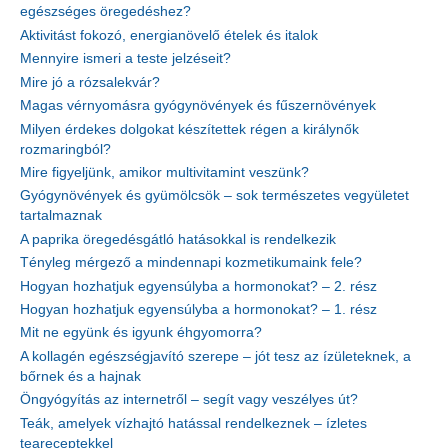
egészséges öregedéshez?
Aktivitást fokozó, energianövelő ételek és italok
Mennyire ismeri a teste jelzéseit?
Mire jó a rózsalekvár?
Magas vérnyomásra gyógynövények és fűszernövények
Milyen érdekes dolgokat készítettek régen a királynők
rozmaringból?
Mire figyeljünk, amikor multivitamint veszünk?
Gyógynövények és gyümölcsök – sok természetes vegyületet
tartalmaznak
A paprika öregedésgátló hatásokkal is rendelkezik
Tényleg mérgező a mindennapi kozmetikumaink fele?
Hogyan hozhatjuk egyensúlyba a hormonokat? – 2. rész
Hogyan hozhatjuk egyensúlyba a hormonokat? – 1. rész
Mit ne együnk és igyunk éhgyomorra?
A kollagén egészségjavító szerepe – jót tesz az ízületeknek, a
bőrnek és a hajnak
Öngyógyítás az internetről – segít vagy veszélyes út?
Teák, amelyek vízhajtó hatással rendelkeznek – ízletes
teareceptekkel