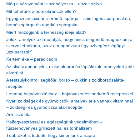
Még a vérnyomást is szabályozza – aszalt szilva
Mit tehetünk a homlokráncok ellen?
Egy igazi antioxidáns-erőmű: spárga – snidlinges spárgasaláta,
borsós spárga és uborkás spárgaital
Miért mozogjunk a terhesség ideje alatt?
Jelek, amelyek azt mutatják, hogy nincs elegendő magnézium a
szervezetünkben, azaz a magnézium egy szívegészségügyi
„szupersztár”
Kertem éke – paradicsom
Az alvási apnoé jelei, rizikófaktorai és táplálékok, amelyeket jobb
elkerülni
A testsúlykontroll segítője: borsó – cukkinis zöldborsósaláta-
recepttel
Lenmag hajnövesztéshez – hajnövekedést serkentő receptekkel
Nyári zöldségek és gyümölcsök, amelyek tele vannak vitaminnal
– zöldség- és gyümölcssaláta-recepttel
Artritiszdiéta
Halfogyasztással az egészségünk védelmében –
fűszernövényes grillezett hal és tonhalkrém
Több okot is tudunk, hogy kimenjünk a napra