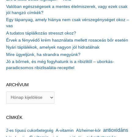
Valóban egészségesek a mentes élelmiszerek, vagy ezek csak
jól hangzó címkék?
Egy tápanyag, amely hiánya nem csak vérszegénységet okoz –
vas
A tudatos táplálkozás stresszt okoz?
Érvek a fényvédő krém használata mellett rosaceás bőr esetén
Nyári táplálékok, amelyek nagyon jól hidratálnak
Mire ügyeljünk, ha strandra megyünk?
Jó a bőrnek, és még fogyhatunk is a ribizlitől – uborkás-
paradicsomos ribizlisaláta-recepttel
ARCHÍVUM
A
r
c
h
CÍMKÉK
í
v
antioxidáns
A-vitamin
2-es típusú cukorbetegség
Alzheimer-kór
u
m