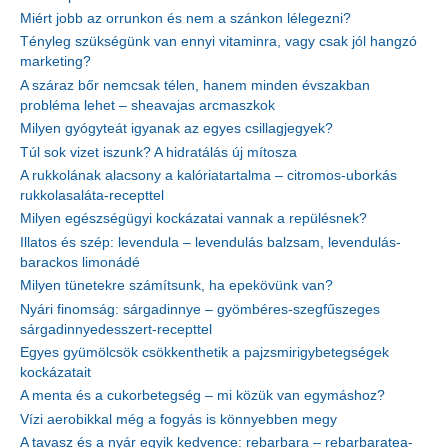
Miért jobb az orrunkon és nem a szánkon lélegezni?
Tényleg szükségünk van ennyi vitaminra, vagy csak jól hangzó
marketing?
A száraz bőr nemcsak télen, hanem minden évszakban
probléma lehet – sheavajas arcmaszkok
Milyen gyógyteát igyanak az egyes csillagjegyek?
Túl sok vizet iszunk? A hidratálás új mítosza
A rukkolának alacsony a kalóriatartalma – citromos-uborkás
rukkolasaláta-recepttel
Milyen egészségügyi kockázatai vannak a repülésnek?
Illatos és szép: levendula – levendulás balzsam, levendulás-
barackos limonádé
Milyen tünetekre számítsunk, ha epekövünk van?
Nyári finomság: sárgadinnye – gyömbéres-szegfűszeges
sárgadinnyedesszert-recepttel
Egyes gyümölcsök csökkenthetik a pajzsmirigybetegségek
kockázatait
A menta és a cukorbetegség – mi közük van egymáshoz?
Vízi aerobikkal még a fogyás is könnyebben megy
A tavasz és a nyár egyik kedvence: rebarbara – rebarbaratea-