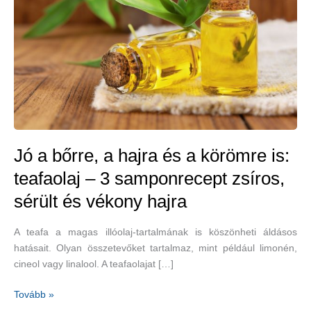
Jó a bőrre, a hajra és a körömre is:
teafaolaj – 3 samponrecept zsíros,
sérült és vékony hajra
A teafa a magas illóolaj-tartalmának is köszönheti áldásos
hatásait. Olyan összetevőket tartalmaz, mint például limonén,
cineol vagy linalool. A teafaolajat […]
Jó
Tovább »
a