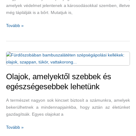
reméltek
amelyek védelmet jelentenek a károsodásokkal szemben, illetve
tőle
még táplálják is a bőrt. Mutatjuk is,
–
korianderes-
Bőrtápláló
Tovább »
cukkinis
gyümölcshéj
sárgarépasaláta-
–
recepttel
lime,
alma,
narancs,
banán
Olajok, amelyektől szebbek és
egészségesebbek lehetünk
A természet nagyon sok kincset biztosít a számunkra, amelyek
bekerülhetnek a mindennapjainkba, hogy aztán az életünket
gazdagítsák. Egyes olajokat a
Olajok,
Tovább »
amelyektől