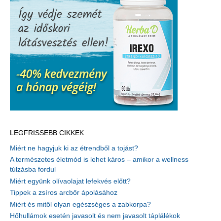
és
öregedő
bőr
LEGFRISSEBB CIKKEK
Miért ne hagyjuk ki az étrendből a tojást?
A természetes életmód is lehet káros – amikor a wellness
túlzásba fordul
Miért együnk olívaolajat lefekvés előtt?
Tippek a zsíros arcbőr ápolásához
Miért és mitől olyan egészséges a zabkorpa?
Hőhullámok esetén javasolt és nem javasolt táplálékok