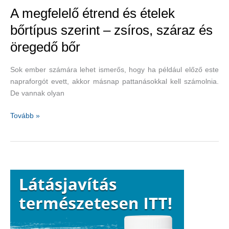
A megfelelő étrend és ételek
bőrtípus szerint – zsíros, száraz és
öregedő bőr
Sok ember számára lehet ismerős, hogy ha például előző este
napraforgót evett, akkor másnap pattanásokkal kell számolnia.
De vannak olyan
A
Tovább »
megfelelő
étrend
és
ételek
bőrtípus
szerint
–
zsíros,
száraz