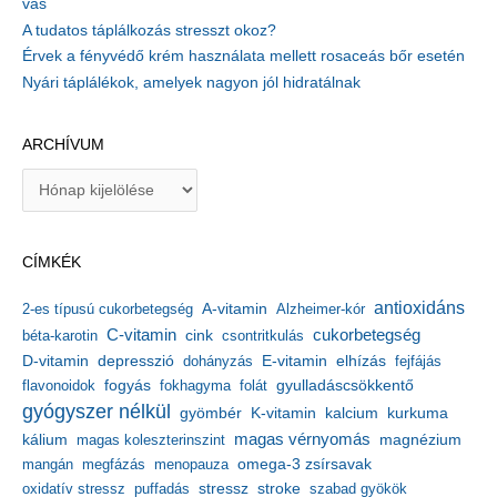
vas
A tudatos táplálkozás stresszt okoz?
Érvek a fényvédő krém használata mellett rosaceás bőr esetén
Nyári táplálékok, amelyek nagyon jól hidratálnak
ARCHÍVUM
A
r
c
h
CÍMKÉK
í
v
antioxidáns
A-vitamin
2-es típusú cukorbetegség
Alzheimer-kór
u
m
C-vitamin
cukorbetegség
béta-karotin
cink
csontritkulás
depresszió
E-vitamin
D-vitamin
dohányzás
elhízás
fejfájás
gyulladáscsökkentő
flavonoidok
fogyás
fokhagyma
folát
gyógyszer nélkül
kalcium
gyömbér
K-vitamin
kurkuma
kálium
magas vérnyomás
magnézium
magas koleszterinszint
mangán
megfázás
menopauza
omega-3 zsírsavak
stressz
stroke
oxidatív stressz
puffadás
szabad gyökök