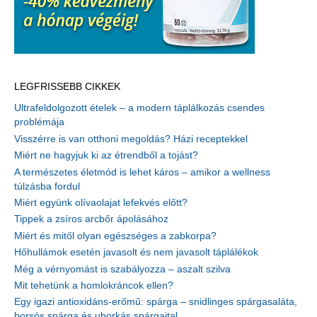
LEGFRISSEBB CIKKEK
Ultrafeldolgozott ételek – a modern táplálkozás csendes
problémája
Visszérre is van otthoni megoldás? Házi receptekkel
Miért ne hagyjuk ki az étrendből a tojást?
A természetes életmód is lehet káros – amikor a wellness
túlzásba fordul
Miért együnk olívaolajat lefekvés előtt?
Tippek a zsíros arcbőr ápolásához
Miért és mitől olyan egészséges a zabkorpa?
Hőhullámok esetén javasolt és nem javasolt táplálékok
Még a vérnyomást is szabályozza – aszalt szilva
Mit tehetünk a homlokráncok ellen?
Egy igazi antioxidáns-erőmű: spárga – snidlinges spárgasaláta,
borsós spárga és uborkás spárgaital