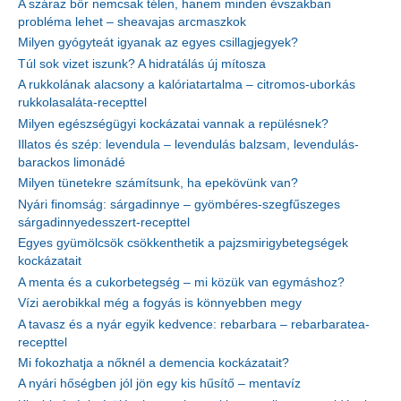
A száraz bőr nemcsak télen, hanem minden évszakban
probléma lehet – sheavajas arcmaszkok
Milyen gyógyteát igyanak az egyes csillagjegyek?
Túl sok vizet iszunk? A hidratálás új mítosza
A rukkolának alacsony a kalóriatartalma – citromos-uborkás
rukkolasaláta-recepttel
Milyen egészségügyi kockázatai vannak a repülésnek?
Illatos és szép: levendula – levendulás balzsam, levendulás-
barackos limonádé
Milyen tünetekre számítsunk, ha epekövünk van?
Nyári finomság: sárgadinnye – gyömbéres-szegfűszeges
sárgadinnyedesszert-recepttel
Egyes gyümölcsök csökkenthetik a pajzsmirigybetegségek
kockázatait
A menta és a cukorbetegség – mi közük van egymáshoz?
Vízi aerobikkal még a fogyás is könnyebben megy
A tavasz és a nyár egyik kedvence: rebarbara – rebarbaratea-
recepttel
Mi fokozhatja a nőknél a demencia kockázatait?
A nyári hőségben jól jön egy kis hűsítő – mentavíz