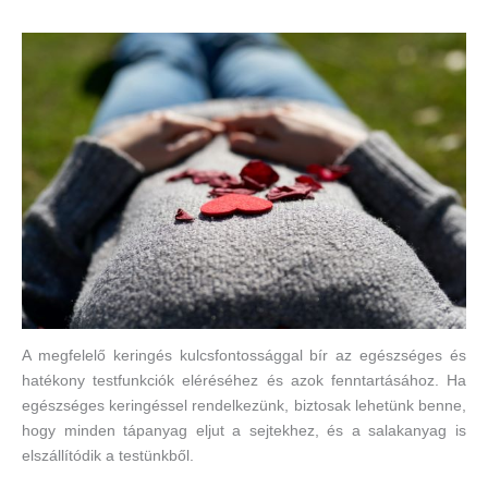
A megfelelő keringés kulcsfontossággal bír az egészséges és
hatékony testfunkciók eléréséhez és azok fenntartásához. Ha
egészséges keringéssel rendelkezünk, biztosak lehetünk benne,
hogy minden tápanyag eljut a sejtekhez, és a salakanyag is
elszállítódik a testünkből.