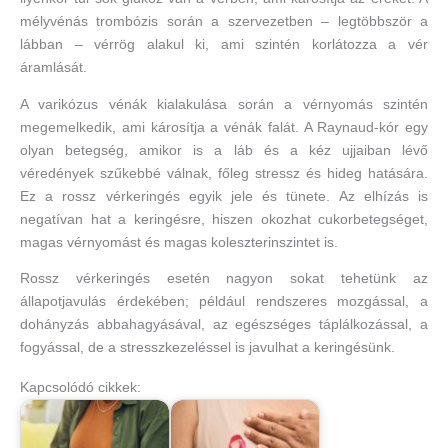
mélyvénás trombózis során a szervezetben – legtöbbször a
lábban – vérrög alakul ki, ami szintén korlátozza a vér
áramlását.
A varikózus vénák kialakulása során a vérnyomás szintén
megemelkedik, ami károsítja a vénák falát. A Raynaud-kór egy
olyan betegség, amikor is a láb és a kéz ujjaiban lévő
véredények szűkebbé válnak, főleg stressz és hideg hatására.
Ez a rossz vérkeringés egyik jele és tünete. Az elhízás is
negatívan hat a keringésre, hiszen okozhat cukorbetegséget,
magas vérnyomást és magas koleszterinszintet is.
Rossz vérkeringés esetén nagyon sokat tehetünk az
állapotjavulás érdekében; például rendszeres mozgással, a
dohányzás abbahagyásával, az egészséges táplálkozással, a
fogyással, de a stresszkezeléssel is javulhat a keringésünk.
Kapcsolódó cikkek: