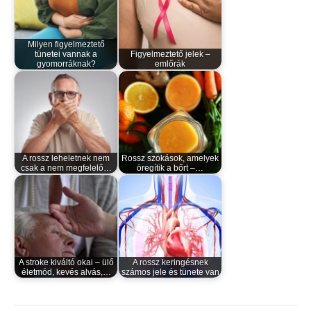
Milyen figyelmeztető
tünetei vannak a
Figyelmeztető jelek –
gyomorráknak?
emlőrák
A rossz leheletnek nem
Rossz szokások, amelyek
csak a nem megfelelő…
öregítik a bőrt –…
A stroke kiváltó okai – ülő
A rossz keringésnek
életmód, kevés alvás,…
számos jele és tünete van