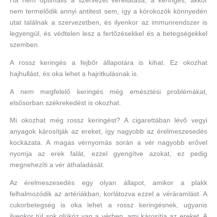
Ha nem optimális a szervezet vérellátása, a keringés, akkor
nem termelődik annyi antitest sem, így a kórokozók könnyedén
utat találnak a szervezetben, és ilyenkor az immunrendszer is
legyengül, és védtelen lesz a fertőzésekkel és a betegségekkel
szemben.
A rossz keringés a fejbőr állapotára is kihat. Ez okozhat
hajhullást, és oka lehet a hajritkulásnak is.
A nem megfelelő keringés még emésztési problémákat,
elsősorban székrekedést is okozhat.
Mi okozhat még rossz keringést? A cigarettában lévő vegyi
anyagok károsítják az ereket, így nagyobb az érelmeszesedés
kockázata. A magas vérnyomás során a vér nagyobb erővel
nyomja az erek falát, ezzel gyengítve azokat, ez pedig
megnehezíti a vér áthaladását.
Az érelmeszesedés egy olyan állapot, amikor a plakk
felhalmozódik az artériákban, korlátozva ezzel a véráramlást. A
cukorbetegség is oka lehet a rossz keringésnek, ugyanis
ilyenkor túl sok glükóz van a vérben, ami károsítja az ereket. A