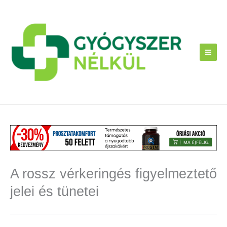
Skip
to
content
A rossz vérkeringés figyelmeztető
jelei és tünetei