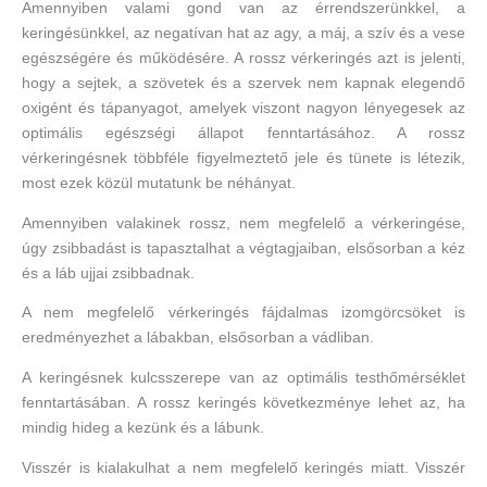
Amennyiben valami gond van az érrendszerünkkel, a
keringésünkkel, az negatívan hat az agy, a máj, a szív és a vese
egészségére és működésére. A rossz vérkeringés azt is jelenti,
hogy a sejtek, a szövetek és a szervek nem kapnak elegendő
oxigént és tápanyagot, amelyek viszont nagyon lényegesek az
optimális egészségi állapot fenntartásához. A rossz
vérkeringésnek többféle figyelmeztető jele és tünete is létezik,
most ezek közül mutatunk be néhányat.
Amennyiben valakinek rossz, nem megfelelő a vérkeringése,
úgy zsibbadást is tapasztalhat a végtagjaiban, elsősorban a kéz
és a láb ujjai zsibbadnak.
A nem megfelelő vérkeringés fájdalmas izomgörcsöket is
eredményezhet a lábakban, elsősorban a vádliban.
A keringésnek kulcsszerepe van az optimális testhőmérséklet
fenntartásában. A rossz keringés következménye lehet az, ha
mindig hideg a kezünk és a lábunk.
Visszér is kialakulhat a nem megfelelő keringés miatt. Visszér