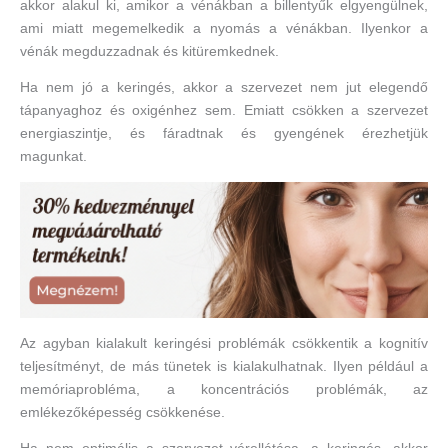
akkor alakul ki, amikor a vénákban a billentyűk elgyengülnek,
ami miatt megemelkedik a nyomás a vénákban. Ilyenkor a
vénák megduzzadnak és kitüremkednek.
Ha nem jó a keringés, akkor a szervezet nem jut elegendő
tápanyaghoz és oxigénhez sem. Emiatt csökken a szervezet
energiaszintje, és fáradtnak és gyengének érezhetjük
magunkat.
Az agyban kialakult keringési problémák csökkentik a kognitív
teljesítményt, de más tünetek is kialakulhatnak. Ilyen például a
memóriaprobléma, a koncentrációs problémák, az
emlékezőképesség csökkenése.