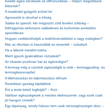
Kisebb égési sérülések az otthonunkban – milyen megoldások
léteznek?
A madárdal gyógyító erővel bír
Agressziót is okozhat a hőség
Saláta és spenót: két megosztó zöld leveles zöldség –
fokhagymás-tárkonyos salátaleves és kurkumás-avokádós
spenótleves
Hogyan csökkenthetjük a testhőmérsékletet a nagy melegben?
Már az ókorban is használták és ismerték – cickafark
Ha a lábunk mesélni tudna…
Miért igyunk gyakrabban rózsateát?
Az olvasás pozitívan hat az egészségre?
A lenmag még a csontok egészségét is védi – lenmagpuding- és
lenmagtearecepttel
A lábmasszázs és talpmasszázs előnyei
Rostokban gazdag táplálékok
Érti a teste belső logikáját? – Kvíz
Valóban egészségesek a mentes élelmiszerek, vagy ezek csak
jól hangzó címkék?
Egy tápanyag, amely hiánya nem csak vérszegénységet okoz –