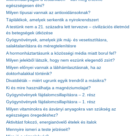
egészségesen élni?
Milyen típusai vannak az antioxidánsoknak?
Táplálékok, amelyek serkentik a nyirokrendszert
A testünk nem a 21. századra lett tervezve – civilizációs életmód
és betegségek ütközése
Gyógynövények, amelyek jók máj- és vesetisztításra,
salaktalanításra és méregtelenítésre
A hormonháztartásunk a közösségi média miatt borul fel?
Milyen jelekből látszik, hogy nem eszünk elegendő zsírt?
Milyen előnyei vannak a lábhámlasztásnak, ha az
doktorhalakkal történik?
Divatdiéták – miért ugrunk egyik trendről a másikra?
Ki és mire használhatja a magnéziumolajat?
Gyógynövények fájdalomcsillapításra – 2. rész
Gyógynövények fájdalomcsillapításra – 1. rész
Milyen vitaminokra és ásványi anyagokra van szükség az
egészséges öregedéshez?
Aktivitást fokozó, energianövelő ételek és italok
Mennyire ismeri a teste jelzéseit?