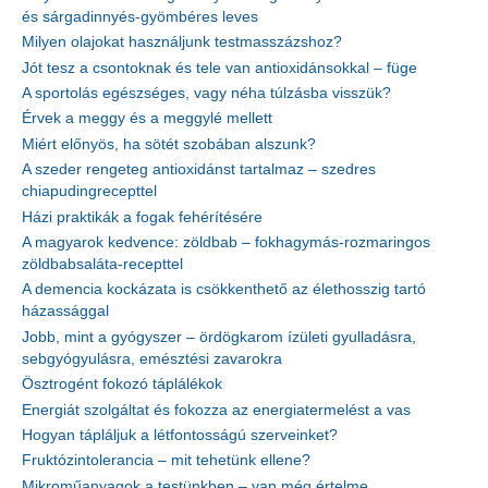
és sárgadinnyés-gyömbéres leves
Milyen olajokat használjunk testmasszázshoz?
Jót tesz a csontoknak és tele van antioxidánsokkal – füge
A sportolás egészséges, vagy néha túlzásba visszük?
Érvek a meggy és a meggylé mellett
Miért előnyös, ha sötét szobában alszunk?
A szeder rengeteg antioxidánst tartalmaz – szedres
chiapudingrecepttel
Házi praktikák a fogak fehérítésére
A magyarok kedvence: zöldbab – fokhagymás-rozmaringos
zöldbabsaláta-recepttel
A demencia kockázata is csökkenthető az élethosszig tartó
házassággal
Jobb, mint a gyógyszer – ördögkarom ízületi gyulladásra,
sebgyógyulásra, emésztési zavarokra
Ösztrogént fokozó táplálékok
Energiát szolgáltat és fokozza az energiatermelést a vas
Hogyan tápláljuk a létfontosságú szerveinket?
Fruktózintolerancia – mit tehetünk ellene?
Mikroműanyagok a testünkben – van még értelme