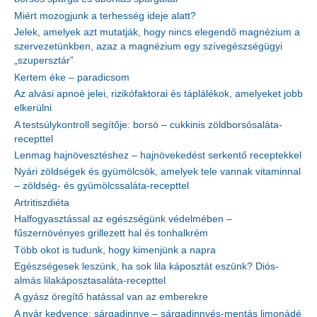
Miért mozogjunk a terhesség ideje alatt?
Jelek, amelyek azt mutatják, hogy nincs elegendő magnézium a
szervezetünkben, azaz a magnézium egy szívegészségügyi
„szupersztár”
Kertem éke – paradicsom
Az alvási apnoé jelei, rizikófaktorai és táplálékok, amelyeket jobb
elkerülni
A testsúlykontroll segítője: borsó – cukkinis zöldborsósaláta-
recepttel
Lenmag hajnövesztéshez – hajnövekedést serkentő receptekkel
Nyári zöldségek és gyümölcsök, amelyek tele vannak vitaminnal
– zöldség- és gyümölcssaláta-recepttel
Artritiszdiéta
Halfogyasztással az egészségünk védelmében –
fűszernövényes grillezett hal és tonhalkrém
Több okot is tudunk, hogy kimenjünk a napra
Egészségesek leszünk, ha sok lila káposztát eszünk? Diós-
almás lilakáposztasaláta-recepttel
A gyász öregítő hatással van az emberekre
A nyár kedvence: sárgadinnye – sárgadinnyés-mentás limonádé