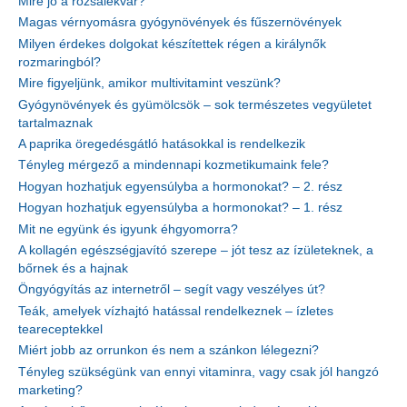
Mire jó a rózsalekvár?
Magas vérnyomásra gyógynövények és fűszernövények
Milyen érdekes dolgokat készítettek régen a királynők
rozmaringból?
Mire figyeljünk, amikor multivitamint veszünk?
Gyógynövények és gyümölcsök – sok természetes vegyületet
tartalmaznak
A paprika öregedésgátló hatásokkal is rendelkezik
Tényleg mérgező a mindennapi kozmetikumaink fele?
Hogyan hozhatjuk egyensúlyba a hormonokat? – 2. rész
Hogyan hozhatjuk egyensúlyba a hormonokat? – 1. rész
Mit ne együnk és igyunk éhgyomorra?
A kollagén egészségjavító szerepe – jót tesz az ízületeknek, a
bőrnek és a hajnak
Öngyógyítás az internetről – segít vagy veszélyes út?
Teák, amelyek vízhajtó hatással rendelkeznek – ízletes
teareceptekkel
Miért jobb az orrunkon és nem a szánkon lélegezni?
Tényleg szükségünk van ennyi vitaminra, vagy csak jól hangzó
marketing?