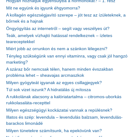
Hogyan hozhatjuk egyensúlyba a hormonokat? – 1. rész
Mit ne együnk és igyunk éhgyomorra?
A kollagén egészségjavító szerepe – jót tesz az ízületeknek, a
bőrnek és a hajnak
Öngyógyítás az internetről – segít vagy veszélyes út?
Teák, amelyek vízhajtó hatással rendelkeznek – ízletes
teareceptekkel
Miért jobb az orrunkon és nem a szánkon lélegezni?
Tényleg szükségünk van ennyi vitaminra, vagy csak jól hangzó
marketing?
A száraz bőr nemcsak télen, hanem minden évszakban
probléma lehet – sheavajas arcmaszkok
Milyen gyógyteát igyanak az egyes csillagjegyek?
Túl sok vizet iszunk? A hidratálás új mítosza
A rukkolának alacsony a kalóriatartalma – citromos-uborkás
rukkolasaláta-recepttel
Milyen egészségügyi kockázatai vannak a repülésnek?
Illatos és szép: levendula – levendulás balzsam, levendulás-
barackos limonádé
Milyen tünetekre számítsunk, ha epekövünk van?