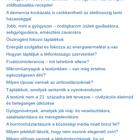
zöldbabsaláta-recepttel
A demencia kockázata is csökkenthető az élethosszig tartó
házassággal
Jobb, mint a gyógyszer – ördögkarom ízületi gyulladásra,
sebgyógyulásra, emésztési zavarokra
Ösztrogént fokozó táplálékok
Energiát szolgáltat és fokozza az energiatermelést a vas
Hogyan tápláljuk a létfontosságú szerveinket?
Fruktózintolerancia – mit tehetünk ellene?
Mikroműanyagok a testünkben – van még értelme
egészségesen élni?
Milyen típusai vannak az antioxidánsoknak?
Táplálékok, amelyek serkentik a nyirokrendszert
A testünk nem a 21. századra lett tervezve – civilizációs életmód
és betegségek ütközése
Gyógynövények, amelyek jók máj- és vesetisztításra,
salaktalanításra és méregtelenítésre
A hormonháztartásunk a közösségi média miatt borul fel?
Milyen jelekből látszik, hogy nem eszünk elegendő zsírt?
Milyen előnyei vannak a lábhámlasztásnak, ha az