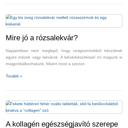
energianövelő
ételek
és
italok
Mire jó a rózsalekvár?
Napjainkban nem meglepő, hogy virágszirmokból készülnek
egyes mézek vagy lekvárok. A lekvárkészítéssel mi magunk is
megpróbálkozhatunk, főként most a szezon
Mire
Tovább »
jó
a
rózsalekvár?
A kollagén egészségjavító szerepe