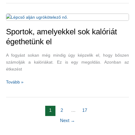
mindig
otthon
Epsom-
só?
–
Sportok, amelyekkel sok kalóriát
fürdőreceptek
égethetünk el
Epsom-
sóval
A fogyást sokan még mindig úgy képzelik el, hogy bőszen
számolják a kalóriákat. Ez is egy megoldás. Azonban az
étkezést
Sportok,
Tovább »
amelyekkel
sok
kalóriát
égethetünk
1
2
…
17
el
Next
→