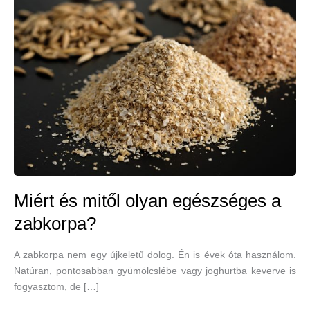
Miért és mitől olyan egészséges a
zabkorpa?
A zabkorpa nem egy újkeletű dolog. Én is évek óta használom.
Natúran, pontosabban gyümölcslébe vagy joghurtba keverve is
fogyasztom, de […]