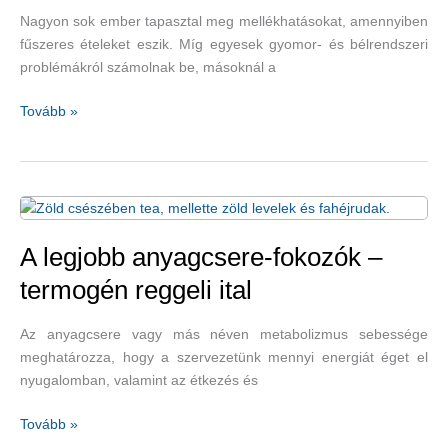
Nagyon sok ember tapasztal meg mellékhatásokat, amennyiben
fűszeres ételeket eszik. Míg egyesek gyomor- és bélrendszeri
problémákról számolnak be, másoknál a
A
Tovább »
fűszeres
ételek
mellékhatásokat
okoznak?
A legjobb anyagcsere-fokozók –
termogén reggeli ital
Az anyagcsere vagy más néven metabolizmus sebessége
meghatározza, hogy a szervezetünk mennyi energiát éget el
nyugalomban, valamint az étkezés és
A
Tovább »
legjobb