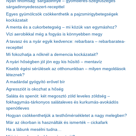
Nyári finomság: sárgadinnye – gyömbéres-szegfűszeges
sárgadinnyedesszert-recepttel
Egyes gyümölcsök csökkenthetik a pajzsmirigybetegségek
kockázatait
A menta és a cukorbetegség – mi közük van egymáshoz?
Vízi aerobikkal még a fogyás is könnyebben megy
A tavasz és a nyár egyik kedvence: rebarbara – rebarbaratea-
recepttel
Mi fokozhatja a nőknél a demencia kockázatait?
A nyári hőségben jól jön egy kis hűsítő – mentavíz
Kisebb égési sérülések az otthonunkban – milyen megoldások
léteznek?
A madárdal gyógyító erővel bír
Agressziót is okozhat a hőség
Saláta és spenót: két megosztó zöld leveles zöldség –
fokhagymás-tárkonyos salátaleves és kurkumás-avokádós
spenótleves
Hogyan csökkenthetjük a testhőmérsékletet a nagy melegben?
Már az ókorban is használták és ismerték – cickafark
Ha a lábunk mesélni tudna…