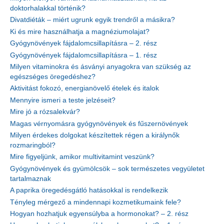
doktorhalakkal történik?
Divatdiéták – miért ugrunk egyik trendről a másikra?
Ki és mire használhatja a magnéziumolajat?
Gyógynövények fájdalomcsillapításra – 2. rész
Gyógynövények fájdalomcsillapításra – 1. rész
Milyen vitaminokra és ásványi anyagokra van szükség az
egészséges öregedéshez?
Aktivitást fokozó, energianövelő ételek és italok
Mennyire ismeri a teste jelzéseit?
Mire jó a rózsalekvár?
Magas vérnyomásra gyógynövények és fűszernövények
Milyen érdekes dolgokat készítettek régen a királynők
rozmaringból?
Mire figyeljünk, amikor multivitamint veszünk?
Gyógynövények és gyümölcsök – sok természetes vegyületet
tartalmaznak
A paprika öregedésgátló hatásokkal is rendelkezik
Tényleg mérgező a mindennapi kozmetikumaink fele?
Hogyan hozhatjuk egyensúlyba a hormonokat? – 2. rész