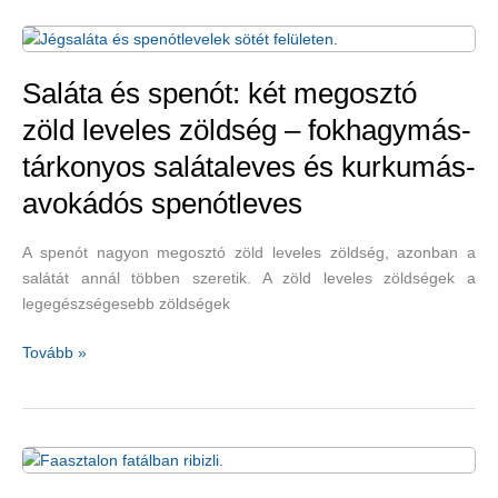
jól
jön
egy
kis
Saláta és spenót: két megosztó
hűsítő
zöld leveles zöldség – fokhagymás-
–
tárkonyos salátaleves és kurkumás-
mentavíz
avokádós spenótleves
A spenót nagyon megosztó zöld leveles zöldség, azonban a
salátát annál többen szeretik. A zöld leveles zöldségek a
legegészségesebb zöldségek
Saláta
Tovább »
és
spenót:
két
megosztó
zöld