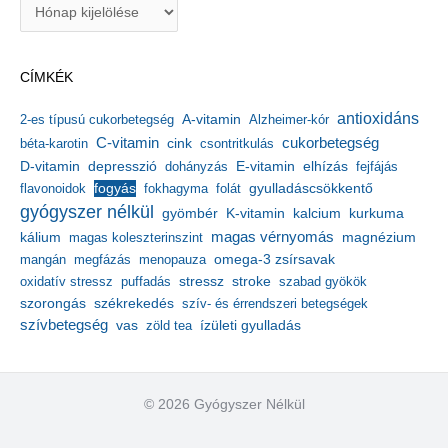
A
r
c
h
CÍMKÉK
í
v
antioxidáns
A-vitamin
2-es típusú cukorbetegség
Alzheimer-kór
u
m
C-vitamin
cukorbetegség
béta-karotin
cink
csontritkulás
depresszió
E-vitamin
D-vitamin
dohányzás
elhízás
fejfájás
gyulladáscsökkentő
flavonoidok
fogyás
fokhagyma
folát
gyógyszer nélkül
kalcium
gyömbér
K-vitamin
kurkuma
kálium
magas vérnyomás
magnézium
magas koleszterinszint
mangán
megfázás
menopauza
omega-3 zsírsavak
stressz
stroke
oxidatív stressz
puffadás
szabad gyökök
szorongás
székrekedés
szív- és érrendszeri betegségek
szívbetegség
ízületi gyulladás
vas
zöld tea
© 2026 Gyógyszer Nélkül