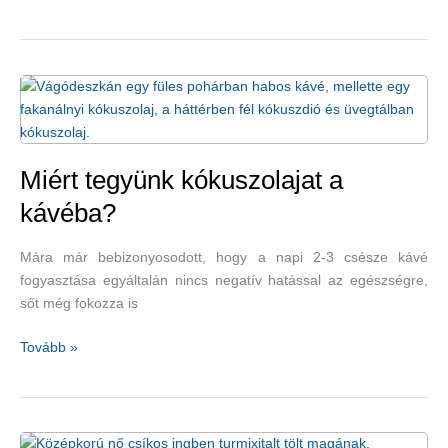
finomak
és
egészségesek
–
terítéken
a
zöld
színű
Miért tegyünk kókuszolajat a
saláták
kávéba?
és
zöldségek
Mára már bebizonyosodott, hogy a napi 2-3 csésze kávé
fogyasztása egyáltalán nincs negatív hatással az egészségre,
sőt még fokozza is
Miért
Tovább »
tegyünk
kókuszolajat
a
kávéba?