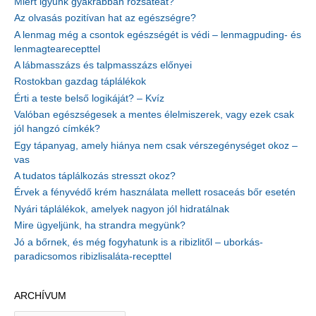
Miért igyunk gyakrabban rózsateát?
Az olvasás pozitívan hat az egészségre?
A lenmag még a csontok egészségét is védi – lenmagpuding- és
lenmagtearecepttel
A lábmasszázs és talpmasszázs előnyei
Rostokban gazdag táplálékok
Érti a teste belső logikáját? – Kvíz
Valóban egészségesek a mentes élelmiszerek, vagy ezek csak
jól hangzó címkék?
Egy tápanyag, amely hiánya nem csak vérszegénységet okoz –
vas
A tudatos táplálkozás stresszt okoz?
Érvek a fényvédő krém használata mellett rosaceás bőr esetén
Nyári táplálékok, amelyek nagyon jól hidratálnak
Mire ügyeljünk, ha strandra megyünk?
Jó a bőrnek, és még fogyhatunk is a ribizlitől – uborkás-
paradicsomos ribizlisaláta-recepttel
ARCHÍVUM