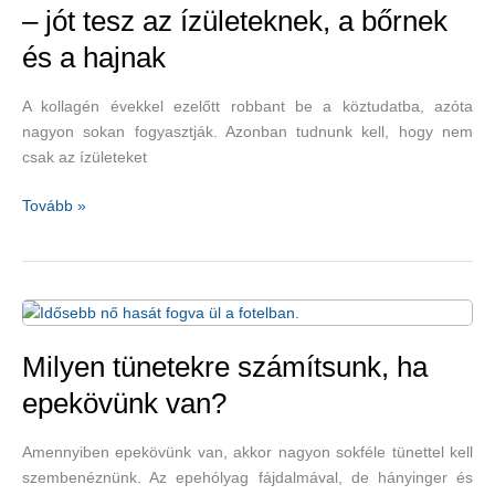
– jót tesz az ízületeknek, a bőrnek
és a hajnak
A kollagén évekkel ezelőtt robbant be a köztudatba, azóta
nagyon sokan fogyasztják. Azonban tudnunk kell, hogy nem
csak az ízületeket
A
Tovább »
kollagén
egészségjavító
szerepe
–
jót
tesz
Milyen tünetekre számítsunk, ha
az
epekövünk van?
ízületeknek,
a
Amennyiben epekövünk van, akkor nagyon sokféle tünettel kell
bőrnek
szembenéznünk. Az epehólyag fájdalmával, de hányinger és
és