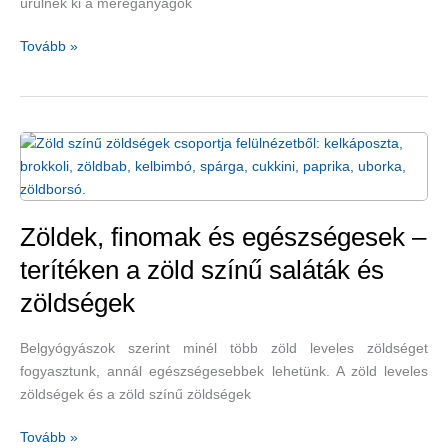
ürülnek ki a méreganyagok
paradicsomos
ribizlisaláta-
Miért
Tovább »
recepttel
nem
baj,
ha
izzadunk?
Zöldek, finomak és egészségesek –
terítéken a zöld színű saláták és
zöldségek
Belgyógyászok szerint minél több zöld leveles zöldséget
fogyasztunk, annál egészségesebbek lehetünk. A zöld leveles
zöldségek és a zöld színű zöldségek
Zöldek,
Tovább »