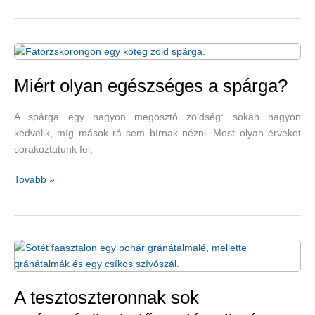
anyagcsere-
fokozók
–
termogén
reggeli
Miért olyan egészséges a spárga?
ital
A spárga egy nagyon megosztó zöldség: sokan nagyon
kedvelik, míg mások rá sem bírnak nézni. Most olyan érveket
sorakoztatunk fel,
Miért
Tovább »
olyan
egészséges
a
spárga?
A tesztoszteronnak sok