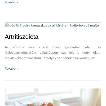
Miért
Tovább »
és
mitől
olyan
egészséges
a
zabkorpa?
Artritiszdiéta
Az arthritis más szóval ízületi gyulladást jelent. Az
ízületigyulladás-diéta voltaképpen azt jelenti, hogy olyan
táplálékokat fogyasztunk, amelyek segítenek csökkenteni az
Artritiszdiéta
Tovább »