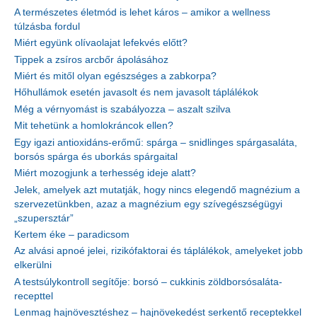
A természetes életmód is lehet káros – amikor a wellness
túlzásba fordul
Miért együnk olívaolajat lefekvés előtt?
Tippek a zsíros arcbőr ápolásához
Miért és mitől olyan egészséges a zabkorpa?
Hőhullámok esetén javasolt és nem javasolt táplálékok
Még a vérnyomást is szabályozza – aszalt szilva
Mit tehetünk a homlokráncok ellen?
Egy igazi antioxidáns-erőmű: spárga – snidlinges spárgasaláta,
borsós spárga és uborkás spárgaital
Miért mozogjunk a terhesség ideje alatt?
Jelek, amelyek azt mutatják, hogy nincs elegendő magnézium a
szervezetünkben, azaz a magnézium egy szívegészségügyi
„szupersztár”
Kertem éke – paradicsom
Az alvási apnoé jelei, rizikófaktorai és táplálékok, amelyeket jobb
elkerülni
A testsúlykontroll segítője: borsó – cukkinis zöldborsósaláta-
recepttel
Lenmag hajnövesztéshez – hajnövekedést serkentő receptekkel