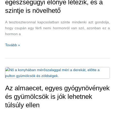
egészségügyi előnye létezik, és a
szintje is növelhető
A tesztoszteronnal kapcsolatban szinte mindenki azt gondolja,
hogy csupán egy férfi nemi hormonról van szó, azonban ez a
hormon a
A
Tovább »
tesztoszteronnak
sok
egészségügyi
előnye
létezik,
és
a
Az almaecet, egyes gyógynövények
szintje
és gyümölcsök is jók lehetnek
is
túlsúly ellen
növelhető