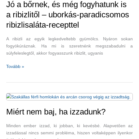
leveles
Jó a bőrnek, és még fogyhatunk is
zöldség
a ribizlitől – uborkás-paradicsomos
–
ribizlisaláta-recepttel
fokhagymás-
tárkonyos
salátaleves
A ribizli az egyik legkedveltebb gyümölcs. Nyáron sokan
és
fogyókúráznak. Ha mi is szeretnénk megszabadulni a
kurkumás-
súlyfeleslegtől, akkor fogyasszunk ribizlit, ugyanis
avokádós
spenótleves
Jó
Tovább »
a
bőrnek,
és
még
fogyhatunk
is
Miért nem baj, ha izzadunk?
a
ribizlitől
Minden ember izzad, ki jobban, ki kevésbé. Alapvetően az
–
izzadással nincs semmi probléma, hiszen voltaképpen ilyenkor
uborkás-