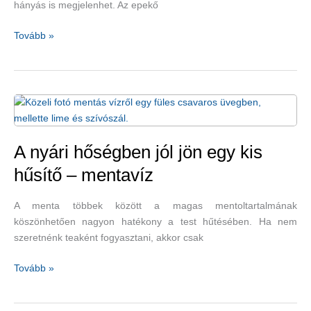
hányás is megjelenhet. Az epekő
a
hajnak
Milyen
Tovább »
tünetekre
számítsunk,
ha
epekövünk
van?
A nyári hőségben jól jön egy kis
hűsítő – mentavíz
A menta többek között a magas mentoltartalmának
köszönhetően nagyon hatékony a test hűtésében. Ha nem
szeretnénk teaként fogyasztani, akkor csak
A
Tovább »
nyári
hőségben