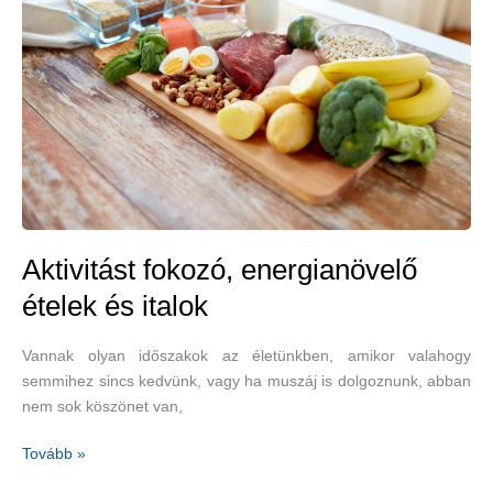
Aktivitást fokozó, energianövelő
ételek és italok
Vannak olyan időszakok az életünkben, amikor valahogy
semmihez sincs kedvünk, vagy ha muszáj is dolgoznunk, abban
nem sok köszönet van,
Aktivitást
Tovább »
fokozó,